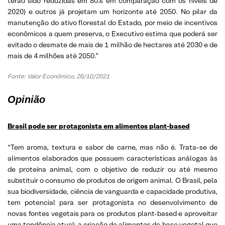
terão sido reduzidas em 80% em comparação com os níveis de
2020) e outros já projetam um horizonte até 2050. No pilar da
manutenção do ativo florestal do Estado, por meio de incentivos
econômicos a quem preserva, o Executivo estima que poderá ser
evitado o desmate de mais de 1 milhão de hectares até 2030 e de
mais de 4 milhões até 2050.”
Fonte: Valor Econômico, 26/10/2021
Opinião
Brasil pode ser protagonista em alimentos plant-based
“Tem aroma, textura e sabor de carne, mas não é. Trata-se de
alimentos elaborados que possuem características análogas às
de proteína animal, com o objetivo de reduzir ou até mesmo
substituir o consumo de produtos de origem animal. O Brasil, pela
sua biodiversidade, ciência de vanguarda e capacidade produtiva,
tem potencial para ser protagonista no desenvolvimento de
novas fontes vegetais para os produtos plant-based e aproveitar
uma tendência atual: a criação de alimentos de base vegetal que