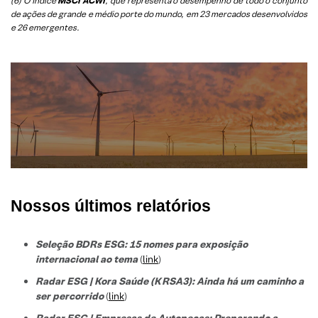
(6)
O Índice
MSCI ACWI
, que representa o desempenho de todo o conjunto
de ações de grande e médio porte do mundo, em 23 mercados desenvolvidos
e 26 emergentes.
Nossos últimos relatórios
Seleção BDRs ESG​: 15 nomes para exposição
internacional ao tema
(
link
)
Radar ESG | Kora Saúde (KRSA3): Ainda há um caminho a
ser percorrido
(
link
)
Radar ESG | Empresas de Autopeças: Preparando a