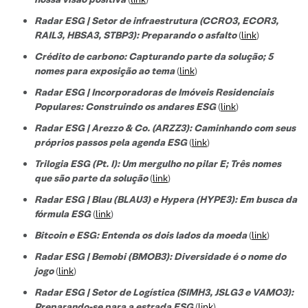
Radar ESG | Setor de infraestrutura (CCRO3, ECOR3,
RAIL3, HBSA3, STBP3): Preparando o asfalto
(
link
)
Crédito de carbono: Capturando parte da solução; 5
nomes para exposição ao tema
(
link
)
Radar ESG | Incorporadoras de Imóveis Residenciais
Populares: Construindo os andares ESG
(
link
)
Radar ESG | Arezzo & Co. (ARZZ3): Caminhando com seus
próprios passos pela agenda ESG
(
link
)
Trilogia ESG (Pt. I): Um mergulho no pilar E; Três nomes
que são parte da solução
(
link
)
Radar ESG | Blau (BLAU3) e Hypera (HYPE3): Em busca da
fórmula ESG
(
link
)
Bitcoin e ESG: Entenda os dois lados da moeda
(
link
)
Radar ESG | Bemobi (BMOB3): Diversidade é o nome do
jogo
(
link
)
Radar ESG | Setor de Logística (SIMH3, JSLG3 e VAMO3):
Preparando-se para a estrada ESG
(
link
)