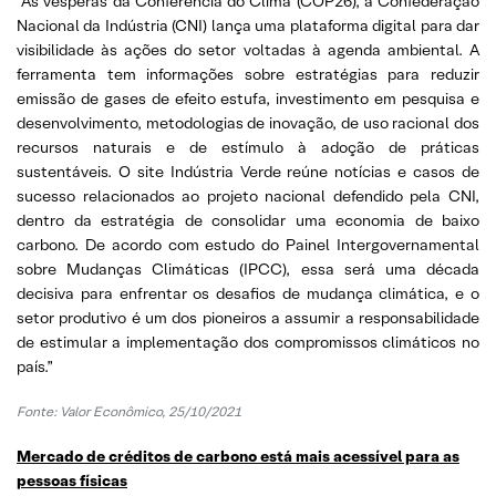
“Às vésperas da Conferência do Clima (COP26), a Confederação
Nacional da Indústria (CNI) lança uma plataforma digital para dar
visibilidade às ações do setor voltadas à agenda ambiental. A
ferramenta tem informações sobre estratégias para reduzir
emissão de gases de efeito estufa, investimento em pesquisa e
desenvolvimento, metodologias de inovação, de uso racional dos
recursos naturais e de estímulo à adoção de práticas
sustentáveis. O site Indústria Verde reúne notícias e casos de
sucesso relacionados ao projeto nacional defendido pela CNI,
dentro da estratégia de consolidar uma economia de baixo
carbono. De acordo com estudo do Painel Intergovernamental
sobre Mudanças Climáticas (IPCC), essa será uma década
decisiva para enfrentar os desafios de mudança climática, e o
setor produtivo é um dos pioneiros a assumir a responsabilidade
de estimular a implementação dos compromissos climáticos no
país.”
Fonte: Valor Econômico, 25/10/2021
Mercado de créditos de carbono está mais acessível para as
pessoas físicas