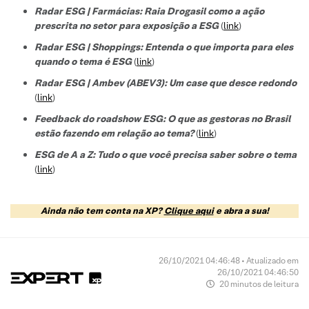
Radar ESG | Farmácias: Raia Drogasil como a ação
prescrita no setor para exposição a ESG
(
link
)
Radar ESG | Shoppings: Entenda o que importa para eles
quando o tema é ESG
(
link
)
Radar ESG | Ambev (ABEV3): Um case que desce redondo
(
link
)
Feedback do roadshow ESG: O que as gestoras no Brasil
estão fazendo em relação ao tema?
(
link
)
ESG de A a Z: Tudo o que você precisa saber sobre o tema
(
link
)
Ainda não tem conta na XP?
Clique aqui
e abra a sua!
26/10/2021 04:46:48 • Atualizado em
26/10/2021 04:46:50
20 minutos de leitura