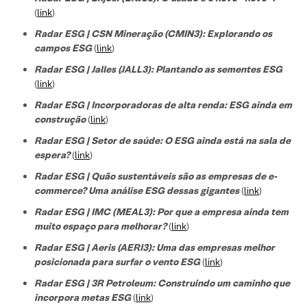
(
link
)
Radar ESG | CSN Mineração (CMIN3): Explorando os
campos ESG
(
link
)
Radar ESG | Jalles (JALL3): Plantando as sementes ESG
(
link
)
Radar ESG | Incorporadoras de alta renda: ESG ainda em
construção
(
link
)
Radar ESG | Setor de saúde: O ESG ainda está na sala de
espera?
(
link
)
Radar ESG | Quão sustentáveis são as empresas de e-
commerce? Uma análise ESG dessas gigantes
(
link
)
Radar ESG | IMC (MEAL3): Por que a empresa ainda tem
muito espaço para melhorar?
(
link
)
Radar ESG | Aeris (AERI3): Uma das empresas melhor
posicionada para surfar o vento ESG
(
link
)
Radar ESG | 3R Petroleum: Construindo um caminho que
incorpora metas ESG
(
link
)