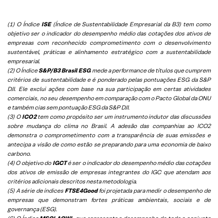
(1) O Índice
ISE
(Índice de Sustentabilidade Empresarial da B3) tem como
objetivo ser o indicador do desempenho médio das cotações dos ativos de
empresas com reconhecido comprometimento com o desenvolvimento
sustentável, práticas e alinhamento estratégico com a sustentabilidade
empresarial.
(2) O Índice
S&P/B3 Brasil ESG
mede a performance de títulos que cumprem
critérios de sustentabilidade e é ponderado pelas pontuações ESG da S&P
DJI. Ele exclui ações com base na sua participação em certas atividades
comerciais, no seu desempenho em comparação com o Pacto Global da ONU
e também cias sem pontuação ESG da S&P DJI.
(3) O
ICO2
tem como propósito ser um instrumento indutor das discussões
sobre mudança do clima no Brasil. A adesão das companhias ao ICO2
demonstra o comprometimento com a transparência de suas emissões e
antecipa a visão de como estão se preparando para uma economia de baixo
carbono.
(4) O objetivo do
IGCT
é ser o indicador do desempenho médio das cotações
dos ativos de emissão de empresas integrantes do IGC que atendam aos
critérios adicionais descritos nesta metodologia.
(5)
A série de índices
FTSE4Good
foi projetada para medir o desempenho de
empresas que demonstram fortes práticas ambientais, sociais e de
governança (ESG).