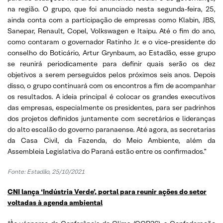
na região. O grupo, que foi anunciado nesta segunda-feira, 25,
ainda conta com a participação de empresas como Klabin, JBS,
Sanepar, Renault, Copel, Volkswagen e Itaipu. Até o fim do ano,
como contaram o governador Ratinho Jr. e o vice-presidente do
conselho do Boticário, Artur Grynbaum, ao Estadão, esse grupo
se reunirá periodicamente para definir quais serão os dez
objetivos a serem perseguidos pelos próximos seis anos. Depois
disso, o grupo continuará com os encontros a fim de acompanhar
os resultados. A ideia principal é colocar os grandes executivos
das empresas, especialmente os presidentes, para ser padrinhos
dos projetos definidos juntamente com secretários e lideranças
do alto escalão do governo paranaense. Até agora, as secretarias
da Casa Civil, da Fazenda, do Meio Ambiente, além da
Assembleia Legislativa do Paraná estão entre os confirmados.”
Fonte: Estadão, 25/10/2021
CNI lança ‘Indústria Verde’, portal para reunir ações do setor
voltadas à agenda ambiental