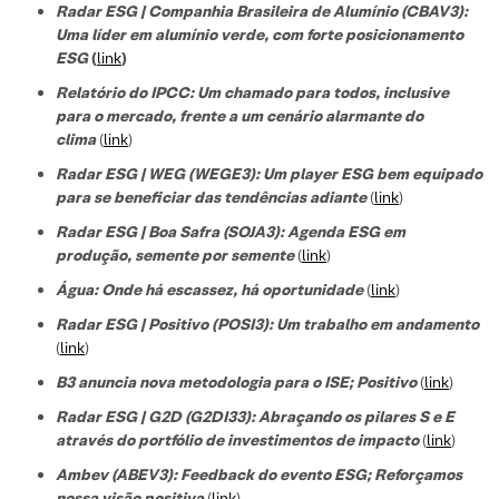
Radar ESG | Companhia Brasileira de Alumínio (CBAV3):
Uma líder em alumínio verde, com forte posicionamento
ESG
(
link
)
Relatório do IPCC: Um chamado para todos, inclusive
para o mercado, frente a um cenário alarmante do
clima
(
link
)
Radar ESG | WEG (WEGE3): Um player ESG bem equipado
para se beneficiar das tendências adiante
(
link
)
Radar ESG | Boa Safra (SOJA3): Agenda ESG em
produção, semente por semente
(
link
)
Água: Onde há escassez, há oportunidade
(
link
)
Radar ESG | Positivo (POSI3): Um trabalho em andamento
(
link
)
B3 anuncia nova metodologia para o ISE; Positivo
(
link
)
Radar ESG | G2D (G2DI33): Abraçando os pilares S e E
através do portfólio de investimentos de impacto
(
link
)
Ambev (ABEV3): Feedback do evento ESG; Reforçamos
nossa visão positiva
(
link
)