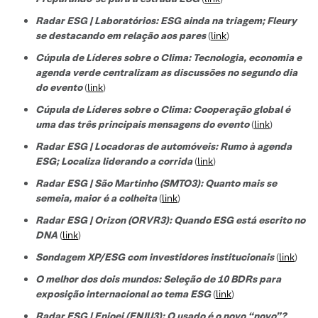
Radar ESG | Laboratórios: ESG ainda na triagem; Fleury
se destacando em relação aos pares
(
link
)
Cúpula de Líderes sobre o Clima: Tecnologia, economia e
agenda verde centralizam as discussões no segundo dia
do evento
(
link
)
Cúpula de Líderes sobre o Clima: Cooperação global é
uma das três principais mensagens do evento
(
link
)
Radar ESG | Locadoras de automóveis: Rumo à agenda
ESG; Localiza liderando a corrida
(
link
)
Radar ESG | São Martinho (SMTO3): Quanto mais se
semeia, maior é a colheita
(
link
)
Radar ESG | Orizon (ORVR3): Quando ESG está escrito no
DNA
(
link
)
Sondagem XP/ESG com investidores institucionais
(
link
)
O melhor dos dois mundos: Seleção de 10 BDRs para
exposição internacional ao tema ESG
(
link
)
Radar ESG | Enjoei (ENJU3): O usado é o novo “novo”?