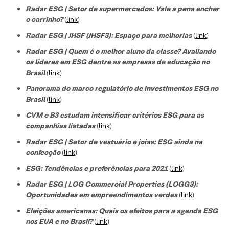
Radar ESG | Setor de supermercados: Vale a pena encher
o carrinho?
(
link
)
Radar ESG | JHSF (JHSF3): Espaço para melhorias
(
link
)
Radar ESG | Quem é o melhor aluno da classe? Avaliando
os líderes em ESG dentre as empresas de educação no
Brasil
(
link
)
Panorama do marco regulatório de investimentos ESG no
Brasil
(
link
)
CVM e B3 estudam intensificar critérios ESG para as
companhias listadas
(
link
)
Radar ESG | Setor de vestuário e joias: ESG ainda na
confecção
(
link
)
ESG: Tendências e preferências para 2021
(
link
)
Radar ESG | LOG Commercial Properties (LOGG3):
Oportunidades em empreendimentos verdes
(
link
)
Eleições americanas: Quais os efeitos para a agenda ESG
nos EUA e no Brasil?
(
link
)