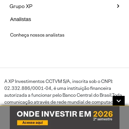
Grupo XP
Analistas
Conheça nossos analistas
A XP Investimentos CCTVM S/A, inscrita sob o CNPJ:
02.332.886/0001-04, é uma instituição financeira
autorizada a funcionar pelo Banco Central do Brasil.Toda
comunicação através de rede mundial de computadores
está sujeita a interrupções ou atrasos, podendo impedir
ou prejudicar o envio de ordens ou a recepção de
informações atualizadas. A XP Investimentos exime-se de