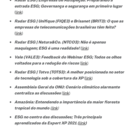
estrada ESG; Governança e segurança em primeiro lugar
(
link
)
Radar ESG | Unifique (FIQE3) e Brisanet (BRIT3): O que as
empresas de telecomunicações brasileiras têm feito?
(
link
)
Radar ESG | Natura&Co. (NTCO3): Não é apenas
maquiagem; ESG é uma realidade!
(
link
)
Vale (VALE3): Feedback do Webinar ESG; Todos os olhos
voltados para a redução de riscos
(
link
)
Radar ESG | Totvs (TOTS3): A melhor posicionada no setor
de tecnologi
a sob a cobertura da XP
(
link
)
Assembleia Geral da ONU: Cenário climático alarmante
centraliza as discussões
(
link
)
Amazônia: Entendendo a importância da maior floresta
tropical do mundo
(
link
)
ESG no centro das discussões; Três principais
aprendizados da Expert XP 2021 (
link
)