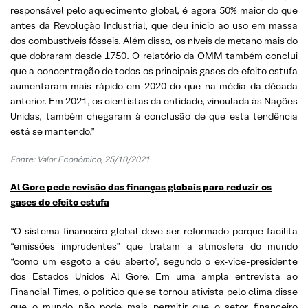
responsável pelo aquecimento global, é agora 50% maior do que
antes da Revolução Industrial, que deu início ao uso em massa
dos combustíveis fósseis. Além disso, os níveis de metano mais do
que dobraram desde 1750. O relatório da OMM também conclui
que a concentração de todos os principais gases de efeito estufa
aumentaram mais rápido em 2020 do que na média da década
anterior. Em 2021, os cientistas da entidade, vinculada às Nações
Unidas, também chegaram à conclusão de que esta tendência
está se mantendo.”
Fonte: Valor Econômico, 25/10/2021
Al Gore pede revisão das finanças globais para reduzir os
gases do efeito estufa
“O sistema financeiro global deve ser reformado porque facilita
“emissões imprudentes” que tratam a atmosfera do mundo
“como um esgoto a céu aberto”, segundo o ex-vice-presidente
dos Estados Unidos Al Gore. Em uma ampla entrevista ao
Financial Times, o político que se tornou ativista pelo clima disse
que o mundo não pode mais permitir que o setor financeiro