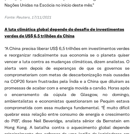
Nações Unidas na Escócia no início deste mês.”
Fonte: Reuters, 17/11/2021
A luta climática global depende do desafio de investimentos
verdes de US$ 6,5 trilhões da China
“A China precisa liberar US$ 6,5 trilhões em investimentos verdes
e reorganizar radicalmente sua economia se o planeta quiser
vencer a luta contra as mudanças climáticas, dizem analistas. O
alerta vem depois de esperanças de que os governos se
comprometeriam com metas de descarbonização mais ousadas
na COP26 foram frustradas pela Índia e a China que diluíram as
promessas de acabar com a energia movida a carvão. Horas após
o encerramento da cúpula de Glasgow, no domingo,
ambientalistas e economistas questionaram se Pequim estava
comprometida com essa mudança fundamental. “É muito difícil
quebrar essa relação entre consumo de energia e crescimento
do PIB”, disse Neil Beveridge, analista sênior da Bernstein em
Hong Kong. A batalha contra o aquecimento global depende
principalmente dos esforços de uma legião de legisladores em