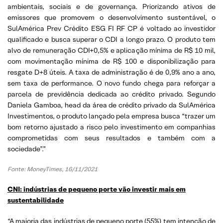
ambientais, sociais e de governança. Priorizando ativos de
emissores que promovem o desenvolvimento sustentável, o
SulAmérica Prev Crédito ESG FI RF CP é voltado ao investidor
qualificado e busca superar o CDI a longo prazo. O produto tem
alvo de remuneração CDI+0,5% e aplicação mínima de R$ 10 mil,
com movimentação mínima de R$ 100 e disponibilização para
resgate D+8 úteis. A taxa de administração é de 0,9% ano a ano,
sem taxa de performance. O novo fundo chega para reforçar a
parcela de previdência dedicada ao crédito privado. Segundo
Daniela Gamboa, head da área de crédito privado da SulAmérica
Investimentos, o produto lançado pela empresa busca “trazer um
bom retorno ajustado a risco pelo investimento em companhias
comprometidas com seus resultados e também com a
sociedade”.”
Fonte: MoneyTimes, 16/11/2021
CNI: indústrias de pequeno porte vão investir mais em
sustentabilidade
“A maioria das indústrias de pequeno porte (55%) tem intenção de