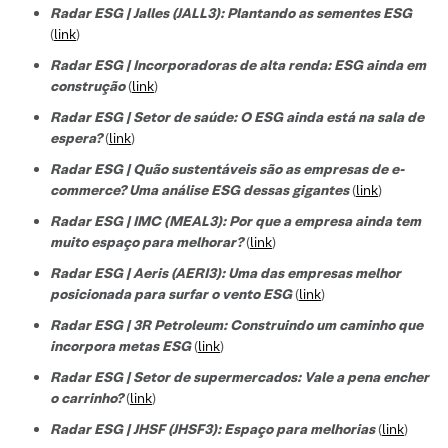
Radar ESG | Jalles (JALL3): Plantando as sementes ESG
(
link
)
Radar ESG | Incorporadoras de alta renda: ESG ainda em
construção
(
link
)
Radar ESG | Setor de saúde: O ESG ainda está na sala de
espera?
(
link
)
Radar ESG | Quão sustentáveis são as empresas de e-
commerce? Uma análise ESG dessas gigantes
(
link
)
Radar ESG | IMC (MEAL3): Por que a empresa ainda tem
muito espaço para melhorar?
(
link
)
Radar ESG | Aeris (AERI3): Uma das empresas melhor
posicionada para surfar o vento ESG
(
link
)
Radar ESG | 3R Petroleum: Construindo um caminho que
incorpora metas ESG
(
link
)
Radar ESG | Setor de supermercados: Vale a pena encher
o carrinho?
(
link
)
Radar ESG | JHSF (JHSF3): Espaço para melhorias
(
link
)