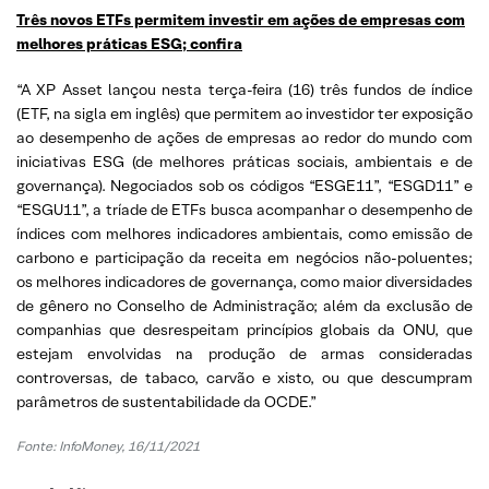
Três novos ETFs permitem investir em ações de empresas com
melhores práticas ESG; confira
“A XP Asset lançou nesta terça-feira (16) três fundos de índice
(ETF, na sigla em inglês) que permitem ao investidor ter exposição
ao desempenho de ações de empresas ao redor do mundo com
iniciativas ESG (de melhores práticas sociais, ambientais e de
governança). Negociados sob os códigos “ESGE11”, “ESGD11” e
“ESGU11”, a tríade de ETFs busca acompanhar o desempenho de
índices com melhores indicadores ambientais, como emissão de
carbono e participação da receita em negócios não-poluentes;
os melhores indicadores de governança, como maior diversidades
de gênero no Conselho de Administração; além da exclusão de
companhias que desrespeitam princípios globais da ONU, que
estejam envolvidas na produção de armas consideradas
controversas, de tabaco, carvão e xisto, ou que descumpram
parâmetros de sustentabilidade da OCDE.”
Fonte: InfoMoney, 16/11/2021