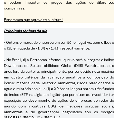
e podem impactar os preços das ações de diferentes
companhias.
Esperamos que aproveite a leitura!
Principais tópicos do dia
• Ontem, o mercado encerrou em território negativo, com o Ibov e
o ISE em queda de -1,8% e -1,4%, respectivamente.
• No Brasil, (i) a Petrobras informou que voltará a integrar o índice
Dow Jones de Sustentabilidade Global (DJISI World) após seis
anos fora da carteira, principalmente, por ter obtido nota máxima
em quatro critérios da avaliação anual para composição do
índice: materialidade, relatório ambiental, riscos relacionados à
água e relatório social; e (ii) a XP Asset lançou ontem três fundos
de índice (ETF, na sigla em inglês) que permitem ao investidor ter
exposição ao desempenho de ações de empresas ao redor do
mundo com iniciativas ESG (de melhores práticas sociais,
ambientais e de governança), negociados sob os códigos
“ESGE11”, “ESGD11” e “ESGU11”.