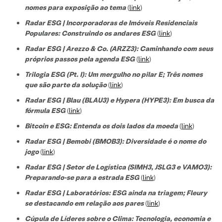
nomes para exposição ao tema
(
link
)
Radar ESG | Incorporadoras de Imóveis Residenciais
Populares: Construindo os andares ESG
(
link
)
Radar ESG | Arezzo & Co. (ARZZ3): Caminhando com seus
próprios passos pela agenda ESG
(
link
)
Trilogia ESG (Pt. I): Um mergulho no pilar E; Três nomes
que são parte da solução
(
link
)
Radar ESG | Blau (BLAU3) e Hypera (HYPE3): Em busca da
fórmula ESG
(
link
)
Bitcoin e ESG: Entenda os dois lados da moeda
(
link
)
Radar ESG | Bemobi (BMOB3): Diversidade é o nome do
jogo
(
link
)
Radar ESG | Setor de Logística (SIMH3, JSLG3 e VAMO3):
Preparando-se para a estrada ESG
(
link
)
Radar ESG | Laboratórios: ESG ainda na triagem; Fleury
se destacando em relação aos pares
(
link
)
Cúpula de Líderes sobre o Clima: Tecnologia, economia e