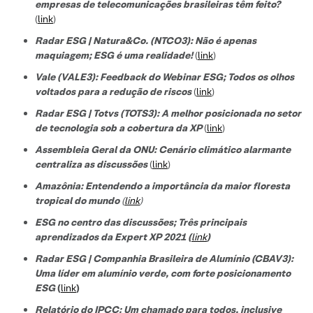
empresas de telecomunicações brasileiras têm feito?
(
link
)
Radar ESG | Natura&Co. (NTCO3): Não é apenas
maquiagem; ESG é uma realidade!
(
link
)
Vale (VALE3): Feedback do Webinar ESG; Todos os olhos
voltados para a redução de riscos
(
link
)
Radar ESG | Totvs (TOTS3): A melhor posicionada no setor
de tecnologi
a sob a cobertura da XP
(
link
)
Assembleia Geral da ONU: Cenário climático alarmante
centraliza as discussões
(
link
)
Amazônia: Entendendo a importância da maior floresta
tropical do mundo
(
link
)
ESG no centro das discussões; Três principais
aprendizados da Expert XP 2021 (
link
)
Radar ESG | Companhia Brasileira de Alumínio (CBAV3):
Uma líder em alumínio verde, com forte posicionamento
ESG
(
link
)
Relatório do IPCC: Um chamado para todos, inclusive