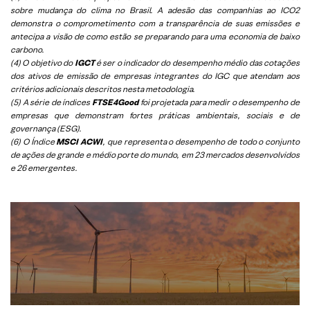
sobre mudança do clima no Brasil. A adesão das companhias ao ICO2
demonstra o comprometimento com a transparência de suas emissões e
antecipa a visão de como estão se preparando para uma economia de baixo
carbono.
(4) O objetivo do
IGCT
é ser o indicador do desempenho médio das cotações
dos ativos de emissão de empresas integrantes do IGC que atendam aos
critérios adicionais descritos nesta metodologia.
(5)
A série de índices
FTSE4Good
foi projetada para medir o desempenho de
empresas que demonstram fortes práticas ambientais, sociais e de
governança (ESG).
(6)
O Índice
MSCI ACWI
, que representa o desempenho de todo o conjunto
de ações de grande e médio porte do mundo, em 23 mercados desenvolvidos
e 26 emergentes.