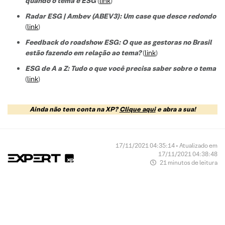
quando o tema é ESG
(
link
)
Radar ESG | Ambev (ABEV3): Um case que desce redondo
(
link
)
Feedback do roadshow ESG: O que as gestoras no Brasil
estão fazendo em relação ao tema?
(
link
)
ESG de A a Z: Tudo o que você precisa saber sobre o tema
(
link
)
Ainda não tem conta na XP?
Clique aqui
e abra a sua!
17/11/2021 04:35:14 • Atualizado em
17/11/2021 04:38:48
21 minutos de leitura