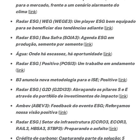
para o mercado, frente a um cenário alarmante do
clima
(
link
)
Radar ESG | WEG (WEGE3): Um player ESG bem equipado
para se beneficiar das tendências adiante
(
link
)
Radar ESG | Boa Safra (SOJA3): Agenda ESG em
produção, semente por semente
(
link
)
Água: Onde há escassez, há oportunidade
(
link
)
Radar ESG | Positivo (POSI3): Um trabalho em andamento
(
link
)
B3 anuncia nova metodologia para o ISE; Positivo
(
link
)
Radar ESG | G2D (G2DI33): Abraçando os pilares S e E
através do portfólio de investimentos de impacto
(
link
)
Ambev (ABEV3): Feedback do evento ESG; Reforçamos
nossa visão positiva
(
link
)
Radar ESG | Setor de infraestrutura (CCRO3, ECOR3,
RAIL3, HBSA3, STBP3): Preparando o asfalto
(
link
)
Crédito de carbono: Capturando parte da solução; 5