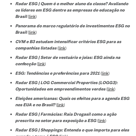
Radar ESG | Quem é o melhor aluno da classe? Avaliando
os líderes em ESG dentre as empresas de educação no
Brasil
(
link
)
Panorama do marco regulatório de investimentos ESG no
Brasil
(
link
)
CVM e B3 estudam intensificar critérios ESG para as
companhias listadas
(
link
)
Radar ESG | Setor de vestuário e joias: ESG ainda na
confecção
(
link
)
ESG: Tendências e preferências para 2021
(
link
)
Radar ESG | LOG Commercial Properties (LOGG3):
Oportunidades em empreendimentos verdes
(
link
)
Eleições americanas: Quais os efeitos para a agenda ESG
nos EUA e no Brasil?
(
link
)
Radar ESG | Farmácias: Raia Drogasil como a ação
prescrita no setor para exposição a ESG
(
link
)
Radar ESG | Shoppings: Entenda o que importa para eles