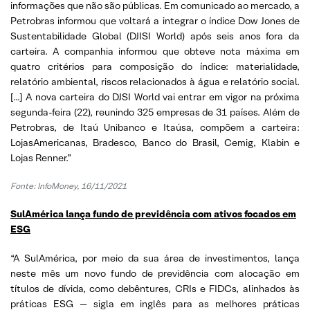
informações que não são públicas. Em comunicado ao mercado, a
Petrobras informou que voltará a integrar o índice Dow Jones de
Sustentabilidade Global (DJISI World) após seis anos fora da
carteira. A companhia informou que obteve nota máxima em
quatro critérios para composição do índice: materialidade,
relatório ambiental, riscos relacionados à água e relatório social.
[…] A nova carteira do DJSI World vai entrar em vigor na próxima
segunda-feira (22), reunindo 325 empresas de 31 países. Além de
Petrobras, de Itaú Unibanco e Itaúsa, compõem a carteira:
LojasAmericanas, Bradesco, Banco do Brasil, Cemig, Klabin e
Lojas Renner.”
Fonte: InfoMoney, 16/11/2021
SulAmérica lança fundo de previdência com ativos focados em
ESG
“A SulAmérica, por meio da sua área de investimentos, lança
neste mês um novo fundo de previdência com alocação em
títulos de dívida, como debêntures, CRIs e FIDCs, alinhados às
práticas ESG — sigla em inglês para as melhores práticas