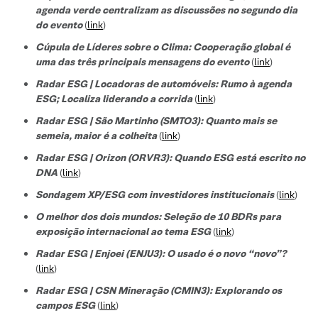
agenda verde centralizam as discussões no segundo dia
do evento
(
link
)
Cúpula de Líderes sobre o Clima: Cooperação global é
uma das três principais mensagens do evento
(
link
)
Radar ESG | Locadoras de automóveis: Rumo à agenda
ESG; Localiza liderando a corrida
(
link
)
Radar ESG | São Martinho (SMTO3): Quanto mais se
semeia, maior é a colheita
(
link
)
Radar ESG | Orizon (ORVR3): Quando ESG está escrito no
DNA
(
link
)
Sondagem XP/ESG com investidores institucionais
(
link
)
O melhor dos dois mundos: Seleção de 10 BDRs para
exposição internacional ao tema ESG
(
link
)
Radar ESG | Enjoei (ENJU3): O usado é o novo “novo”?
(
link
)
Radar ESG | CSN Mineração (CMIN3): Explorando os
campos ESG
(
link
)