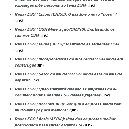
exposição internacional ao tema ESG
(
link
)
Radar ESG | Enjoei (ENJU3): O usado é o novo “novo”?
(
link
)
Radar ESG | CSN Mineração (CMIN3): Explorando os
campos ESG
(
link
)
Radar ESG | Jalles (JALL3): Plantando as sementes ESG
(
link
)
Radar ESG | Incorporadoras de alta renda: ESG ainda em
construção
(
link
)
Radar ESG | Setor de saúde: O ESG ainda está na sala de
espera?
(
link
)
Radar ESG | Quão sustentáveis são as empresas de e-
commerce? Uma análise ESG dessas gigantes
(
link
)
Radar ESG | IMC (MEAL3): Por que a empresa ainda tem
muito espaço para melhorar?
(
link
)
Radar ESG | Aeris (AERI3): Uma das empresas melhor
posicionada para surfar o vento ESG
(
link
)