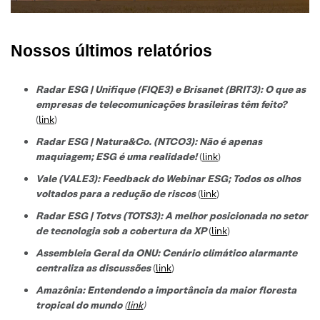
Nossos últimos relatórios
Radar ESG | Unifique (FIQE3) e Brisanet (BRIT3): O que as
empresas de telecomunicações brasileiras têm feito?
(
link
)
Radar ESG | Natura&Co. (NTCO3): Não é apenas
maquiagem; ESG é uma realidade!
(
link
)
Vale (VALE3): Feedback do Webinar ESG; Todos os olhos
voltados para a redução de riscos
(
link
)
Radar ESG | Totvs (TOTS3): A melhor posicionada no setor
de tecnologi
a sob a cobertura da XP
(
link
)
Assembleia Geral da ONU: Cenário climático alarmante
centraliza as discussões
(
link
)
Amazônia: Entendendo a importância da maior floresta
tropical do mundo
(
link
)