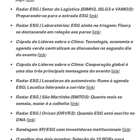
Radar ESG | Setor de Logística (SIMH3, JSLG3 e VAMO3):
Preparando-se para a estrada ESG
(
link
)
Radar ESG | Laboratórios: ESG ainda na triagem; Fleury
se destacando em relação aos pares
(
link
)
Cúpula de Líderes sobre o Clima: Tecnologia, economia e
agenda verde centralizam as discussões no segundo dia
do evento
(
link
)
Cúpula de Líderes sobre o Clima: Cooperação global é
uma das três principais mensagens do evento
(
link
)
Radar ESG | Locadoras de automóveis: Rumo à agenda
ESG; Localiza liderando a corrida
(
link
)
Radar ESG | São Martinho (SMTO3): Quanto mais se
semeia, maior é a colheita
(
link
)
Radar ESG | Orizon (ORVR3): Quando ESG está escrito no
DNA
(
link
)
Sondagem XP/ESG com investidores institucionais
(
link
)
O melhor dos dois mundos: Seleção de 10 BDRs para