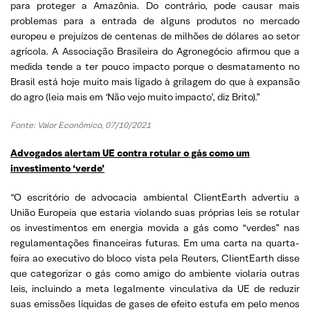
para proteger a Amazônia. Do contrário, pode causar mais
problemas para a entrada de alguns produtos no mercado
europeu e prejuízos de centenas de milhões de dólares ao setor
agrícola. A Associação Brasileira do Agronegócio afirmou que a
medida tende a ter pouco impacto porque o desmatamento no
Brasil está hoje muito mais ligado à grilagem do que à expansão
do agro (leia mais em ‘Não vejo muito impacto’, diz Brito).”
Fonte: Valor Econômico, 07/10/2021
Advogados alertam UE contra rotular o gás como um
investimento ‘verde’
“O escritório de advocacia ambiental ClientEarth advertiu a
União Europeia que estaria violando suas próprias leis se rotular
os investimentos em energia movida a gás como “verdes” nas
regulamentações financeiras futuras. Em uma carta na quarta-
feira ao executivo do bloco vista pela Reuters, ClientEarth disse
que categorizar o gás como amigo do ambiente violaria outras
leis, incluindo a meta legalmente vinculativa da UE de reduzir
suas emissões líquidas de gases de efeito estufa em pelo menos