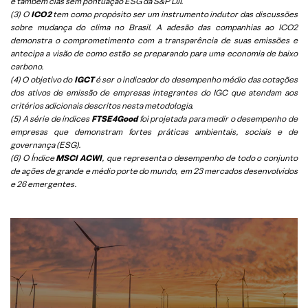
e também cias sem pontuação ESG da S&P DJI.
(3) O
ICO2
tem como propósito ser um instrumento indutor das discussões
sobre mudança do clima no Brasil. A adesão das companhias ao ICO2
demonstra o comprometimento com a transparência de suas emissões e
antecipa a visão de como estão se preparando para uma economia de baixo
carbono.
(4) O objetivo do
IGCT
é ser o indicador do desempenho médio das cotações
dos ativos de emissão de empresas integrantes do IGC que atendam aos
critérios adicionais descritos nesta metodologia.
(5)
A série de índices
FTSE4Good
foi projetada para medir o desempenho de
empresas que demonstram fortes práticas ambientais, sociais e de
governança (ESG).
(6)
O Índice
MSCI ACWI
, que representa o desempenho de todo o conjunto
de ações de grande e médio porte do mundo, em 23 mercados desenvolvidos
e 26 emergentes.