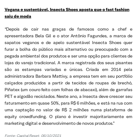
Vegana e sustentável, Insecta Shoes aposta que o fast fashion
saiu de moda
“Depois de cair nas graças de famosos como a chef e
apresentadora Bela Gil e o ator Antônio Fagundes, a marca de
sapatos veganos e de apelo sustentável Insecta Shoes quer
furar a bolha do público mais alternativo ou preocupado com a
pegada ambiental dos produtos e ser uma opção para clientes de
lojas do varejo tradicional. A marca registrada dos seus pisantes
são as estampas variadas e únicas. Criada em 2014 pela
administradora Barbara Mattivy, a empresa tem em seu portfólio
calçados produzidos a partir de tecidos de roupas de brechó,
Piñatex (um couro feito com folhas de abacaxi), além de garrafas
PET e algodão reciclados. Neste ano, a Insecta deve crescer seu
faturamento em quase 50%, para R$ 6 milhões, e está na rua com
uma captação no valor de R$ 2 milhões numa plataforma de
equity crowdfunding. O plano é investir majoritariamente em
marketing digital e desenvolvimento de novos produtos.”
Fonte: Capital Reset, 06/10/2021