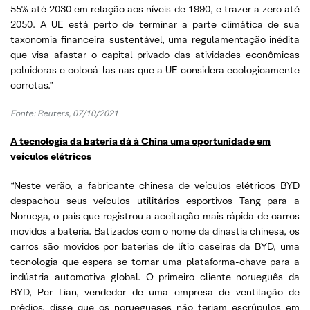
55% até 2030 em relação aos níveis de 1990, e trazer a zero até
2050. A UE está perto de terminar a parte climática de sua
taxonomia financeira sustentável, uma regulamentação inédita
que visa afastar o capital privado das atividades econômicas
poluidoras e colocá-las nas que a UE considera ecologicamente
corretas.”
Fonte: Reuters, 07/10/2021
A tecnologia da bateria dá à China uma oportunidade em
veículos elétricos
“Neste verão, a fabricante chinesa de veículos elétricos BYD
despachou seus veículos utilitários esportivos Tang para a
Noruega, o país que registrou a aceitação mais rápida de carros
movidos a bateria. Batizados com o nome da dinastia chinesa, os
carros são movidos por baterias de lítio caseiras da BYD, uma
tecnologia que espera se tornar uma plataforma-chave para a
indústria automotiva global. O primeiro cliente norueguês da
BYD, Per Lian, vendedor de uma empresa de ventilação de
prédios, disse que os noruegueses não teriam escrúpulos em