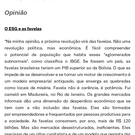
Opinião
O ESG e as favelas
“Na minha opinião, a próxima revolução virá das favelas. Não uma
revolução política, mas econômica. É fácil compreender
o potencial da população que habita esses “aglomerados
subnormais”, como classifica o IBGE. Se fossem um país, as
favelas brasileiras teriam um PIB superior ao da Bolívia. O que as
impede de se desenvolver e se tornar um motor de crescimento é
um modelo empresarial antiquado, que enxerga as quebradas
como locais de miséria. Favela não é carência, é potência. Fui
camelô em Madureira, no Rio de Janeiro. Os grandes mercados
informais dão uma dimensão do desperdício econômico que se
tem com a não inclusão das favelas. Eles são formados
por empreendedores e frequentados por pessoas produtivas para
a sociedade. As favelas consomem, por ano, mais de R$ 120
bilhões. Mas são mercados desestruturados, ineficientes. Eles
precisam de um olhar capitalista e de um modelo que permita dar