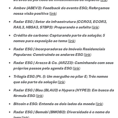
Ambev (ABEV3): Feedback do evento ESG; Reforçamos
nossa visão positiva
(
link
)
Radar ESG | Setor de infraestrutura (CCRO3, ECOR3,
RAIL3, HBSA3, STBP3): Preparando o asfalto
(
link
)
Crédito de carbono: Capturando parte da solução; 5
nomes para exposição ao tema
(
link
)
Radar ESG | Incorporadoras de Imóveis Residenciais
Populares: Construindo os andares ESG
(
link
)
Radar ESG | Arezzo & Co. (ARZZ3): Caminhando com seus
próprios passos pela agenda ESG
(
link
)
Trilogia ESG (Pt. I): Um mergulho no pilar E; Três nomes
que são parte da solução
(
link
)
Radar ESG | Blau (BLAU3) e Hypera (HYPE3): Em busca da
fórmula ESG
(
link
)
Bitcoin e ESG: Entenda os dois lados da moeda
(
link
)
Radar ESG | Bemobi (BMOB3): Diversidade é o nome do
jogo
(
link
)