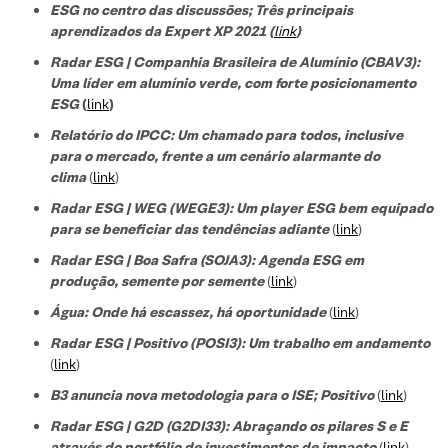
ESG no centro das discussões; Três principais
aprendizados da Expert XP 2021 (
link
)
Radar ESG | Companhia Brasileira de Alumínio (CBAV3):
Uma líder em alumínio verde, com forte posicionamento
ESG
(
link
)
Relatório do IPCC: Um chamado para todos, inclusive
para o mercado, frente a um cenário alarmante do
clima
(
link
)
Radar ESG | WEG (WEGE3): Um player ESG bem equipado
para se beneficiar das tendências adiante
(
link
)
Radar ESG | Boa Safra (SOJA3): Agenda ESG em
produção, semente por semente
(
link
)
Água: Onde há escassez, há oportunidade
(
link
)
Radar ESG | Positivo (POSI3): Um trabalho em andamento
(
link
)
B3 anuncia nova metodologia para o ISE; Positivo
(
link
)
Radar ESG | G2D (G2DI33): Abraçando os pilares S e E
através do portfólio de investimentos de impacto
(
link
)