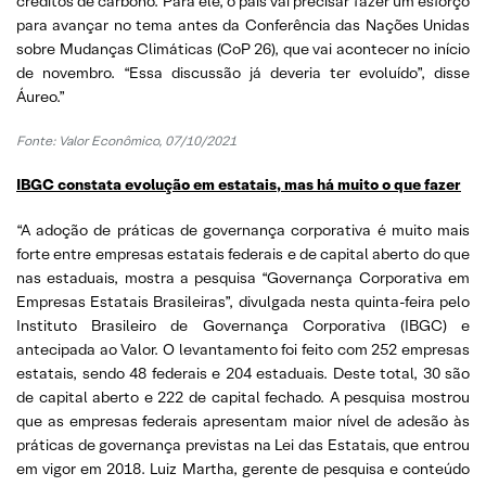
créditos de carbono. Para ele, o país vai precisar fazer um esforço
para avançar no tema antes da Conferência das Nações Unidas
sobre Mudanças Climáticas (CoP 26), que vai acontecer no início
de novembro. “Essa discussão já deveria ter evoluído”, disse
Áureo.”
Fonte: Valor Econômico, 07/10/2021
IBGC constata evolução em estatais, mas há muito o que fazer
“A adoção de práticas de governança corporativa é muito mais
forte entre empresas estatais federais e de capital aberto do que
nas estaduais, mostra a pesquisa “Governança Corporativa em
Empresas Estatais Brasileiras”, divulgada nesta quinta-feira pelo
Instituto Brasileiro de Governança Corporativa (IBGC) e
antecipada ao Valor. O levantamento foi feito com 252 empresas
estatais, sendo 48 federais e 204 estaduais. Deste total, 30 são
de capital aberto e 222 de capital fechado. A pesquisa mostrou
que as empresas federais apresentam maior nível de adesão às
práticas de governança previstas na Lei das Estatais, que entrou
em vigor em 2018. Luiz Martha, gerente de pesquisa e conteúdo