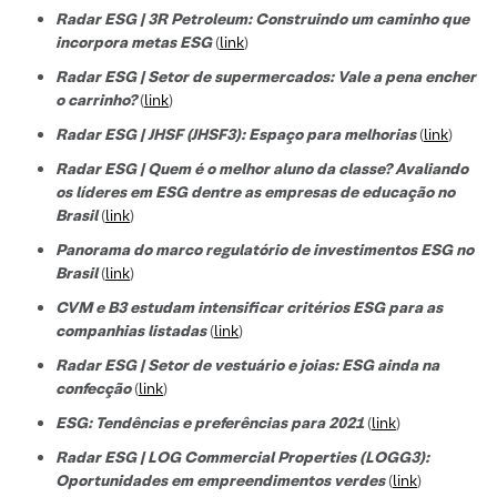
Radar ESG | 3R Petroleum: Construindo um caminho que
incorpora metas ESG
(
link
)
Radar ESG | Setor de supermercados: Vale a pena encher
o carrinho?
(
link
)
Radar ESG | JHSF (JHSF3): Espaço para melhorias
(
link
)
Radar ESG | Quem é o melhor aluno da classe? Avaliando
os líderes em ESG dentre as empresas de educação no
Brasil
(
link
)
Panorama do marco regulatório de investimentos ESG no
Brasil
(
link
)
CVM e B3 estudam intensificar critérios ESG para as
companhias listadas
(
link
)
Radar ESG | Setor de vestuário e joias: ESG ainda na
confecção
(
link
)
ESG: Tendências e preferências para 2021
(
link
)
Radar ESG | LOG Commercial Properties (LOGG3):
Oportunidades em empreendimentos verdes
(
link
)