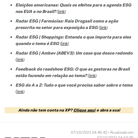
Eleições americanas: Quais os efeitos para a agenda ESG
nos EUA e no Brasil?
(
link
)
Radar ESG | Farmácias: Raia Drogasil como a ação
prescrita no setor para exposição a ESG
(
link
)
Radar ESG | Shoppings: Entenda o que importa para eles
quando o tema é ESG
(
link
)
Radar ESG | Ambev (ABEV3): Um case que desce redondo
(
link
)
Feedback do roadshow ESG: O que as gestoras no Brasil
estão fazendo em relação ao tema?
(
link
)
ESG de A a Z: Tudo o que você precisa saber sobre o tema
(
link
)
Ainda não tem conta na XP?
Clique aqui
e abra a sua!
07/10/2021 04:46:42 • Atualizado em
07/10/2021 04:53:56