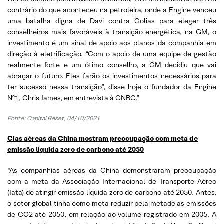
contrário do que aconteceu na petroleira, onde a Engine venceu
uma batalha digna de Davi contra Golias para eleger três
conselheiros mais favoráveis à transição energética, na GM, o
investimento é um sinal de apoio aos planos da companhia em
direção à eletrificação. “Com o apoio de uma equipe de gestão
realmente forte e um ótimo conselho, a GM decidiu que vai
abraçar o futuro. Eles farão os investimentos necessários para
ter sucesso nessa transição”, disse hoje o fundador da Engine
Nº1, Chris James, em entrevista à CNBC.”
Fonte: Capital Reset, 04/10/2021
Cias aéreas da China mostram preocupação com meta de
emissão líquida zero de carbono até 2050
“As companhias aéreas da China demonstraram preocupação
com a meta da Associação Internacional de Transporte Aéreo
(Iata) de atingir emissão líquida zero de carbono até 2050. Antes,
o setor global tinha como meta reduzir pela metade as emissões
de CO2 até 2050, em relação ao volume registrado em 2005. A