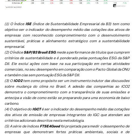
(1) O Índice
ISE
(Índice de Sustentabilidade Empresarial da B3) tem como
objetivo ser o indicador do desempenho médio das cotações dos ativos de
empresas com reconhecido comprometimento com o desenvolvimento
sustentável, práticas e alinhamento estratégico com a sustentabilidade
empresarial.
(2) O Índice
S&P/B3 Brasil ESG
mede a performance de títulos que cumprem
critérios de sustentabilidade e é ponderado pelas pontuações ESG da S&P
DJI. Ele exclui ações com base na sua participação em certas atividades
comerciais, no seu desempenho em comparação com o Pacto Global da ONU
e também cias sem pontuação ESG da S&P DJI.
(3) O
ICO2
tem como propósito ser um instrumento indutor das discussões
sobre mudança do clima no Brasil. A adesão das companhias ao ICO2
demonstra o comprometimento com a transparência de suas emissões e
antecipa a visão de como estão se preparando para uma economia de baixo
carbono.
(4) O objetivo do
IGCT
é ser o indicador do desempenho médio das cotações
dos ativos de emissão de empresas integrantes do IGC que atendam aos
critérios adicionais descritos nesta metodologia.
(5)
A série de índices
FTSE4Good
foi projetada para medir o desempenho de
empresas que demonstram fortes práticas ambientais, sociais e de