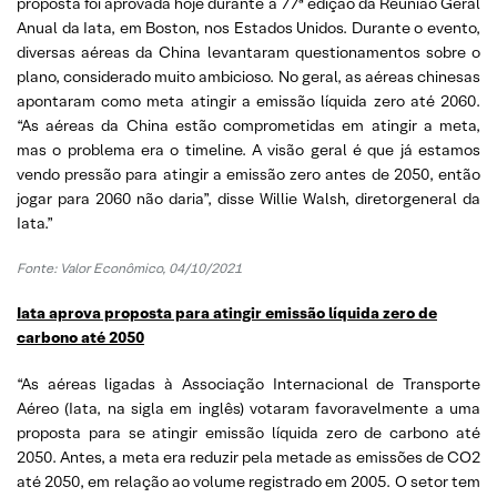
proposta foi aprovada hoje durante a 77ª edição da Reunião Geral
Anual da Iata, em Boston, nos Estados Unidos. Durante o evento,
diversas aéreas da China levantaram questionamentos sobre o
plano, considerado muito ambicioso. No geral, as aéreas chinesas
apontaram como meta atingir a emissão líquida zero até 2060.
“As aéreas da China estão comprometidas em atingir a meta,
mas o problema era o timeline. A visão geral é que já estamos
vendo pressão para atingir a emissão zero antes de 2050, então
jogar para 2060 não daria”, disse Willie Walsh, diretorgeneral da
Iata.”
Fonte: Valor Econômico, 04/10/2021
Iata aprova proposta para atingir emissão líquida zero de
carbono até 2050
“As aéreas ligadas à Associação Internacional de Transporte
Aéreo (Iata, na sigla em inglês) votaram favoravelmente a uma
proposta para se atingir emissão líquida zero de carbono até
2050. Antes, a meta era reduzir pela metade as emissões de CO2
até 2050, em relação ao volume registrado em 2005. O setor tem