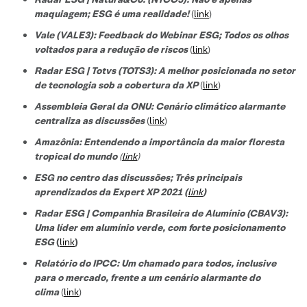
maquiagem; ESG é uma realidade!
(
link
)
Vale (VALE3): Feedback do Webinar ESG; Todos os olhos
voltados para a redução de riscos
(
link
)
Radar ESG | Totvs (TOTS3): A melhor posicionada no setor
de tecnologi
a sob a cobertura da XP
(
link
)
Assembleia Geral da ONU: Cenário climático alarmante
centraliza as discussões
(
link
)
Amazônia: Entendendo a importância da maior floresta
tropical do mundo
(
link
)
ESG no centro das discussões; Três principais
aprendizados da Expert XP 2021 (
link
)
Radar ESG | Companhia Brasileira de Alumínio (CBAV3):
Uma líder em alumínio verde, com forte posicionamento
ESG
(
link
)
Relatório do IPCC: Um chamado para todos, inclusive
para o mercado, frente a um cenário alarmante do
clima
(
link
)