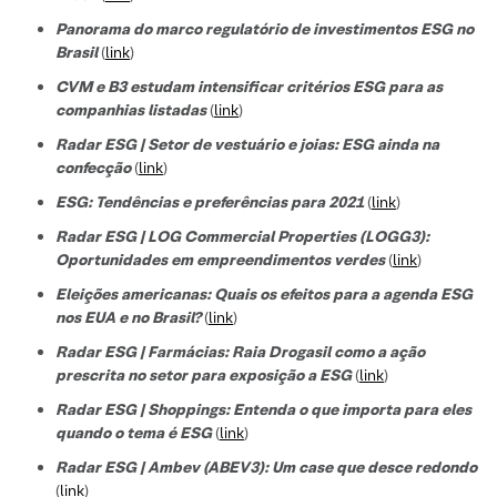
Panorama do marco regulatório de investimentos ESG no
Brasil
(
link
)
CVM e B3 estudam intensificar critérios ESG para as
companhias listadas
(
link
)
Radar ESG | Setor de vestuário e joias: ESG ainda na
confecção
(
link
)
ESG: Tendências e preferências para 2021
(
link
)
Radar ESG | LOG Commercial Properties (LOGG3):
Oportunidades em empreendimentos verdes
(
link
)
Eleições americanas: Quais os efeitos para a agenda ESG
nos EUA e no Brasil?
(
link
)
Radar ESG | Farmácias: Raia Drogasil como a ação
prescrita no setor para exposição a ESG
(
link
)
Radar ESG | Shoppings: Entenda o que importa para eles
quando o tema é ESG
(
link
)
Radar ESG | Ambev (ABEV3): Um case que desce redondo
(
link
)