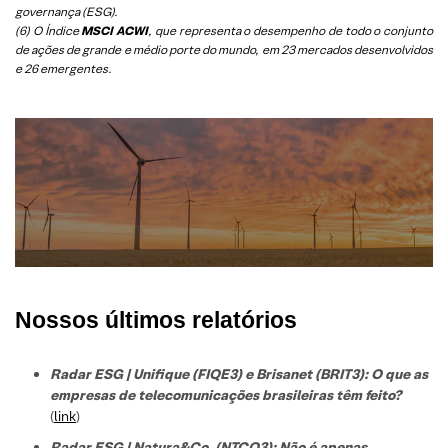
governança (ESG).
(6)
O Índice
MSCI ACWI
, que representa o desempenho de todo o conjunto
de ações de grande e médio porte do mundo, em 23 mercados desenvolvidos
e 26 emergentes.
Nossos últimos relatórios
Radar ESG | Unifique (FIQE3) e Brisanet (BRIT3): O que as
empresas de telecomunicações brasileiras têm feito?
(
link
)
Radar ESG | Natura&Co. (NTCO3): Não é apenas