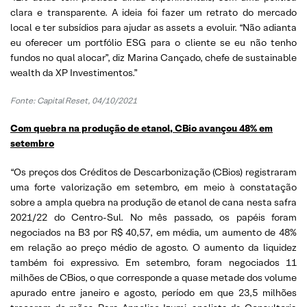
clara e transparente. A ideia foi fazer um retrato do mercado
local e ter subsídios para ajudar as assets a evoluir. “Não adianta
eu oferecer um portfólio ESG para o cliente se eu não tenho
fundos no qual alocar”, diz Marina Cançado, chefe de sustainable
wealth da XP Investimentos.”
Fonte: Capital Reset, 04/10/2021
Com quebra na produção de etanol, CBio avançou 48% em
setembro
“Os preços dos Créditos de Descarbonização (CBios) registraram
uma forte valorização em setembro, em meio à constatação
sobre a ampla quebra na produção de etanol de cana nesta safra
2021/22 do Centro-Sul. No mês passado, os papéis foram
negociados na B3 por R$ 40,57, em média, um aumento de 48%
em relação ao preço médio de agosto. O aumento da liquidez
também foi expressivo. Em setembro, foram negociados 11
milhões de CBios, o que corresponde a quase metade dos volume
apurado entre janeiro e agosto, período em que 23,5 milhões