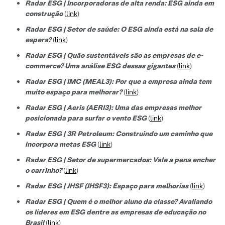
Radar ESG | Incorporadoras de alta renda: ESG ainda em
construção
(
link
)
Radar ESG | Setor de saúde: O ESG ainda está na sala de
espera?
(
link
)
Radar ESG | Quão sustentáveis são as empresas de e-
commerce? Uma análise ESG dessas gigantes
(
link
)
Radar ESG | IMC (MEAL3): Por que a empresa ainda tem
muito espaço para melhorar?
(
link
)
Radar ESG | Aeris (AERI3): Uma das empresas melhor
posicionada para surfar o vento ESG
(
link
)
Radar ESG | 3R Petroleum: Construindo um caminho que
incorpora metas ESG
(
link
)
Radar ESG | Setor de supermercados: Vale a pena encher
o carrinho?
(
link
)
Radar ESG | JHSF (JHSF3): Espaço para melhorias
(
link
)
Radar ESG | Quem é o melhor aluno da classe? Avaliando
os líderes em ESG dentre as empresas de educação no
Brasil
(
link
)