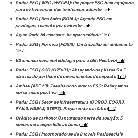
Radar ESG | WEG (WEGE3): Um player ESG bem equipado
para se beneficiar das tendências adiante
(
link
)
Radar ESG | Boa Safra (SOJA3): Agenda ESG em
produção, semente por semente
(
link
)
Água: Onde há escassez, há oportunidade
(
link
)
Radar ESG | Positivo (POSI3): Um trabalho em andamento
(
link
)
B3 anuncia nova metodologia para o ISE; Positivo
(
link
)
Radar ESG | G2D (G2DI33): Abraçando os pilares S e E
através do portfólio de investimentos de impacto
(
link
)
Ambev (ABEV3): Feedback do evento ESG; Reforçamos
nossa visão positiva
(
link
)
Radar ESG | Setor de infraestrutura (CCRO3, ECOR3,
RAIL3, HBSA3, STBP3): Preparando o asfalto
(
link
)
Crédito de carbono: Capturando parte da solução; 5
nomes para exposição ao tema
(
link
)
Radar ESG | Incorporadoras de Imóveis Residenciais