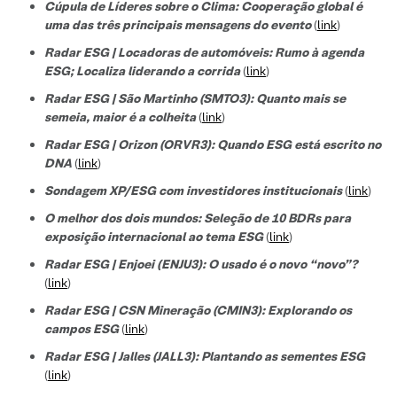
Cúpula de Líderes sobre o Clima: Cooperação global é
uma das três principais mensagens do evento
(
link
)
Radar ESG | Locadoras de automóveis: Rumo à agenda
ESG; Localiza liderando a corrida
(
link
)
Radar ESG | São Martinho (SMTO3): Quanto mais se
semeia, maior é a colheita
(
link
)
Radar ESG | Orizon (ORVR3): Quando ESG está escrito no
DNA
(
link
)
Sondagem XP/ESG com investidores institucionais
(
link
)
O melhor dos dois mundos: Seleção de 10 BDRs para
exposição internacional ao tema ESG
(
link
)
Radar ESG | Enjoei (ENJU3): O usado é o novo “novo”?
(
link
)
Radar ESG | CSN Mineração (CMIN3): Explorando os
campos ESG
(
link
)
Radar ESG | Jalles (JALL3): Plantando as sementes ESG
(
link
)