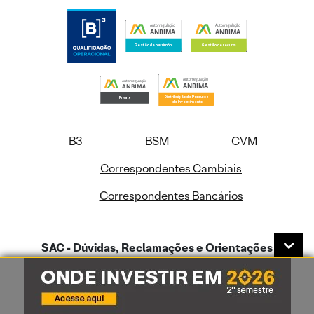
B3
BSM
CVM
Correspondentes Cambiais
Correspondentes Bancários
SAC - Dúvidas, Reclamações e Orientações
0800-772-0202
De segunda a sexta-feira das 09hs às 18hs
Se não estiver satisfeito: