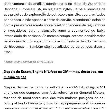
departamento de análise econômica e de risco da Autoridade
Bancária Europeia (EBA, na sigla em inglês). Já há evidências de
que projetos de exploração de petróleo e gás são, agora, evitados
por bancos, e não apenas o setor de carvão. A tendência coincide
com a pressão crescente sobre o setor financeiro de reguladores
e investidores para a transição rumo a segmentos de baixa
intensidade de carbono. Ao mesmo tempo, setores considerados
receptores da mudança climática — incluindo partes do mercado
de hipotecas — também são reavaliados pelos bancos, disse a
EBA.”
Fonte: Valor Econômico, 04/10/2021
Depois da Exxon, Engine Nº1 foca na GM — mas, desta vez, em
missão de paz
“Depois de chacoalhar o conselho da ExxonMobil, o Engine Nº1
anunciou que comprou uma fatia relevante na General Motors,
fazendo da montadora uma das três maiores posições de seu
principal fundo. Dessa vez, no entanto, a pequena gestora, que se
tornou célebre pelo ativismo climático, veio em missão de paz. Ao