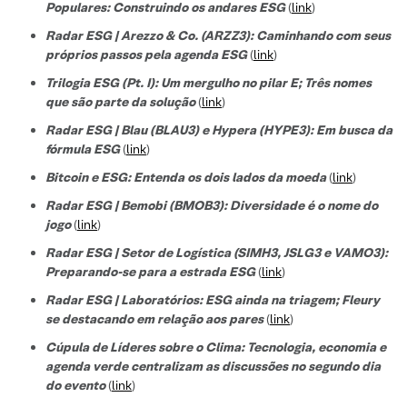
Populares: Construindo os andares ESG
(
link
)
Radar ESG | Arezzo & Co. (ARZZ3): Caminhando com seus
próprios passos pela agenda ESG
(
link
)
Trilogia ESG (Pt. I): Um mergulho no pilar E; Três nomes
que são parte da solução
(
link
)
Radar ESG | Blau (BLAU3) e Hypera (HYPE3): Em busca da
fórmula ESG
(
link
)
Bitcoin e ESG: Entenda os dois lados da moeda
(
link
)
Radar ESG | Bemobi (BMOB3): Diversidade é o nome do
jogo
(
link
)
Radar ESG | Setor de Logística (SIMH3, JSLG3 e VAMO3):
Preparando-se para a estrada ESG
(
link
)
Radar ESG | Laboratórios: ESG ainda na triagem; Fleury
se destacando em relação aos pares
(
link
)
Cúpula de Líderes sobre o Clima: Tecnologia, economia e
agenda verde centralizam as discussões no segundo dia
do evento
(
link
)