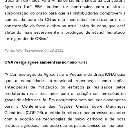
trocaram de mãos. Para Annelise Izumi, analista da Consultoria
Agro do Itaú BBA, podem ter contribuído para a alta a
aproximação do prazo para que as distribuidoras comprovem a
compra da cota de CBios que lhes cabe, em dezembro, e a
constatação da forte quebra na atual safra de cana, que está
afetando mais severamente a produção de etanol hidratado,
forte gerador de CBios.”
Fonte: Valor Econômico, 04/10/2021
CNA realça ações ambientais no meio rural
“A Confederação da Agricultura e Pecuária do Brasil (CNA) quer
que a comunidade internacional reconheça, como ações
antecipadas de mitigação, os esforços já realizados pelos
produtores rurais brasileiros para a redução das emissões de
gases de efeito estufa. Em documento com seu posicionamento
para a Conferência das Nações Unidas sobre Mudanças
Climáticas (COP 26), a entidade reitera o compromisso do setor
com a adoção de tecnologias de baixo carbono e de boas
práticas agrícolas, mas pede que os países emissores financiem