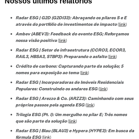
Nossos últimos relatórios
Radar ESG | G2D (G2DI33): Abraçando os pilares S e E
através do portfólio de investimentos de impacto
(
link
)
Ambev (ABEV3): Feedback do evento ESG; Reforçamos
nossa visão positiva
(
link
)
Radar ESG | Setor de infraestrutura (CCRO3, ECOR3,
RAIL3, HBSA3, STBP3): Preparando o asfalto
(
link
)
Crédito de carbono: Capturando parte da solução; 5
nomes para exposição ao tema
(
link
)
Radar ESG | Incorporadoras de Imóveis Residenciais
Populares: Construindo os andares ESG
(
link
)
Radar ESG | Arezzo & Co. (ARZZ3): Caminhando com seus
próprios passos pela agenda ESG
(
link
)
Trilogia ESG (Pt. I): Um mergulho no pilar E; Três nomes
que são parte da solução
(
link
)
Radar ESG | Blau (BLAU3) e Hypera (HYPE3): Em busca da
fórmula ESG
(
link
)