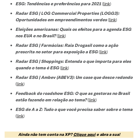
ESG: Tendências e preferências para 2021
(
link
)
Radar ESG | LOG Commercial Properties (LOGG3):
Oportunidades em empreendimentos verdes
(
link
)
Eleições americanas: Quais os efeitos para a agenda ESG
nos EUA e no Brasil?
(
link
)
Radar ESG | Farmácias: Raia Drogasil como a ação
prescrita no setor para exposição a ESG
(
link
)
Radar ESG | Shoppings: Entenda o que importa para eles
quando o tema é ESG
(
link
)
Radar ESG | Ambev (ABEV3): Um case que desce redondo
(
link
)
Feedback do roadshow ESG: O que as gestoras no Brasil
estão fazendo em relação ao tema?
(
link
)
ESG de A a Z: Tudo o que você precisa saber sobre o tema
(
link
)
Ainda não tem conta na XP?
Clique aqui
e abra a sua!