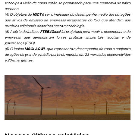
antecipa a visão de como estão se preparando para uma economia de baixo
carbono.
(4) O objetivo do
IGCT
é ser o indicador do desempenho médio das cotações
dos ativos de emissão de empresas integrantes do IGC que atendam aos
critérios adicionais descritos nesta metodologia.
(5)
A série de índices
FTSE4Good
foi projetada para medir o desempenho de
empresas que demonstram fortes práticas ambientais, sociais e de
governança (ESG).
(6)
O Índice
MSCI ACWI
, que representa o desempenho de todo o conjunto
de ações de grande e médio porte do mundo, em 23 mercados desenvolvidos
e 26 emergentes.