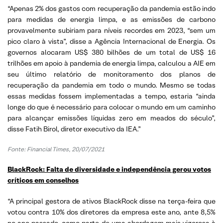
“Apenas 2% dos gastos com recuperação da pandemia estão indo
para medidas de energia limpa, e as emissões de carbono
provavelmente subiriam para níveis recordes em 2023, “sem um
pico claro à vista”, disse a Agência Internacional de Energia. Os
governos alocaram US$ 380 bilhões de um total de US$ 16
trilhões em apoio à pandemia de energia limpa, calculou a AIE em
seu último relatório de monitoramento dos planos de
recuperação da pandemia em todo o mundo. Mesmo se todas
essas medidas fossem implementadas a tempo, estaria “ainda
longe do que é necessário para colocar o mundo em um caminho
para alcançar emissões líquidas zero em meados do século”,
disse Fatih Birol, diretor executivo da IEA.”
Fonte: Financial Times, 20/07/2021
BlackRock: Falta de diversidade e independência gerou votos
críticos em conselhos
“A principal gestora de ativos BlackRock disse na terça-feira que
votou contra 10% dos diretores da empresa este ano, ante 8,5%
no ano passado, como parte de uma abordagem mais vigorosa à