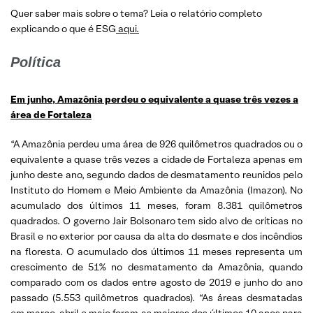
Quer saber mais sobre o tema? Leia o relatório completo
explicando o que é ESG
aqui.
Política
Em junho, Amazônia perdeu o equivalente a quase três vezes a
área de Fortaleza
“A Amazônia perdeu uma área de 926 quilômetros quadrados ou o
equivalente a quase três vezes a cidade de Fortaleza apenas em
junho deste ano, segundo dados de desmatamento reunidos pelo
Instituto do Homem e Meio Ambiente da Amazônia (Imazon). No
acumulado dos últimos 11 meses, foram 8.381 quilômetros
quadrados. O governo Jair Bolsonaro tem sido alvo de críticas no
Brasil e no exterior por causa da alta do desmate e dos incêndios
na floresta. O acumulado dos últimos 11 meses representa um
crescimento de 51% no desmatamento da Amazônia, quando
comparado com os dados entre agosto de 2019 e junho do ano
passado (5.553 quilômetros quadrados). “As áreas desmatadas
em março, abril e maio foram as maiores dos últimos 10 anos para