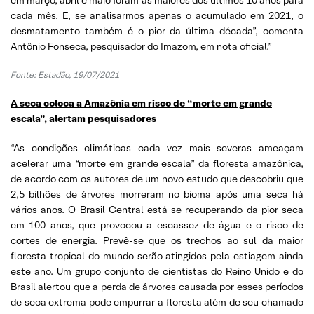
cada mês. E, se analisarmos apenas o acumulado em 2021, o
desmatamento também é o pior da última década”, comenta
Antônio Fonseca, pesquisador do Imazom, em nota oficial.”
Fonte: Estadão, 19/07/2021
A seca coloca a Amazônia em risco de “morte em grande
escala”, alertam pesquisadores
“As condições climáticas cada vez mais severas ameaçam
acelerar uma “morte em grande escala” da floresta amazônica,
de acordo com os autores de um novo estudo que descobriu que
2,5 bilhões de árvores morreram no bioma após uma seca há
vários anos. O Brasil Central está se recuperando da pior seca
em 100 anos, que provocou a escassez de água e o risco de
cortes de energia. Prevê-se que os trechos ao sul da maior
floresta tropical do mundo serão atingidos pela estiagem ainda
este ano. Um grupo conjunto de cientistas do Reino Unido e do
Brasil alertou que a perda de árvores causada por esses períodos
de seca extrema pode empurrar a floresta além de seu chamado