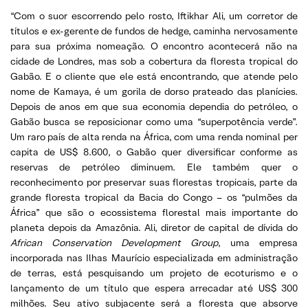
“Com o suor escorrendo pelo rosto, Iftikhar Ali, um corretor de
títulos e ex-gerente de fundos de hedge, caminha nervosamente
para sua próxima nomeação. O encontro acontecerá não na
cidade de Londres, mas sob a cobertura da floresta tropical do
Gabão. E o cliente que ele está encontrando, que atende pelo
nome de Kamaya, é um gorila de dorso prateado das planícies.
Depois de anos em que sua economia dependia do petróleo, o
Gabão busca se reposicionar como uma “superpotência verde”.
Um raro país de alta renda na África, com uma renda nominal per
capita de US$ 8.600, o Gabão quer diversificar conforme as
reservas de petróleo diminuem. Ele também quer o
reconhecimento por preservar suas florestas tropicais, parte da
grande floresta tropical da Bacia do Congo – os “pulmões da
África” que são o ecossistema florestal mais importante do
planeta depois da Amazônia. Ali, diretor de capital de dívida do
African Conservation Development Group
, uma empresa
incorporada nas Ilhas Maurício especializada em administração
de terras, está pesquisando um projeto de ecoturismo e o
lançamento de um título que espera arrecadar até US$ 300
milhões. Seu ativo subjacente será a floresta que absorve