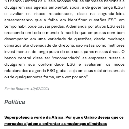
“O Banco Central da Rússia aconselhou as empresas nacionais a
divulgarem sua agenda ambiental, social e de governança (ESG)
e avaliar os riscos relacionados, disse na segunda-feira,
acrescentando que a falha em identificar questões ESG em
tempo hábil pode causar perdas. A demanda por ativos ESG está
crescendo em todo o mundo, à medida que empresas com bom
desempenho em uma variedade de questões, desde mudança
climática até diversidade de diretoria, são vistas como melhores
investimentos de longo prazo do que seus pares nessas áreas. O
banco central disse ter “recomendado” as empresas russas a
divulgarem sua conformidade ESG e avaliarem os riscos
relacionados à agenda ESG global, seja em seus relatórios anuais
ou de qualquer outra forma, uma vez por ano.”
Fonte: Reuters, 19/07/2021
Política
Superpotência verde da África: Por que o Gabão deseja que os
mercados ajudem a enfrentar as mudanças climáticas