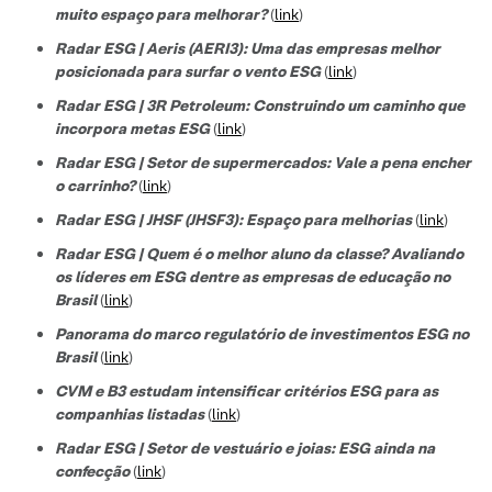
muito espaço para melhorar?
(
link
)
Radar ESG | Aeris (AERI3): Uma das empresas melhor
posicionada para surfar o vento ESG
(
link
)
Radar ESG | 3R Petroleum: Construindo um caminho que
incorpora metas ESG
(
link
)
Radar ESG | Setor de supermercados: Vale a pena encher
o carrinho?
(
link
)
Radar ESG | JHSF (JHSF3): Espaço para melhorias
(
link
)
Radar ESG | Quem é o melhor aluno da classe? Avaliando
os líderes em ESG dentre as empresas de educação no
Brasil
(
link
)
Panorama do marco regulatório de investimentos ESG no
Brasil
(
link
)
CVM e B3 estudam intensificar critérios ESG para as
companhias listadas
(
link
)
Radar ESG | Setor de vestuário e joias: ESG ainda na
confecção
(
link
)