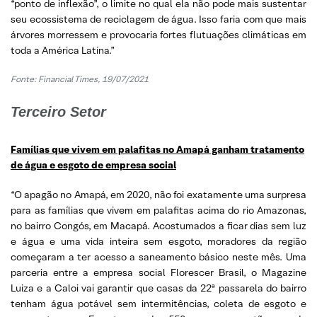
“ponto de inflexão”, o limite no qual ela não pode mais sustentar
seu ecossistema de reciclagem de água. Isso faria com que mais
árvores morressem e provocaria fortes flutuações climáticas em
toda a América Latina.”
Fonte: Financial Times, 19/07/2021
Terceiro Setor
Famílias que vivem em palafitas no Amapá ganham tratamento
de água e esgoto de empresa social
“O apagão no Amapá, em 2020, não foi exatamente uma surpresa
para as famílias que vivem em palafitas acima do rio Amazonas,
no bairro Congós, em Macapá. Acostumados a ficar dias sem luz
e água e uma vida inteira sem esgoto, moradores da região
começaram a ter acesso a saneamento básico neste mês. Uma
parceria entre a empresa social Florescer Brasil, o Magazine
Luiza e a Caloi vai garantir que casas da 22ª passarela do bairro
tenham água potável sem intermitências, coleta de esgoto e