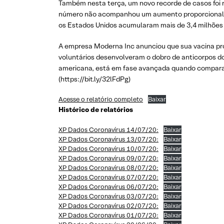
Também nesta terça, um novo recorde de casos foi r
número não acompanhou um aumento proporcional de 
os Estados Unidos acumularam mais de 3,4 milhões 
A empresa Moderna Inc anunciou que sua vacina prov
voluntários desenvolveram o dobro de anticorpos d
americana, está em fase avançada quando comparad
(https://bit.ly/32lFdPg)
Acesse o relatório completo
Baixar
Histórico de relatórios
XP Dados Coronavírus 14/07/20:
Baixar
XP Dados Coronavírus 13/07/20:
Baixar
XP Dados Coronavírus 10/07/20:
Baixar
XP Dados Coronavírus 09/07/20:
Baixar
XP Dados Coronavírus 08/07/20:
Baixar
XP Dados Coronavírus 07/07/20:
Baixar
XP Dados Coronavírus 06/07/20:
Baixar
XP Dados Coronavírus 03/07/20:
Baixar
XP Dados Coronavírus 02/07/20:
Baixar
XP Dados Coronavírus 01/07/20:
Baixar