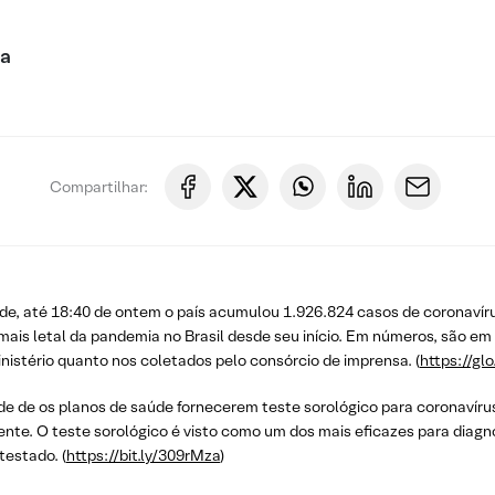
ca
Compartilhar:
de, até 18:40 de ontem o país acumulou 1.926.824 casos de coronavíru
is letal da pandemia no Brasil desde seu início. Em números, são em m
istério quanto nos coletados pelo consórcio de imprensa. (
https://gl
e de os planos de saúde fornecerem teste sorológico para coronavíru
nte. O teste sorológico é visto como um dos mais eficazes para diag
testado. (
https://bit.ly/309rMza
)