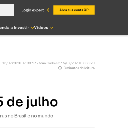
login expert
Abra sua conta XP
enda a Investir
Vídeos
15/07/2020 07:38:17 • Atualizado em 15/07/2020 07:38:20
3 minutos de leitura
 de julho
us no Brasil e no mundo