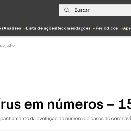
Buscar
os
Análises
Lista de ações
Recomendações
Periódicos
Apr
de julho
rus em números – 15
ompanhamento da evolução do número de casos do coronavír