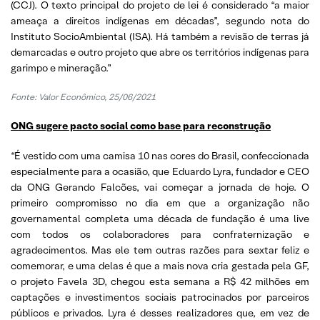
(CCJ). O texto principal do projeto de lei é considerado “a maior
ameaça a direitos indígenas em décadas”, segundo nota do
Instituto SocioAmbiental (ISA). Há também a revisão de terras já
demarcadas e outro projeto que abre os territórios indígenas para
garimpo e mineração.”
Fonte: Valor Econômico, 25/06/2021
ONG sugere pacto social como base para reconstrução
“É vestido com uma camisa 10 nas cores do Brasil, confeccionada
especialmente para a ocasião, que Eduardo Lyra, fundador e CEO
da ONG Gerando Falcões, vai começar a jornada de hoje. O
primeiro compromisso no dia em que a organização não
governamental completa uma década de fundação é uma live
com todos os colaboradores para confraternização e
agradecimentos. Mas ele tem outras razões para sextar feliz e
comemorar, e uma delas é que a mais nova cria gestada pela GF,
o projeto Favela 3D, chegou esta semana a R$ 42 milhões em
captações e investimentos sociais patrocinados por parceiros
públicos e privados. Lyra é desses realizadores que, em vez de