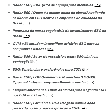
Radar ESG | JHSF (JHSF3): Espaço para melhorias
(
link
)
Radar ESG | Quem é o melhor aluno da classe? Avaliando
os líderes em ESG dentre as empresas de educação no
Brasil
(
link
)
Panorama do marco regulatório de investimentos ESG no
Brasil
(
link
)
CVM e B3 estudam intensificar critérios ESG para as
companhias listadas
(
link
)
Radar ESG | Setor de vestuário e joias: ESG ainda na
confecção
(
link
)
ESG: Tendências e preferências para 2021
(
link
)
Radar ESG | LOG Commercial Properties (LOGG3):
Oportunidades em empreendimentos verdes
(
link
)
Eleições americanas: Quais os efeitos para a agenda ESG
nos EUA e no Brasil?
(
link
)
Radar ESG | Farmácias: Raia Drogasil como a ação
prescrita no setor para exposição a ESG
(
link
)