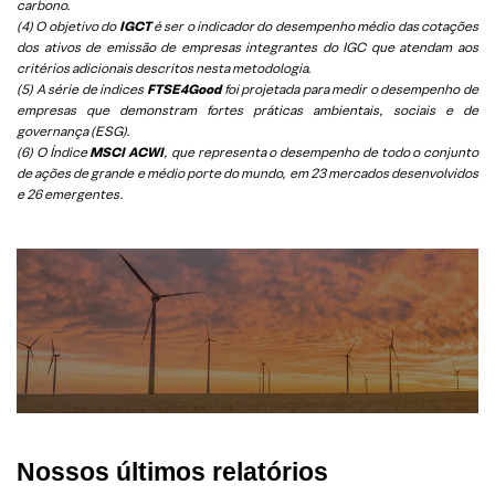
carbono.
(4) O objetivo do
IGCT
é ser o indicador do desempenho médio das cotações
dos ativos de emissão de empresas integrantes do IGC que atendam aos
critérios adicionais descritos nesta metodologia.
(5)
A série de índices
FTSE4Good
foi projetada para medir o desempenho de
empresas que demonstram fortes práticas ambientais, sociais e de
governança (ESG).
(6)
O Índice
MSCI ACWI
, que representa o desempenho de todo o conjunto
de ações de grande e médio porte do mundo, em 23 mercados desenvolvidos
e 26 emergentes.
Nossos últimos relatórios