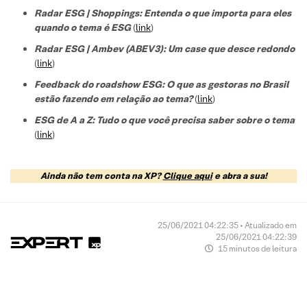
Radar ESG | Shoppings: Entenda o que importa para eles
quando o tema é ESG
(
link
)
Radar ESG | Ambev (ABEV3): Um case que desce redondo
(
link
)
Feedback do roadshow ESG: O que as gestoras no Brasil
estão fazendo em relação ao tema?
(
link
)
ESG de A a Z: Tudo o que você precisa saber sobre o tema
(
link
)
Ainda não tem conta na XP?
Clique aqui
e abra a sua!
25/06/2021 04:22:35 • Atualizado em
25/06/2021 04:22:39
15 minutos de leitura