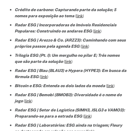
Crédito de carbono: Capturando parte da solução; 5
nomes para exposição ao tema
(
link
)
Radar ESG | Incorporadoras de Imóveis Residenciais
Populares: Construindo os andares ESG
(
link
)
Radar ESG | Arezzo & Co. (ARZZ3): Caminhando com seus
próprios passos pela agenda ESG
(
link
)
Trilogia ESG (Pt. I): Um mergulho no pilar E; Três nomes
que são parte da solução
(
link
)
Radar ESG | Blau (BLAU3) e Hypera (HYPE3): Em busca da
fórmula ESG
(
link
)
Bitcoin e ESG: Entenda os dois lados da moeda
(
link
)
Radar ESG | Bemobi (BMOB3): Diversidade é o nome do
jogo
(
link
)
Radar ESG | Setor de Logística (SIMH3, JSLG3 e VAMO3):
Preparando-se para a estrada ESG
(
link
)
Radar ESG | Laboratórios: ESG ainda na triagem; Fleury