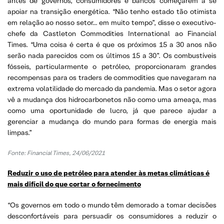
antes de governos, consumidores e bancos começarem a se
apoiar na transição energética. “Não tenho estado tão otimista
em relação ao nosso setor… em muito tempo”, disse o executivo-
chefe da Castleton Commodities International ao Financial
Times. “Uma coisa é certa é que os próximos 15 a 30 anos não
serão nada parecidos com os últimos 15 a 30”. Os combustíveis
fósseis, particularmente o petróleo, proporcionaram grandes
recompensas para os traders de commodities que navegaram na
extrema volatilidade do mercado da pandemia. Mas o setor agora
vê a mudança dos hidrocarbonetos não como uma ameaça, mas
como uma oportunidade de lucro, já que parece ajudar a
gerenciar a mudança do mundo para formas de energia mais
limpas.”
Fonte: Financial Times, 24/06/2021
Reduzir o uso de petróleo para atender às metas climáticas é
mais difícil do que cortar o fornecimento
“Os governos em todo o mundo têm demorado a tomar decisões
desconfortáveis para persuadir os consumidores a reduzir o