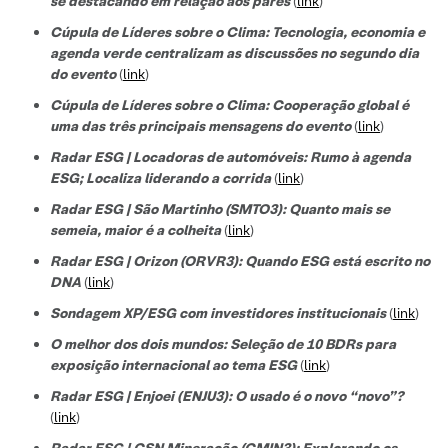
se destacando em relação aos pares
(
link
)
Cúpula de Líderes sobre o Clima: Tecnologia, economia e
agenda verde centralizam as discussões no segundo dia
do evento
(
link
)
Cúpula de Líderes sobre o Clima: Cooperação global é
uma das três principais mensagens do evento
(
link
)
Radar ESG | Locadoras de automóveis: Rumo à agenda
ESG; Localiza liderando a corrida
(
link
)
Radar ESG | São Martinho (SMTO3): Quanto mais se
semeia, maior é a colheita
(
link
)
Radar ESG | Orizon (ORVR3): Quando ESG está escrito no
DNA
(
link
)
Sondagem XP/ESG com investidores institucionais
(
link
)
O melhor dos dois mundos: Seleção de 10 BDRs para
exposição internacional ao tema ESG
(
link
)
Radar ESG | Enjoei (ENJU3): O usado é o novo “novo”?
(
link
)
Radar ESG | CSN Mineração (CMIN3): Explorando os