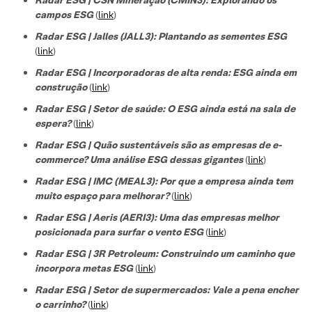
campos ESG
(
link
)
Radar ESG | Jalles (JALL3): Plantando as sementes ESG
(
link
)
Radar ESG | Incorporadoras de alta renda: ESG ainda em
construção
(
link
)
Radar ESG | Setor de saúde: O ESG ainda está na sala de
espera?
(
link
)
Radar ESG | Quão sustentáveis são as empresas de e-
commerce? Uma análise ESG dessas gigantes
(
link
)
Radar ESG | IMC (MEAL3): Por que a empresa ainda tem
muito espaço para melhorar?
(
link
)
Radar ESG | Aeris (AERI3): Uma das empresas melhor
posicionada para surfar o vento ESG
(
link
)
Radar ESG | 3R Petroleum: Construindo um caminho que
incorpora metas ESG
(
link
)
Radar ESG | Setor de supermercados: Vale a pena encher
o carrinho?
(
link
)