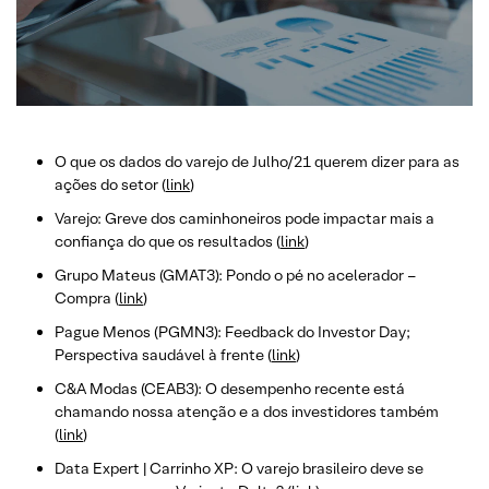
O que os dados do varejo de Julho/21 querem dizer para as
ações do setor (
link
)
Varejo: Greve dos caminhoneiros pode impactar mais a
confiança do que os resultados (
link
)
Grupo Mateus (GMAT3): Pondo o pé no acelerador –
Compra (
link
)
Pague Menos (PGMN3): Feedback do Investor Day;
Perspectiva saudável à frente (
link
)
C&A Modas (CEAB3): O desempenho recente está
chamando nossa atenção e a dos investidores também
(
link
)
Data Expert | Carrinho XP: O varejo brasileiro deve se