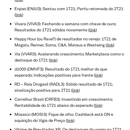
Enjoei (ENJU3): Sextou com 1T21; Partiu retomada do 2T21
(
link
)
Vivara (VIVA3): Fechando a semana com chave de ouro;
Resultados do 1T21 sólidos novamente (
link
)
Happy Hour (ou Rave?) de resultados no varejo: 1T21 de
Magalu, Renner, Soma, C&A, Mateus e Westwing (
link
)
Via (VVAR3): Acelerando crescimento; Marketplace como o
destaque do 1T21 (
link
)
d1000 (DMVF3): Resultado do 1T21 melhor do que
esperado; Indicações positivas para frente (
link
)
RD – Raia Drogasil (RADL3): Sólido resultado de 1T21;
sinalização positiva para 2T21 (
link
)
Carrefour Brasil (CRFB3): Investindo em crescimento;
Rentabilidade do 1T21 abaixo do esperado (
link
)
Mosaico (MOSI3): Fique de olho; Cashback está ON e
aquisição do Vigia de Preço (
link
)
Vitrine de Resultados XP: Os destaques do varejo no 1T21