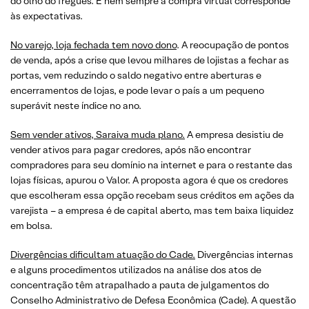
do olho do freguês. E nem sempre a compra virtual corresponde
às expectativas.
No varejo, loja fechada tem novo dono
. A reocupação de pontos
de venda, após a crise que levou milhares de lojistas a fechar as
portas, vem reduzindo o saldo negativo entre aberturas e
encerramentos de lojas, e pode levar o país a um pequeno
superávit neste índice no ano.
Sem vender ativos, Saraiva muda plano.
A empresa desistiu de
vender ativos para pagar credores, após não encontrar
compradores para seu domínio na internet e para o restante das
lojas físicas, apurou o Valor. A proposta agora é que os credores
que escolheram essa opção recebam seus créditos em ações da
varejista – a empresa é de capital aberto, mas tem baixa liquidez
em bolsa.
Divergências dificultam atuação do Cade.
Divergências internas
e alguns procedimentos utilizados na análise dos atos de
concentração têm atrapalhado a pauta de julgamentos do
Conselho Administrativo de Defesa Econômica (Cade). A questão