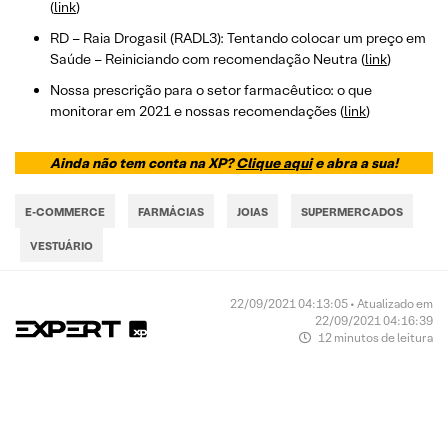
(
link
)
RD – Raia Drogasil (RADL3): Tentando colocar um preço em
Saúde – Reiniciando com recomendação Neutra (
link
)
Nossa prescrição para o setor farmacêutico: o que
monitorar em 2021 e nossas recomendações (
link
)
Ainda não tem conta na XP?
Clique aqui
e abra a sua!
E-COMMERCE
FARMÁCIAS
JOIAS
SUPERMERCADOS
VESTUÁRIO
22/09/2021 04:13:05 • Atualizado em
22/09/2021 04:16:39
12 minutos de leitura