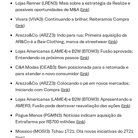
Lojas Renner (LREN3): Mais sobre a estratégia da Realize e
possíveis oportunidades de M&A (
link
)
Vivara (VIVA3): Continuando a brilhar; Reiteramos Compra
(
link
)
Arezzo&Co. (ARZZ3): Indo para rua; Primeira aquisição da
AR&Co é a Baw Clothing, marca de streetwear (
link
)
Lojas Americanas (LAME4) e B2W (BTOW3): Fusão aprovada;
Entendendo os próximos passos (
link
)
C&A Modas (CEAB3): Bem posicionada para a retomada e
para atender o novo consumidor (
link
)
Arezzo&Co. (ARZZ3): Colocando o pé em novos mercados;
Iniciando com Compra (
link
)
Lojas Americanas (LAME4) e B2W (BTOW3): Apresentando a
AMER3; Fusão pode destravar reavaliação das ações (
link
)
Pague Menos (PGMN3): Notícias indicam aquisição da
Extrafarma por R$700 milhões (
link
)
Mosaico (MOSI3): Tchau 1T21; Olá novas iniciativas do 2T21
(
link
)