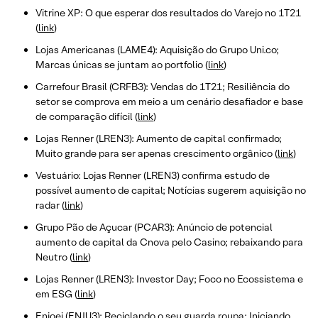
Vitrine XP: O que esperar dos resultados do Varejo no 1T21
(
link
)
Lojas Americanas (LAME4): Aquisição do Grupo Uni.co;
Marcas únicas se juntam ao portfolio (
link
)
Carrefour Brasil (CRFB3): Vendas do 1T21; Resiliência do
setor se comprova em meio a um cenário desafiador e base
de comparação difícil (
link
)
Lojas Renner (LREN3): Aumento de capital confirmado;
Muito grande para ser apenas crescimento orgânico (
link
)
Vestuário: Lojas Renner (LREN3) confirma estudo de
possível aumento de capital; Notícias sugerem aquisição no
radar (
link
)
Grupo Pão de Açucar (PCAR3): Anúncio de potencial
aumento de capital da Cnova pelo Casino; rebaixando para
Neutro (
link
)
Lojas Renner (LREN3): Investor Day; Foco no Ecossistema e
em ESG (
link
)
Enjoei (ENJU3): Reciclando o seu guarda roupa; Iniciando