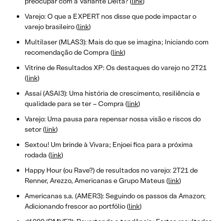
preocupar com a Variante Delta? (
link
)
Varejo: O que a EXPERT nos disse que pode impactar o
varejo brasileiro (
link
)
Multilaser (MLAS3): Mais do que se imagina; Iniciando com
recomendação de Compra (
link
)
Vitrine de Resultados XP: Os destaques do varejo no 2T21
(
link
)
Assaí (ASAI3): Uma história de crescimento, resiliência e
qualidade para se ter – Compra (
link
)
Varejo: Uma pausa para repensar nossa visão e riscos do
setor (
link
)
Sextou! Um brinde à Vivara; Enjoei fica para a próxima
rodada (
link
)
Happy Hour (ou Rave?) de resultados no varejo: 2T21 de
Renner, Arezzo, Americanas e Grupo Mateus (
link
)
Americanas s.a. (AMER3): Seguindo os passos da Amazon;
Adicionando frescor ao portfólio (
link
)