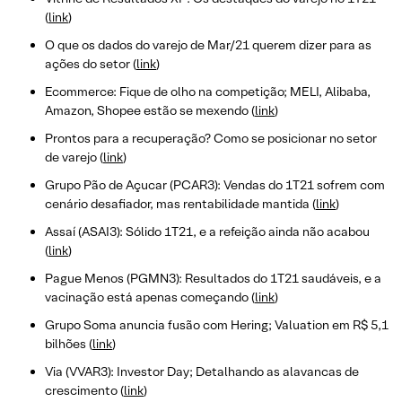
(
link
)
O que os dados do varejo de Mar/21 querem dizer para as
ações do setor (
link
)
Ecommerce: Fique de olho na competição; MELI, Alibaba,
Amazon, Shopee estão se mexendo (
link
)
Prontos para a recuperação? Como se posicionar no setor
de varejo (
link
)
Grupo Pão de Açucar (PCAR3): Vendas do 1T21 sofrem com
cenário desafiador, mas rentabilidade mantida (
link
)
Assaí (ASAI3): Sólido 1T21, e a refeição ainda não acabou
(
link
)
Pague Menos (PGMN3): Resultados do 1T21 saudáveis, e a
vacinação está apenas começando (
link
)
Grupo Soma anuncia fusão com Hering; Valuation em R$ 5,1
bilhões (
link
)
Via (VVAR3): Investor Day; Detalhando as alavancas de
crescimento (
link
)