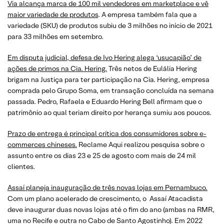
Via alcança marca de 100 mil vendedores em marketplace e vê
maior variedade de produtos
. A empresa também fala que a
variedade (SKU) de produtos subiu de 3 milhões no início de 2021
para 33 milhões em setembro.
Em disputa judicial, defesa de Ivo Hering alega ‘usucapião’ de
ações de primos na Cia. Hering.
Três netos de Eulália Hering
brigam na Justiça para ter participação na Cia. Hering, empresa
comprada pelo Grupo Soma, em transação concluída na semana
passada. Pedro, Rafaela e Eduardo Hering Bell afirmam que o
patrimônio ao qual teriam direito por herança sumiu aos poucos.
Prazo de entrega é principal crítica dos consumidores sobre e-
commerces chineses.
Reclame Aqui realizou pesquisa sobre o
assunto entre os dias 23 e 25 de agosto com mais de 24 mil
clientes.
Assaí planeja inauguração de três novas lojas em Pernambuco.
Com um plano acelerado de crescimento, o Assaí Atacadista
deve inaugurar duas novas lojas até o fim do ano (ambas na RMR,
uma no Recife e outra no Cabo de Santo Agostinho). Em 2022