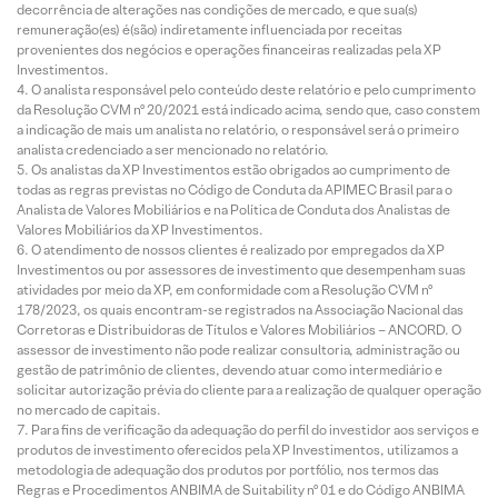
decorrência de alterações nas condições de mercado, e que sua(s)
remuneração(es) é(são) indiretamente influenciada por receitas
provenientes dos negócios e operações financeiras realizadas pela XP
Investimentos.
O analista responsável pelo conteúdo deste relatório e pelo cumprimento
da Resolução CVM nº 20/2021 está indicado acima, sendo que, caso constem
a indicação de mais um analista no relatório, o responsável será o primeiro
analista credenciado a ser mencionado no relatório.
Os analistas da XP Investimentos estão obrigados ao cumprimento de
todas as regras previstas no Código de Conduta da APIMEC Brasil para o
Analista de Valores Mobiliários e na Política de Conduta dos Analistas de
Valores Mobiliários da XP Investimentos.
O atendimento de nossos clientes é realizado por empregados da XP
Investimentos ou por assessores de investimento que desempenham suas
atividades por meio da XP, em conformidade com a Resolução CVM nº
178/2023, os quais encontram-se registrados na Associação Nacional das
Corretoras e Distribuidoras de Títulos e Valores Mobiliários – ANCORD. O
assessor de investimento não pode realizar consultoria, administração ou
gestão de patrimônio de clientes, devendo atuar como intermediário e
solicitar autorização prévia do cliente para a realização de qualquer operação
no mercado de capitais.
Para fins de verificação da adequação do perfil do investidor aos serviços e
produtos de investimento oferecidos pela XP Investimentos, utilizamos a
metodologia de adequação dos produtos por portfólio, nos termos das
Regras e Procedimentos ANBIMA de Suitability nº 01 e do Código ANBIMA