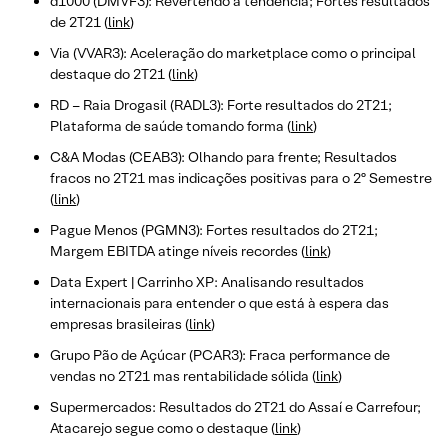
d1000 (DMVF3): Revertendo a tendência; Fortes resultados
de 2T21 (
link
)
Via (VVAR3): Aceleração do marketplace como o principal
destaque do 2T21 (
l
ink
)
RD – Raia Drogasil (RADL3): Forte resultados do 2T21;
Plataforma de saúde tomando forma (
link
)
C&A Modas (CEAB3): Olhando para frente; Resultados
fracos no 2T21 mas indicações positivas para o 2º Semestre
(
link
)
Pague Menos (PGMN3): Fortes resultados do 2T21;
Margem EBITDA atinge níveis recordes (
link
)
Data Expert | Carrinho XP: Analisando resultados
internacionais para entender o que está à espera das
empresas brasileiras (
link
)
Grupo Pão de Açúcar (PCAR3): Fraca performance de
vendas no 2T21 mas rentabilidade sólida (
link
)
Supermercados: Resultados do 2T21 do Assaí e Carrefour;
Atacarejo segue como o destaque (
link
)