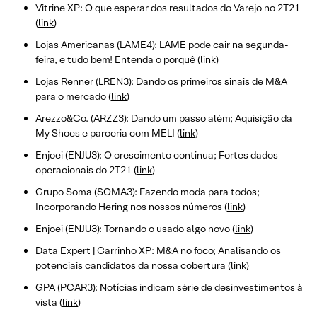
Vitrine XP: O que esperar dos resultados do Varejo no 2T21
(
link
)
Lojas Americanas (LAME4): LAME pode cair na segunda-
feira, e tudo bem! Entenda o porquê (
link
)
Lojas Renner (LREN3): Dando os primeiros sinais de M&A
para o mercado (
link
)
Arezzo&Co. (ARZZ3): Dando um passo além; Aquisição da
My Shoes e parceria com MELI (
link
)
Enjoei (ENJU3): O crescimento continua; Fortes dados
operacionais do 2T21 (
link
)
Grupo Soma (SOMA3): Fazendo moda para todos;
Incorporando Hering nos nossos números (
link
)
Enjoei (ENJU3): Tornando o usado algo novo (
link
)
Data Expert | Carrinho XP: M&A no foco; Analisando os
potenciais candidatos da nossa cobertura (
link
)
GPA (PCAR3): Notícias indicam série de desinvestimentos à
vista (
link
)