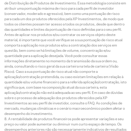
de Distribuição de Produtos de Investimento. Essa metodologia consiste em
atribuir uma pontuação máxima de risco para cada perfil de investidor
(conservador, moderado e agressivo), bem como uma pontuação de risco
para cada um dos produtos oferecidos pela XP Investimentos, de modo que
todos os clientes possam ter acesso a todos os produtos, desde que dentro
das quantidades e limites da pontuação de risco definidas para o seu perfil.
Antes de aplicar nos produtos e/ou contratar os serviços objeto deste
material, é importante que você verifique se a sua pontuação de risco atual
comporta a aplicação nos produtos e/ou a contratação dos serviços em
questão, bem como se há limitações de volume, concentração e/ou
quantidade para a aplicação desejada. Você pode consultar essas
informações diretamente no momento da transmissão da sua ordem ou,
ainda, consultando o risco geral da sua carteira na tela de carteira (Visão
Risco). Caso a sua pontuação de risco atual não comporte a
aplicação/contratação pretendida, ou caso existam limitações em relação à
quantidade e/ou volume financeiro para a referida aplicação/contratação, isto
significa que, com base na composição atual da sua carteira, esta
aplicação/contratação não está adequada ao seu perfil. Em caso de dúvidas
sobre o processo de adequação dos produtos oferecidos pela XP
Investimentos ao seu perfil de investidor, consulte o FAQ. As condições de
mercado, mudanças climáticas e o cenário macroeconômico podem afetar o
desempenho do investimento.
A rentabilidade de produtos financeiros pode apresentar variações e seu
preço ou valor pode aumentar ou diminuir num curto espaço de tempo. Os
desempenhos anteriores não são necessariamente indicativos de resultados