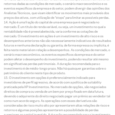
retornos dadas as condições de mercado, o cenário macroeconômico e os
eventos específicos da empresa e do setor, podem divergir das opiniões dos
Analistas Técnicos, que visam identificar os movimentos mais prováveis dos
preços dos ativos, com utilização de “stops” para limitar as possíveis perdas.
Ação é uma fração do capital de uma empresa que é negociada no
mercado. É um título de renda variável, ou seja, um investimento no qual a
rentabilidade não é preestabelecida, varia conforme as cotações de
mercado. O investimento em ações é um investimento de alto risco e os
desempenhos anteriores não são necessariamente indicativos de resultados
futuros e nenhuma declaração ou garantia, de forma expressa ou implícita, é
feita neste material em relação a desempenhos. As condições de mercado, o
cenário macroeconômico, os eventos específicos da empresa e do setor
podem afetar o desempenho do investimento, podendo resultar até mesmo
em significativas perdas patrimoniais. A duração recomendada para o
investimento é de médio-longo prazo. Não há quaisquer garantias sobre o
patrimônio do cliente neste tipo de produto.
O investimento em opções é preferencialmente indicado para
investidores de perfil agressivo, de acordo com a política de suitability
praticada pela XP Investimentos. No mercado de opções, são negociados
direitos de compra ou venda de um bem por preço fixado em data futura,
devendo o adquirente do direito negociado pagar um prêmio ao vendedor tal
como num acordo seguro. As operações com esses derivativos são
consideradas de risco muito alto por apresentarem altas relações de risco e
retorno e algumas posições apresentarem a possibilidade de perdas
superiores ao capital investido. A duração recomendada para o investimento