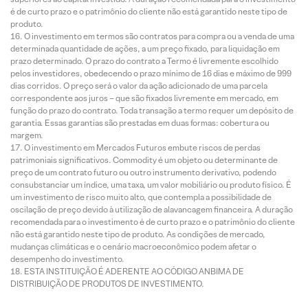
é de curto prazo e o patrimônio do cliente não está garantido neste tipo de
produto.
O investimento em termos são contratos para compra ou a venda de uma
determinada quantidade de ações, a um preço fixado, para liquidação em
prazo determinado. O prazo do contrato a Termo é livremente escolhido
pelos investidores, obedecendo o prazo mínimo de 16 dias e máximo de 999
dias corridos. O preço será o valor da ação adicionado de uma parcela
correspondente aos juros – que são fixados livremente em mercado, em
função do prazo do contrato. Toda transação a termo requer um depósito de
garantia. Essas garantias são prestadas em duas formas: cobertura ou
margem.
O investimento em Mercados Futuros embute riscos de perdas
patrimoniais significativos. Commodity é um objeto ou determinante de
preço de um contrato futuro ou outro instrumento derivativo, podendo
consubstanciar um índice, uma taxa, um valor mobiliário ou produto físico. É
um investimento de risco muito alto, que contempla a possibilidade de
oscilação de preço devido à utilização de alavancagem financeira. A duração
recomendada para o investimento é de curto prazo e o patrimônio do cliente
não está garantido neste tipo de produto. As condições de mercado,
mudanças climáticas e o cenário macroeconômico podem afetar o
desempenho do investimento.
ESTA INSTITUIÇÃO É ADERENTE AO CÓDIGO ANBIMA DE
DISTRIBUIÇÃO DE PRODUTOS DE INVESTIMENTO.