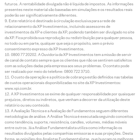
futuros. A rentabilidade divulgada não é líquida de impostos. As informações
presentes neste material são baseadas em simulações e os resultados reais
poderão ser significativamente diferentes.
Este relatório é destinado à circulação exclusiva para a rede de
relacionamento da XP Investimentos, incluindo assessores de
investimentos da XP e clientes da XP, podendo também ser divulgado no site
da XP. Fica proibida sua reprodução ou redistribuição para qualquer pessoa,
no todo ou em parte, qualquer que seja o propósito, sem o prévio
consentimento expresso da XP Investimentos.
0800 77 20202. A Ouvidoria da XP Investimentos tem a missão de servir
de canal de contato sempre que os clientes que não se sentirem satisfeitos
com as soluções dadas pela empresa aos seus problemas. O contato pode
ser realizado por meio do telefone: 0800 722 3710.
O custo da operação e a política de cobrança estão definidos nas tabelas
de custos operacionais disponibilizadas no site da XP Investimentos:
www.xpi.com.br.
A XP Investimentos se exime de qualquer responsabilidade por quaisquer
prejuízos, diretos ou indiretos, que venham a decorrer da utilização deste
relatório ou seu conteúdo.
A Avaliação Técnica e a Avaliação de Fundamentos seguem diferentes
metodologias de análise. A Análise Técnica é executada seguindo conceitos
como tendência, suporte, resistência, candles, volumes, médias móveis
entre outros. Já a Análise Fundamentalista utiliza como informação os
resultados divulgados pelas companhias emissoras e suas projeções. Desta
forma, as opiniões dos Analistas Fundamentalistas, que buscam os melhores