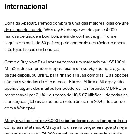
Internacional
Dona da Absolut, Pernod comprará uma das maiores lojas on-line
de uísque do mundo
. Whiskey Exchange vende quase 4.000
marcas de uísque e bourbon, além de conhaque, gim, rum e
tequila em mais de 30 países, pelo comércio eletrônico, e opera
três lojas físicas em Londres.
Como o Buy Now Pay Later se tornou um mercado de US$100bi.
Milhões de compradores agora usam um serviço compre agora,
pague depois, ou BNPL, para financiar suas compras. E as opções
são mais variadas do que nunca – Klarna, Affirm e Afterpay são
apenas alguns dos muitos fornecedores no mercado. O BNPL foi
responsável por 2,1% – ou cerca de US $ 97 bilhões – de todas as
transações globais de comércio eletrônico em 2020, de acordo
com a Worldpay.
Macy’s vai contratar 76.000 trabalhadores para a temporada de
compras natalinas.
A Macy’s Inc disse na terça-feira que planeja
contratar cerca de 76.000 trabalhadores em tempo integral e