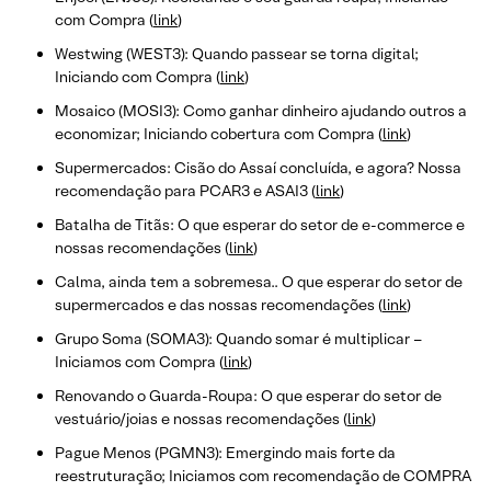
com Compra (
link
)
Westwing (WEST3): Quando passear se torna digital;
Iniciando com Compra (
link
)
Mosaico (MOSI3): Como ganhar dinheiro ajudando outros a
economizar; Iniciando cobertura com Compra (
link
)
Supermercados: Cisão do Assaí concluída, e agora? Nossa
recomendação para PCAR3 e ASAI3 (
link
)
Batalha de Titãs: O que esperar do setor de e-commerce e
nossas recomendações (
link
)
Calma, ainda tem a sobremesa.. O que esperar do setor de
supermercados e das nossas recomendações (
link
)
Grupo Soma (SOMA3): Quando somar é multiplicar –
Iniciamos com Compra (
link
)
Renovando o Guarda-Roupa: O que esperar do setor de
vestuário/joias e nossas recomendações (
link
)
Pague Menos (PGMN3): Emergindo mais forte da
reestruturação; Iniciamos com recomendação de COMPRA