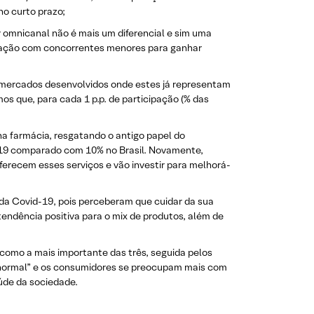
o curto prazo;
r omnicanal não é mais um diferencial e sim uma
ração com concorrentes menores para ganhar
mercados desenvolvidos onde estes já representam
 que, para cada 1 p.p. de participação (% das
na farmácia, resgatando o antigo papel do
019 comparado com 10% no Brasil. Novamente,
erecem esses serviços e vão investir para melhorá-
da Covid-19, pois perceberam que cuidar da sua
endência positiva para o mix de produtos, além de
como a mais importante das três, seguida pelos
 normal” e os consumidores se preocupam mais com
úde da sociedade.