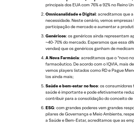
principais dos EUA com 76% e 92% no Reino U
Omnicanalidade e Digital
: acreditamos que a
necessidade. Neste cenário, vemos empresas
participação de mercado e aumentar a produti
Genéricos
: os genéricos ainda representam
~40-70% do mercado. Esperamos que essa difer
vendas) que os genéricos ganham de medicame
A Nova Farmácia
: acreditamos que o “novo n
farmacêutico. De acordo com o IQVIA, mais d
vemos players listados como RD e Pague Menos
los ainda mais;
Saúde e bem-estar no foco
: os consumidores
saúde é importante e pode efetivamente reduz
contribuir para a consolidação do conceito de
ESG
: com grandes poderes vem grandes respon
pilares de Governança e Meio Ambiente, resp
a Saúde e Bem-Estar, acreditamos que as emp