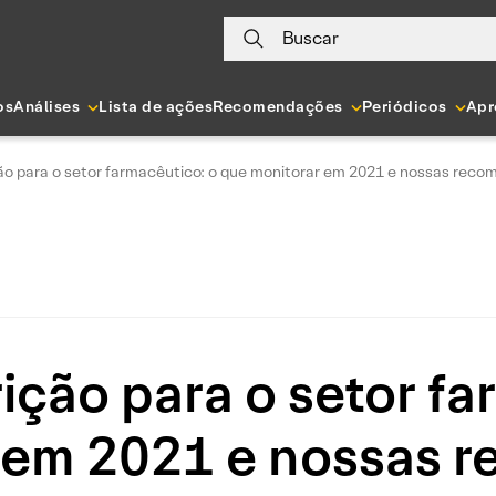
Buscar
os
Análises
Lista de ações
Recomendações
Periódicos
Apr
ão para o setor farmacêutico: o que monitorar em 2021 e nossas rec
ição para o setor fa
 em 2021 e nossas