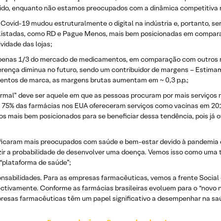
nido, enquanto não estamos preocupados com a dinâmica competitiva n
 Covid-19 mudou estruturalmente o digital na indústria e, portanto, se
 listadas, como RD e Pague Menos, mais bem posicionadas em compa
vidade das lojas;
 apenas 1/3 do mercado de medicamentos, em comparação com outros 
ença diminua no futuro, sendo um contribuidor de margens – Estimamos
ntos de marca, as margens brutas aumentam em ~ 0,3 p.p.;
ormal” deve ser aquele em que as pessoas procuram por mais serviços 
e 75% das farmácias nos EUA ofereceram serviços como vacinas em 2
 mais bem posicionados para se beneficiar dessa tendência, pois já of
 ficaram mais preocupados com saúde e bem-estar devido à pandemia 
ir a probabilidade de desenvolver uma doença. Vemos isso como uma t
 “plataforma de saúde”;
sabilidades. Para as empresas farmacêuticas, vemos a frente Social 
ectivamente. Conforme as farmácias brasileiras evoluem para o “novo
resas farmacêuticas têm um papel significativo a desempenhar na sa