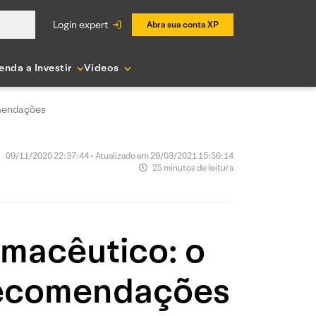
login expert
Abra sua conta XP
enda a Investir
Vídeos
omendações
09/11/2020 22:37:44 • Atualizado em 29/03/2021 15:56:14
25 minutos de leitura
rmacêutico: o
 recomendações