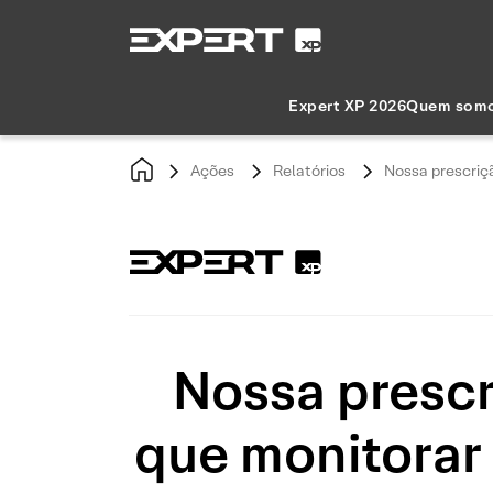
Expert XP 2026
Quem som
Ações
Relatórios
Nossa prescriç
Nossa prescr
que monitorar