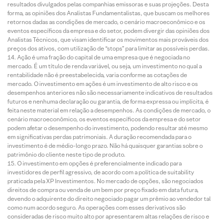
resultados divulgados pelas companhias emissoras e suas projeções. Desta
forma, as opiniões dos Analistas Fundamentalistas, que buscam os melhores
retornos dadas as condições de mercado, o cenário macroeconômico e os
eventos específicos da empresa e do setor, podem divergir das opiniões dos
Analistas Técnicos, que visam identificar os movimentos mais prováveis dos
preços dos ativos, com utilização de “stops” para limitar as possíveis perdas.
Ação é uma fração do capital de uma empresa que é negociada no
mercado. É um título de renda variável, ou seja, um investimento no qual a
rentabilidade não é preestabelecida, varia conforme as cotações de
mercado. O investimento em ações é um investimento de alto risco e os
desempenhos anteriores não são necessariamente indicativos de resultados
futuros e nenhuma declaração ou garantia, de forma expressa ou implícita, é
feita neste material em relação a desempenhos. As condições de mercado, o
cenário macroeconômico, os eventos específicos da empresa e do setor
podem afetar o desempenho do investimento, podendo resultar até mesmo
em significativas perdas patrimoniais. A duração recomendada para o
investimento é de médio-longo prazo. Não há quaisquer garantias sobre o
patrimônio do cliente neste tipo de produto.
O investimento em opções é preferencialmente indicado para
investidores de perfil agressivo, de acordo com a política de suitability
praticada pela XP Investimentos. No mercado de opções, são negociados
direitos de compra ou venda de um bem por preço fixado em data futura,
devendo o adquirente do direito negociado pagar um prêmio ao vendedor tal
como num acordo seguro. As operações com esses derivativos são
consideradas de risco muito alto por apresentarem altas relações de risco e