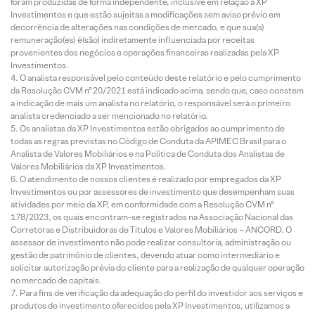
foram produzidas de forma independente, inclusive em relação à XP
Investimentos e que estão sujeitas a modificações sem aviso prévio em
decorrência de alterações nas condições de mercado, e que sua(s)
remuneração(es) é(são) indiretamente influenciada por receitas
provenientes dos negócios e operações financeiras realizadas pela XP
Investimentos.
O analista responsável pelo conteúdo deste relatório e pelo cumprimento
da Resolução CVM nº 20/2021 está indicado acima, sendo que, caso constem
a indicação de mais um analista no relatório, o responsável será o primeiro
analista credenciado a ser mencionado no relatório.
Os analistas da XP Investimentos estão obrigados ao cumprimento de
todas as regras previstas no Código de Conduta da APIMEC Brasil para o
Analista de Valores Mobiliários e na Política de Conduta dos Analistas de
Valores Mobiliários da XP Investimentos.
O atendimento de nossos clientes é realizado por empregados da XP
Investimentos ou por assessores de investimento que desempenham suas
atividades por meio da XP, em conformidade com a Resolução CVM nº
178/2023, os quais encontram-se registrados na Associação Nacional das
Corretoras e Distribuidoras de Títulos e Valores Mobiliários – ANCORD. O
assessor de investimento não pode realizar consultoria, administração ou
gestão de patrimônio de clientes, devendo atuar como intermediário e
solicitar autorização prévia do cliente para a realização de qualquer operação
no mercado de capitais.
Para fins de verificação da adequação do perfil do investidor aos serviços e
produtos de investimento oferecidos pela XP Investimentos, utilizamos a