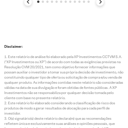
Disclaimer:
Este relatório de análise foi elaborado pela XP Investimentos CCTVM S.A.
(“XP Investimentos ou XP”) de acordo com todas as exigências previstas na
Resolução CVM 20/2021, tem como objetivo fornecer informações que
possam auxiliar o investidor a tomar sua própria decisão de investimento, não
constituindo qualquer tipo de oferta ou solicitação de compra e/ou venda de
qualquer produto. As informações contidas neste relatório são consideradas
válidas na data de sua divulgação e foram obtidas de fontes públicas. A XP
Investimentos não se responsabiliza por qualquer decisão tomada pelo
cliente com base no presente relatório.
Este relatório foi elaborado considerando a classificação de risco dos
produtos de modo a gerar resultados de alocação para cada perfil de
investidor.
O(s) signatário(s) deste relatório declara(m) que as recomendações
refletem única e exclusivamente suas análises e opiniões pessoais, que