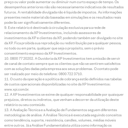
preço ou valor pode aumentar ou diminuir num curto espaço de tempo. Os
desempenhos anteriores não são necessariamente indicativos de resultados
futuros. A rentabilidade divulgada não é líquida de impostos. As informações
presentes neste material são baseadas em simulações e os resultados reais
poderão ser significativamente diferentes.
Este relatório é destinado à circulação exclusiva para a rede de
relacionamento da XP Investimentos, incluindo assessores de
investimentos da XP e clientes da XP, podendo também ser divulgado no site
da XP. Fica proibida sua reprodução ou redistribuição para qualquer pessoa,
no todo ou em parte, qualquer que seja o propósito, sem o prévio
consentimento expresso da XP Investimentos.
0800 77 20202. A Ouvidoria da XP Investimentos tem a missão de servir
de canal de contato sempre que os clientes que não se sentirem satisfeitos
com as soluções dadas pela empresa aos seus problemas. O contato pode
ser realizado por meio do telefone: 0800 722 3710.
O custo da operação e a política de cobrança estão definidos nas tabelas
de custos operacionais disponibilizadas no site da XP Investimentos:
www.xpi.com.br.
A XP Investimentos se exime de qualquer responsabilidade por quaisquer
prejuízos, diretos ou indiretos, que venham a decorrer da utilização deste
relatório ou seu conteúdo.
A Avaliação Técnica e a Avaliação de Fundamentos seguem diferentes
metodologias de análise. A Análise Técnica é executada seguindo conceitos
como tendência, suporte, resistência, candles, volumes, médias móveis
entre outros. Já a Análise Fundamentalista utiliza como informação os