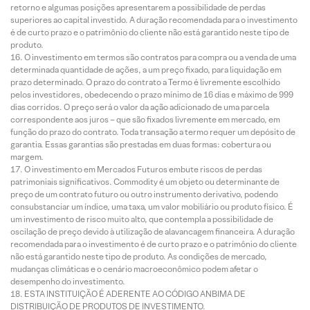
retorno e algumas posições apresentarem a possibilidade de perdas
superiores ao capital investido. A duração recomendada para o investimento
é de curto prazo e o patrimônio do cliente não está garantido neste tipo de
produto.
O investimento em termos são contratos para compra ou a venda de uma
determinada quantidade de ações, a um preço fixado, para liquidação em
prazo determinado. O prazo do contrato a Termo é livremente escolhido
pelos investidores, obedecendo o prazo mínimo de 16 dias e máximo de 999
dias corridos. O preço será o valor da ação adicionado de uma parcela
correspondente aos juros – que são fixados livremente em mercado, em
função do prazo do contrato. Toda transação a termo requer um depósito de
garantia. Essas garantias são prestadas em duas formas: cobertura ou
margem.
O investimento em Mercados Futuros embute riscos de perdas
patrimoniais significativos. Commodity é um objeto ou determinante de
preço de um contrato futuro ou outro instrumento derivativo, podendo
consubstanciar um índice, uma taxa, um valor mobiliário ou produto físico. É
um investimento de risco muito alto, que contempla a possibilidade de
oscilação de preço devido à utilização de alavancagem financeira. A duração
recomendada para o investimento é de curto prazo e o patrimônio do cliente
não está garantido neste tipo de produto. As condições de mercado,
mudanças climáticas e o cenário macroeconômico podem afetar o
desempenho do investimento.
ESTA INSTITUIÇÃO É ADERENTE AO CÓDIGO ANBIMA DE
DISTRIBUIÇÃO DE PRODUTOS DE INVESTIMENTO.