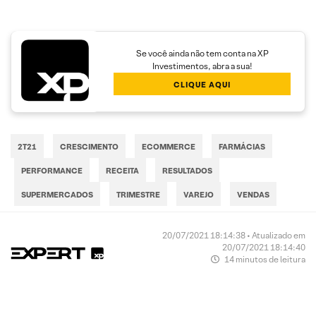
Se você ainda não tem conta na XP
Investimentos, abra a sua!
CLIQUE AQUI
2T21
CRESCIMENTO
ECOMMERCE
FARMÁCIAS
PERFORMANCE
RECEITA
RESULTADOS
SUPERMERCADOS
TRIMESTRE
VAREJO
VENDAS
20/07/2021 18:14:38 • Atualizado em
20/07/2021 18:14:40
14 minutos de leitura