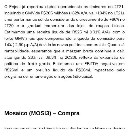
O Enjoei já reportou dados operacionais preliminares do 2T21,
incluindo o GMV de R$205 milhões (+82% A/A, vs. +104% no 1T21),
uma performance sólida considerando o crescimento de +86% no
2T20 e a gradual reabertura das lojas de roupas físicas.
Estimamos uma receita líquida de R$25 mi (+91% A/A), com o
forte GMV mais que compensando a queda da comissão para
14% (-2,90 p.p A/A) devido às novas políticas comerciais. Quanto à
rentabilidade, esperamos que a margem bruta continue a cair,
alcançando 28% (vs. 39,5% no 2Q20), reflexo da expansão da
política de frete grátis. Estimamos um EBITDA negativo em
R$26mi e um prejuízo líquido de R$26mi, impactado pelo
programa de remuneração em ações (não caixa).
Mosaico (MOSI3) – Compra
Esperamos um outro trimestre desafiador para a Mosaico, devido