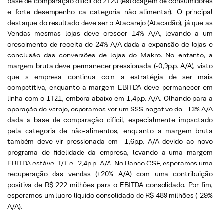
base de comparação difícil do 2T20 (estocagem de consumidores
e forte desempenho da categoria não alimentar). O principal
destaque do resultado deve ser o Atacarejo (Atacadão), já que as
Vendas mesmas lojas deve crescer 14% A/A, levando a um
crescimento de receita de 24% A/A dada a expansão de lojas e
conclusão das conversões de lojas do Makro. No entanto, a
margem bruta deve permanecer pressionada (-0,9p.p. A/A), visto
que a empresa continua com a estratégia de ser mais
competitiva, enquanto a margem EBITDA deve permanecer em
linha com o 1T21, embora abaixo em 1,4p.p. A/A. Olhando para a
operação de varejo, esperamos ver um SSS negativo de -13% A/A
dada a base de comparação difícil, especialmente impactado
pela categoria de não-alimentos, enquanto a margem bruta
também deve vir pressionada em -1,6p.p. A/A devido ao novo
programa de fidelidade da empresa, levando a uma margem
EBITDA estável T/T e -2,4p.p. A/A. No Banco CSF, esperamos uma
recuperação das vendas (+20% A/A) com uma contribuição
positiva de R$ 222 milhões para o EBITDA consolidado. Por fim,
esperamos um lucro líquido consolidado de R$ 489 milhões (-29%
A/A).