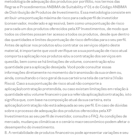
metodologia de adequação dos produtos por portfólio, nos termos das
Regras e Procedimentos ANBIMA de Suitability nº 01 e do Código ANBIMA
de Distribuição de Produtos de Investimento. Essa metodologia consiste em
atribuir uma pontuação máxima de risco para cada perfil de investidor
(conservador, moderado e agressivo), bem como uma pontuação de risco
para cada um dos produtos oferecidos pela XP Investimentos, de modo que
todos os clientes possam ter acesso a todos os produtos, desde que dentro
das quantidades e limites da pontuação de risco definidas para o seu perfil.
Antes de aplicar nos produtos e/ou contratar os serviços objeto deste
material, é importante que você verifique se a sua pontuação de risco atual
comporta a aplicação nos produtos e/ou a contratação dos serviços em
questão, bem como se há limitações de volume, concentração e/ou
quantidade para a aplicação desejada. Você pode consultar essas
informações diretamente no momento da transmissão da sua ordem ou,
ainda, consultando o risco geral da sua carteira na tela de carteira (Visão
Risco). Caso a sua pontuação de risco atual não comporte a
aplicação/contratação pretendida, ou caso existam limitações em relação à
quantidade e/ou volume financeiro para a referida aplicação/contratação, isto
significa que, com base na composição atual da sua carteira, esta
aplicação/contratação não está adequada ao seu perfil. Em caso de dúvidas
sobre o processo de adequação dos produtos oferecidos pela XP
Investimentos ao seu perfil de investidor, consulte o FAQ. As condições de
mercado, mudanças climáticas e o cenário macroeconômico podem afetar o
desempenho do investimento.
A rentabilidade de produtos financeiros pode apresentar variações e seu