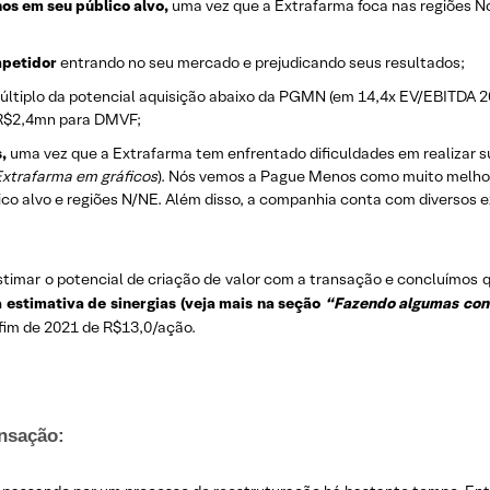
os em seu público alvo,
uma vez que a Extrafarma foca nas regiões N
mpetidor
entrando no seu mercado e prejudicando seus resultados;
últiplo da potencial aquisição abaixo da PGMN (em 14,4x EV/EBITDA 20
R$2,4mn para DMVF;
,
uma vez que a Extrafarma tem enfrentado dificuldades em realizar s
xtrafarma em gráficos
). Nós vemos a Pague Menos como muito melhor p
lico alvo e regiões N/NE. Além disso, a companhia conta com diversos e
stimar o potencial de criação de valor com a transação e concluímos
estimativa de sinergias (veja mais na seção
“Fazendo algumas con
fim de 2021 de R$13,0/ação.
ansação: