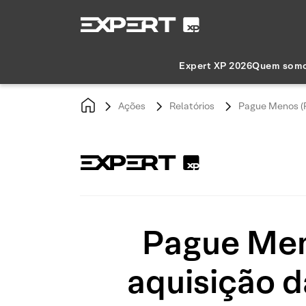
Expert XP 2026
Quem som
Ações
Relatórios
Pague Menos (P
Pague Men
aquisição d