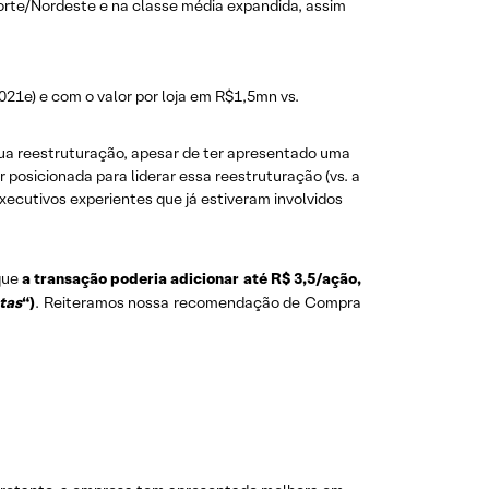
orte/Nordeste e na classe média expandida, assim
21e) e com o valor por loja em R$1,5mn vs.
ua reestruturação, apesar de ter apresentado uma
osicionada para liderar essa reestruturação (vs. a
xecutivos experientes que já estiveram involvidos
 que
a transação poderia adicionar até R$ 3,5/ação,
tas
“)
. Reiteramos nossa recomendação de Compra