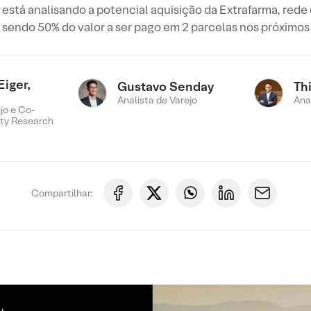
stá analisando a potencial aquisição da Extrafarma, rede 
 sendo 50% do valor a ser pago em 2 parcelas nos próximo
Eiger,
Gustavo Senday
Th
Analista de Varejo
Ana
jo e Co-
ty Research
Compartilhar: