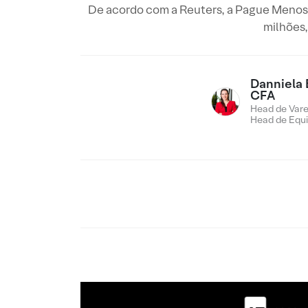
De acordo com a Reuters, a Pague Menos e
milhões,
Danniela 
CFA
Head de Vare
Head de Equi