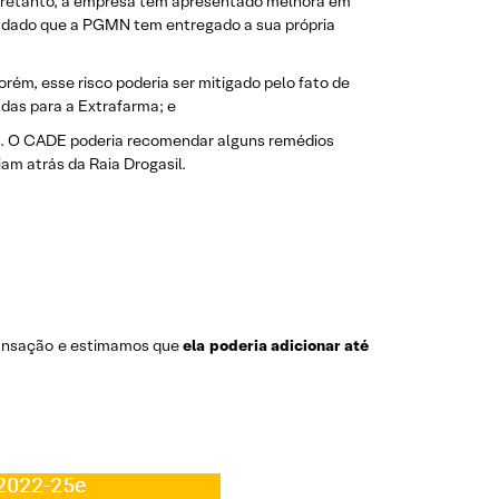
ntretanto, a empresa tem apresentado melhora em
, dado que a PGMN tem entregado a sua própria
ém, esse risco poderia ser mitigado pelo fato de
adas para a Extrafarma; e
s. O CADE poderia recomendar alguns remédios
am atrás da Raia Drogasil.
transação e estimamos que
ela poderia adicionar até