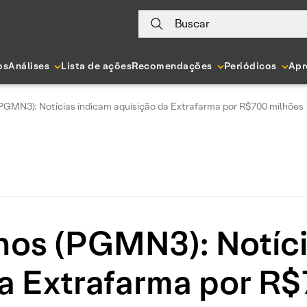
Buscar
os
Análises
Lista de ações
Recomendações
Periódicos
Apr
GMN3): Notícias indicam aquisição da Extrafarma por R$700 milhões
os (PGMN3): Notíci
a Extrafarma por R