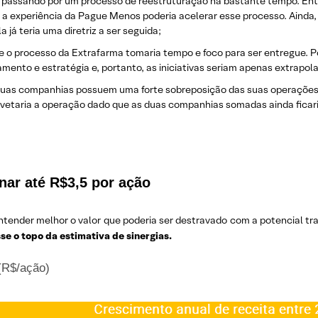
tá passando por um processo de reestruturação há bastante tempo. E
 a experiência da Pague Menos poderia acelerar esse processo. Ainda
já teria uma diretriz a ser seguida;
 o processo da Extrafarma tomaria tempo e foco para ser entregue. Por
ento e estratégia e, portanto, as iniciativas seriam apenas extrapol
duas companhias possuem uma forte sobreposição das suas operaçõe
 vetaria a operação dado que as duas companhias somadas ainda ficari
nar até R$3,5 por ação
entender melhor o valor que poderia ser destravado com a potencial 
e o topo da estimativa de sinergias
.
 (R$/ação)