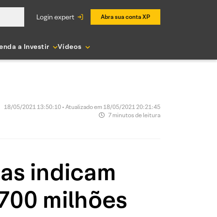
login expert
Abra sua conta XP
enda a Investir
Vídeos
18/05/2021 13:50:10 • Atualizado em 18/05/2021 20:21:45
7 minutos de leitura
as indicam
$700 milhões