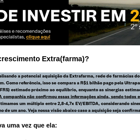
rescimento Extra(farma)
?
lisando a potencial aquisição da Extrafarma, rede de farmácias do
4m. Como referência, isso se compara a R$1 bilhão pago pela Ultrap
IFRS) estimado próximo ao equilíbrio, enquanto as sinergias estim
A companhia não confirmou essas informações ainda, sendo todos e
stimamos um múltiplo entre 2,8-4,7x EV/EBITDA, considerando siner
no de um ano. Veja nossa visão abaixo caso a aquisição seja confirm
va uma vez que ela: