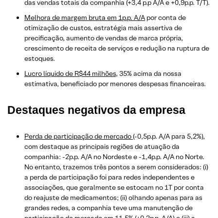
das vendas totais da companhia (+3,4 p.p A/A e +0,9p.p. T/T).
Melhora de margem bruta em 1p.p. A/A
por conta de
otimização de custos, estratégia mais assertiva de
precificação, aumento de vendas de marca própria,
crescimento de receita de serviços e redução na ruptura de
estoques.
Lucro líquido de R$44 milhões,
35% acima da nossa
estimativa, beneficiado por menores despesas financeiras.
Destaques negativos
da empresa
Perda de participação de mercado
(-0,5p.p. A/A para 5,2%),
com destaque as principais regiões de atuação da
companhia: -2p.p. A/A no Nordeste e -1,4p.p. A/A no Norte.
No entanto, trazemos três pontos a serem considerados: (i)
a perda de participação foi para redes independentes e
associações, que geralmente se estocam no 1T por conta
do reajuste de medicamentos; (ii) olhando apenas para as
grandes redes, a companhia teve uma manutenção de
participação de mercado em 11,5% (+0,2p.p. A/A) e (iii) a