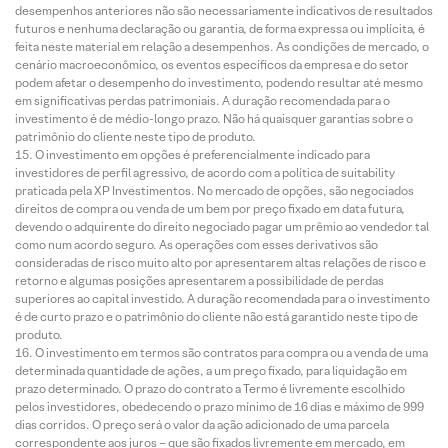
desempenhos anteriores não são necessariamente indicativos de resultados
futuros e nenhuma declaração ou garantia, de forma expressa ou implícita, é
feita neste material em relação a desempenhos. As condições de mercado, o
cenário macroeconômico, os eventos específicos da empresa e do setor
podem afetar o desempenho do investimento, podendo resultar até mesmo
em significativas perdas patrimoniais. A duração recomendada para o
investimento é de médio-longo prazo. Não há quaisquer garantias sobre o
patrimônio do cliente neste tipo de produto.
O investimento em opções é preferencialmente indicado para
investidores de perfil agressivo, de acordo com a política de suitability
praticada pela XP Investimentos. No mercado de opções, são negociados
direitos de compra ou venda de um bem por preço fixado em data futura,
devendo o adquirente do direito negociado pagar um prêmio ao vendedor tal
como num acordo seguro. As operações com esses derivativos são
consideradas de risco muito alto por apresentarem altas relações de risco e
retorno e algumas posições apresentarem a possibilidade de perdas
superiores ao capital investido. A duração recomendada para o investimento
é de curto prazo e o patrimônio do cliente não está garantido neste tipo de
produto.
O investimento em termos são contratos para compra ou a venda de uma
determinada quantidade de ações, a um preço fixado, para liquidação em
prazo determinado. O prazo do contrato a Termo é livremente escolhido
pelos investidores, obedecendo o prazo mínimo de 16 dias e máximo de 999
dias corridos. O preço será o valor da ação adicionado de uma parcela
correspondente aos juros – que são fixados livremente em mercado, em