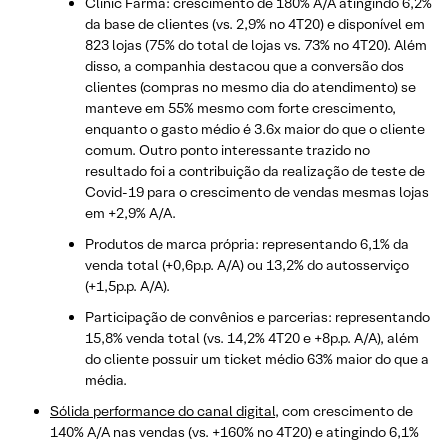
Clinic Farma: crescimento de 180% A/A atingindo 6,2%
da base de clientes (vs. 2,9% no 4T20) e disponível em
823 lojas (75% do total de lojas vs. 73% no 4T20). Além
disso, a companhia destacou que a conversão dos
clientes (compras no mesmo dia do atendimento) se
manteve em 55% mesmo com forte crescimento,
enquanto o gasto médio é 3.6x maior do que o cliente
comum. Outro ponto interessante trazido no
resultado foi a contribuição da realização de teste de
Covid-19 para o crescimento de vendas mesmas lojas
em +2,9% A/A.
Produtos de marca própria: representando 6,1% da
venda total (+0,6p.p. A/A) ou 13,2% do autosserviço
(+1,5p.p. A/A).
Participação de convênios e parcerias: representando
15,8% venda total (vs. 14,2% 4T20 e +8p.p. A/A), além
do cliente possuir um ticket médio 63% maior do que a
média.
Sólida performance do canal digital
, com crescimento de
140% A/A nas vendas (vs. +160% no 4T20) e atingindo 6,1%