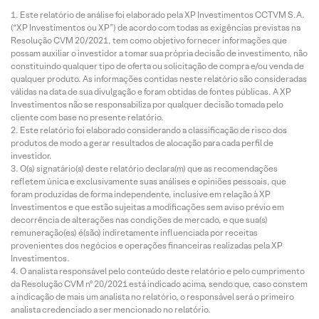
Este relatório de análise foi elaborado pela XP Investimentos CCTVM S.A.
(“XP Investimentos ou XP”) de acordo com todas as exigências previstas na
Resolução CVM 20/2021, tem como objetivo fornecer informações que
possam auxiliar o investidor a tomar sua própria decisão de investimento, não
constituindo qualquer tipo de oferta ou solicitação de compra e/ou venda de
qualquer produto. As informações contidas neste relatório são consideradas
válidas na data de sua divulgação e foram obtidas de fontes públicas. A XP
Investimentos não se responsabiliza por qualquer decisão tomada pelo
cliente com base no presente relatório.
Este relatório foi elaborado considerando a classificação de risco dos
produtos de modo a gerar resultados de alocação para cada perfil de
investidor.
O(s) signatário(s) deste relatório declara(m) que as recomendações
refletem única e exclusivamente suas análises e opiniões pessoais, que
foram produzidas de forma independente, inclusive em relação à XP
Investimentos e que estão sujeitas a modificações sem aviso prévio em
decorrência de alterações nas condições de mercado, e que sua(s)
remuneração(es) é(são) indiretamente influenciada por receitas
provenientes dos negócios e operações financeiras realizadas pela XP
Investimentos.
O analista responsável pelo conteúdo deste relatório e pelo cumprimento
da Resolução CVM nº 20/2021 está indicado acima, sendo que, caso constem
a indicação de mais um analista no relatório, o responsável será o primeiro
analista credenciado a ser mencionado no relatório.