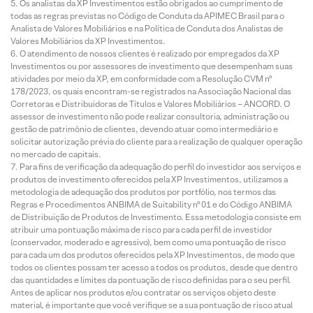
Os analistas da XP Investimentos estão obrigados ao cumprimento de
todas as regras previstas no Código de Conduta da APIMEC Brasil para o
Analista de Valores Mobiliários e na Política de Conduta dos Analistas de
Valores Mobiliários da XP Investimentos.
O atendimento de nossos clientes é realizado por empregados da XP
Investimentos ou por assessores de investimento que desempenham suas
atividades por meio da XP, em conformidade com a Resolução CVM nº
178/2023, os quais encontram-se registrados na Associação Nacional das
Corretoras e Distribuidoras de Títulos e Valores Mobiliários – ANCORD. O
assessor de investimento não pode realizar consultoria, administração ou
gestão de patrimônio de clientes, devendo atuar como intermediário e
solicitar autorização prévia do cliente para a realização de qualquer operação
no mercado de capitais.
Para fins de verificação da adequação do perfil do investidor aos serviços e
produtos de investimento oferecidos pela XP Investimentos, utilizamos a
metodologia de adequação dos produtos por portfólio, nos termos das
Regras e Procedimentos ANBIMA de Suitability nº 01 e do Código ANBIMA
de Distribuição de Produtos de Investimento. Essa metodologia consiste em
atribuir uma pontuação máxima de risco para cada perfil de investidor
(conservador, moderado e agressivo), bem como uma pontuação de risco
para cada um dos produtos oferecidos pela XP Investimentos, de modo que
todos os clientes possam ter acesso a todos os produtos, desde que dentro
das quantidades e limites da pontuação de risco definidas para o seu perfil.
Antes de aplicar nos produtos e/ou contratar os serviços objeto deste
material, é importante que você verifique se a sua pontuação de risco atual