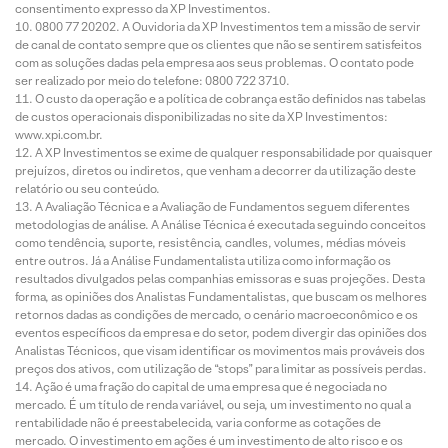
consentimento expresso da XP Investimentos.
0800 77 20202. A Ouvidoria da XP Investimentos tem a missão de servir
de canal de contato sempre que os clientes que não se sentirem satisfeitos
com as soluções dadas pela empresa aos seus problemas. O contato pode
ser realizado por meio do telefone: 0800 722 3710.
O custo da operação e a política de cobrança estão definidos nas tabelas
de custos operacionais disponibilizadas no site da XP Investimentos:
www.xpi.com.br.
A XP Investimentos se exime de qualquer responsabilidade por quaisquer
prejuízos, diretos ou indiretos, que venham a decorrer da utilização deste
relatório ou seu conteúdo.
A Avaliação Técnica e a Avaliação de Fundamentos seguem diferentes
metodologias de análise. A Análise Técnica é executada seguindo conceitos
como tendência, suporte, resistência, candles, volumes, médias móveis
entre outros. Já a Análise Fundamentalista utiliza como informação os
resultados divulgados pelas companhias emissoras e suas projeções. Desta
forma, as opiniões dos Analistas Fundamentalistas, que buscam os melhores
retornos dadas as condições de mercado, o cenário macroeconômico e os
eventos específicos da empresa e do setor, podem divergir das opiniões dos
Analistas Técnicos, que visam identificar os movimentos mais prováveis dos
preços dos ativos, com utilização de “stops” para limitar as possíveis perdas.
Ação é uma fração do capital de uma empresa que é negociada no
mercado. É um título de renda variável, ou seja, um investimento no qual a
rentabilidade não é preestabelecida, varia conforme as cotações de
mercado. O investimento em ações é um investimento de alto risco e os