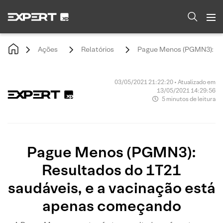
Ações
Relatórios
Pague Menos (PGMN3): Res
03/05/2021 21:22:20 • Atualizado em
13/05/2021 14:29:56
5 minutos de leitura
Pague Menos (PGMN3):
Resultados do 1T21
saudáveis, e a vacinação está
apenas começando