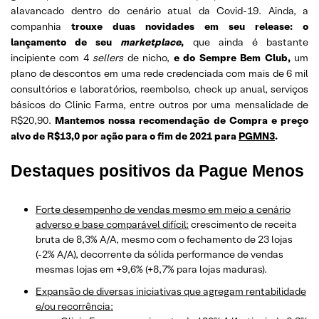
alavancado dentro do cenário atual da Covid-19. Ainda, a
companhia
trouxe duas novidades em seu release: o
lançamento de seu
marketplace
,
que ainda é bastante
incipiente com 4
sellers
de nicho,
e do Sempre Bem Club,
um
plano de descontos em uma rede credenciada com mais de 6 mil
consultórios e laboratórios, reembolso, check up anual, serviços
básicos do Clinic Farma, entre outros por uma mensalidade de
R$20,90.
Mantemos nossa recomendação de Compra e preço
alvo de R$13,0 por ação para o fim de 2021 para
PGMN3
.
Destaques positivos da Pague Menos
Forte desempenho de vendas mesmo em meio a cenário
adverso e base comparável difícil:
crescimento de receita
bruta de 8,3% A/A, mesmo com o fechamento de 23 lojas
(-2% A/A), decorrente da sólida performance de vendas
mesmas lojas em +9,6% (+8,7% para lojas maduras).
Expansão de diversas iniciativas que agregam rentabilidade
e/ou recorrência: