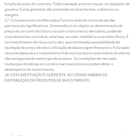
função do prazo do contrato. Toda transação a termo requer um depósito de
garantia. Essas garantias são prestadas em duas formas: cobertura ou
margem.
O investimento em Mercados Futuros embute riscos de perdas
patrimoniais significativos. Commodity é um objeto ou determinante de
preço de um contrato futuro ou outro instrumento derivativo, podendo
consubstanciar um índice, uma taxa, um valor mobiliário ou produto físico. É
um investimento de risco muito alto, que contempla a possibilidade de
oscilação de preço devido à utilização de alavancagem financeira. A duração
recomendada para o investimento é de curto prazo e o patrimônio do cliente
não está garantido neste tipo de produto. As condições de mercado,
mudanças climáticas e o cenário macroeconômico podem afetar o
desempenho do investimento.
ESTA INSTITUIÇÃO É ADERENTE AO CÓDIGO ANBIMA DE
DISTRIBUIÇÃO DE PRODUTOS DE INVESTIMENTO.