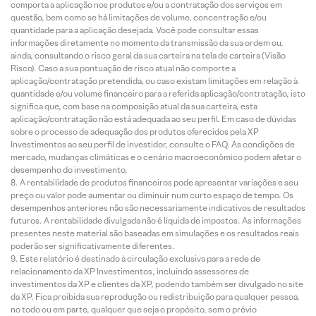
comporta a aplicação nos produtos e/ou a contratação dos serviços em
questão, bem como se há limitações de volume, concentração e/ou
quantidade para a aplicação desejada. Você pode consultar essas
informações diretamente no momento da transmissão da sua ordem ou,
ainda, consultando o risco geral da sua carteira na tela de carteira (Visão
Risco). Caso a sua pontuação de risco atual não comporte a
aplicação/contratação pretendida, ou caso existam limitações em relação à
quantidade e/ou volume financeiro para a referida aplicação/contratação, isto
significa que, com base na composição atual da sua carteira, esta
aplicação/contratação não está adequada ao seu perfil. Em caso de dúvidas
sobre o processo de adequação dos produtos oferecidos pela XP
Investimentos ao seu perfil de investidor, consulte o FAQ. As condições de
mercado, mudanças climáticas e o cenário macroeconômico podem afetar o
desempenho do investimento.
A rentabilidade de produtos financeiros pode apresentar variações e seu
preço ou valor pode aumentar ou diminuir num curto espaço de tempo. Os
desempenhos anteriores não são necessariamente indicativos de resultados
futuros. A rentabilidade divulgada não é líquida de impostos. As informações
presentes neste material são baseadas em simulações e os resultados reais
poderão ser significativamente diferentes.
Este relatório é destinado à circulação exclusiva para a rede de
relacionamento da XP Investimentos, incluindo assessores de
investimentos da XP e clientes da XP, podendo também ser divulgado no site
da XP. Fica proibida sua reprodução ou redistribuição para qualquer pessoa,
no todo ou em parte, qualquer que seja o propósito, sem o prévio