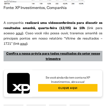
Fonte: XP Investimentos, Companhia
A companhia
realizará uma videoconferência para discutir os
resultados amanhã, quarta-feira (12/05) às 10h
(link para
acesso
aqui
). Caso você não possa ouvir, traremos amanhã os
principais pontos em nosso relatório “Vitrine de resultados –
1T21” (link
aqui
).
Confira a nossa prévia para todos resultados do setor nesse
trimestre
Se você ainda não tem conta na XP
Investimentos, abra a sua!
CLIQUE AQUI