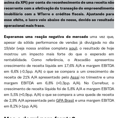
acima da XPi) por conta do reconhecimento de uma receita não
recorrente com a efetivação da transação do empreendimento
imobiliário com a WTorre e créditos fiscais. Ajustando para
esse efeito, o lucro veio abaixo do nosso, devido ao resultado
operacional mais fraco.
Esperamos uma reação negativa do mercado
uma vez que,
apesar da sólida performance de vendas já divulgada no dia
19/abr (veja nossa análise completa
aqui
), o resultado de hoje
mostrou um impacto mais forte do que o esperado em
rentabilidade. Como referência, o Atacadão apresentou
crescimento de receita líquida em 17,6% A/A e margem EBITDA
em 6,6% (-0,5p.p. A/A) o que se compara a um crescimento de
receita de 21% A/A apresentado pelo
Assaí
no trimestre e uma
margem EBITDA em 6,8% (+0,3p.p. A/A). No Carrefour, o
crescimento de receita líquida foi de 5,8% A/A e margem EBITDA
em 5,5% (+0,9p.p. A/A) o que se compara a uma queda de receita
de 2,9% A/A apresentada pelo
GPA Brasil
e uma margem EBITDA
em 8,2% (+1p.p. A/A).