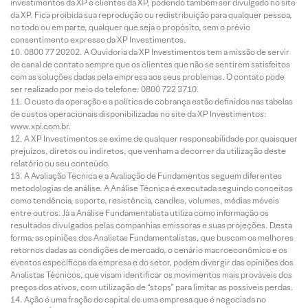
investimentos da XP e clientes da XP, podendo também ser divulgado no site
da XP. Fica proibida sua reprodução ou redistribuição para qualquer pessoa,
no todo ou em parte, qualquer que seja o propósito, sem o prévio
consentimento expresso da XP Investimentos.
0800 77 20202. A Ouvidoria da XP Investimentos tem a missão de servir
de canal de contato sempre que os clientes que não se sentirem satisfeitos
com as soluções dadas pela empresa aos seus problemas. O contato pode
ser realizado por meio do telefone: 0800 722 3710.
O custo da operação e a política de cobrança estão definidos nas tabelas
de custos operacionais disponibilizadas no site da XP Investimentos:
www.xpi.com.br.
A XP Investimentos se exime de qualquer responsabilidade por quaisquer
prejuízos, diretos ou indiretos, que venham a decorrer da utilização deste
relatório ou seu conteúdo.
A Avaliação Técnica e a Avaliação de Fundamentos seguem diferentes
metodologias de análise. A Análise Técnica é executada seguindo conceitos
como tendência, suporte, resistência, candles, volumes, médias móveis
entre outros. Já a Análise Fundamentalista utiliza como informação os
resultados divulgados pelas companhias emissoras e suas projeções. Desta
forma, as opiniões dos Analistas Fundamentalistas, que buscam os melhores
retornos dadas as condições de mercado, o cenário macroeconômico e os
eventos específicos da empresa e do setor, podem divergir das opiniões dos
Analistas Técnicos, que visam identificar os movimentos mais prováveis dos
preços dos ativos, com utilização de “stops” para limitar as possíveis perdas.
Ação é uma fração do capital de uma empresa que é negociada no