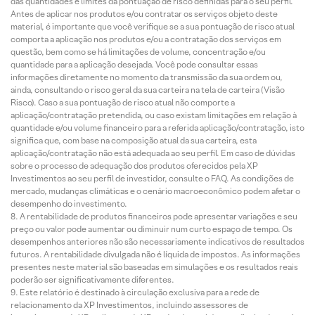
das quantidades e limites da pontuação de risco definidas para o seu perfil.
Antes de aplicar nos produtos e/ou contratar os serviços objeto deste
material, é importante que você verifique se a sua pontuação de risco atual
comporta a aplicação nos produtos e/ou a contratação dos serviços em
questão, bem como se há limitações de volume, concentração e/ou
quantidade para a aplicação desejada. Você pode consultar essas
informações diretamente no momento da transmissão da sua ordem ou,
ainda, consultando o risco geral da sua carteira na tela de carteira (Visão
Risco). Caso a sua pontuação de risco atual não comporte a
aplicação/contratação pretendida, ou caso existam limitações em relação à
quantidade e/ou volume financeiro para a referida aplicação/contratação, isto
significa que, com base na composição atual da sua carteira, esta
aplicação/contratação não está adequada ao seu perfil. Em caso de dúvidas
sobre o processo de adequação dos produtos oferecidos pela XP
Investimentos ao seu perfil de investidor, consulte o FAQ. As condições de
mercado, mudanças climáticas e o cenário macroeconômico podem afetar o
desempenho do investimento.
A rentabilidade de produtos financeiros pode apresentar variações e seu
preço ou valor pode aumentar ou diminuir num curto espaço de tempo. Os
desempenhos anteriores não são necessariamente indicativos de resultados
futuros. A rentabilidade divulgada não é líquida de impostos. As informações
presentes neste material são baseadas em simulações e os resultados reais
poderão ser significativamente diferentes.
Este relatório é destinado à circulação exclusiva para a rede de
relacionamento da XP Investimentos, incluindo assessores de