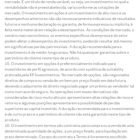
mercado. É um título de renda variável, ou seja, um investimento no qual a
rentabilidade não é preestabelecida, varia conforme as cotações de
mercado. O investimento em ações é um investimento de alto risco e os
desempenhos anteriores não são necessariamente indicativos de resultados
futuros e nenhuma declaração ou garantia, de forma expressa ou implícita, é
feita neste material em relação a desempenhos. As condições de mercado, o
cenário macroeconômico, os eventos específicos da empresa e do setor
podem afetar o desempenho do investimento, podendo resultar até mesmo
em significativas perdas patrimoniais. A duração recomendada para o
investimento é de médio-longo prazo. Não há quaisquer garantias sobre o
patrimônio do cliente neste tipo de produto.
O investimento em opções é preferencialmente indicado para
investidores de perfil agressivo, de acordo com a política de suitability
praticada pela XP Investimentos. No mercado de opções, são negociados
direitos de compra ou venda de um bem por preço fixado em data futura,
devendo o adquirente do direito negociado pagar um prêmio ao vendedor tal
como num acordo seguro. As operações com esses derivativos são
consideradas de risco muito alto por apresentarem altas relações de risco e
retorno e algumas posições apresentarem a possibilidade de perdas
superiores ao capital investido. A duração recomendada para o investimento
é de curto prazo e o patrimônio do cliente não está garantido neste tipo de
produto.
O investimento em termos são contratos para compra ou a venda de uma
determinada quantidade de ações, a um preço fixado, para liquidação em
prazo determinado. O prazo do contrato a Termo é livremente escolhido