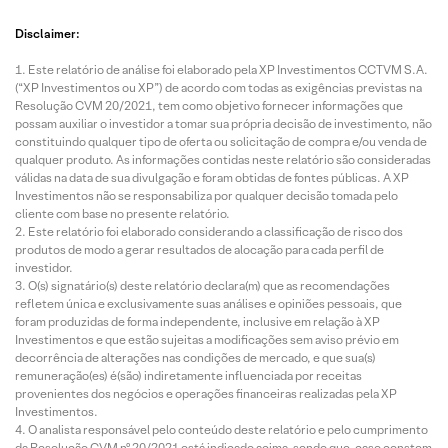
Disclaimer:
Este relatório de análise foi elaborado pela XP Investimentos CCTVM S.A.
(“XP Investimentos ou XP”) de acordo com todas as exigências previstas na
Resolução CVM 20/2021, tem como objetivo fornecer informações que
possam auxiliar o investidor a tomar sua própria decisão de investimento, não
constituindo qualquer tipo de oferta ou solicitação de compra e/ou venda de
qualquer produto. As informações contidas neste relatório são consideradas
válidas na data de sua divulgação e foram obtidas de fontes públicas. A XP
Investimentos não se responsabiliza por qualquer decisão tomada pelo
cliente com base no presente relatório.
Este relatório foi elaborado considerando a classificação de risco dos
produtos de modo a gerar resultados de alocação para cada perfil de
investidor.
O(s) signatário(s) deste relatório declara(m) que as recomendações
refletem única e exclusivamente suas análises e opiniões pessoais, que
foram produzidas de forma independente, inclusive em relação à XP
Investimentos e que estão sujeitas a modificações sem aviso prévio em
decorrência de alterações nas condições de mercado, e que sua(s)
remuneração(es) é(são) indiretamente influenciada por receitas
provenientes dos negócios e operações financeiras realizadas pela XP
Investimentos.
O analista responsável pelo conteúdo deste relatório e pelo cumprimento
da Resolução CVM nº 20/2021 está indicado acima, sendo que, caso constem