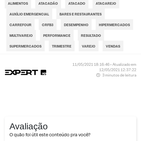
ALIMENTOS
ATACADÃO
ATACADO
ATACAREJO
AUXÍLIO EMERGENCIAL
BARES E RESTAURANTES
CARREFOUR
CRFB3
DESEMPENHO
HIPERMERCADOS
MULTIVAREJO
PERFORMANCE
RESULTADO
SUPERMERCADOS
TRIMESTRE
VAREJO
VENDAS
11/05/2021 18:16:46 • Atualizado em
12/05/2021 12:37:22
3 minutos de leitura
Avaliação
O quão foi útil este conteúdo pra você?