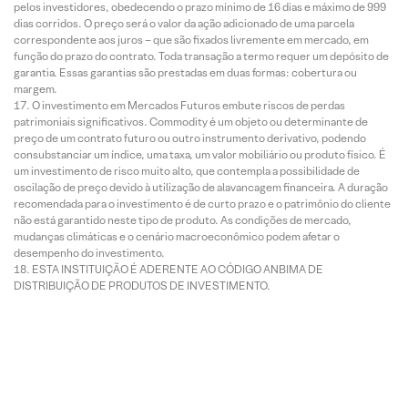
pelos investidores, obedecendo o prazo mínimo de 16 dias e máximo de 999
dias corridos. O preço será o valor da ação adicionado de uma parcela
correspondente aos juros – que são fixados livremente em mercado, em
função do prazo do contrato. Toda transação a termo requer um depósito de
garantia. Essas garantias são prestadas em duas formas: cobertura ou
margem.
O investimento em Mercados Futuros embute riscos de perdas
patrimoniais significativos. Commodity é um objeto ou determinante de
preço de um contrato futuro ou outro instrumento derivativo, podendo
consubstanciar um índice, uma taxa, um valor mobiliário ou produto físico. É
um investimento de risco muito alto, que contempla a possibilidade de
oscilação de preço devido à utilização de alavancagem financeira. A duração
recomendada para o investimento é de curto prazo e o patrimônio do cliente
não está garantido neste tipo de produto. As condições de mercado,
mudanças climáticas e o cenário macroeconômico podem afetar o
desempenho do investimento.
ESTA INSTITUIÇÃO É ADERENTE AO CÓDIGO ANBIMA DE
DISTRIBUIÇÃO DE PRODUTOS DE INVESTIMENTO.