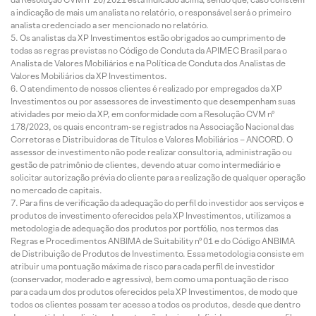
a indicação de mais um analista no relatório, o responsável será o primeiro
analista credenciado a ser mencionado no relatório.
Os analistas da XP Investimentos estão obrigados ao cumprimento de
todas as regras previstas no Código de Conduta da APIMEC Brasil para o
Analista de Valores Mobiliários e na Política de Conduta dos Analistas de
Valores Mobiliários da XP Investimentos.
O atendimento de nossos clientes é realizado por empregados da XP
Investimentos ou por assessores de investimento que desempenham suas
atividades por meio da XP, em conformidade com a Resolução CVM nº
178/2023, os quais encontram-se registrados na Associação Nacional das
Corretoras e Distribuidoras de Títulos e Valores Mobiliários – ANCORD. O
assessor de investimento não pode realizar consultoria, administração ou
gestão de patrimônio de clientes, devendo atuar como intermediário e
solicitar autorização prévia do cliente para a realização de qualquer operação
no mercado de capitais.
Para fins de verificação da adequação do perfil do investidor aos serviços e
produtos de investimento oferecidos pela XP Investimentos, utilizamos a
metodologia de adequação dos produtos por portfólio, nos termos das
Regras e Procedimentos ANBIMA de Suitability nº 01 e do Código ANBIMA
de Distribuição de Produtos de Investimento. Essa metodologia consiste em
atribuir uma pontuação máxima de risco para cada perfil de investidor
(conservador, moderado e agressivo), bem como uma pontuação de risco
para cada um dos produtos oferecidos pela XP Investimentos, de modo que
todos os clientes possam ter acesso a todos os produtos, desde que dentro