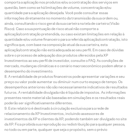
comporta a aplicação nos produtos e/ou a contratação dos serviços em
questão, bem como se há limitações de volume, concentração e/ou
quantidade para a aplicação desejada. Você pode consultar essas
informações diretamente no momento da transmissão da sua ordem ou,
ainda, consultando o risco geral da sua carteira na tela de carteira (Visão
Risco). Caso a sua pontuação de risco atual não comporte a
aplicação/contratação pretendida, ou caso existam limitações em relação à
quantidade e/ou volume financeiro para a referida aplicação/contratação, isto
significa que, com base na composição atual da sua carteira, esta
aplicação/contratação não está adequada ao seu perfil. Em caso de dúvidas
sobre o processo de adequação dos produtos oferecidos pela XP
Investimentos ao seu perfil de investidor, consulte o FAQ. As condições de
mercado, mudanças climáticas e o cenário macroeconômico podem afetar o
desempenho do investimento.
A rentabilidade de produtos financeiros pode apresentar variações e seu
preço ou valor pode aumentar ou diminuir num curto espaço de tempo. Os
desempenhos anteriores não são necessariamente indicativos de resultados
futuros. A rentabilidade divulgada não é líquida de impostos. As informações
presentes neste material são baseadas em simulações e os resultados reais
poderão ser significativamente diferentes.
Este relatório é destinado à circulação exclusiva para a rede de
relacionamento da XP Investimentos, incluindo assessores de
investimentos da XP e clientes da XP, podendo também ser divulgado no site
da XP. Fica proibida sua reprodução ou redistribuição para qualquer pessoa,
no todo ou em parte, qualquer que seja o propósito, sem o prévio