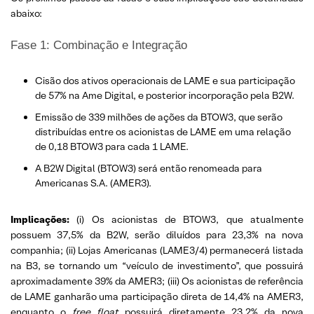
abaixo:
Fase 1: Combinação e Integração
Cisão dos ativos operacionais de LAME e sua participação
de 57% na Ame Digital, e posterior incorporação pela B2W.
Emissão de 339 milhões de ações da BTOW3, que serão
distribuídas entre os acionistas de LAME em uma relação
de 0,18 BTOW3 para cada 1 LAME.
A B2W Digital (BTOW3) será então renomeada para
Americanas S.A. (AMER3).
Implicações:
(i) Os acionistas de BTOW3, que atualmente
possuem 37,5% da B2W, serão diluídos para 23,3% na nova
companhia; (ii) Lojas Americanas (LAME3/4) permanecerá listada
na B3, se tornando um “veículo de investimento”, que possuirá
aproximadamente 39% da AMER3; (iii) Os acionistas de referência
de LAME ganharão uma participação direta de 14,4% na AMER3,
enquanto o
free float
possuirá diretamente 23,2% da nova