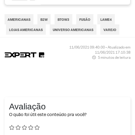
AMERICANAS
B2W
BTOW3
FUSÃO
LAME4
LOJAS AMERICANAS
UNIVERSO AMERICANAS
VAREJO
11/06/2021 09:40:00 • Atualizado em
11/06/2021 17:10:38
5 minutos de leitura
Avaliação
O quão foi útil este conteúdo pra você?