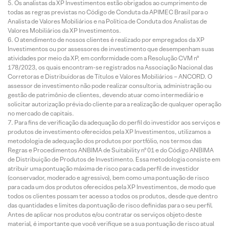
Os analistas da XP Investimentos estão obrigados ao cumprimento de
todas as regras previstas no Código de Conduta da APIMEC Brasil para o
Analista de Valores Mobiliários e na Política de Conduta dos Analistas de
Valores Mobiliários da XP Investimentos.
O atendimento de nossos clientes é realizado por empregados da XP
Investimentos ou por assessores de investimento que desempenham suas
atividades por meio da XP, em conformidade com a Resolução CVM nº
178/2023, os quais encontram-se registrados na Associação Nacional das
Corretoras e Distribuidoras de Títulos e Valores Mobiliários – ANCORD. O
assessor de investimento não pode realizar consultoria, administração ou
gestão de patrimônio de clientes, devendo atuar como intermediário e
solicitar autorização prévia do cliente para a realização de qualquer operação
no mercado de capitais.
Para fins de verificação da adequação do perfil do investidor aos serviços e
produtos de investimento oferecidos pela XP Investimentos, utilizamos a
metodologia de adequação dos produtos por portfólio, nos termos das
Regras e Procedimentos ANBIMA de Suitability nº 01 e do Código ANBIMA
de Distribuição de Produtos de Investimento. Essa metodologia consiste em
atribuir uma pontuação máxima de risco para cada perfil de investidor
(conservador, moderado e agressivo), bem como uma pontuação de risco
para cada um dos produtos oferecidos pela XP Investimentos, de modo que
todos os clientes possam ter acesso a todos os produtos, desde que dentro
das quantidades e limites da pontuação de risco definidas para o seu perfil.
Antes de aplicar nos produtos e/ou contratar os serviços objeto deste
material, é importante que você verifique se a sua pontuação de risco atual