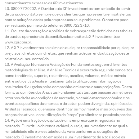
consentimento expresso da XP Investimentos.
0800 77 20202. A Ouvidoria da XP Investimentos tem a missão de servir
de canal de contato sempre que os clientes que não se sentirem satisfeitos
com as soluções dadas pela empresa aos seus problemas. O contato pode
ser realizado por meio do telefone: 0800 722 3710.
O custo da operação e a política de cobrança estão definidos nas tabelas
de custos operacionais disponibilizadas no site da XP Investimentos:
www.xpi.com.br.
A XP Investimentos se exime de qualquer responsabilidade por quaisquer
prejuízos, diretos ou indiretos, que venham a decorrer da utilização deste
relatório ou seu conteúdo.
A Avaliação Técnica e a Avaliação de Fundamentos seguem diferentes
metodologias de análise. A Análise Técnica é executada seguindo conceitos
como tendência, suporte, resistência, candles, volumes, médias móveis
entre outros. Já a Análise Fundamentalista utiliza como informação os
resultados divulgados pelas companhias emissoras e suas projeções. Desta
forma, as opiniões dos Analistas Fundamentalistas, que buscam os melhores
retornos dadas as condições de mercado, o cenário macroeconômico e os
eventos específicos da empresa e do setor, podem divergir das opiniões dos
Analistas Técnicos, que visam identificar os movimentos mais prováveis dos
preços dos ativos, com utilização de “stops” para limitar as possíveis perdas.
Ação é uma fração do capital de uma empresa que é negociada no
mercado. É um título de renda variável, ou seja, um investimento no qual a
rentabilidade não é preestabelecida, varia conforme as cotações de
mercado. O investimento em ações é um investimento de alto risco e os