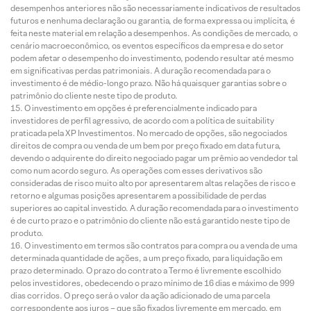
desempenhos anteriores não são necessariamente indicativos de resultados
futuros e nenhuma declaração ou garantia, de forma expressa ou implícita, é
feita neste material em relação a desempenhos. As condições de mercado, o
cenário macroeconômico, os eventos específicos da empresa e do setor
podem afetar o desempenho do investimento, podendo resultar até mesmo
em significativas perdas patrimoniais. A duração recomendada para o
investimento é de médio-longo prazo. Não há quaisquer garantias sobre o
patrimônio do cliente neste tipo de produto.
O investimento em opções é preferencialmente indicado para
investidores de perfil agressivo, de acordo com a política de suitability
praticada pela XP Investimentos. No mercado de opções, são negociados
direitos de compra ou venda de um bem por preço fixado em data futura,
devendo o adquirente do direito negociado pagar um prêmio ao vendedor tal
como num acordo seguro. As operações com esses derivativos são
consideradas de risco muito alto por apresentarem altas relações de risco e
retorno e algumas posições apresentarem a possibilidade de perdas
superiores ao capital investido. A duração recomendada para o investimento
é de curto prazo e o patrimônio do cliente não está garantido neste tipo de
produto.
O investimento em termos são contratos para compra ou a venda de uma
determinada quantidade de ações, a um preço fixado, para liquidação em
prazo determinado. O prazo do contrato a Termo é livremente escolhido
pelos investidores, obedecendo o prazo mínimo de 16 dias e máximo de 999
dias corridos. O preço será o valor da ação adicionado de uma parcela
correspondente aos juros – que são fixados livremente em mercado, em