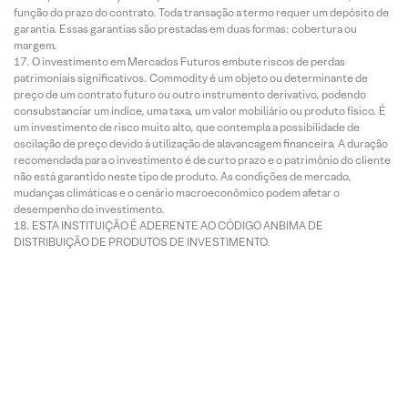
função do prazo do contrato. Toda transação a termo requer um depósito de
garantia. Essas garantias são prestadas em duas formas: cobertura ou
margem.
O investimento em Mercados Futuros embute riscos de perdas
patrimoniais significativos. Commodity é um objeto ou determinante de
preço de um contrato futuro ou outro instrumento derivativo, podendo
consubstanciar um índice, uma taxa, um valor mobiliário ou produto físico. É
um investimento de risco muito alto, que contempla a possibilidade de
oscilação de preço devido à utilização de alavancagem financeira. A duração
recomendada para o investimento é de curto prazo e o patrimônio do cliente
não está garantido neste tipo de produto. As condições de mercado,
mudanças climáticas e o cenário macroeconômico podem afetar o
desempenho do investimento.
ESTA INSTITUIÇÃO É ADERENTE AO CÓDIGO ANBIMA DE
DISTRIBUIÇÃO DE PRODUTOS DE INVESTIMENTO.