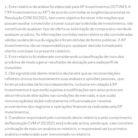
Este relatório de análise foi elaborado pela XP Investimentos CCTVM S.A.
(“XP Investimentos ou XP”) de acordo com todas as exigências previstas na
Resolução CVM 20/2021, tem como objetivo fornecer informações que
possam auxiliar o investidor a tomar sua própria decisão de investimento, não
constituindo qualquer tipo de oferta ou solicitação de compra e/ou venda de
qualquer produto. As informações contidas neste relatório são consideradas
válidas na data de sua divulgação e foram obtidas de fontes públicas. A XP
Investimentos não se responsabiliza por qualquer decisão tomada pelo
cliente com base no presente relatório.
Este relatório foi elaborado considerando a classificação de risco dos
produtos de modo a gerar resultados de alocação para cada perfil de
investidor.
O(s) signatário(s) deste relatório declara(m) que as recomendações
refletem única e exclusivamente suas análises e opiniões pessoais, que
foram produzidas de forma independente, inclusive em relação à XP
Investimentos e que estão sujeitas a modificações sem aviso prévio em
decorrência de alterações nas condições de mercado, e que sua(s)
remuneração(es) é(são) indiretamente influenciada por receitas
provenientes dos negócios e operações financeiras realizadas pela XP
Investimentos.
O analista responsável pelo conteúdo deste relatório e pelo cumprimento
da Resolução CVM nº 20/2021 está indicado acima, sendo que, caso constem
a indicação de mais um analista no relatório, o responsável será o primeiro
analista credenciado a ser mencionado no relatório.