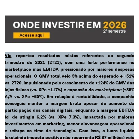
Via
reportou resultados mistos referentes ao segundo
trimestre de 2021 (2T21), com uma forte performance no
marketplace mas EBITDA pressionado por maiores despesas
operacionais. O GMV total veio 5% acima do esperado e +51%
vs. 2T20, impulsionado pelo crescimento de +124% do GMV das
lojas físicas (vs. XPe +117%) e expansão do
marketplace
(+85%
A/A vs. XPe +65%). Em relação à rentabilidade, a companhia
conseguiu manter a margem bruta apesar do aumento da
participação dos canais digitais, enquanto a margem EBITDA
foi de
atingiu
6,2% (vs. XPe 7,3%)
,
impactada por maiores
investimentos em marketing, menor alavancagem operacional
e reforço no time de tecnologia. Com isso, o lucro líquido
(excluindo impacto positivo não recorrente R$ 87 milhões) veio