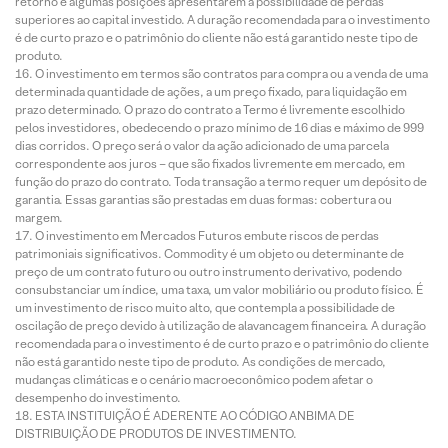
retorno e algumas posições apresentarem a possibilidade de perdas
superiores ao capital investido. A duração recomendada para o investimento
é de curto prazo e o patrimônio do cliente não está garantido neste tipo de
produto.
O investimento em termos são contratos para compra ou a venda de uma
determinada quantidade de ações, a um preço fixado, para liquidação em
prazo determinado. O prazo do contrato a Termo é livremente escolhido
pelos investidores, obedecendo o prazo mínimo de 16 dias e máximo de 999
dias corridos. O preço será o valor da ação adicionado de uma parcela
correspondente aos juros – que são fixados livremente em mercado, em
função do prazo do contrato. Toda transação a termo requer um depósito de
garantia. Essas garantias são prestadas em duas formas: cobertura ou
margem.
O investimento em Mercados Futuros embute riscos de perdas
patrimoniais significativos. Commodity é um objeto ou determinante de
preço de um contrato futuro ou outro instrumento derivativo, podendo
consubstanciar um índice, uma taxa, um valor mobiliário ou produto físico. É
um investimento de risco muito alto, que contempla a possibilidade de
oscilação de preço devido à utilização de alavancagem financeira. A duração
recomendada para o investimento é de curto prazo e o patrimônio do cliente
não está garantido neste tipo de produto. As condições de mercado,
mudanças climáticas e o cenário macroeconômico podem afetar o
desempenho do investimento.
ESTA INSTITUIÇÃO É ADERENTE AO CÓDIGO ANBIMA DE
DISTRIBUIÇÃO DE PRODUTOS DE INVESTIMENTO.