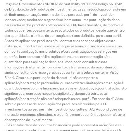
Regras e Procedimentos ANBIMA de Suitability nº 01 e do Código ANBIMA
de Distribuição de Produtos de Investimento. Essa metodologia consiste em
atribuir uma pontuação máxima de risco para cada perfil de investidor
(conservador, moderado e agressivo), bem como uma pontuação de risco
para cada um dos produtos oferecidos pela XP Investimentos, de modo que
todos os clientes possam ter acesso a todos os produtos, desde que dentro
das quantidades e limites da pontuação de risco definidas para o seu perfil.
Antes de aplicar nos produtos e/ou contratar os serviços objeto deste
material, é importante que você verifique se a sua pontuação de risco atual
comporta a aplicação nos produtos e/ou a contratação dos serviços em
questão, bem como se há limitações de volume, concentração e/ou
quantidade para a aplicação desejada. Você pode consultar essas
informações diretamente no momento da transmissão da sua ordem ou,
ainda, consultando o risco geral da sua carteira na tela de carteira (Visão
Risco). Caso a sua pontuação de risco atual não comporte a
aplicação/contratação pretendida, ou caso existam limitações em relação à
quantidade e/ou volume financeiro para a referida aplicação/contratação, isto
significa que, com base na composição atual da sua carteira, esta
aplicação/contratação não está adequada ao seu perfil. Em caso de dúvidas
sobre o processo de adequação dos produtos oferecidos pela XP
Investimentos ao seu perfil de investidor, consulte o FAQ. As condições de
mercado, mudanças climáticas e o cenário macroeconômico podem afetar o
desempenho do investimento.
A rentabilidade de produtos financeiros pode apresentar variações e seu
preço ou valor pode aumentar ou diminuir num curto espaço de tempo. Os