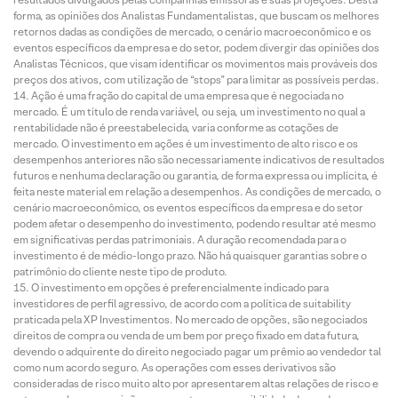
forma, as opiniões dos Analistas Fundamentalistas, que buscam os melhores
retornos dadas as condições de mercado, o cenário macroeconômico e os
eventos específicos da empresa e do setor, podem divergir das opiniões dos
Analistas Técnicos, que visam identificar os movimentos mais prováveis dos
preços dos ativos, com utilização de “stops” para limitar as possíveis perdas.
Ação é uma fração do capital de uma empresa que é negociada no
mercado. É um título de renda variável, ou seja, um investimento no qual a
rentabilidade não é preestabelecida, varia conforme as cotações de
mercado. O investimento em ações é um investimento de alto risco e os
desempenhos anteriores não são necessariamente indicativos de resultados
futuros e nenhuma declaração ou garantia, de forma expressa ou implícita, é
feita neste material em relação a desempenhos. As condições de mercado, o
cenário macroeconômico, os eventos específicos da empresa e do setor
podem afetar o desempenho do investimento, podendo resultar até mesmo
em significativas perdas patrimoniais. A duração recomendada para o
investimento é de médio-longo prazo. Não há quaisquer garantias sobre o
patrimônio do cliente neste tipo de produto.
O investimento em opções é preferencialmente indicado para
investidores de perfil agressivo, de acordo com a política de suitability
praticada pela XP Investimentos. No mercado de opções, são negociados
direitos de compra ou venda de um bem por preço fixado em data futura,
devendo o adquirente do direito negociado pagar um prêmio ao vendedor tal
como num acordo seguro. As operações com esses derivativos são
consideradas de risco muito alto por apresentarem altas relações de risco e