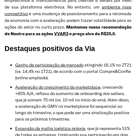
empréstimos e financiamentos para clientes e sellers por meio
de sua plataforma eletrônica. No entanto, um
ambiente mais
competitivo
e uma mudança de posicionamento para a retomada
da economia com a aceleração podem trazer volatilidade para as
ações do setor no curto prazo.
Mantemos nossa recomendação
de Neutro para as ações
VVAR3
e preço alvo de R$20,0.
Destaques positivos
da Via
Ganho de participação de mercado
atingindo 16,1% no 2T21
(vs. 14,4% no 1T21), de acordo com o portal Compre&Confie
(online ampliado).
Aceleração do crescimento do marketplace
, crescendo
+85% A/A, reflexo do aumento de onboarding dos sellers,
que já somam 70 mil (vs. 10 mil no início do ano). Além disso,
a aceleração do GMV no marketplace foi sequencial ao
longo do trimestre, o que pode ser uma sinalização positiva
para os próximos trimestres.
Expansão da malha logística própria
, que já representa 51%
de todas as entregas, triplicando sua participação em dois