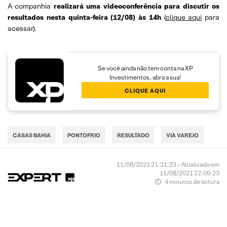
A companhia
realizará uma videoconferência para discutir os
resultados nesta quinta-feira (12/08) às 14h
(
c
lique
aqui
para
acessar).
Se você ainda não tem conta na XP
Investimentos, abra a sua!
CLIQUE AQUI
CASAS BAHIA
PONTOFRIO
RESULTADO
VIA VAREJO
11/08/2021 21:21:23 • Atualizado em
11/08/2021 22:09:23
4 minutos de leitura