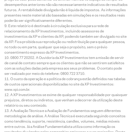
desempenhos anteriores não são necessariamente indicativos de resultados
futuros. A rentabilidade divulgada não é líquida de impostos. As informações
presentes neste material são baseadas em simulações e os resultados reais
poderão ser significativamente diferentes.
Este relatório é destinado à circulação exclusiva para a rede de
relacionamento da XP Investimentos, incluindo assessores de
investimentos da XP e clientes da XP, podendo também ser divulgado no site
da XP. Fica proibida sua reprodução ou redistribuição para qualquer pessoa,
no todo ou em parte, qualquer que seja o propósito, sem o prévio
consentimento expresso da XP Investimentos.
0800 77 20202. A Ouvidoria da XP Investimentos tem a missão de servir
de canal de contato sempre que os clientes que não se sentirem satisfeitos
com as soluções dadas pela empresa aos seus problemas. O contato pode
ser realizado por meio do telefone: 0800 722 3710.
O custo da operação e a política de cobrança estão definidos nas tabelas
de custos operacionais disponibilizadas no site da XP Investimentos:
www.xpi.com.br.
A XP Investimentos se exime de qualquer responsabilidade por quaisquer
prejuízos, diretos ou indiretos, que venham a decorrer da utilização deste
relatório ou seu conteúdo.
A Avaliação Técnica e a Avaliação de Fundamentos seguem diferentes
metodologias de análise. A Análise Técnica é executada seguindo conceitos
como tendência, suporte, resistência, candles, volumes, médias móveis
entre outros. Já a Análise Fundamentalista utiliza como informação os
resultados divulgados pelas companhias emissoras e suas projeções. Desta