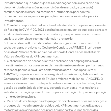
Investimentos e que estão sujeitas a modificações sem aviso prévio em
decorrência de alterações nas condições de mercado, e que sua(s)
remuneração(es) é(são) indiretamente influenciada por receitas
provenientes dos negócios e operações financeiras realizadas pela XP
Investimentos.
O analista responsável pelo conteúdo deste relatório e pelo cumprimento
da Resolução CVM nº 20/2021 está indicado acima, sendo que, caso constem
a indicação de mais um analista no relatório, o responsável será o primeiro
analista credenciado a ser mencionado no relatório.
Os analistas da XP Investimentos estão obrigados ao cumprimento de
todas as regras previstas no Código de Conduta da APIMEC Brasil para o
Analista de Valores Mobiliários e na Política de Conduta dos Analistas de
Valores Mobiliários da XP Investimentos.
O atendimento de nossos clientes é realizado por empregados da XP
Investimentos ou por assessores de investimento que desempenham suas
atividades por meio da XP, em conformidade com a Resolução CVM nº
178/2023, os quais encontram-se registrados na Associação Nacional das
Corretoras e Distribuidoras de Títulos e Valores Mobiliários – ANCORD. O
assessor de investimento não pode realizar consultoria, administração ou
gestão de patrimônio de clientes, devendo atuar como intermediário e
solicitar autorização prévia do cliente para a realização de qualquer operação
no mercado de capitais.
Para fins de verificação da adequação do perfil do investidor aos serviços e
produtos de investimento oferecidos pela XP Investimentos, utilizamos a
metodologia de adequação dos produtos por portfólio, nos termos das