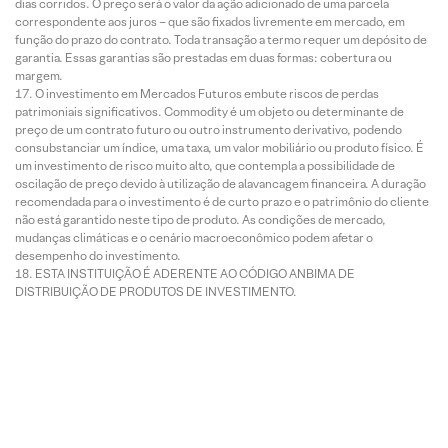
dias corridos. O preço será o valor da ação adicionado de uma parcela
correspondente aos juros – que são fixados livremente em mercado, em
função do prazo do contrato. Toda transação a termo requer um depósito de
garantia. Essas garantias são prestadas em duas formas: cobertura ou
margem.
O investimento em Mercados Futuros embute riscos de perdas
patrimoniais significativos. Commodity é um objeto ou determinante de
preço de um contrato futuro ou outro instrumento derivativo, podendo
consubstanciar um índice, uma taxa, um valor mobiliário ou produto físico. É
um investimento de risco muito alto, que contempla a possibilidade de
oscilação de preço devido à utilização de alavancagem financeira. A duração
recomendada para o investimento é de curto prazo e o patrimônio do cliente
não está garantido neste tipo de produto. As condições de mercado,
mudanças climáticas e o cenário macroeconômico podem afetar o
desempenho do investimento.
ESTA INSTITUIÇÃO É ADERENTE AO CÓDIGO ANBIMA DE
DISTRIBUIÇÃO DE PRODUTOS DE INVESTIMENTO.