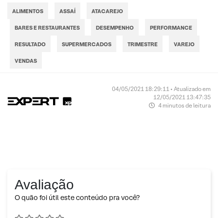
ALIMENTOS
ASSAÍ
ATACAREJO
BARES E RESTAURANTES
DESEMPENHO
PERFORMANCE
RESULTADO
SUPERMERCADOS
TRIMESTRE
VAREJO
VENDAS
04/05/2021 18:29:11 • Atualizado em
12/05/2021 13:47:35
4 minutos de leitura
Avaliação
O quão foi útil este conteúdo pra você?