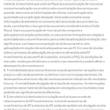
material, é importante que você verifique se a sua pontuação de risco atual
comporta a aplicação nos produtos e/ou a contratação dos serviços em
questão, bem como se há limitações de volume, concentração e/ou
quantidade para a aplicação desejada. Você pode consultar essas
informações diretamente no momento da transmissão da sua ordem ou,
ainda, consultando o risco geral da sua carteira na tela de carteira (Visão
Risco). Caso a sua pontuação de risco atual não comporte a
aplicação/contratação pretendida, ou caso existam limitações em relação à
quantidade e/ou volume financeiro para a referida aplicação/contratação, isto
significa que, com base na composição atual da sua carteira, esta
aplicação/contratação não está adequada ao seu perfil. Em caso de dúvidas
sobre o processo de adequação dos produtos oferecidos pela XP
Investimentos ao seu perfil de investidor, consulte o FAQ. As condições de
mercado, mudanças climáticas e o cenário macroeconômico podem afetar o
desempenho do investimento.
A rentabilidade de produtos financeiros pode apresentar variações e seu
preço ou valor pode aumentar ou diminuir num curto espaço de tempo. Os
desempenhos anteriores não são necessariamente indicativos de resultados
futuros. A rentabilidade divulgada não é líquida de impostos. As informações
presentes neste material são baseadas em simulações e os resultados reais
poderão ser significativamente diferentes.
Este relatório é destinado à circulação exclusiva para a rede de
relacionamento da XP Investimentos, incluindo assessores de
investimentos da XP e clientes da XP, podendo também ser divulgado no site
da XP. Fica proibida sua reprodução ou redistribuição para qualquer pessoa,