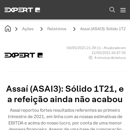
Ações
Relatórios
Assaí (ASAI3): Sólido 1T21,
04/05/2021 21:29:11 • Atualizado em
12/05/2021 16:47:35
4 minutos de leitura
Assaí (ASAI3): Sólido 1T21, e
a refeição ainda não acabou
Assaí reportou fortes resultados referentes ao primeiro
trimestre de 2021, em linha com as nossas estimativas de
EBITDA e acima do nosso lucro, por conta de uma menor
despesa financeira. Apesar de uma base de comparação