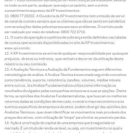
no todo ou em parte, qualquer que seja o propósito, sem o prévio
consentimento expresso da XP Investimentos.
0800 77 20202. A Ouvidoria da XP Investimentos tem a missão de servir
de canal de contato sempre que os clientes que não se sentirem satisfeitos
com as soluções dadas pela empresa aos seus problemas. O contato pode
ser realizado por meio do telefone: 0800 722 3710.
O custo da operação e a política de cobrança estão definidos nas tabelas
de custos operacionais disponibilizadas no site da XP Investimentos:
www.xpi.com.br.
A XP Investimentos se exime de qualquer responsabilidade por quaisquer
prejuízos, diretos ou indiretos, que venham a decorrer da utilização deste
relatório ou seu conteúdo.
A Avaliação Técnica e a Avaliação de Fundamentos seguem diferentes
metodologias de análise. A Análise Técnica é executada seguindo conceitos
como tendência, suporte, resistência, candles, volumes, médias móveis
entre outros. Já a Análise Fundamentalista utiliza como informação os
resultados divulgados pelas companhias emissoras e suas projeções. Desta
forma, as opiniões dos Analistas Fundamentalistas, que buscam os melhores
retornos dadas as condições de mercado, o cenário macroeconômico e os
eventos específicos da empresa e do setor, podem divergir das opiniões dos
Analistas Técnicos, que visam identificar os movimentos mais prováveis dos
preços dos ativos, com utilização de “stops” para limitar as possíveis perdas.
Ação é uma fração do capital de uma empresa que é negociada no
mercado. É um título de renda variável, ou seja, um investimento no qual a