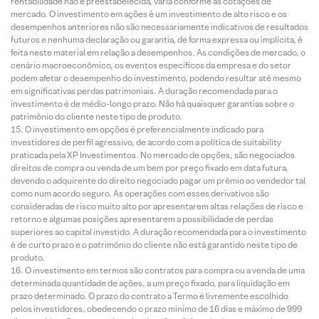
rentabilidade não é preestabelecida, varia conforme as cotações de
mercado. O investimento em ações é um investimento de alto risco e os
desempenhos anteriores não são necessariamente indicativos de resultados
futuros e nenhuma declaração ou garantia, de forma expressa ou implícita, é
feita neste material em relação a desempenhos. As condições de mercado, o
cenário macroeconômico, os eventos específicos da empresa e do setor
podem afetar o desempenho do investimento, podendo resultar até mesmo
em significativas perdas patrimoniais. A duração recomendada para o
investimento é de médio-longo prazo. Não há quaisquer garantias sobre o
patrimônio do cliente neste tipo de produto.
O investimento em opções é preferencialmente indicado para
investidores de perfil agressivo, de acordo com a política de suitability
praticada pela XP Investimentos. No mercado de opções, são negociados
direitos de compra ou venda de um bem por preço fixado em data futura,
devendo o adquirente do direito negociado pagar um prêmio ao vendedor tal
como num acordo seguro. As operações com esses derivativos são
consideradas de risco muito alto por apresentarem altas relações de risco e
retorno e algumas posições apresentarem a possibilidade de perdas
superiores ao capital investido. A duração recomendada para o investimento
é de curto prazo e o patrimônio do cliente não está garantido neste tipo de
produto.
O investimento em termos são contratos para compra ou a venda de uma
determinada quantidade de ações, a um preço fixado, para liquidação em
prazo determinado. O prazo do contrato a Termo é livremente escolhido
pelos investidores, obedecendo o prazo mínimo de 16 dias e máximo de 999