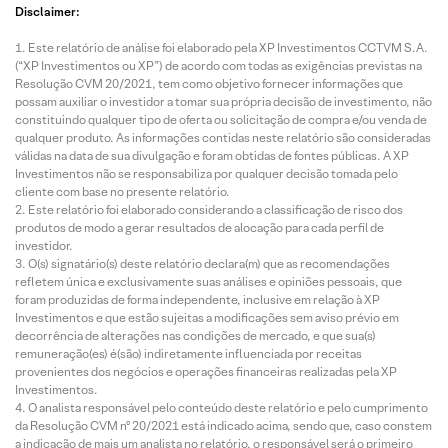
Disclaimer:
Este relatório de análise foi elaborado pela XP Investimentos CCTVM S.A.
(“XP Investimentos ou XP”) de acordo com todas as exigências previstas na
Resolução CVM 20/2021, tem como objetivo fornecer informações que
possam auxiliar o investidor a tomar sua própria decisão de investimento, não
constituindo qualquer tipo de oferta ou solicitação de compra e/ou venda de
qualquer produto. As informações contidas neste relatório são consideradas
válidas na data de sua divulgação e foram obtidas de fontes públicas. A XP
Investimentos não se responsabiliza por qualquer decisão tomada pelo
cliente com base no presente relatório.
Este relatório foi elaborado considerando a classificação de risco dos
produtos de modo a gerar resultados de alocação para cada perfil de
investidor.
O(s) signatário(s) deste relatório declara(m) que as recomendações
refletem única e exclusivamente suas análises e opiniões pessoais, que
foram produzidas de forma independente, inclusive em relação à XP
Investimentos e que estão sujeitas a modificações sem aviso prévio em
decorrência de alterações nas condições de mercado, e que sua(s)
remuneração(es) é(são) indiretamente influenciada por receitas
provenientes dos negócios e operações financeiras realizadas pela XP
Investimentos.
O analista responsável pelo conteúdo deste relatório e pelo cumprimento
da Resolução CVM nº 20/2021 está indicado acima, sendo que, caso constem
a indicação de mais um analista no relatório, o responsável será o primeiro