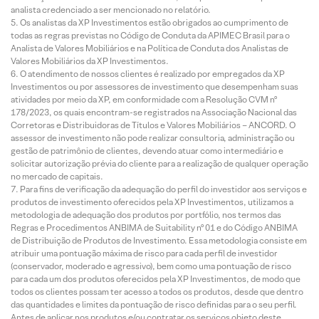
analista credenciado a ser mencionado no relatório.
Os analistas da XP Investimentos estão obrigados ao cumprimento de
todas as regras previstas no Código de Conduta da APIMEC Brasil para o
Analista de Valores Mobiliários e na Política de Conduta dos Analistas de
Valores Mobiliários da XP Investimentos.
O atendimento de nossos clientes é realizado por empregados da XP
Investimentos ou por assessores de investimento que desempenham suas
atividades por meio da XP, em conformidade com a Resolução CVM nº
178/2023, os quais encontram-se registrados na Associação Nacional das
Corretoras e Distribuidoras de Títulos e Valores Mobiliários – ANCORD. O
assessor de investimento não pode realizar consultoria, administração ou
gestão de patrimônio de clientes, devendo atuar como intermediário e
solicitar autorização prévia do cliente para a realização de qualquer operação
no mercado de capitais.
Para fins de verificação da adequação do perfil do investidor aos serviços e
produtos de investimento oferecidos pela XP Investimentos, utilizamos a
metodologia de adequação dos produtos por portfólio, nos termos das
Regras e Procedimentos ANBIMA de Suitability nº 01 e do Código ANBIMA
de Distribuição de Produtos de Investimento. Essa metodologia consiste em
atribuir uma pontuação máxima de risco para cada perfil de investidor
(conservador, moderado e agressivo), bem como uma pontuação de risco
para cada um dos produtos oferecidos pela XP Investimentos, de modo que
todos os clientes possam ter acesso a todos os produtos, desde que dentro
das quantidades e limites da pontuação de risco definidas para o seu perfil.
Antes de aplicar nos produtos e/ou contratar os serviços objeto deste