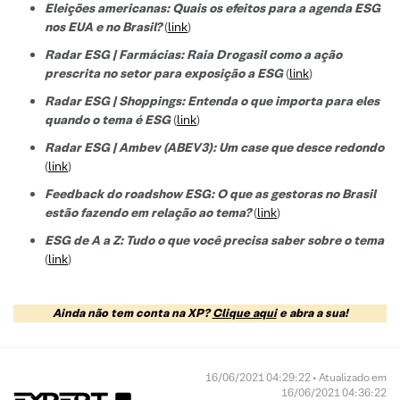
Eleições americanas: Quais os efeitos para a agenda ESG
nos EUA e no Brasil?
(
link
)
Radar ESG | Farmácias: Raia Drogasil como a ação
prescrita no setor para exposição a ESG
(
link
)
Radar ESG | Shoppings: Entenda o que importa para eles
quando o tema é ESG
(
link
)
Radar ESG | Ambev (ABEV3): Um case que desce redondo
(
link
)
Feedback do roadshow ESG: O que as gestoras no Brasil
estão fazendo em relação ao tema?
(
link
)
ESG de A a Z: Tudo o que você precisa saber sobre o tema
(
link
)
Ainda não tem conta na XP?
Clique aqui
e abra a sua!
16/06/2021 04:29:22 • Atualizado em
16/06/2021 04:36:22