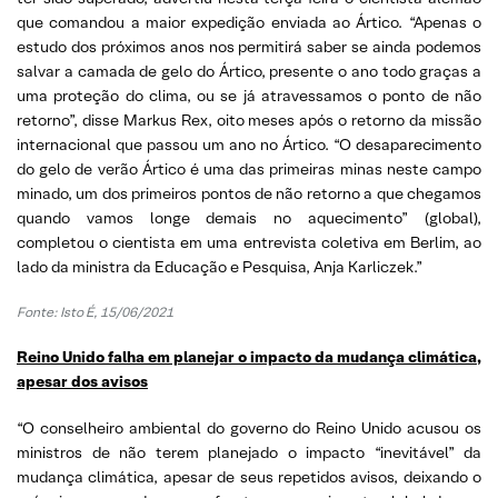
que comandou a maior expedição enviada ao Ártico. “Apenas o
estudo dos próximos anos nos permitirá saber se ainda podemos
salvar a camada de gelo do Ártico, presente o ano todo graças a
uma proteção do clima, ou se já atravessamos o ponto de não
retorno”, disse Markus Rex, oito meses após o retorno da missão
internacional que passou um ano no Ártico. “O desaparecimento
do gelo de verão Ártico é uma das primeiras minas neste campo
minado, um dos primeiros pontos de não retorno a que chegamos
quando vamos longe demais no aquecimento” (global),
completou o cientista em uma entrevista coletiva em Berlim, ao
lado da ministra da Educação e Pesquisa, Anja Karliczek.”
Fonte: Isto É, 15/06/2021
Reino Unido falha em planejar o impacto da mudança climática,
apesar dos avisos
“O conselheiro ambiental do governo do Reino Unido acusou os
ministros de não terem planejado o impacto “inevitável” da
mudança climática, apesar de seus repetidos avisos, deixando o