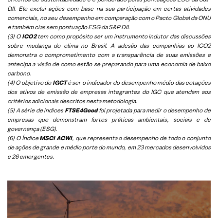
DJI. Ele exclui ações com base na sua participação em certas atividades
comerciais, no seu desempenho em comparação com o Pacto Global da ONU
e também cias sem pontuação ESG da S&P DJI.
(3) O
ICO2
tem como propósito ser um instrumento indutor das discussões
sobre mudança do clima no Brasil. A adesão das companhias ao ICO2
demonstra o comprometimento com a transparência de suas emissões e
antecipa a visão de como estão se preparando para uma economia de baixo
carbono.
(4) O objetivo do
IGCT
é ser o indicador do desempenho médio das cotações
dos ativos de emissão de empresas integrantes do IGC que atendam aos
critérios adicionais descritos nesta metodologia.
(5)
A série de índices
FTSE4Good
foi projetada para medir o desempenho de
empresas que demonstram fortes práticas ambientais, sociais e de
governança (ESG).
(6)
O Índice
MSCI ACWI
, que representa o desempenho de todo o conjunto
de ações de grande e médio porte do mundo, em 23 mercados desenvolvidos
e 26 emergentes.