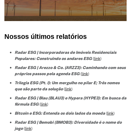
Nossos últimos relatórios
Radar ESG | Incorporadoras de Imóveis Residenciais
Populares: Construindo os andares ESG
(
link
)
Radar ESG | Arezzo & Co. (ARZZ3): Caminhando com seus
próprios passos pela agenda ESG
(
link
)
Trilogia ESG (Pt. I): Um mergulho no pilar E; Três nomes
que são parte da solução
(
link
)
Radar ESG | Blau (BLAU3) e Hypera (HYPE3): Em busca da
fórmula ESG
(
link
)
Bitcoin e ESG: Entenda os dois lados da moeda
(
link
)
Radar ESG | Bemobi (BMOB3): Diversidade é o nome do
jogo
(
link
)