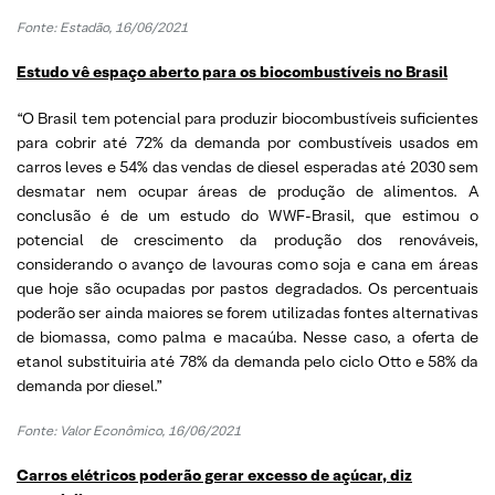
Fonte: Estadão, 16/06/2021
Estudo vê espaço aberto para os biocombustíveis no Brasi
l
“O Brasil tem potencial para produzir biocombustíveis suficientes
para cobrir até 72% da demanda por combustíveis usados em
carros leves e 54% das vendas de diesel esperadas até 2030 sem
desmatar nem ocupar áreas de produção de alimentos. A
conclusão é de um estudo do WWF-Brasil, que estimou o
potencial de crescimento da produção dos renováveis,
considerando o avanço de lavouras como soja e cana em áreas
que hoje são ocupadas por pastos degradados. Os percentuais
poderão ser ainda maiores se forem utilizadas fontes alternativas
de biomassa, como palma e macaúba. Nesse caso, a oferta de
etanol substituiria até 78% da demanda pelo ciclo Otto e 58% da
demanda por diesel.”
Fonte: Valor Econômico, 16/06/2021
Carros elétricos poderão gerar excesso de açúcar, diz