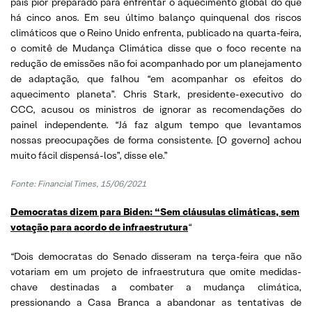
país pior preparado para enfrentar o aquecimento global do que
há cinco anos. Em seu último balanço quinquenal dos riscos
climáticos que o Reino Unido enfrenta, publicado na quarta-feira,
o comitê de Mudança Climática disse que o foco recente na
redução de emissões não foi acompanhado por um planejamento
de adaptação, que falhou “em acompanhar os efeitos do
aquecimento planeta”. Chris Stark, presidente-executivo do
CCC, acusou os ministros de ignorar as recomendações do
painel independente. “Já faz algum tempo que levantamos
nossas preocupações de forma consistente. [O governo] achou
muito fácil dispensá-los”, disse ele.”
Fonte: Financial Times, 15/06/2021
Democratas dizem para Biden: “Sem cláusulas climáticas, sem
votação para acordo de infraestrutura
“
“Dois democratas do Senado disseram na terça-feira que não
votariam em um projeto de infraestrutura que omite medidas-
chave destinadas a combater a mudança climática,
pressionando a Casa Branca a abandonar as tentativas de