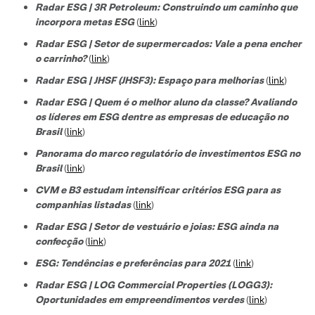
Radar ESG | 3R Petroleum: Construindo um caminho que
incorpora metas ESG
(
link
)
Radar ESG | Setor de supermercados: Vale a pena encher
o carrinho?
(
link
)
Radar ESG | JHSF (JHSF3): Espaço para melhorias
(
link
)
Radar ESG | Quem é o melhor aluno da classe? Avaliando
os líderes em ESG dentre as empresas de educação no
Brasil
(
link
)
Panorama do marco regulatório de investimentos ESG no
Brasil
(
link
)
CVM e B3 estudam intensificar critérios ESG para as
companhias listadas
(
link
)
Radar ESG | Setor de vestuário e joias: ESG ainda na
confecção
(
link
)
ESG: Tendências e preferências para 2021
(
link
)
Radar ESG | LOG Commercial Properties (LOGG3):
Oportunidades em empreendimentos verdes
(
link
)