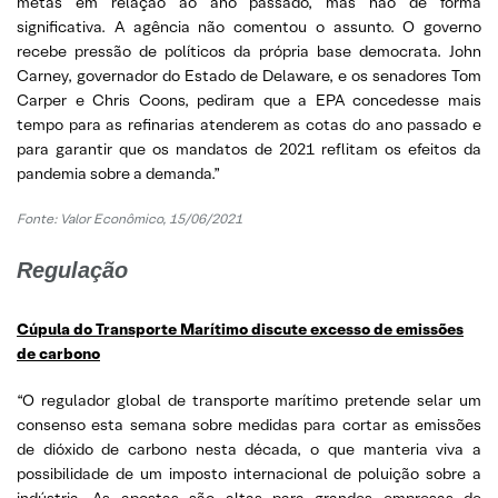
metas em relação ao ano passado, mas não de forma
significativa. A agência não comentou o assunto. O governo
recebe pressão de políticos da própria base democrata. John
Carney, governador do Estado de Delaware, e os senadores Tom
Carper e Chris Coons, pediram que a EPA concedesse mais
tempo para as refinarias atenderem as cotas do ano passado e
para garantir que os mandatos de 2021 reflitam os efeitos da
pandemia sobre a demanda.”
Fonte: Valor Econômico, 15/06/2021
Regulação
Cúpula do Transporte Marítimo discute excesso de emissões
de carbono
“O regulador global de transporte marítimo pretende selar um
consenso esta semana sobre medidas para cortar as emissões
de dióxido de carbono nesta década, o que manteria viva a
possibilidade de um imposto internacional de poluição sobre a
indústria. As apostas são altas para grandes empresas de