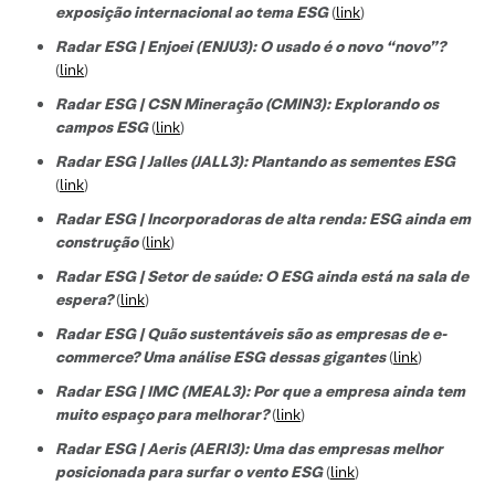
exposição internacional ao tema ESG
(
link
)
Radar ESG | Enjoei (ENJU3): O usado é o novo “novo”?
(
link
)
Radar ESG | CSN Mineração (CMIN3): Explorando os
campos ESG
(
link
)
Radar ESG | Jalles (JALL3): Plantando as sementes ESG
(
link
)
Radar ESG | Incorporadoras de alta renda: ESG ainda em
construção
(
link
)
Radar ESG | Setor de saúde: O ESG ainda está na sala de
espera?
(
link
)
Radar ESG | Quão sustentáveis são as empresas de e-
commerce? Uma análise ESG dessas gigantes
(
link
)
Radar ESG | IMC (MEAL3): Por que a empresa ainda tem
muito espaço para melhorar?
(
link
)
Radar ESG | Aeris (AERI3): Uma das empresas melhor
posicionada para surfar o vento ESG
(
link
)