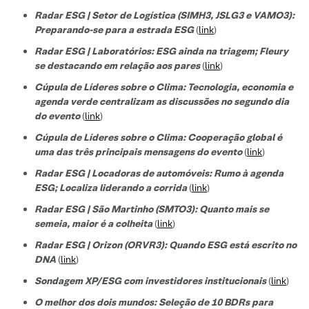
Radar ESG | Setor de Logística (SIMH3, JSLG3 e VAMO3):
Preparando-se para a estrada ESG
(
link
)
Radar ESG | Laboratórios: ESG ainda na triagem; Fleury
se destacando em relação aos pares
(
link
)
Cúpula de Líderes sobre o Clima: Tecnologia, economia e
agenda verde centralizam as discussões no segundo dia
do evento
(
link
)
Cúpula de Líderes sobre o Clima: Cooperação global é
uma das três principais mensagens do evento
(
link
)
Radar ESG | Locadoras de automóveis: Rumo à agenda
ESG; Localiza liderando a corrida
(
link
)
Radar ESG | São Martinho (SMTO3): Quanto mais se
semeia, maior é a colheita
(
link
)
Radar ESG | Orizon (ORVR3): Quando ESG está escrito no
DNA
(
link
)
Sondagem XP/ESG com investidores institucionais
(
link
)
O melhor dos dois mundos: Seleção de 10 BDRs para