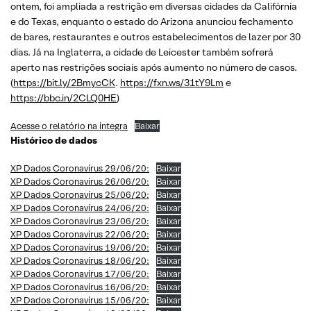
ontem, foi ampliada a restrição em diversas cidades da Califórnia
e do Texas, enquanto o estado do Arizona anunciou fechamento
de bares, restaurantes e outros estabelecimentos de lazer por 30
dias. Já na Inglaterra, a cidade de Leicester também sofrerá
aperto nas restrições sociais após aumento no número de casos.
(
https://bit.ly/2BmycCK
.
https://fxn.ws/31tY9Lm
e
https://bbc.in/2CLQ0HE
)
Acesse o relatório na íntegra
Baixar
Histórico de dados
XP Dados Coronavírus 29/06/20:
Baixar
XP Dados Coronavírus 26/06/20:
Baixar
XP Dados Coronavírus 25/06/20:
Baixar
XP Dados Coronavírus 24/06/20:
Baixar
XP Dados Coronavírus 23/06/20:
Baixar
XP Dados Coronavírus 22/06/20:
Baixar
XP Dados Coronavírus 19/06/20:
Baixar
XP Dados Coronavírus 18/06/20:
Baixar
XP Dados Coronavírus 17/06/20:
Baixar
XP Dados Coronavírus 16/06/20:
Baixar
XP Dados Coronavírus 15/06/20:
Baixar