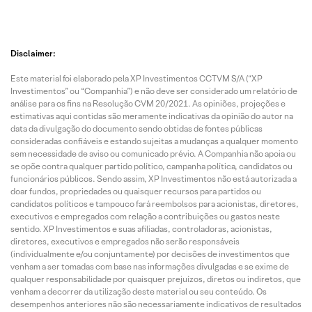
Disclaimer:
Este material foi elaborado pela XP Investimentos CCTVM S/A (“XP
Investimentos” ou “Companhia”) e não deve ser considerado um relatório de
análise para os fins na Resolução CVM 20/2021. As opiniões, projeções e
estimativas aqui contidas são meramente indicativas da opinião do autor na
data da divulgação do documento sendo obtidas de fontes públicas
consideradas confiáveis e estando sujeitas a mudanças a qualquer momento
sem necessidade de aviso ou comunicado prévio. A Companhia não apoia ou
se opõe contra qualquer partido político, campanha política, candidatos ou
funcionários públicos. Sendo assim, XP Investimentos não está autorizada a
doar fundos, propriedades ou quaisquer recursos para partidos ou
candidatos políticos e tampouco fará reembolsos para acionistas, diretores,
executivos e empregados com relação a contribuições ou gastos neste
sentido. XP Investimentos e suas afiliadas, controladoras, acionistas,
diretores, executivos e empregados não serão responsáveis
(individualmente e/ou conjuntamente) por decisões de investimentos que
venham a ser tomadas com base nas informações divulgadas e se exime de
qualquer responsabilidade por quaisquer prejuízos, diretos ou indiretos, que
venham a decorrer da utilização deste material ou seu conteúdo. Os
desempenhos anteriores não são necessariamente indicativos de resultados