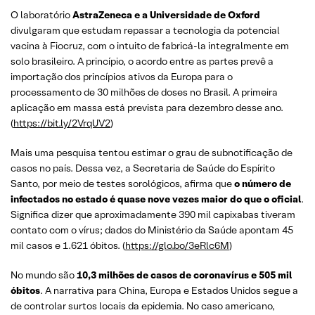
O laboratório
AstraZeneca e a Universidade de Oxford
divulgaram que estudam repassar a tecnologia da potencial
vacina à Fiocruz, com o intuito de fabricá-la integralmente em
solo brasileiro. A princípio, o acordo entre as partes prevê a
importação dos princípios ativos da Europa para o
processamento de 30 milhões de doses no Brasil. A primeira
aplicação em massa está prevista para dezembro desse ano.
(
https://bit.ly/2VrqUV2
)
Mais uma pesquisa tentou estimar o grau de subnotificação de
casos no país. Dessa vez, a Secretaria de Saúde do Espírito
Santo, por meio de testes sorológicos, afirma que
o número de
infectados no estado é quase nove vezes maior do que o oficial
.
Significa dizer que aproximadamente 390 mil capixabas tiveram
contato com o vírus; dados do Ministério da Saúde apontam 45
mil casos e 1.621 óbitos. (
https://glo.bo/3eRlc6M
)
No mundo são
10,3 milhões de casos de
coronavírus
e 505 mil
óbitos
. A narrativa para China, Europa e Estados Unidos segue a
de controlar surtos locais da epidemia. No caso americano,