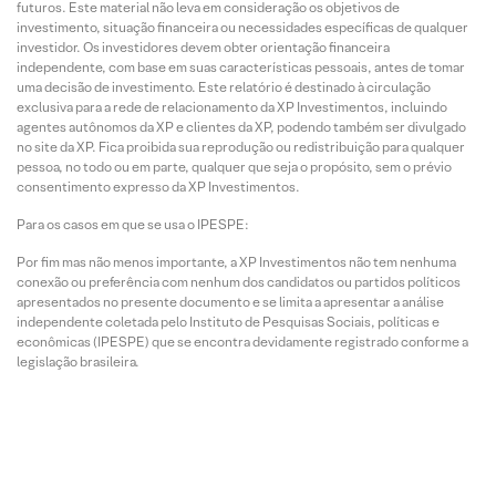
futuros. Este material não leva em consideração os objetivos de
investimento, situação financeira ou necessidades específicas de qualquer
investidor. Os investidores devem obter orientação financeira
independente, com base em suas características pessoais, antes de tomar
uma decisão de investimento. Este relatório é destinado à circulação
exclusiva para a rede de relacionamento da XP Investimentos, incluindo
agentes autônomos da XP e clientes da XP, podendo também ser divulgado
no site da XP. Fica proibida sua reprodução ou redistribuição para qualquer
pessoa, no todo ou em parte, qualquer que seja o propósito, sem o prévio
consentimento expresso da XP Investimentos.
Para os casos em que se usa o IPESPE:
Por fim mas não menos importante, a XP Investimentos não tem nenhuma
conexão ou preferência com nenhum dos candidatos ou partidos políticos
apresentados no presente documento e se limita a apresentar a análise
independente coletada pelo Instituto de Pesquisas Sociais, políticas e
econômicas (IPESPE) que se encontra devidamente registrado conforme a
legislação brasileira.