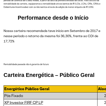
período de carência de 6 (seis) meses, a partir da data da primeira emissão de cotas. Para cálculo da
rentabilidade da carteira, equiparamos a rentabilidade ativos isentos de IR (LCIs, LCAs, CRIs, CRAs e
Debentures Incentivadas) com os não isentos através da adição da menor alíquota de IR (15%).
Performance desde o Início
Nossa carteira recomendada teve início em Setembro de 2017 e
nesse período o retorno da mesma foi 36,30%, frente ao CDI de
17,72%
Rentabilidade passada não é garantia de futuro
Carteira
Energética
– Público Geral
Energético Público Geral
Alo
Pós Fixado
XP Investor FIRF CP LP