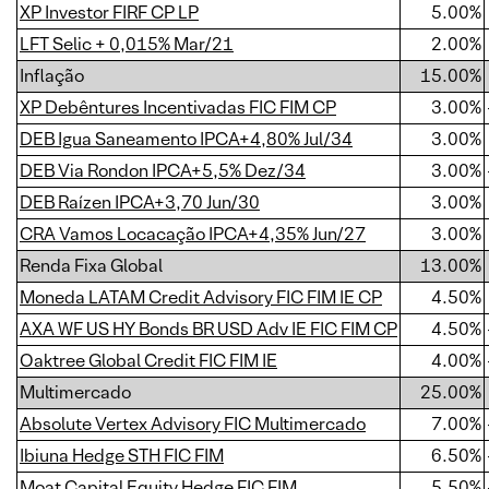
XP Investor FIRF CP LP
5.00%
LFT Selic + 0,015% Mar/21
2.00%
Inflação
15.00%
XP Debêntures Incentivadas FIC FIM CP
3.00%
DEB Igua Saneamento IPCA+4,80% Jul/34
3.00%
DEB Via Rondon IPCA+5,5% Dez/34
3.00%
DEB Raízen IPCA+3,70 Jun/30
3.00%
CRA Vamos Locacação IPCA+4,35% Jun/27
3.00%
Renda Fixa Global
13.00%
Moneda LATAM Credit Advisory FIC FIM IE CP
4.50%
AXA WF US HY Bonds BR USD Adv IE FIC FIM CP
4.50%
Oaktree Global Credit FIC FIM IE
4.00%
Multimercado
25.00%
Absolute Vertex Advisory FIC Multimercado
7.00%
Ibiuna Hedge STH FIC FIM
6.50%
Moat Capital Equity Hedge FIC FIM
5.50%