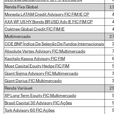
Renda Fixa Global
1
Moneda LATAM Credit Advisory FIC FIM IE CP
AXA WF US HY Bonds BR USD Adv IE FIC FIM CP
Oaktree Global Credit FIC FIM IE
Multimercado
2
COE BNP Índice De Seleção De Fundos Internacionais
Absolute Vertex Advisory FIC Multimercado
Kapitalo Kappa Advisory FIC FIM
Moat Capital Equity Hedge FIC FIM
Giant Sigma Advisory FIC Multimercado
Giant Darius FIC Multimercado
Renda Variável
2
XP Long Term Equity FIC Multimercado
Brasil Capital 30 Advisory FIC Ações
Tork Advisory 60 FIC Ações