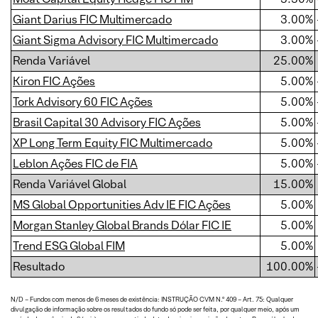
Giant Darius FIC Multimercado
3.00%
Giant Sigma Advisory FIC Multimercado
3.00%
Renda Variável
25.00%
Kiron FIC Ações
5.00%
Tork Advisory 60 FIC Ações
5.00%
Brasil Capital 30 Advisory FIC Ações
5.00%
XP Long Term Equity FIC Multimercado
5.00%
Leblon Ações FIC de FIA
5.00%
Renda Variável Global
15.00%
MS Global Opportunities Adv IE FIC Ações
5.00%
Morgan Stanley Global Brands Dólar FIC IE
5.00%
Trend ESG Global FIM
5.00%
Resultado
100.00%
N/D – Fundos com menos de 6 meses de existência: INSTRUÇÃO CVM N.º 409 – Art. 75: Qualquer
divulgação de informação sobre os resultados do fundo só pode ser feita, por qualquer meio, após um