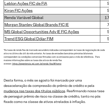
Leblon Ações FIC de FIA
Kiron FIC Ações
Renda Variável Global
1
Morgan Stanley Global Brands FIC IE
MS Global Opportunities Adv IE FIC Ações
Trend ESG Global Dólar FIM
*As taxas de renda fixa de mercado secundário indicadas correspondem às taxas de negociação de cada
ativo no último dia útil do mês anterior. As taxas de emissões bancárias primárias bilaterais
correspondem às condições comerciais firmadas com os emissores para o mês de referência. Para
maiores informações sobre as taxas dos ativos de renda fixa
acessar:
https://experiencia.xpi.com.br/renda-fixa/#/home
Desta forma, o mês se agosto foi marcado por uma
desaceleração da compressão do prêmio de crédito e pela
mudança nas taxas dos títulos públicos
. Reafirmando nossa tese
de perseguir prêmio de risco na classe de crédito, tanto no pós
fixado como na classe de ativos atrelados à inflação.