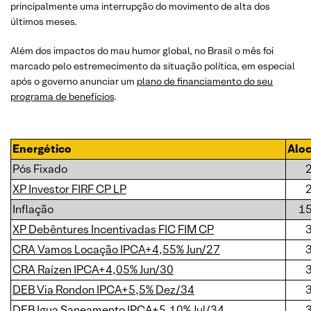
principalmente uma interrupção do movimento de alta dos
últimos meses.
Além dos impactos do mau humor global, no Brasil o mês foi
marcado pelo estremecimento da situação política, em especial
após o governo anunciar um
plano de financiamento do seu
programa de benefícios
.
Energético
Alo
Pós Fixado
XP Investor FIRF CP LP
Inflação
1
XP Debêntures Incentivadas FIC FIM CP
CRA Vamos Locação IPCA+4,55% Jun/27
CRA Raízen IPCA+4,05% Jun/30
DEB Via Rondon IPCA+5,5% Dez/34
DEB Igua Saneamento IPCA+5,10% Jul/34