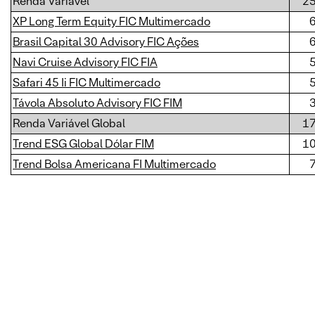
Renda Variável
2
XP Long Term Equity FIC Multimercado
Brasil Capital 30 Advisory FIC Ações
Navi Cruise Advisory FIC FIA
Safari 45 Ii FIC Multimercado
Távola Absoluto Advisory FIC FIM
Renda Variável Global
1
Trend ESG Global Dólar FIM
1
Trend Bolsa Americana FI Multimercado