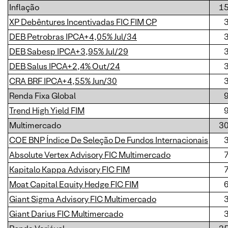
Inflação
1
XP Debêntures Incentivadas FIC FIM CP
DEB Petrobras IPCA+4,05% Jul/34
DEB Sabesp IPCA+3,95% Jul/29
DEB Salus IPCA+2,4% Out/24
CRA BRF IPCA+4,55% Jun/30
Renda Fixa Global
Trend High Yield FIM
Multimercado
3
COE BNP Índice De Seleção De Fundos Internacionais
Absolute Vertex Advisory FIC Multimercado
Kapitalo Kappa Advisory FIC FIM
Moat Capital Equity Hedge FIC FIM
Giant Sigma Advisory FIC Multimercado
Giant Darius FIC Multimercado