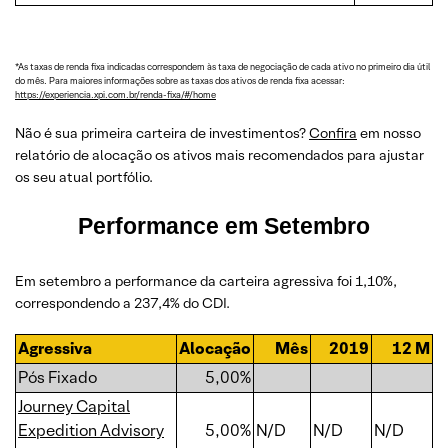
*As taxas de renda fixa indicadas correspondem às taxa de negociação de cada ativo no primeiro dia útil
do mês. Para maiores informações sobre as taxas dos ativos de renda fixa acessar:
https://experiencia.xpi.com.br/renda-fixa/#/home
Não é sua primeira carteira de investimentos?
Confira
em nosso
relatório de alocação os ativos mais recomendados para ajustar
os seu atual portfólio.
Performance em Setembro
Em setembro a performance da carteira agressiva foi 1,10%,
correspondendo a 237,4% do CDI.
Agressiva
Alocação
Mês
2019
12 M
Pós Fixado
5,00%
Journey Capital
Expedition Advisory
5,00%
N/D
N/D
N/D