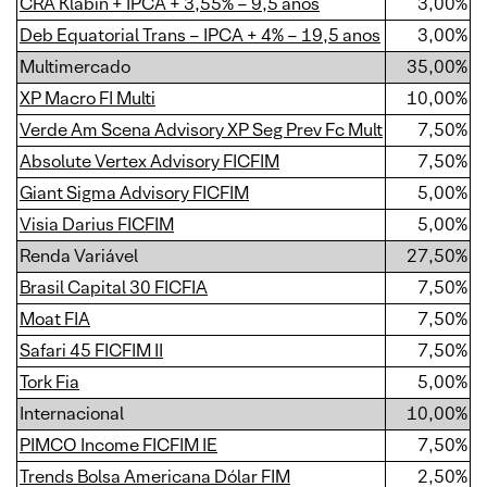
CRA Klabin + IPCA + 3,55% – 9,5 anos
3,00%
Deb Equatorial Trans – IPCA + 4% – 19,5 anos
3,00%
Multimercado
35,00%
XP Macro FI Multi
10,00%
Verde Am Scena Advisory XP Seg Prev Fc Mult
7,50%
Absolute Vertex Advisory FICFIM
7,50%
Giant Sigma Advisory FICFIM
5,00%
Visia Darius FICFIM
5,00%
Renda Variável
27,50%
Brasil Capital 30 FICFIA
7,50%
Moat FIA
7,50%
Safari 45 FICFIM II
7,50%
Tork Fia
5,00%
Internacional
10,00%
PIMCO Income FICFIM IE
7,50%
Trends Bolsa Americana Dólar FIM
2,50%