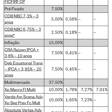
FICFIRF CP
Pré Fixado
7,50%
CDB NBC 7,3% – 3
5,00%
0,56%
–
–
anos
CDB NBC 6,75% – 3
2,50%
0,18%
–
–
anos*
Inflação
15,00%
CRA Raízen IPCA +
7,50%
0,41%
–
–
3,6% – 10 anos
Deb Equatorial Trans
– IPCA + 3,95% – 20
7,50%
0,45%
–
–
anos
Multimercado
37,50%
Xp Macro FI Multi
10,00%
1,76%
7,27%
7,01%
Verde Am Scena Adv
10,00%
1,65%
7,23%
–
Xp Seg Prev Fc Mult
Absolute Vertex Adv