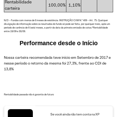
Rentabilidade
100,00%
1,10%
carteira
N/D – Fundos com menos de 6 meses de existência: INSTRUÇÃO CVM N.º 409 – Art. 75: Qualquer
divulgação de informação sobre os resultados do fundo só pode ser feita, por qualquer meio, após um
período de carência de 6 (seis) meses, a partir da data da primeira emissão de cotas.*Rentabilidade
entre 19/09 e 30/09.
Performance desde o Início
Nossa carteira recomendada teve início em Setembro de 2017 e
nesse período o retorno da mesma foi 27,3%, frente ao CDI de
13,8%
Rentabilidade passada não é garantia de futuro
Se você ainda não tem conta na XP