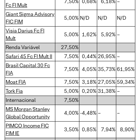
7,50%
0,68%
6,18%
–
Fc FI Mult
Giant Sigma Advisory
5,00%
N/D
N/D
N/D
FIC FIM
Visia Darius Fc FI
5,00%
1,62%
5,92%
–
Mult
Renda Variável
27,50%
Safari 45 Fc FI Mult II
7,50%
0,44%
26,95%
–
Brasil Capital 30 Fc
7,50%
4,05%
35,73%
61,95%
FIA
Moat FIA
7,50%
3,18%
27,05%
59,34%
Tork Fia
5,00%
0,20%
31,38%
–
Internacional
7,50%
MS Morgan Stanley
4,00%
-4,48%
–
–
Global Opportunity
PIMCO Income FIC
3,50%
0,85%
7,94%
8,90%
FIM IE