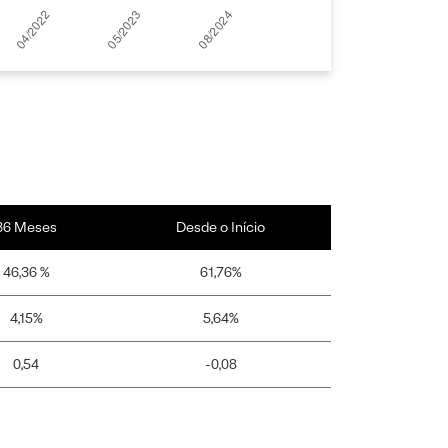
36 Meses
Desde o Início
46,36 %
61,76%
4,15%
5,64%
0,54
-0,08