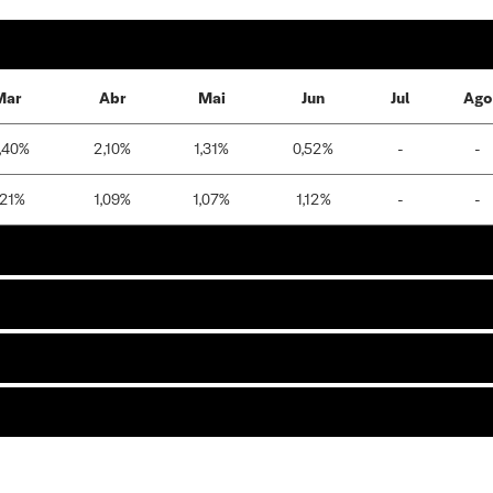
Mar
Abr
Mai
Jun
Jul
Ago
,40%
2,10%
1,31%
0,52%
-
-
,21%
1,09%
1,07%
1,12%
-
-