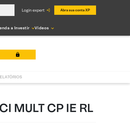
login expert
Abra sua conta XP
enda a Investir
Vídeos
ELATÓRIOS
CI MULT CP IE RL