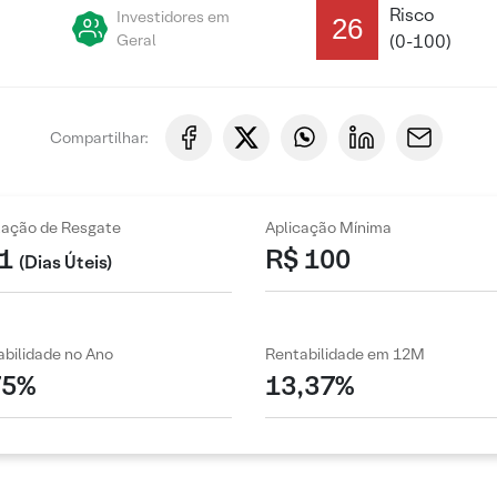
Risco
Investidores em
26
Geral
(0-100)
Compartilhar:
zação de Resgate
Aplicação Mínima
1
R$ 100
(Dias Úteis)
bilidade no Ano
Rentabilidade em 12M
75%
13,37%