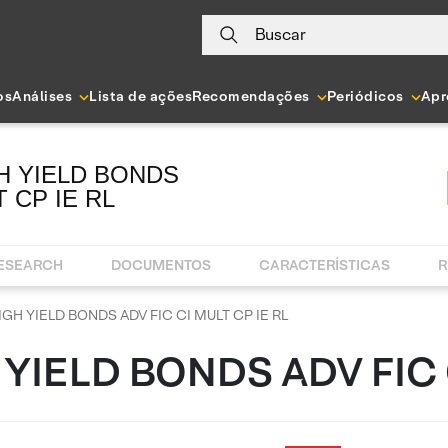
Buscar
os
Análises
Lista de ações
Recomendações
Periódicos
Apr
H YIELD BONDS
T CP IE RL
RESEARCH
DOCUMENTOS
CARACTERÍSTICAS
R
GH YIELD BONDS ADV FIC CI MULT CP IE RL
YIELD BONDS ADV FIC 