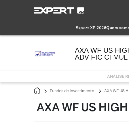
Expert XP 2026
Quem som
AXA WF US HIG
ADV FIC CI MUL
ANÁLISE 
Fundos de Investimento
AXA WF US HI
AXA WF US HIGH 