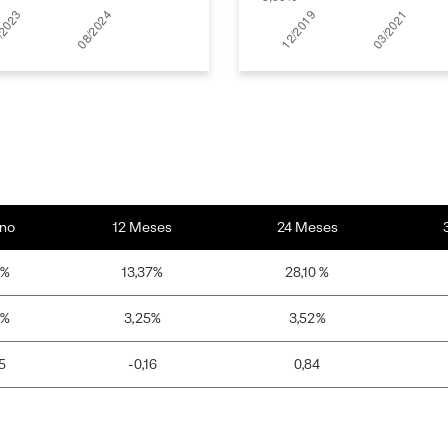
no
12 Meses
24 Meses
5%
13,37%
28,10 %
9%
3,25%
3,52%
5
-0,16
0,84