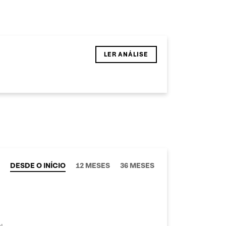
LER ANÁLISE
DESDE O INÍCIO
12 MESES
36 MESES