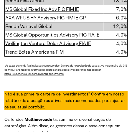
Renda Fixa Global
13,0%
MS Global Fixed Inc Adv FIC FIM IE
7,0%
AXA WF US HY Advisory FIC FIM IE CP
6,0%
Renda Variável Global
12,0%
MS Global Opportunities Advisory FIC FIA IE
4,0%
Wellington Ventura Dólar Advisory FIA IE
4,0%
Trend Bolsa Americana FIM
4,0%
*As taxas de renda fixa indicadas correspondem às taxa de negociação de cada ativo no primeiro dia útil
do mês. Para maiores informações sobre as taxas dos ativos de renda fixa acessar:
https://experiencia.xpi.com.br/renda-fixa/#/home
Não é sua primeira carteira de investimentos?
Confira
em nosso
relatório de alocação os ativos mais recomendados para ajustar
os seu atual portfólio.
Os fundos
Multimercado
trazem maior diversificação de
estratégias. Além disso, os gestores dessa classe conseguem