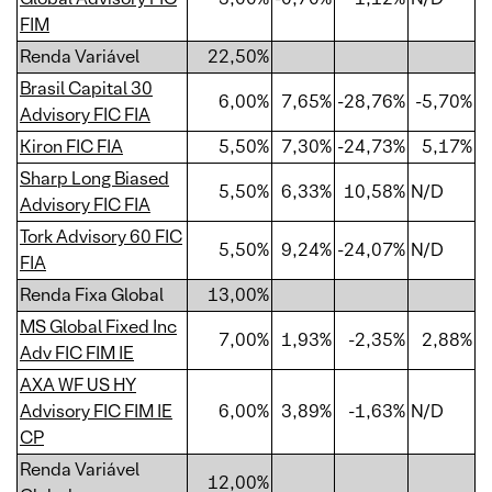
FIM
Renda Variável
22,50%
Brasil Capital 30
6,00%
7,65%
-28,76%
-5,70%
Advisory FIC FIA
Kiron FIC FIA
5,50%
7,30%
-24,73%
5,17%
Sharp Long Biased
5,50%
6,33%
10,58%
N/D
Advisory FIC FIA
Tork Advisory 60 FIC
5,50%
9,24%
-24,07%
N/D
FIA
Renda Fixa Global
13,00%
MS Global Fixed Inc
7,00%
1,93%
-2,35%
2,88%
Adv FIC FIM IE
AXA WF US HY
Advisory FIC FIM IE
6,00%
3,89%
-1,63%
N/D
CP
Renda Variável
12,00%