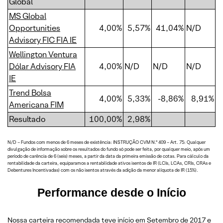
Global
MS Global
Opportunities
4,00%
5,57%
41,04%
N/D
Advisory FIC FIA IE
Wellington Ventura
Dólar Advisory FIA
4,00%
N/D
N/D
N/D
IE
Trend Bolsa
4,00%
5,33%
-8,86%
8,91%
Americana FIM
Resultado
100,00%
2,98%
N/D – Fundos com menos de 6 meses de existência: INSTRUÇÃO CVM N.º 409 – Art. 75: Qualquer
divulgação de informação sobre os resultados do fundo só pode ser feita, por qualquer meio, após um
período de carência de 6 (seis) meses, a partir da data da primeira emissão de cotas. Para cálculo da
rentabilidade da carteira, equiparamos a rentabilidade ativos isentos de IR (LCIs, LCAs, CRIs, CRAs e
Debentures Incentivadas) com os não isentos através da adição da menor alíquota de IR (15%).
Performance desde o Início
Nossa carteira recomendada teve início em Setembro de 2017 e