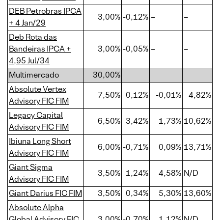
DEB Petrobras IPCA
3,00%
-0,12%
–
–
+ 4 Jan/29
Deb Rota das
Bandeiras IPCA +
3,00%
-0,05%
–
–
4,95 Jul/34
Multimercado
30,00%
Absolute Vertex
7,50%
0,12%
-0,01%
4,82%
Advisory FIC FIM
Legacy Capital
6,50%
3,42%
1,73%
10,62%
Advisory FIC FIM
Ibiuna Long Short
6,00%
-0,71%
0,09%
13,71%
Advisory FIC FIM
Giant Sigma
3,50%
1,24%
4,58%
N/D
Advisory FIC FIM
Giant Darius FIC FIM
3,50%
0,34%
5,30%
13,60%
Absolute Alpha
Global Advisory FIC
3,00%
-0,70%
1,12%
N/D