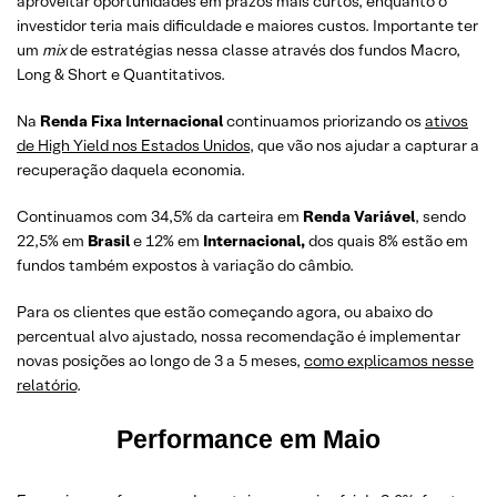
aproveitar oportunidades em prazos mais curtos, enquanto o
investidor teria mais dificuldade e maiores custos. Importante ter
um
mix
de estratégias nessa classe através dos fundos Macro,
Long & Short e Quantitativos.
Na
Renda Fixa Internacional
continuamos priorizando os
ativos
de High Yield nos Estados Unidos
, que vão nos ajudar a capturar a
recuperação daquela economia.
Continuamos com 34,5% da carteira em
Renda Variável
, sendo
22,5% em
Brasil
e 12% em
Internacional,
dos quais 8% estão em
fundos também expostos à variação do câmbio.
Para os clientes que estão começando agora, ou abaixo do
percentual alvo ajustado, nossa recomendação é implementar
novas posições ao longo de 3 a 5 meses,
como explicamos nesse
relatório
.
Performance em
Maio