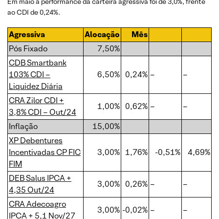
Em maio a performance da carteira agressiva foi de 3,0%, frente
ao CDI de 0,24%.
Agressiva
Alocação
Mês
Pós Fixado
7,50%
CDB Smartbank
103% CDI –
6,50%
0,24%
–
–
Liquidez Diária
CRA Zilor CDI +
1,00%
0,62%
–
–
3,8% CDI – Out/24
Inflação
15,00%
XP Debentures
Incentivadas CP FIC
3,00%
1,76%
-0,51%
4,69%
FIM
DEB Salus IPCA +
3,00%
0,26%
–
–
4,35 Out/24
CRA Adecoagro
3,00%
-0,02%
–
–
IPCA + 5,1 Nov/27