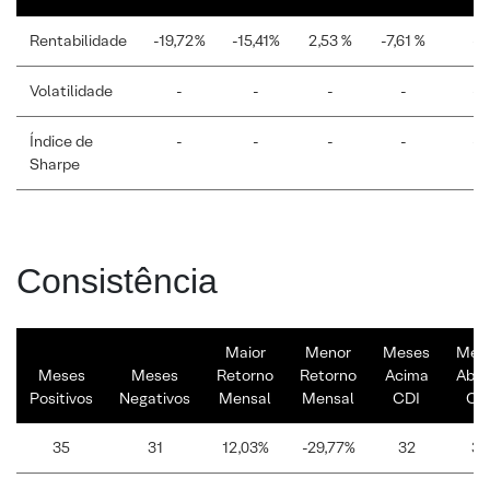
Rentabilidade
-19,72%
-15,41%
2,53 %
-7,61 %
-
Volatilidade
-
-
-
-
-
Índice de
-
-
-
-
-
Sharpe
Consistência
Maior
Menor
Meses
Mes
Meses
Meses
Retorno
Retorno
Acima
Abai
Positivos
Negativos
Mensal
Mensal
CDI
CD
35
31
12,03%
-29,77%
32
34