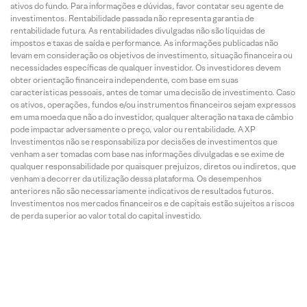
ativos do fundo. Para informações e dúvidas, favor contatar seu agente de
investimentos. Rentabilidade passada não representa garantia de
rentabilidade futura. As rentabilidades divulgadas não são líquidas de
impostos e taxas de saída e performance. As informações publicadas não
levam em consideração os objetivos de investimento, situação financeira ou
necessidades específicas de qualquer investidor. Os investidores devem
obter orientação financeira independente, com base em suas
características pessoais, antes de tomar uma decisão de investimento. Caso
os ativos, operações, fundos e/ou instrumentos financeiros sejam expressos
em uma moeda que não a do investidor, qualquer alteração na taxa de câmbio
pode impactar adversamente o preço, valor ou rentabilidade. A XP
Investimentos não se responsabiliza por decisões de investimentos que
venham a ser tomadas com base nas informações divulgadas e se exime de
qualquer responsabilidade por quaisquer prejuízos, diretos ou indiretos, que
venham a decorrer da utilização dessa plataforma. Os desempenhos
anteriores não são necessariamente indicativos de resultados futuros.
Investimentos nos mercados financeiros e de capitais estão sujeitos a riscos
de perda superior ao valor total do capital investido.