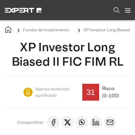
Fundos de Investimento
XP Investor Long Biased II
XP Investor Long
Biased II FIC FIM RL
Risco
Apenas investidor
31
qualificado
(0-100)
Compartilhar: