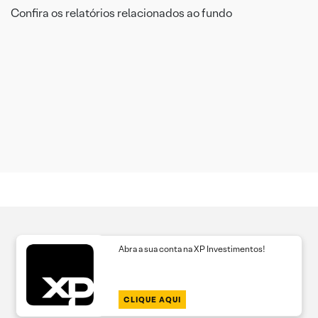
Confira os relatórios relacionados ao fundo
19 Ago 2020 • 5 mins
11 Ago 2020 •
de leitura
1 min de
Bancos: Risco
leitura
Destaques
ou
mensais:
Oportunidade?
XP Asset –
Call mensal XP
Julho/20
Long Term
Agosto/20
Abra a sua conta na XP Investimentos!
CLIQUE AQUI