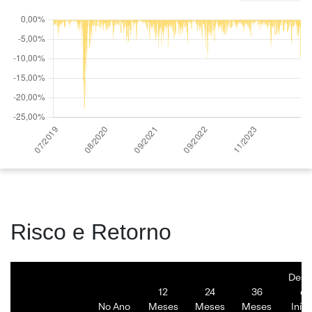
Risco e Retorno
Desd
12
24
36
o
No Ano
Meses
Meses
Meses
Iníci