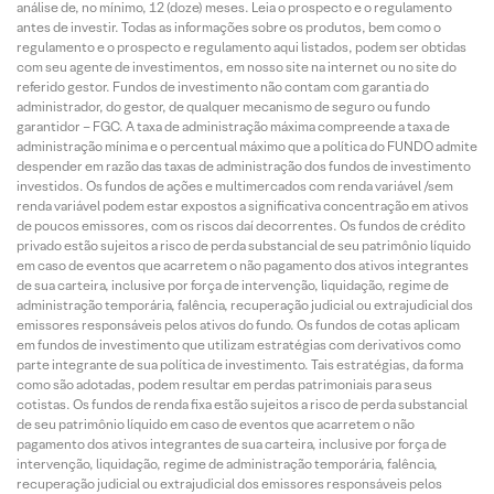
análise de, no mínimo, 12 (doze) meses. Leia o prospecto e o regulamento
antes de investir. Todas as informações sobre os produtos, bem como o
regulamento e o prospecto e regulamento aqui listados, podem ser obtidas
com seu agente de investimentos, em nosso site na internet ou no site do
referido gestor. Fundos de investimento não contam com garantia do
administrador, do gestor, de qualquer mecanismo de seguro ou fundo
garantidor – FGC. A taxa de administração máxima compreende a taxa de
administração mínima e o percentual máximo que a política do FUNDO admite
despender em razão das taxas de administração dos fundos de investimento
investidos. Os fundos de ações e multimercados com renda variável /sem
renda variável podem estar expostos a significativa concentração em ativos
de poucos emissores, com os riscos daí decorrentes. Os fundos de crédito
privado estão sujeitos a risco de perda substancial de seu patrimônio líquido
em caso de eventos que acarretem o não pagamento dos ativos integrantes
de sua carteira, inclusive por força de intervenção, liquidação, regime de
administração temporária, falência, recuperação judicial ou extrajudicial dos
emissores responsáveis pelos ativos do fundo. Os fundos de cotas aplicam
em fundos de investimento que utilizam estratégias com derivativos como
parte integrante de sua política de investimento. Tais estratégias, da forma
como são adotadas, podem resultar em perdas patrimoniais para seus
cotistas. Os fundos de renda fixa estão sujeitos a risco de perda substancial
de seu patrimônio líquido em caso de eventos que acarretem o não
pagamento dos ativos integrantes de sua carteira, inclusive por força de
intervenção, liquidação, regime de administração temporária, falência,
recuperação judicial ou extrajudicial dos emissores responsáveis pelos