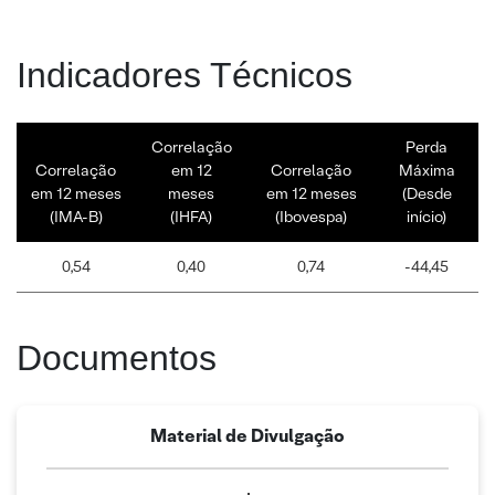
Indicadores Técnicos
Correlação
Perda
Correlação
em 12
Correlação
Máxima
em 12 meses
meses
em 12 meses
(Desde
(IMA-B)
(IHFA)
(Ibovespa)
início)
0,54
0,40
0,74
-44,45
Documentos
Material de Divulgação