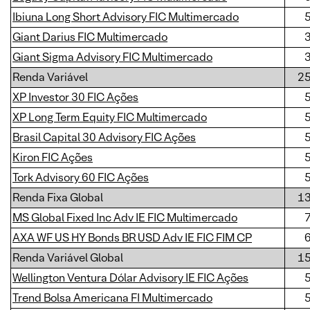
Ibiuna Long Short Advisory FIC Multimercado
Giant Darius FIC Multimercado
Giant Sigma Advisory FIC Multimercado
Renda Variável
2
XP Investor 30 FIC Ações
XP Long Term Equity FIC Multimercado
Brasil Capital 30 Advisory FIC Ações
Kiron FIC Ações
Tork Advisory 60 FIC Ações
Renda Fixa Global
1
MS Global Fixed Inc Adv IE FIC Multimercado
AXA WF US HY Bonds BR USD Adv IE FIC FIM CP
Renda Variável Global
1
Wellington Ventura Dólar Advisory IE FIC Ações
Trend Bolsa Americana FI Multimercado