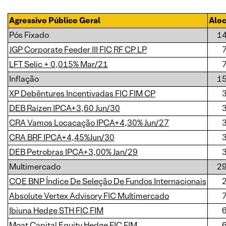
Agressivo Público Geral
Alo
Pós Fixado
1
JGP Corporate Feeder III FIC RF CP LP
LFT Selic + 0,015% Mar/21
Inflação
1
XP Debêntures Incentivadas FIC FIM CP
DEB Raízen IPCA+3,60 Jun/30
CRA Vamos Locacação IPCA+4,30% Jun/27
CRA BRF IPCA+4,45%Jun/30
DEB Petrobras IPCA+3,00% Jan/29
Multimercado
2
COE BNP Índice De Seleção De Fundos Internacionais
Absolute Vertex Advisory FIC Multimercado
Ibiuna Hedge STH FIC FIM
Moat Capital Equity Hedge FIC FIM