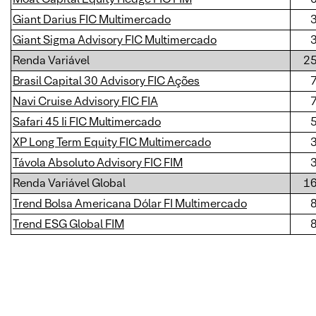
Giant Darius FIC Multimercado
Giant Sigma Advisory FIC Multimercado
Renda Variável
2
Brasil Capital 30 Advisory FIC Ações
Navi Cruise Advisory FIC FIA
Safari 45 Ii FIC Multimercado
XP Long Term Equity FIC Multimercado
Távola Absoluto Advisory FIC FIM
Renda Variável Global
1
Trend Bolsa Americana Dólar FI Multimercado
Trend ESG Global FIM