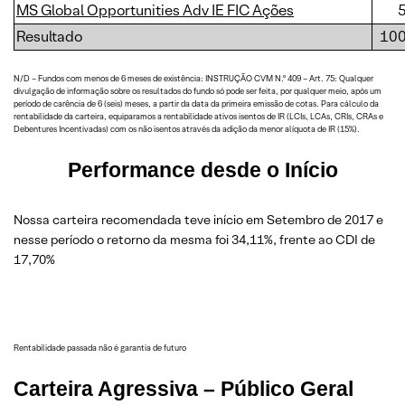
MS Global Opportunities Adv IE FIC Ações
Resultado
10
N/D – Fundos com menos de 6 meses de existência: INSTRUÇÃO CVM N.º 409 – Art. 75: Qualquer
divulgação de informação sobre os resultados do fundo só pode ser feita, por qualquer meio, após um
período de carência de 6 (seis) meses, a partir da data da primeira emissão de cotas. Para cálculo da
rentabilidade da carteira, equiparamos a rentabilidade ativos isentos de IR (LCIs, LCAs, CRIs, CRAs e
Debentures Incentivadas) com os não isentos através da adição da menor alíquota de IR (15%).
Performance desde o Início
Nossa carteira recomendada teve início em Setembro de 2017 e
nesse período o retorno da mesma foi 34,11%, frente ao CDI de
17,70%
Rentabilidade passada não é garantia de futuro
Carteira Agressiva – Público Geral