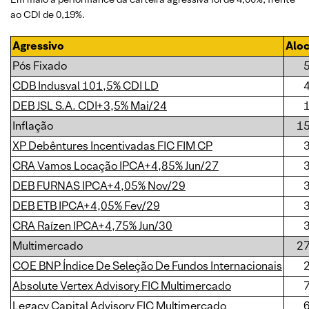
ao CDI de 0,19%.
Agressivo
Alo
Pós Fixado
CDB Indusval 101,5% CDI LD
DEB JSL S.A. CDI+3,5% Mai/24
Inflação
1
XP Debêntures Incentivadas FIC FIM CP
CRA Vamos Locação IPCA+4,85% Jun/27
DEB FURNAS IPCA+4,05% Nov/29
DEB ETB IPCA+4,05% Fev/29
CRA Raízen IPCA+4,75% Jun/30
Multimercado
2
COE BNP Índice De Seleção De Fundos Internacionais
Absolute Vertex Advisory FIC Multimercado
Legacy Capital Advisory FIC Multimercado