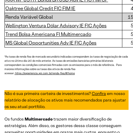
Oaktree Global Credit FIC FIM IE
Renda Variável Global
1
Wellington Ventura Dólar Advisory IE FIC Ações
Trend Bolsa Americana FI Multimercado
MS Global Opportunities Adv IE FIC Ações
*As taxas de renda fixa de mercado secundário indicadas correspondem às taxas de negociação de cada
ativo no último dia útil do mês anterior. As taxas de emissões bancárias primárias bilaterais
correspondem às condições comerciais firmadas com os emissores para o mês de referência. Para
maiores informações sobre as taxas dos ativos de renda fixa
acessar:
https://experiencia.xpi.com.br/renda-fixa/#/home
Não é sua primeira carteira de investimentos?
Confira
em nosso
relatório de alocação os ativos mais recomendados para ajustar
os seu atual portfólio.
Os fundos
Multimercado
trazem maior diversificação de
estratégias. Além disso, os gestores dessa classe conseguem
aproveitar oportunidades em prazos mais curtos, enquanto o