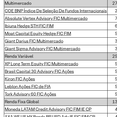
Multimercado
2
COE BNP Índice De Seleção De Fundos Internacionais
Absolute Vertex Advisory FIC Multimercado
Ibiuna Hedge STH FIC FIM
Moat Capital Equity Hedge FIC FIM
Giant Darius FIC Multimercado
Giant Sigma Advisory FIC Multimercado
Renda Variável
2
XP Long Term Equity FIC Multimercado
Brasil Capital 30 Advisory FIC Ações
Kiron FIC Ações
Leblon Ações FIC de FIA
Tork Advisory 60 FIC Ações
Renda Fixa Global
1
Moneda LATAM Credit Advisory FIC FIM IE CP
AXA WF US HY Bonds BR USD Adv IE FIC FIM CP