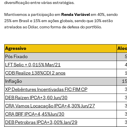
diversificação entre várias estratégias.
Mantivemos a participação em
Renda Variável
em 40%, sendo
25% em Brasil e 15% em ações globais, sendo que 10% estão
atrelados ao Dólar, como forma de defesa do portfólio.
Agressivo
Alo
Pós Fixado
LFT Selic + 0,015% Mar/21
CDB Realize 138%CDI 2 anos
Inflação
1
XP Debêntures Incentivadas FIC FIM CP
DEB Raízen IPCA+3,60 Jun/30
CRA Vamos Locacação IPCA+4,30% Jun/27
CRA BRF IPCA+4,45%Jun/30
DEB Petrobras IPCA+3,00% Jan/29