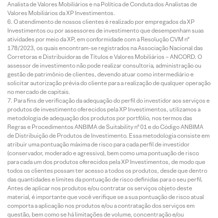
Analista de Valores Mobiliários e na Política de Conduta dos Analistas de
Valores Mobiliários da XP Investimentos.
O atendimento de nossos clientes é realizado por empregados da XP
Investimentos ou por assessores de investimento que desempenham suas
atividades por meio da XP, em conformidade com a Resolução CVM nº
178/2023, os quais encontram-se registrados na Associação Nacional das
Corretoras e Distribuidoras de Títulos e Valores Mobiliários – ANCORD. O
assessor de investimento não pode realizar consultoria, administração ou
gestão de patrimônio de clientes, devendo atuar como intermediário e
solicitar autorização prévia do cliente para a realização de qualquer operação
no mercado de capitais.
Para fins de verificação da adequação do perfil do investidor aos serviços e
produtos de investimento oferecidos pela XP Investimentos, utilizamos a
metodologia de adequação dos produtos por portfólio, nos termos das
Regras e Procedimentos ANBIMA de Suitability nº 01 e do Código ANBIMA
de Distribuição de Produtos de Investimento. Essa metodologia consiste em
atribuir uma pontuação máxima de risco para cada perfil de investidor
(conservador, moderado e agressivo), bem como uma pontuação de risco
para cada um dos produtos oferecidos pela XP Investimentos, de modo que
todos os clientes possam ter acesso a todos os produtos, desde que dentro
das quantidades e limites da pontuação de risco definidas para o seu perfil.
Antes de aplicar nos produtos e/ou contratar os serviços objeto deste
material, é importante que você verifique se a sua pontuação de risco atual
comporta a aplicação nos produtos e/ou a contratação dos serviços em
questão, bem como se há limitações de volume, concentração e/ou