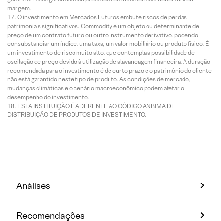
margem.
O investimento em Mercados Futuros embute riscos de perdas
patrimoniais significativos. Commodity é um objeto ou determinante de
preço de um contrato futuro ou outro instrumento derivativo, podendo
consubstanciar um índice, uma taxa, um valor mobiliário ou produto físico. É
um investimento de risco muito alto, que contempla a possibilidade de
oscilação de preço devido à utilização de alavancagem financeira. A duração
recomendada para o investimento é de curto prazo e o patrimônio do cliente
não está garantido neste tipo de produto. As condições de mercado,
mudanças climáticas e o cenário macroeconômico podem afetar o
desempenho do investimento.
ESTA INSTITUIÇÃO É ADERENTE AO CÓDIGO ANBIMA DE
DISTRIBUIÇÃO DE PRODUTOS DE INVESTIMENTO.
Análises
Recomendações