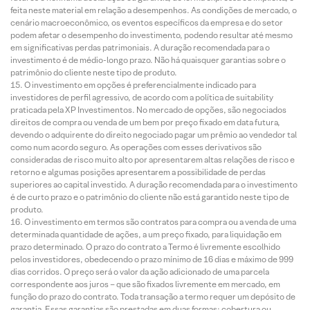
feita neste material em relação a desempenhos. As condições de mercado, o
cenário macroeconômico, os eventos específicos da empresa e do setor
podem afetar o desempenho do investimento, podendo resultar até mesmo
em significativas perdas patrimoniais. A duração recomendada para o
investimento é de médio-longo prazo. Não há quaisquer garantias sobre o
patrimônio do cliente neste tipo de produto.
O investimento em opções é preferencialmente indicado para
investidores de perfil agressivo, de acordo com a política de suitability
praticada pela XP Investimentos. No mercado de opções, são negociados
direitos de compra ou venda de um bem por preço fixado em data futura,
devendo o adquirente do direito negociado pagar um prêmio ao vendedor tal
como num acordo seguro. As operações com esses derivativos são
consideradas de risco muito alto por apresentarem altas relações de risco e
retorno e algumas posições apresentarem a possibilidade de perdas
superiores ao capital investido. A duração recomendada para o investimento
é de curto prazo e o patrimônio do cliente não está garantido neste tipo de
produto.
O investimento em termos são contratos para compra ou a venda de uma
determinada quantidade de ações, a um preço fixado, para liquidação em
prazo determinado. O prazo do contrato a Termo é livremente escolhido
pelos investidores, obedecendo o prazo mínimo de 16 dias e máximo de 999
dias corridos. O preço será o valor da ação adicionado de uma parcela
correspondente aos juros – que são fixados livremente em mercado, em
função do prazo do contrato. Toda transação a termo requer um depósito de
garantia. Essas garantias são prestadas em duas formas: cobertura ou