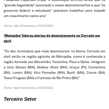
“grande ilegalidade” associada a esses desmatamentos e que “os
governos federal e estaduais” precisam trabalhar para impedir
um crescimento neste ano.”
Fonte: Valor Econômico, 07/05/2021
‘Matopiba’ liderou alertas de desmatamento no Cerrado em
abril
“Os dez municípios que mais desmataram no bioma Cerrado em
abril estão na região agrícola do Matopiba, como é conhecida a
região formada por Maranhão, Tocantins, Piauí e Bahia. Integram
a lista Balsas (MA), Aldeias Altas (MA), Uruçuí (PI), Correntina
(BA), Loreto (MA), Alto Parnaíba (MA), Buriti (MA), Cocos (BA),
Tasso Fragoso (MA) e Formosa do Rio Preto (BA).”
Fonte: Valor Econômico, 07/05/2021
Terceiro Setor