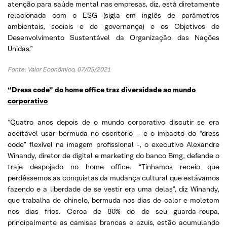
atenção para saúde mental nas empresas, diz, está diretamente
relacionada com o ESG (sigla em inglês de parâmetros
ambientais, sociais e de governança) e os Objetivos de
Desenvolvimento Sustentável da Organização das Nações
Unidas.”
Fonte: Valor Econômico, 07/05/2021
“Dress code” do home office traz diversidade ao mundo
corporativo
“Quatro anos depois de o mundo corporativo discutir se era
aceitável usar bermuda no escritório – e o impacto do “dress
code” flexível na imagem profissional -, o executivo Alexandre
Winandy, diretor de digital e marketing do banco Bmg, defende o
traje despojado no home office. “Tínhamos receio que
perdêssemos as conquistas da mudança cultural que estávamos
fazendo e a liberdade de se vestir era uma delas”, diz Winandy,
que trabalha de chinelo, bermuda nos dias de calor e moletom
nos dias frios. Cerca de 80% do de seu guarda-roupa,
principalmente as camisas brancas e azuis, estão acumulando