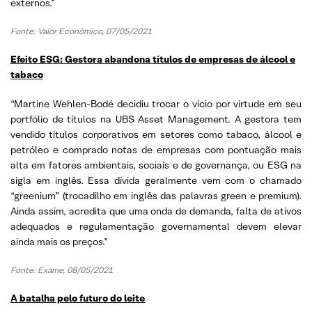
externos.”
Fonte: Valor Econômico, 07/05/2021
Efeito ESG: Gestora abandona títulos de empresas de álcool e
tabaco
“Martine Wehlen-Bodé decidiu trocar o vício por virtude em seu
portfólio de títulos na UBS Asset Management. A gestora tem
vendido títulos corporativos em setores como tabaco, álcool e
petróleo e comprado notas de empresas com pontuação mais
alta em fatores ambientais, sociais e de governança, ou ESG na
sigla em inglês. Essa dívida geralmente vem com o chamado
“greenium” (trocadilho em inglês das palavras green e premium).
Ainda assim, acredita que uma onda de demanda, falta de ativos
adequados e regulamentação governamental devem elevar
ainda mais os preços.”
Fonte: Exame, 08/05/2021
A batalha pelo futuro do leite