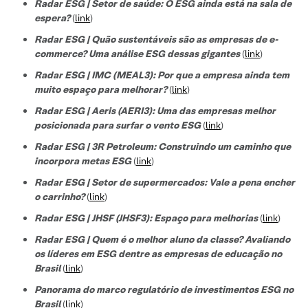
Radar ESG | Setor de saúde: O ESG ainda está na sala de
espera?
(
link
)
Radar ESG | Quão sustentáveis são as empresas de e-
commerce? Uma análise ESG dessas gigantes
(
link
)
Radar ESG | IMC (MEAL3): Por que a empresa ainda tem
muito espaço para melhorar?
(
link
)
Radar ESG | Aeris (AERI3): Uma das empresas melhor
posicionada para surfar o vento ESG
(
link
)
Radar ESG | 3R Petroleum: Construindo um caminho que
incorpora metas ESG
(
link
)
Radar ESG | Setor de supermercados: Vale a pena encher
o carrinho?
(
link
)
Radar ESG | JHSF (JHSF3): Espaço para melhorias
(
link
)
Radar ESG | Quem é o melhor aluno da classe? Avaliando
os líderes em ESG dentre as empresas de educação no
Brasil
(
link
)
Panorama do marco regulatório de investimentos ESG no
Brasil
(
link
)