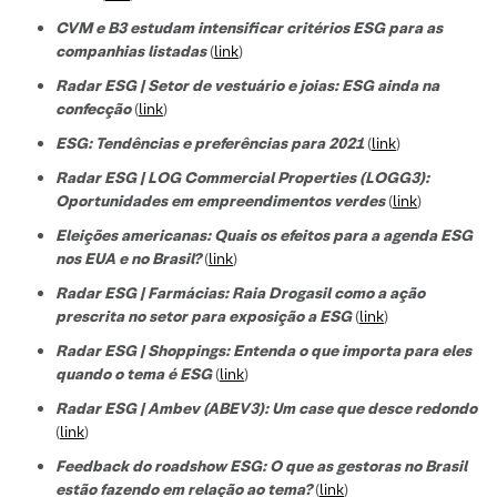
CVM e B3 estudam intensificar critérios ESG para as
companhias listadas
(
link
)
Radar ESG | Setor de vestuário e joias: ESG ainda na
confecção
(
link
)
ESG: Tendências e preferências para 2021
(
link
)
Radar ESG | LOG Commercial Properties (LOGG3):
Oportunidades em empreendimentos verdes
(
link
)
Eleições americanas: Quais os efeitos para a agenda ESG
nos EUA e no Brasil?
(
link
)
Radar ESG | Farmácias: Raia Drogasil como a ação
prescrita no setor para exposição a ESG
(
link
)
Radar ESG | Shoppings: Entenda o que importa para eles
quando o tema é ESG
(
link
)
Radar ESG | Ambev (ABEV3): Um case que desce redondo
(
link
)
Feedback do roadshow ESG: O que as gestoras no Brasil
estão fazendo em relação ao tema?
(
link
)