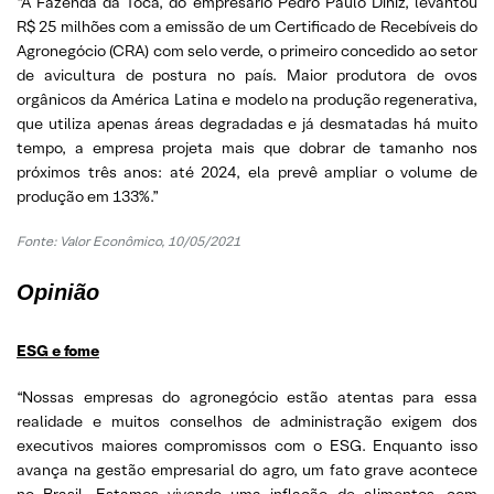
“A Fazenda da Toca, do empresário Pedro Paulo Diniz, levantou
R$ 25 milhões com a emissão de um Certificado de Recebíveis do
Agronegócio (CRA) com selo verde, o primeiro concedido ao setor
de avicultura de postura no país. Maior produtora de ovos
orgânicos da América Latina e modelo na produção regenerativa,
que utiliza apenas áreas degradadas e já desmatadas há muito
tempo, a empresa projeta mais que dobrar de tamanho nos
próximos três anos: até 2024, ela prevê ampliar o volume de
produção em 133%.”
Fonte: Valor Econômico, 10/05/2021
Opinião
ESG e fome
“Nossas empresas do agronegócio estão atentas para essa
realidade e muitos conselhos de administração exigem dos
executivos maiores compromissos com o ESG. Enquanto isso
avança na gestão empresarial do agro, um fato grave acontece
no Brasil. Estamos vivendo uma inflação de alimentos, com