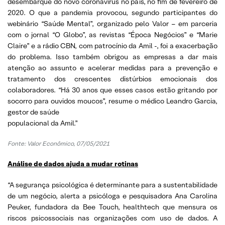
desembarque do novo coronavírus no país, no fim de fevereiro de
2020. O que a pandemia provocou, segundo participantes do
webinário “Saúde Mental”, organizado pelo Valor – em parceria
com o jornal “O Globo”, as revistas “Época Negócios” e “Marie
Claire” e a rádio CBN, com patrocínio da Amil -, foi a exacerbação
do problema. Isso também obrigou as empresas a dar mais
atenção ao assunto e acelerar medidas para a prevenção e
tratamento dos crescentes distúrbios emocionais dos
colaboradores. “Há 30 anos que esses casos estão gritando por
socorro para ouvidos moucos”, resume o médico Leandro Garcia,
gestor de saúde
populacional da Amil.”
Fonte: Valor Econômico, 07/05/2021
Análise de dados ajuda a mudar rotinas
“A segurança psicológica é determinante para a sustentabilidade
de um negócio, alerta a psicóloga e pesquisadora Ana Carolina
Peuker, fundadora da Bee Touch, healthtech que mensura os
riscos psicossociais nas organizações com uso de dados. A