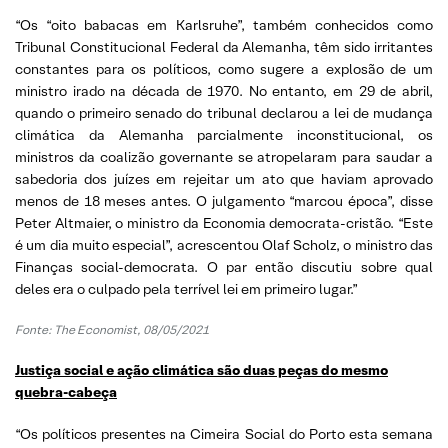
“Os “oito babacas em Karlsruhe”, também conhecidos como
Tribunal Constitucional Federal da Alemanha, têm sido irritantes
constantes para os políticos, como sugere a explosão de um
ministro irado na década de 1970. No entanto, em 29 de abril,
quando o primeiro senado do tribunal declarou a lei de mudança
climática da Alemanha parcialmente inconstitucional, os
ministros da coalizão governante se atropelaram para saudar a
sabedoria dos juízes em rejeitar um ato que haviam aprovado
menos de 18 meses antes. O julgamento “marcou época”, disse
Peter Altmaier, o ministro da Economia democrata-cristão. “Este
é um dia muito especial”, acrescentou Olaf Scholz, o ministro das
Finanças social-democrata. O par então discutiu sobre qual
deles era o culpado pela terrível lei em primeiro lugar.”
Fonte: The Economist, 08/05/2021
Justiça social e ação climática são duas peças do mesmo
quebra-cabeça
“Os políticos presentes na Cimeira Social do Porto esta semana