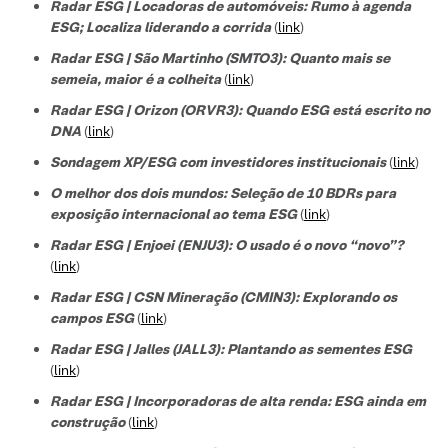
Radar ESG | Locadoras de automóveis: Rumo à agenda
ESG; Localiza liderando a corrida
(
link
)
Radar ESG | São Martinho (SMTO3): Quanto mais se
semeia, maior é a colheita
(
link
)
Radar ESG | Orizon (ORVR3): Quando ESG está escrito no
DNA
(
link
)
Sondagem XP/ESG com investidores institucionais
(
link
)
O melhor dos dois mundos: Seleção de 10 BDRs para
exposição internacional ao tema ESG
(
link
)
Radar ESG | Enjoei (ENJU3): O usado é o novo “novo”?
(
link
)
Radar ESG | CSN Mineração (CMIN3): Explorando os
campos ESG
(
link
)
Radar ESG | Jalles (JALL3): Plantando as sementes ESG
(
link
)
Radar ESG | Incorporadoras de alta renda: ESG ainda em
construção
(
link
)