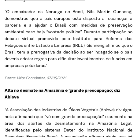
“O embaixador da Noruega no Brasil, Nils Martin Gunneng,
demonstrou que o país europeu está disposto a recomeçar a
parceria e a ajudar o Brasil com medidas de preservação
ambiental caso haja “vontade política”. Durante participação no
debate virtual promovido pelo Instituto para Reforma das
Relações entre Estado e Empresa (IREE), Gunneng afirmou que o
Brasil tem a prerrogativa da decisão ao ser indagado se o país
deveria adotar regras para dificultar investimentos de fundos em
empresas poluidoras.”
Fonte: Valor Econômico, 07/05/2021
Alta no desmate na Amazônia é ‘grande preocupação’, diz
Abiove
“A Associação das Indústrias de Óleos Vegetais (Abiove) divulgou
nota afirmando que “vê com grande preocupação” o aumento na
área dos alertas de desmatamento na Amazônia Legal,
identificadas pelo sistema Deter, do Instituto Nacional de
Pesquisas Espaciais (Inpe). A associação afirmou ainda que há