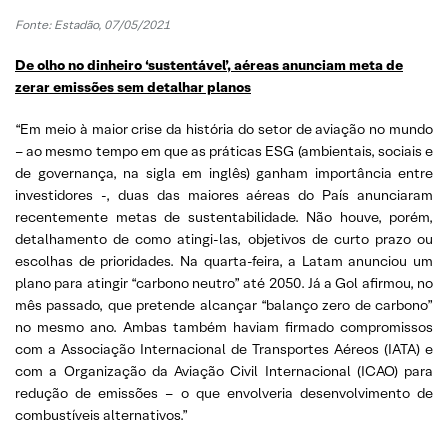
Fonte: Estadão, 07/05/2021
De olho no dinheiro ‘sustentável’, aéreas anunciam meta de
zerar emissões sem detalhar planos
“Em meio à maior crise da história do setor de aviação no mundo
– ao mesmo tempo em que as práticas ESG (ambientais, sociais e
de governança, na sigla em inglês) ganham importância entre
investidores -, duas das maiores aéreas do País anunciaram
recentemente metas de sustentabilidade. Não houve, porém,
detalhamento de como atingi-las, objetivos de curto prazo ou
escolhas de prioridades. Na quarta-feira, a Latam anunciou um
plano para atingir “carbono neutro” até 2050. Já a Gol afirmou, no
mês passado, que pretende alcançar “balanço zero de carbono”
no mesmo ano. Ambas também haviam firmado compromissos
com a Associação Internacional de Transportes Aéreos (IATA) e
com a Organização da Aviação Civil Internacional (ICAO) para
redução de emissões – o que envolveria desenvolvimento de
combustíveis alternativos.”