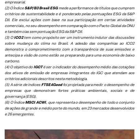
empresarial.
(2) O Índice
S&P/B3 Brasil ESG
mede a performance de títulos que cumprem
critérios de sustentabilidade e é ponderado pelas pontuações ESG da S&P
DJI. Ele exclui ações com base na sua participação em certas atividades
comerciais, no seu desempenho em comparação com o Pacto Global da ONU
e também cias sem pontuação ESG da S&P DJI.
(3) O
ICO2
tem como propósito ser um instrumento indutor das discussões
sobre mudança do clima no Brasil. A adesão das companhias ao ICO2
demonstra o comprometimento com a transparência de suas emissões e
antecipa a visão de como estão se preparando para uma economia de baixo
carbono.
(4) O objetivo do
IGCT
é ser o indicador do desempenho médio das cotações
dos ativos de emissão de empresas integrantes do IGC que atendam aos
critérios adicionais descritos nesta metodologia.
(5)
A série de índices
FTSE4Good
foi projetada para medir o desempenho de
empresas que demonstram fortes práticas ambientais, sociais e de
governança (ESG).
(6)
O Índice
MSCI ACWI
, que representa o desempenho de todo o conjunto
de ações de grande e médio porte do mundo, em 23 mercados desenvolvidos
e 26 emergentes.