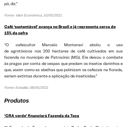
pó, diz.”
Fonte: Valor Econômico, 10/05/2021
Café ‘sustentável’ avança no Brasil e já representa cerca de
15% da safra
“O cafeicultor Marcelo Montanari aboliu o uso
de agrotóxicos nos 200 hectares de café cultivados em sua
fazenda no município de Patrocínio (MG). Ele deixou o combate
às pragas por conta de vespas que predam os insetos daninhos e
que, assim como as abelhas que polinizam os cafezais na florada,
seriam extintas durante a aplicação de inseticidas.”
Fonte: Estadão, 08/05/2021
Produtos
‘CRA verde’ financiará Fazenda da Toca