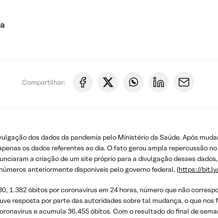
ca
Compartilhar:
ivulgação dos dados da pandemia pelo Ministério da Saúde. Após mudanç
do apenas os dados referentes ao dia. O fato gerou ampla repercussão n
nciaram a criação de um site próprio para a divulgação desses dados,
números anteriormente disponíveis pelo governo federal. (
https://bit.
30, 1.382 óbitos por coronavírus em 24 horas, número que não correspo
ouve resposta por parte das autoridades sobre tal mudança, o que nos 
coronavírus e acumula 36.455 óbitos. Com o resultado do final de sem