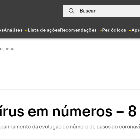
Buscar
os
Análises
Lista de ações
Recomendações
Periódicos
Apr
e junho
rus em números – 8
ompanhamento da evolução do número de casos do coronavír