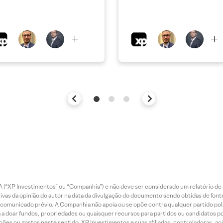
 (“XP Investimentos” ou “Companhia”) e não deve ser considerado um relatório de 
vas da opinião do autor na data da divulgação do documento sendo obtidas de fonte
municado prévio. A Companhia não apoia ou se opõe contra qualquer partido polít
 a doar fundos, propriedades ou quaisquer recursos para partidos ou candidatos po
ões ou gastos neste sentido. XP Investimentos e suas afiliadas, controladoras, ac