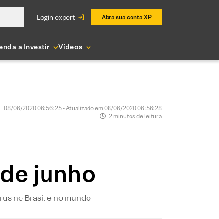
login expert
Abra sua conta XP
enda a Investir
Vídeos
08/06/2020 06:56:25 • Atualizado em 08/06/2020 06:56:28
2 minutos de leitura
 de junho
us no Brasil e no mundo