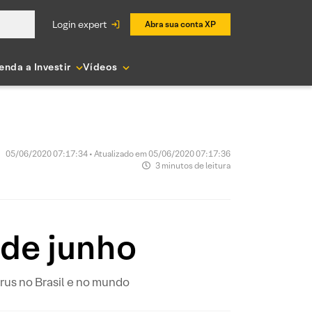
login expert
Abra sua conta XP
enda a Investir
Vídeos
05/06/2020 07:17:34 • Atualizado em 05/06/2020 07:17:36
3 minutos de leitura
 de junho
us no Brasil e no mundo