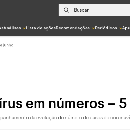
Buscar
os
Análises
Lista de ações
Recomendações
Periódicos
Apr
e junho
rus em números – 5
ompanhamento da evolução do número de casos do coronavír