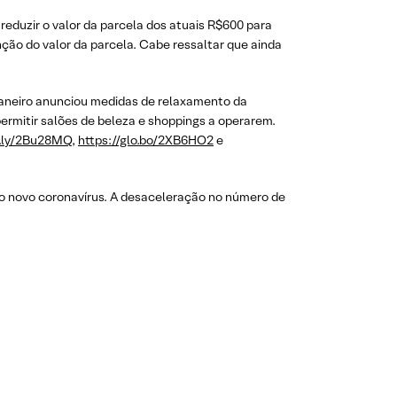
reduzir o valor da parcela dos atuais R$600 para
ção do valor da parcela. Cabe ressaltar que ainda
de Janeiro anunciou medidas de relaxamento da
ermitir salões de beleza e shoppings a operarem.
it.ly/2Bu28MQ
,
https://glo.bo/2XB6HO2
e
o novo coronavírus. A desaceleração no número de