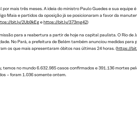
 por mais três meses. A ideia do ministro Paulo Guedes e sua equipe é 
igo Maia e partidos da oposição já se posicionaram a favor da manuten
ttps://bit.ly/2Ub9kEg
e
https://bit.ly/373mg42
)
rmissão para a reabertura a partir de hoje na capital paulista. O Rio 
idade. No Pará, a prefeitura de Belém também anunciou medidas para p
foram os que mais apresentaram óbitos nas últimas 24 horas. (
https://b
y, temos no mundo 6.632.985 casos confirmados e 391.136 mortes pel
idos – foram 1.036 somente ontem.