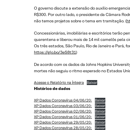
O governo discute a extensão do auxílio emergencial
R$300. Por outro lado, o presidente da Câmara Rodr
não temos projetos sobre o tema em tramitação. (
h
Concessionárias, imobiliárias e escritórios terão pe
quarentena e liberou mais de 14 mil camelôs pela c
Os três estados, São Paulo, Rio de Janeiro e Pará, 
https://glo.bo/3eS8t31
)
De acordo com os dados da Johns Hopkins Universit
mortes não seguiu o ritmo esperado no Estados Un
Acesse o Relatório na Íntegra
Baixar
Histórico de dados
XP Dados Coronavírus 04/06/20:
Baixar
XP Dados Coronavírus 03/06/20:
Baixar
XP Dados Coronavírus 02/06/20:
Baixar
XP Dados Coronavírus 01/06/20:
Baixar
XP Dados Coronavírus 29/05/20:
Baixar
XP Dados Coronavírus 28/05/20:
Baixar