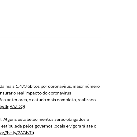
ada mais 1.473 óbitos por coronavírus, maior número
ensurar o real impacto do coronavírus
s anteriores, o estudo mais completo, realizado
t.ly/3gRAZDQ
)
al. Alguns estabelecimentos serão obrigados a
estipulada pelos governos locais e vigorará até o
s://bit.ly/2AClvTI
)