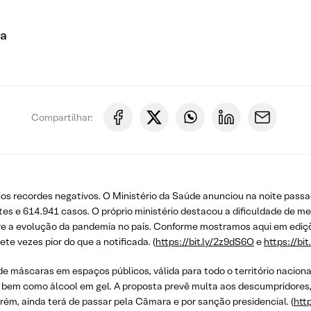
ca
Compartilhar:
prios recordes negativos. O Ministério da Saúde anunciou na noite pass
rtes e 614.941 casos. O próprio ministério destacou a dificuldade de m
e a evolução da pandemia no país. Conforme mostramos aqui em ediçõe
te vezes pior do que a notificada. (
https://bit.ly/2z9dS6O
e
https://bi
 máscaras em espaços públicos, válida para todo o território nacion
, bem como álcool em gel. A proposta prevê multa aos descumpridores, 
orém, ainda terá de passar pela Câmara e por sanção presidencial. (
http