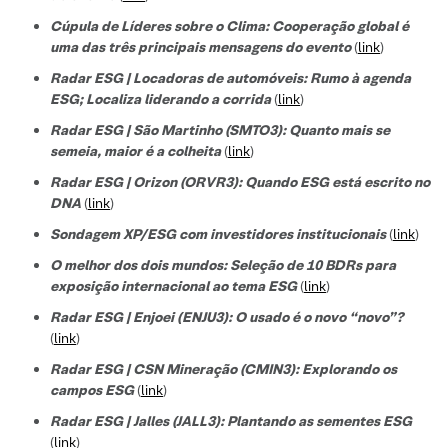
Cúpula de Líderes sobre o Clima: Cooperação global é
uma das três principais mensagens do evento
(
link
)
Radar ESG | Locadoras de automóveis: Rumo à agenda
ESG; Localiza liderando a corrida
(
link
)
Radar ESG | São Martinho (SMTO3): Quanto mais se
semeia, maior é a colheita
(
link
)
Radar ESG | Orizon (ORVR3): Quando ESG está escrito no
DNA
(
link
)
Sondagem XP/ESG com investidores institucionais
(
link
)
O melhor dos dois mundos: Seleção de 10 BDRs para
exposição internacional ao tema ESG
(
link
)
Radar ESG | Enjoei (ENJU3): O usado é o novo “novo”?
(
link
)
Radar ESG | CSN Mineração (CMIN3): Explorando os
campos ESG
(
link
)
Radar ESG | Jalles (JALL3): Plantando as sementes ESG
(
link
)