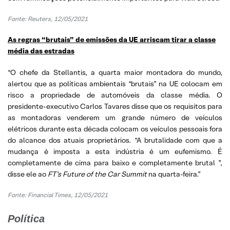
Fonte: Reuters, 12/05/2021
As regras “brutais” de emissões da UE arriscam tirar a classe
média das estradas
“O chefe da Stellantis, a quarta maior montadora do mundo,
alertou que as políticas ambientais “brutais” na UE colocam em
risco a propriedade de automóveis da classe média. O
presidente-executivo Carlos Tavares disse que os requisitos para
as montadoras venderem um grande número de veículos
elétricos durante esta década colocam os veículos pessoais fora
do alcance dos atuais proprietários. “A brutalidade com que a
mudança é imposta a esta indústria é um eufemismo. É
completamente de cima para baixo e completamente brutal ”,
disse ele ao
FT’s Future of the Car Summit
na quarta-feira.”
Fonte: Financial Times, 12/05/2021
Política