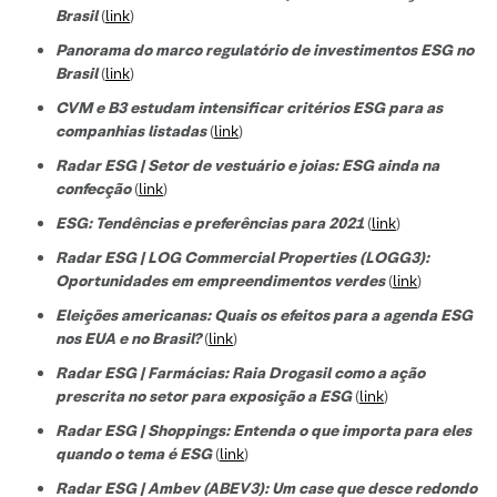
Brasil
(
link
)
Panorama do marco regulatório de investimentos ESG no
Brasil
(
link
)
CVM e B3 estudam intensificar critérios ESG para as
companhias listadas
(
link
)
Radar ESG | Setor de vestuário e joias: ESG ainda na
confecção
(
link
)
ESG: Tendências e preferências para 2021
(
link
)
Radar ESG | LOG Commercial Properties (LOGG3):
Oportunidades em empreendimentos verdes
(
link
)
Eleições americanas: Quais os efeitos para a agenda ESG
nos EUA e no Brasil?
(
link
)
Radar ESG | Farmácias: Raia Drogasil como a ação
prescrita no setor para exposição a ESG
(
link
)
Radar ESG | Shoppings: Entenda o que importa para eles
quando o tema é ESG
(
link
)
Radar ESG | Ambev (ABEV3): Um case que desce redondo