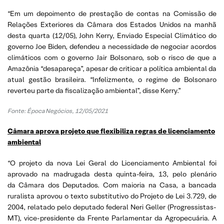
“Em um depoimento de prestação de contas na Comissão de
Relações Exteriores da Câmara dos Estados Unidos na manhã
desta quarta (12/05), John Kerry, Enviado Especial Climático do
governo Joe Biden, defendeu a necessidade de negociar acordos
climáticos com o governo Jair Bolsonaro, sob o risco de que a
Amazônia “desapareça”, apesar de criticar a política ambiental da
atual gestão brasileira. “Infelizmente, o regime de Bolsonaro
reverteu parte da fiscalização ambiental”, disse Kerry.”
Fonte: Época Negócios, 12/05/2021
Câmara aprova projeto que flexibiliza regras de licenciamento
ambiental
“O projeto da nova Lei Geral do Licenciamento Ambiental foi
aprovado na madrugada desta quinta-feira, 13, pelo plenário
da Câmara dos Deputados. Com maioria na Casa, a bancada
ruralista aprovou o texto substitutivo do Projeto de Lei 3.729, de
2004, relatado pelo deputado federal Neri Geller (Progressistas-
MT), vice-presidente da Frente Parlamentar da Agropecuária. A