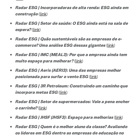
Radar ESG | Incorporadoras de alta renda: ESG ainda em
construção
(
link
)
Radar ESG | Setor de saúde: O ESG ainda está na sala de
espera?
(
link
)
Radar ESG | Quão sustentáveis são as empresas de e-
commerce? Uma análise ESG dessas gigantes
(
link
)
Radar ESG | IMC (MEAL3): Por que a empresa ainda tem
muito espaço para melhorar?
(
link
)
Radar ESG | Aeris (AERI3): Uma das empresas melhor
posicionada para surfar o vento ESG
(
link
)
Radar ESG | 3R Petroleum: Construindo um caminho que
incorpora metas ESG
(
link
)
Radar ESG | Setor de supermercados: Vale a pena encher
o carrinho?
(
link
)
Radar ESG | JHSF (JHSF3): Espaço para melhorias
(
link
)
Radar ESG | Quem é o melhor aluno da classe? Avaliando
os líderes em ESG dentre as empresas de educação no