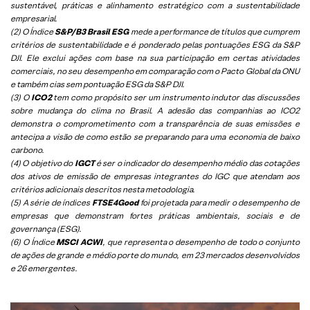
sustentável, práticas e alinhamento estratégico com a sustentabilidade
empresarial.
(2) O Índice
S&P/B3 Brasil ESG
mede a performance de títulos que cumprem
critérios de sustentabilidade e é ponderado pelas pontuações ESG da S&P
DJI. Ele exclui ações com base na sua participação em certas atividades
comerciais, no seu desempenho em comparação com o Pacto Global da ONU
e também cias sem pontuação ESG da S&P DJI.
(3) O
ICO2
tem como propósito ser um instrumento indutor das discussões
sobre mudança do clima no Brasil. A adesão das companhias ao ICO2
demonstra o comprometimento com a transparência de suas emissões e
antecipa a visão de como estão se preparando para uma economia de baixo
carbono.
(4) O objetivo do
IGCT
é ser o indicador do desempenho médio das cotações
dos ativos de emissão de empresas integrantes do IGC que atendam aos
critérios adicionais descritos nesta metodologia.
(5)
A série de índices
FTSE4Good
foi projetada para medir o desempenho de
empresas que demonstram fortes práticas ambientais, sociais e de
governança (ESG).
(6)
O Índice
MSCI ACWI
, que representa o desempenho de todo o conjunto
de ações de grande e médio porte do mundo, em 23 mercados desenvolvidos
e 26 emergentes.