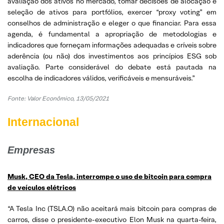
avaliação dos ativos no mercado, tomar decisões de alocação e
seleção de ativos para portfólios, exercer “proxy voting” em
conselhos de administração e eleger o que financiar. Para essa
agenda, é fundamental a apropriação de metodologias e
indicadores que forneçam informações adequadas e críveis sobre
aderência (ou não) dos investimentos aos princípios ESG sob
avaliação. Parte considerável do debate está pautada na
escolha de indicadores válidos, verificáveis e mensuráveis.”
Fonte: Valor Econômico, 13/05/2021
Internacional
Empresas
Musk, CEO da Tesla, interrompe o uso de bitcoin para compra
de veículos elétrico
s
“A Tesla Inc (TSLA.O) não aceitará mais bitcoin para compras de
carros, disse o presidente-executivo Elon Musk na quarta-feira,