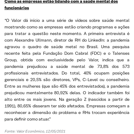
Como as empresas estão lidando com a saúde mental dos
funcionários
“O Valor dá início a uma série de vídeos sobre saúde mental
mostrando como as empresas estão criando programas e ações
para tratar a questão neste momento. A primeira entrevista é
com Alexandre Ullmann, diretor de RH do LinkedIn: a pandemia
agravou o quadro de saúde metal no Brasil. Uma pesquisa
recente feita pela Fundação Dom Cabral (FDC) e o Talenses
Group, obtida com exclusividade pelo Valor, indica que a
pandemia prejudicou a saúde mental de 73,8% dos 573
profissionais entrevistados. Do total, 40% ocupam posições
gerenciais e 20,5% são diretores, VPs, C-Level ou conselheiro.
Entre as mulheres (que são 45% dos entrevistados), a pandemia
prejudicou mentalmente 80,92% delas. O indicador também foi
alto entre os mais jovens. Na geração Z (nascidos a partir de
1991), 80,65% disseram ter sido afetados. Empresas começam a
reconhecer a dimensão do problema e RHs trocam experiência
para definir como atuar.”
Fonte: Valor Econômico, 12/05/2021