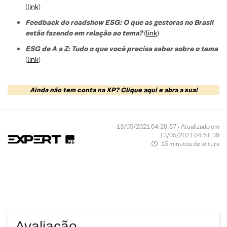
(
link
)
Feedback do roadshow ESG: O que as gestoras no Brasil
estão fazendo em relação ao tema?
(
link
)
ESG de A a Z: Tudo o que você precisa saber sobre o tema
(
link
)
Ainda não tem conta na XP?
Clique aqui
e abra a sua!
13/05/2021 04:20:57 • Atualizado em
13/05/2021 04:51:39
15 minutos de leitura
Avaliação