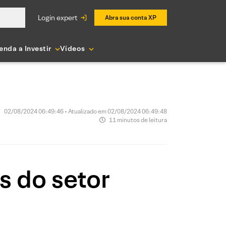
login expert
Abra sua conta XP
enda a Investir
Vídeos
02/08/2024 06:49:46 • Atualizado em 02/08/2024 06:49:48
11 minutos de leitura
as do setor