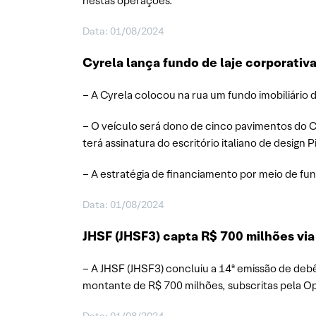
nestas operações.
Data: 01/08/2024
Cyrela lança fundo de laje corporativ
– A Cyrela colocou na rua um fundo imobiliário 
– O veículo será dono de cinco pavimentos do 
terá assinatura do escritório italiano de design 
– A estratégia de financiamento por meio de fun
Data: 01/08/2024
JHSF (JHSF3) capta R$ 700 milhões via
– A JHSF (JHSF3) concluiu a 14ª emissão de debên
montante de R$ 700 milhões, subscritas pela Op