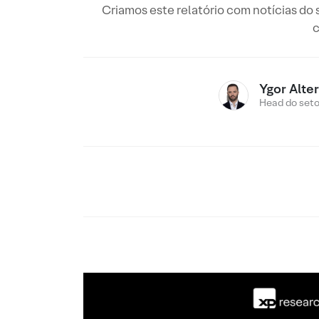
Criamos este relatório com notícias do
c
Ygor Alte
Head do setor