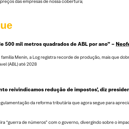
s preços das empresas de nossa cobertura;
que
de 500 mil metros quadrados de ABL por ano” –
Neof
 família Menin, a Log registra recorde de produção, mais que dobr
vel (ABL) até 2028
to reivindicamos redução de impostos’, diz preside
egulamentação da reforma tributária que agora segue para apreci
ra “guerra de números” com o governo, divergindo sobre o impa