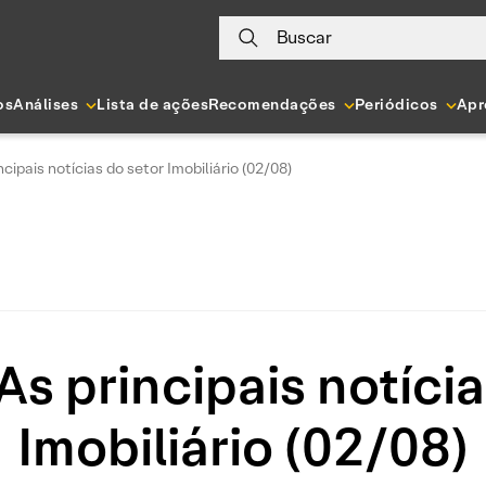
Buscar
os
Análises
Lista de ações
Recomendações
Periódicos
Apr
ncipais notícias do setor Imobiliário (02/08)
As principais notíci
Imobiliário (02/08)