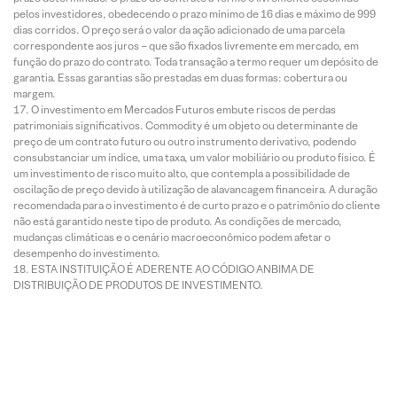
pelos investidores, obedecendo o prazo mínimo de 16 dias e máximo de 999
dias corridos. O preço será o valor da ação adicionado de uma parcela
correspondente aos juros – que são fixados livremente em mercado, em
função do prazo do contrato. Toda transação a termo requer um depósito de
garantia. Essas garantias são prestadas em duas formas: cobertura ou
margem.
O investimento em Mercados Futuros embute riscos de perdas
patrimoniais significativos. Commodity é um objeto ou determinante de
preço de um contrato futuro ou outro instrumento derivativo, podendo
consubstanciar um índice, uma taxa, um valor mobiliário ou produto físico. É
um investimento de risco muito alto, que contempla a possibilidade de
oscilação de preço devido à utilização de alavancagem financeira. A duração
recomendada para o investimento é de curto prazo e o patrimônio do cliente
não está garantido neste tipo de produto. As condições de mercado,
mudanças climáticas e o cenário macroeconômico podem afetar o
desempenho do investimento.
ESTA INSTITUIÇÃO É ADERENTE AO CÓDIGO ANBIMA DE
DISTRIBUIÇÃO DE PRODUTOS DE INVESTIMENTO.