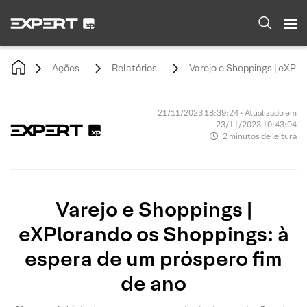
Ações
Relatórios
Varejo e Shoppings | eXPlo
21/11/2023 18:39:24 • Atualizado em
23/11/2023 10:43:04
2 minutos de leitura
Varejo e Shoppings |
eXPlorando os Shoppings: à
espera de um próspero fim
de ano