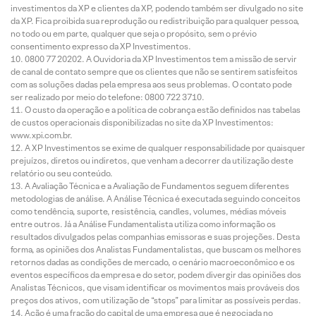
investimentos da XP e clientes da XP, podendo também ser divulgado no site
da XP. Fica proibida sua reprodução ou redistribuição para qualquer pessoa,
no todo ou em parte, qualquer que seja o propósito, sem o prévio
consentimento expresso da XP Investimentos.
0800 77 20202. A Ouvidoria da XP Investimentos tem a missão de servir
de canal de contato sempre que os clientes que não se sentirem satisfeitos
com as soluções dadas pela empresa aos seus problemas. O contato pode
ser realizado por meio do telefone: 0800 722 3710.
O custo da operação e a política de cobrança estão definidos nas tabelas
de custos operacionais disponibilizadas no site da XP Investimentos:
www.xpi.com.br.
A XP Investimentos se exime de qualquer responsabilidade por quaisquer
prejuízos, diretos ou indiretos, que venham a decorrer da utilização deste
relatório ou seu conteúdo.
A Avaliação Técnica e a Avaliação de Fundamentos seguem diferentes
metodologias de análise. A Análise Técnica é executada seguindo conceitos
como tendência, suporte, resistência, candles, volumes, médias móveis
entre outros. Já a Análise Fundamentalista utiliza como informação os
resultados divulgados pelas companhias emissoras e suas projeções. Desta
forma, as opiniões dos Analistas Fundamentalistas, que buscam os melhores
retornos dadas as condições de mercado, o cenário macroeconômico e os
eventos específicos da empresa e do setor, podem divergir das opiniões dos
Analistas Técnicos, que visam identificar os movimentos mais prováveis dos
preços dos ativos, com utilização de “stops” para limitar as possíveis perdas.
Ação é uma fração do capital de uma empresa que é negociada no