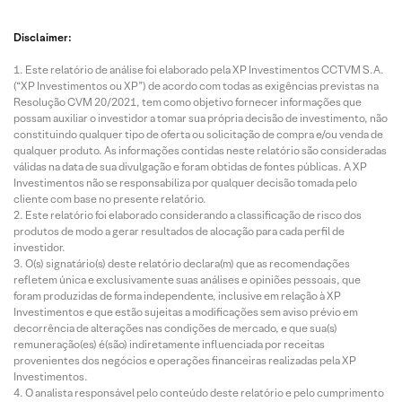
Disclaimer:
Este relatório de análise foi elaborado pela XP Investimentos CCTVM S.A.
(“XP Investimentos ou XP”) de acordo com todas as exigências previstas na
Resolução CVM 20/2021, tem como objetivo fornecer informações que
possam auxiliar o investidor a tomar sua própria decisão de investimento, não
constituindo qualquer tipo de oferta ou solicitação de compra e/ou venda de
qualquer produto. As informações contidas neste relatório são consideradas
válidas na data de sua divulgação e foram obtidas de fontes públicas. A XP
Investimentos não se responsabiliza por qualquer decisão tomada pelo
cliente com base no presente relatório.
Este relatório foi elaborado considerando a classificação de risco dos
produtos de modo a gerar resultados de alocação para cada perfil de
investidor.
O(s) signatário(s) deste relatório declara(m) que as recomendações
refletem única e exclusivamente suas análises e opiniões pessoais, que
foram produzidas de forma independente, inclusive em relação à XP
Investimentos e que estão sujeitas a modificações sem aviso prévio em
decorrência de alterações nas condições de mercado, e que sua(s)
remuneração(es) é(são) indiretamente influenciada por receitas
provenientes dos negócios e operações financeiras realizadas pela XP
Investimentos.
O analista responsável pelo conteúdo deste relatório e pelo cumprimento