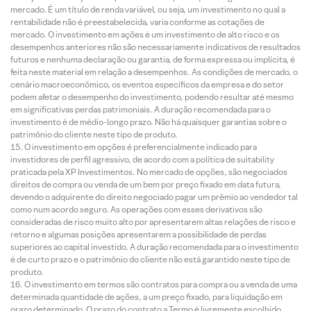
mercado. É um título de renda variável, ou seja, um investimento no qual a
rentabilidade não é preestabelecida, varia conforme as cotações de
mercado. O investimento em ações é um investimento de alto risco e os
desempenhos anteriores não são necessariamente indicativos de resultados
futuros e nenhuma declaração ou garantia, de forma expressa ou implícita, é
feita neste material em relação a desempenhos. As condições de mercado, o
cenário macroeconômico, os eventos específicos da empresa e do setor
podem afetar o desempenho do investimento, podendo resultar até mesmo
em significativas perdas patrimoniais. A duração recomendada para o
investimento é de médio-longo prazo. Não há quaisquer garantias sobre o
patrimônio do cliente neste tipo de produto.
O investimento em opções é preferencialmente indicado para
investidores de perfil agressivo, de acordo com a política de suitability
praticada pela XP Investimentos. No mercado de opções, são negociados
direitos de compra ou venda de um bem por preço fixado em data futura,
devendo o adquirente do direito negociado pagar um prêmio ao vendedor tal
como num acordo seguro. As operações com esses derivativos são
consideradas de risco muito alto por apresentarem altas relações de risco e
retorno e algumas posições apresentarem a possibilidade de perdas
superiores ao capital investido. A duração recomendada para o investimento
é de curto prazo e o patrimônio do cliente não está garantido neste tipo de
produto.
O investimento em termos são contratos para compra ou a venda de uma
determinada quantidade de ações, a um preço fixado, para liquidação em
prazo determinado. O prazo do contrato a Termo é livremente escolhido