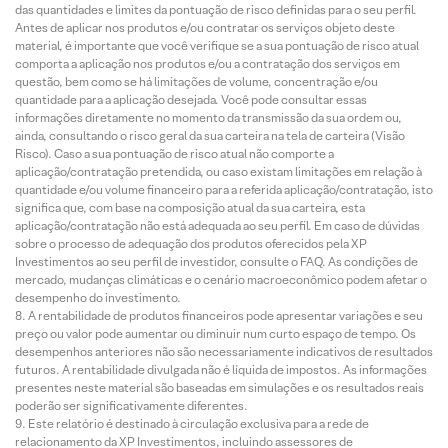
das quantidades e limites da pontuação de risco definidas para o seu perfil.
Antes de aplicar nos produtos e/ou contratar os serviços objeto deste
material, é importante que você verifique se a sua pontuação de risco atual
comporta a aplicação nos produtos e/ou a contratação dos serviços em
questão, bem como se há limitações de volume, concentração e/ou
quantidade para a aplicação desejada. Você pode consultar essas
informações diretamente no momento da transmissão da sua ordem ou,
ainda, consultando o risco geral da sua carteira na tela de carteira (Visão
Risco). Caso a sua pontuação de risco atual não comporte a
aplicação/contratação pretendida, ou caso existam limitações em relação à
quantidade e/ou volume financeiro para a referida aplicação/contratação, isto
significa que, com base na composição atual da sua carteira, esta
aplicação/contratação não está adequada ao seu perfil. Em caso de dúvidas
sobre o processo de adequação dos produtos oferecidos pela XP
Investimentos ao seu perfil de investidor, consulte o FAQ. As condições de
mercado, mudanças climáticas e o cenário macroeconômico podem afetar o
desempenho do investimento.
A rentabilidade de produtos financeiros pode apresentar variações e seu
preço ou valor pode aumentar ou diminuir num curto espaço de tempo. Os
desempenhos anteriores não são necessariamente indicativos de resultados
futuros. A rentabilidade divulgada não é líquida de impostos. As informações
presentes neste material são baseadas em simulações e os resultados reais
poderão ser significativamente diferentes.
Este relatório é destinado à circulação exclusiva para a rede de
relacionamento da XP Investimentos, incluindo assessores de