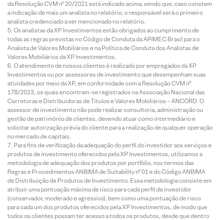
da Resolução CVM nº 20/2021 está indicado acima, sendo que, caso constem
a indicação de mais um analista no relatório, o responsável será o primeiro
analista credenciado a ser mencionado no relatório.
Os analistas da XP Investimentos estão obrigados ao cumprimento de
todas as regras previstas no Código de Conduta da APIMEC Brasil para o
Analista de Valores Mobiliários e na Política de Conduta dos Analistas de
Valores Mobiliários da XP Investimentos.
O atendimento de nossos clientes é realizado por empregados da XP
Investimentos ou por assessores de investimento que desempenham suas
atividades por meio da XP, em conformidade com a Resolução CVM nº
178/2023, os quais encontram-se registrados na Associação Nacional das
Corretoras e Distribuidoras de Títulos e Valores Mobiliários – ANCORD. O
assessor de investimento não pode realizar consultoria, administração ou
gestão de patrimônio de clientes, devendo atuar como intermediário e
solicitar autorização prévia do cliente para a realização de qualquer operação
no mercado de capitais.
Para fins de verificação da adequação do perfil do investidor aos serviços e
produtos de investimento oferecidos pela XP Investimentos, utilizamos a
metodologia de adequação dos produtos por portfólio, nos termos das
Regras e Procedimentos ANBIMA de Suitability nº 01 e do Código ANBIMA
de Distribuição de Produtos de Investimento. Essa metodologia consiste em
atribuir uma pontuação máxima de risco para cada perfil de investidor
(conservador, moderado e agressivo), bem como uma pontuação de risco
para cada um dos produtos oferecidos pela XP Investimentos, de modo que
todos os clientes possam ter acesso a todos os produtos, desde que dentro