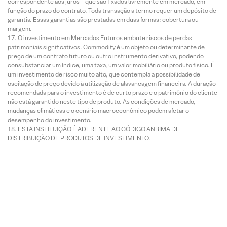
correspondente aos juros – que são fixados livremente em mercado, em
função do prazo do contrato. Toda transação a termo requer um depósito de
garantia. Essas garantias são prestadas em duas formas: cobertura ou
margem.
O investimento em Mercados Futuros embute riscos de perdas
patrimoniais significativos. Commodity é um objeto ou determinante de
preço de um contrato futuro ou outro instrumento derivativo, podendo
consubstanciar um índice, uma taxa, um valor mobiliário ou produto físico. É
um investimento de risco muito alto, que contempla a possibilidade de
oscilação de preço devido à utilização de alavancagem financeira. A duração
recomendada para o investimento é de curto prazo e o patrimônio do cliente
não está garantido neste tipo de produto. As condições de mercado,
mudanças climáticas e o cenário macroeconômico podem afetar o
desempenho do investimento.
ESTA INSTITUIÇÃO É ADERENTE AO CÓDIGO ANBIMA DE
DISTRIBUIÇÃO DE PRODUTOS DE INVESTIMENTO.