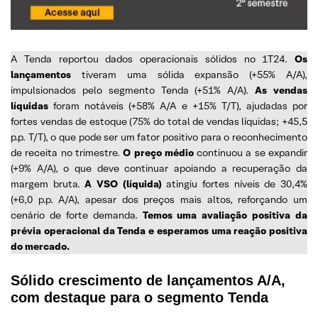
A Tenda reportou dados operacionais sólidos no 1T24.
Os
lançamentos
tiveram uma sólida expansão (+55% A/A),
impulsionados pelo segmento Tenda (+51% A/A).
As vendas
líquidas
foram notáveis (+58% A/A e +15% T/T), ajudadas por
fortes vendas de estoque (75% do total de vendas líquidas; +45,5
p.p. T/T), o que pode ser um fator positivo para o reconhecimento
de receita no trimestre.
O preço médio
continuou a se expandir
(+9% A/A), o que deve continuar apoiando a recuperação da
margem bruta.
A VSO (líquida)
atingiu fortes níveis de 30,4%
(+6,0 p.p. A/A), apesar dos preços mais altos, reforçando um
cenário de forte demanda.
Temos uma avaliação positiva da
prévia operacional da Tenda e esperamos uma reação positiva
do mercado.
Sólido crescimento de lançamentos A/A,
com destaque para o segmento Tenda