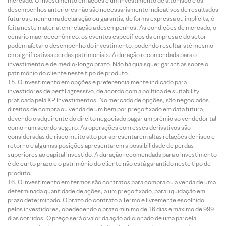
mercado. O investimento em ações é um investimento de alto risco e os
desempenhos anteriores não são necessariamente indicativos de resultados
futuros e nenhuma declaração ou garantia, de forma expressa ou implícita, é
feita neste material em relação a desempenhos. As condições de mercado, o
cenário macroeconômico, os eventos específicos da empresa e do setor
podem afetar o desempenho do investimento, podendo resultar até mesmo
em significativas perdas patrimoniais. A duração recomendada para o
investimento é de médio-longo prazo. Não há quaisquer garantias sobre o
patrimônio do cliente neste tipo de produto.
O investimento em opções é preferencialmente indicado para
investidores de perfil agressivo, de acordo com a política de suitability
praticada pela XP Investimentos. No mercado de opções, são negociados
direitos de compra ou venda de um bem por preço fixado em data futura,
devendo o adquirente do direito negociado pagar um prêmio ao vendedor tal
como num acordo seguro. As operações com esses derivativos são
consideradas de risco muito alto por apresentarem altas relações de risco e
retorno e algumas posições apresentarem a possibilidade de perdas
superiores ao capital investido. A duração recomendada para o investimento
é de curto prazo e o patrimônio do cliente não está garantido neste tipo de
produto.
O investimento em termos são contratos para compra ou a venda de uma
determinada quantidade de ações, a um preço fixado, para liquidação em
prazo determinado. O prazo do contrato a Termo é livremente escolhido
pelos investidores, obedecendo o prazo mínimo de 16 dias e máximo de 999
dias corridos. O preço será o valor da ação adicionado de uma parcela