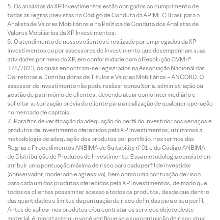
Os analistas da XP Investimentos estão obrigados ao cumprimento de
todas as regras previstas no Código de Conduta da APIMEC Brasil para o
Analista de Valores Mobiliários e na Política de Conduta dos Analistas de
Valores Mobiliários da XP Investimentos.
O atendimento de nossos clientes é realizado por empregados da XP
Investimentos ou por assessores de investimento que desempenham suas
atividades por meio da XP, em conformidade com a Resolução CVM nº
178/2023, os quais encontram-se registrados na Associação Nacional das
Corretoras e Distribuidoras de Títulos e Valores Mobiliários – ANCORD. O
assessor de investimento não pode realizar consultoria, administração ou
gestão de patrimônio de clientes, devendo atuar como intermediário e
solicitar autorização prévia do cliente para a realização de qualquer operação
no mercado de capitais.
Para fins de verificação da adequação do perfil do investidor aos serviços e
produtos de investimento oferecidos pela XP Investimentos, utilizamos a
metodologia de adequação dos produtos por portfólio, nos termos das
Regras e Procedimentos ANBIMA de Suitability nº 01 e do Código ANBIMA
de Distribuição de Produtos de Investimento. Essa metodologia consiste em
atribuir uma pontuação máxima de risco para cada perfil de investidor
(conservador, moderado e agressivo), bem como uma pontuação de risco
para cada um dos produtos oferecidos pela XP Investimentos, de modo que
todos os clientes possam ter acesso a todos os produtos, desde que dentro
das quantidades e limites da pontuação de risco definidas para o seu perfil.
Antes de aplicar nos produtos e/ou contratar os serviços objeto deste
material, é importante que você verifique se a sua pontuação de risco atual