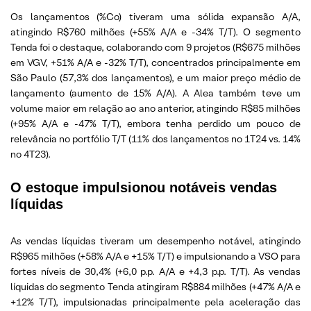
Os lançamentos (%Co) tiveram uma sólida expansão A/A,
atingindo R$760 milhões (+55% A/A e -34% T/T). O segmento
Tenda foi o destaque, colaborando com 9 projetos (R$675 milhões
em VGV, +51% A/A e -32% T/T), concentrados principalmente em
São Paulo (57,3% dos lançamentos), e um maior preço médio de
lançamento (aumento de 15% A/A). A Alea também teve um
volume maior em relação ao ano anterior, atingindo R$85 milhões
(+95% A/A e -47% T/T), embora tenha perdido um pouco de
relevância no portfólio T/T (11% dos lançamentos no 1T24 vs. 14%
no 4T23).
O estoque impulsionou notáveis vendas
líquidas
As vendas líquidas tiveram um desempenho notável, atingindo
R$965 milhões (+58% A/A e +15% T/T) e impulsionando a VSO para
fortes níveis de 30,4% (+6,0 p.p. A/A e +4,3 p.p. T/T). As vendas
líquidas do segmento Tenda atingiram R$884 milhões (+47% A/A e
+12% T/T), impulsionadas principalmente pela aceleração das