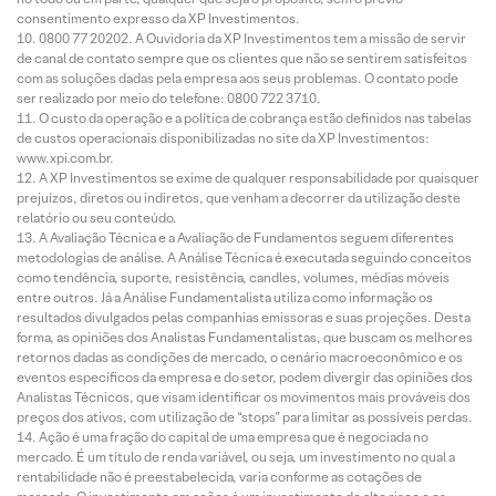
consentimento expresso da XP Investimentos.
0800 77 20202. A Ouvidoria da XP Investimentos tem a missão de servir
de canal de contato sempre que os clientes que não se sentirem satisfeitos
com as soluções dadas pela empresa aos seus problemas. O contato pode
ser realizado por meio do telefone: 0800 722 3710.
O custo da operação e a política de cobrança estão definidos nas tabelas
de custos operacionais disponibilizadas no site da XP Investimentos:
www.xpi.com.br.
A XP Investimentos se exime de qualquer responsabilidade por quaisquer
prejuízos, diretos ou indiretos, que venham a decorrer da utilização deste
relatório ou seu conteúdo.
A Avaliação Técnica e a Avaliação de Fundamentos seguem diferentes
metodologias de análise. A Análise Técnica é executada seguindo conceitos
como tendência, suporte, resistência, candles, volumes, médias móveis
entre outros. Já a Análise Fundamentalista utiliza como informação os
resultados divulgados pelas companhias emissoras e suas projeções. Desta
forma, as opiniões dos Analistas Fundamentalistas, que buscam os melhores
retornos dadas as condições de mercado, o cenário macroeconômico e os
eventos específicos da empresa e do setor, podem divergir das opiniões dos
Analistas Técnicos, que visam identificar os movimentos mais prováveis dos
preços dos ativos, com utilização de “stops” para limitar as possíveis perdas.
Ação é uma fração do capital de uma empresa que é negociada no
mercado. É um título de renda variável, ou seja, um investimento no qual a
rentabilidade não é preestabelecida, varia conforme as cotações de