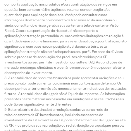
comporta a aplicação nos produtos e/ou a contratação dos serviços em
questão, bem como se há limitações de volume, concentração e/ou
quantidade para a aplicação desejada. Você pode consultar essas
informações diretamente no momento da transmissão da sua ordem ou,
ainda, consultando o risco geral da sua carteira na tela de carteira (Visão
Risco). Caso a sua pontuação de risco atual não comporte a
aplicação/contratação pretendida, ou caso existam limitações em relação à
quantidade e/ou volume financeiro para a referida aplicação/contratação, isto
significa que, com base na composição atual da sua carteira, esta
aplicação/contratação não está adequada ao seu perfil. Em caso de dúvidas
sobre o processo de adequação dos produtos oferecidos pela XP
Investimentos ao seu perfil de investidor, consulte o FAQ. As condições de
mercado, mudanças climáticas e o cenário macroeconômico podem afetar o
desempenho do investimento.
A rentabilidade de produtos financeiros pode apresentar variações e seu
preço ou valor pode aumentar ou diminuir num curto espaço de tempo. Os
desempenhos anteriores não são necessariamente indicativos de resultados
futuros. A rentabilidade divulgada não é líquida de impostos. As informações
presentes neste material são baseadas em simulações e os resultados reais
poderão ser significativamente diferentes.
Este relatório é destinado à circulação exclusiva para a rede de
relacionamento da XP Investimentos, incluindo assessores de
investimentos da XP e clientes da XP, podendo também ser divulgado no site
da XP. Fica proibida sua reprodução ou redistribuição para qualquer pessoa,
no todo ou em parte, qualquer que seja o propósito, sem o prévio