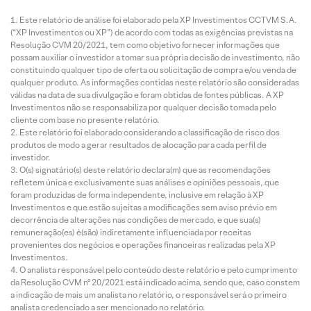
Este relatório de análise foi elaborado pela XP Investimentos CCTVM S.A.
(“XP Investimentos ou XP”) de acordo com todas as exigências previstas na
Resolução CVM 20/2021, tem como objetivo fornecer informações que
possam auxiliar o investidor a tomar sua própria decisão de investimento, não
constituindo qualquer tipo de oferta ou solicitação de compra e/ou venda de
qualquer produto. As informações contidas neste relatório são consideradas
válidas na data de sua divulgação e foram obtidas de fontes públicas. A XP
Investimentos não se responsabiliza por qualquer decisão tomada pelo
cliente com base no presente relatório.
Este relatório foi elaborado considerando a classificação de risco dos
produtos de modo a gerar resultados de alocação para cada perfil de
investidor.
O(s) signatário(s) deste relatório declara(m) que as recomendações
refletem única e exclusivamente suas análises e opiniões pessoais, que
foram produzidas de forma independente, inclusive em relação à XP
Investimentos e que estão sujeitas a modificações sem aviso prévio em
decorrência de alterações nas condições de mercado, e que sua(s)
remuneração(es) é(são) indiretamente influenciada por receitas
provenientes dos negócios e operações financeiras realizadas pela XP
Investimentos.
O analista responsável pelo conteúdo deste relatório e pelo cumprimento
da Resolução CVM nº 20/2021 está indicado acima, sendo que, caso constem
a indicação de mais um analista no relatório, o responsável será o primeiro
analista credenciado a ser mencionado no relatório.