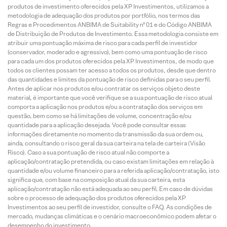
produtos de investimento oferecidos pela XP Investimentos, utilizamos a
metodologia de adequação dos produtos por portfólio, nos termos das
Regras e Procedimentos ANBIMA de Suitability nº 01 e do Código ANBIMA
de Distribuição de Produtos de Investimento. Essa metodologia consiste em
atribuir uma pontuação máxima de risco para cada perfil de investidor
(conservador, moderado e agressivo), bem como uma pontuação de risco
para cada um dos produtos oferecidos pela XP Investimentos, de modo que
todos os clientes possam ter acesso a todos os produtos, desde que dentro
das quantidades e limites da pontuação de risco definidas para o seu perfil.
Antes de aplicar nos produtos e/ou contratar os serviços objeto deste
material, é importante que você verifique se a sua pontuação de risco atual
comporta a aplicação nos produtos e/ou a contratação dos serviços em
questão, bem como se há limitações de volume, concentração e/ou
quantidade para a aplicação desejada. Você pode consultar essas
informações diretamente no momento da transmissão da sua ordem ou,
ainda, consultando o risco geral da sua carteira na tela de carteira (Visão
Risco). Caso a sua pontuação de risco atual não comporte a
aplicação/contratação pretendida, ou caso existam limitações em relação à
quantidade e/ou volume financeiro para a referida aplicação/contratação, isto
significa que, com base na composição atual da sua carteira, esta
aplicação/contratação não está adequada ao seu perfil. Em caso de dúvidas
sobre o processo de adequação dos produtos oferecidos pela XP
Investimentos ao seu perfil de investidor, consulte o FAQ. As condições de
mercado, mudanças climáticas e o cenário macroeconômico podem afetar o
desempenho do investimento.