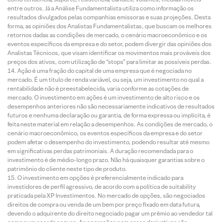
entre outros. Já a Análise Fundamentalista utiliza como informação os
resultados divulgados pelas companhias emissoras e suas projeções. Desta
forma, as opiniões dos Analistas Fundamentalistas, que buscam os melhores
retornos dadas as condições de mercado, o cenário macroeconômico e os
eventos específicos da empresa e do setor, podem divergir das opiniões dos
Analistas Técnicos, que visam identificar os movimentos mais prováveis dos
preços dos ativos, com utilização de “stops” para limitar as possíveis perdas.
Ação é uma fração do capital de uma empresa que é negociada no
mercado. É um título de renda variável, ou seja, um investimento no qual a
rentabilidade não é preestabelecida, varia conforme as cotações de
mercado. O investimento em ações é um investimento de alto risco e os
desempenhos anteriores não são necessariamente indicativos de resultados
futuros e nenhuma declaração ou garantia, de forma expressa ou implícita, é
feita neste material em relação a desempenhos. As condições de mercado, o
cenário macroeconômico, os eventos específicos da empresa e do setor
podem afetar o desempenho do investimento, podendo resultar até mesmo
em significativas perdas patrimoniais. A duração recomendada para o
investimento é de médio-longo prazo. Não há quaisquer garantias sobre o
patrimônio do cliente neste tipo de produto.
O investimento em opções é preferencialmente indicado para
investidores de perfil agressivo, de acordo com a política de suitability
praticada pela XP Investimentos. No mercado de opções, são negociados
direitos de compra ou venda de um bem por preço fixado em data futura,
devendo o adquirente do direito negociado pagar um prêmio ao vendedor tal