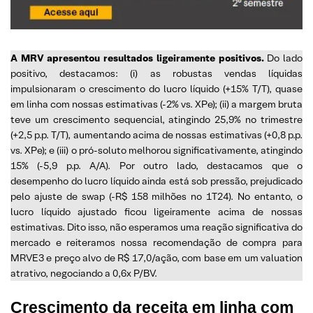
A MRV apresentou resultados ligeiramente positivos.
Do lado
positivo, destacamos: (i) as robustas vendas líquidas
impulsionaram o crescimento do lucro líquido (+15% T/T), quase
em linha com nossas estimativas (-2% vs. XPe); (ii) a margem bruta
teve um crescimento sequencial, atingindo 25,9% no trimestre
(+2,5 p.p. T/T), aumentando acima de nossas estimativas (+0,8 p.p.
vs. XPe); e (iii) o pró-soluto melhorou significativamente, atingindo
15% (-5,9 p.p. A/A). Por outro lado, destacamos que o
desempenho do lucro líquido ainda está sob pressão, prejudicado
pelo ajuste de swap (-R$ 158 milhões no 1T24). No entanto, o
lucro líquido ajustado ficou ligeiramente acima de nossas
estimativas. Dito isso, não esperamos uma reação significativa do
mercado e reiteramos nossa recomendação de compra para
MRVE3 e preço alvo de R$ 17,0/ação, com base em um valuation
atrativo, negociando a 0,6x P/BV.
Crescimento da receita em linha com