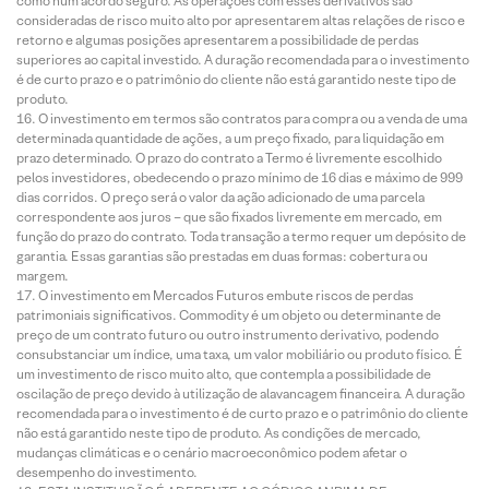
como num acordo seguro. As operações com esses derivativos são
consideradas de risco muito alto por apresentarem altas relações de risco e
retorno e algumas posições apresentarem a possibilidade de perdas
superiores ao capital investido. A duração recomendada para o investimento
é de curto prazo e o patrimônio do cliente não está garantido neste tipo de
produto.
O investimento em termos são contratos para compra ou a venda de uma
determinada quantidade de ações, a um preço fixado, para liquidação em
prazo determinado. O prazo do contrato a Termo é livremente escolhido
pelos investidores, obedecendo o prazo mínimo de 16 dias e máximo de 999
dias corridos. O preço será o valor da ação adicionado de uma parcela
correspondente aos juros – que são fixados livremente em mercado, em
função do prazo do contrato. Toda transação a termo requer um depósito de
garantia. Essas garantias são prestadas em duas formas: cobertura ou
margem.
O investimento em Mercados Futuros embute riscos de perdas
patrimoniais significativos. Commodity é um objeto ou determinante de
preço de um contrato futuro ou outro instrumento derivativo, podendo
consubstanciar um índice, uma taxa, um valor mobiliário ou produto físico. É
um investimento de risco muito alto, que contempla a possibilidade de
oscilação de preço devido à utilização de alavancagem financeira. A duração
recomendada para o investimento é de curto prazo e o patrimônio do cliente
não está garantido neste tipo de produto. As condições de mercado,
mudanças climáticas e o cenário macroeconômico podem afetar o
desempenho do investimento.