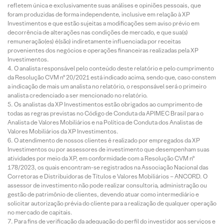
refletem única e exclusivamente suas análises e opiniões pessoais, que
foram produzidas de forma independente, inclusive em relação à XP
Investimentos e que estão sujeitas a modificações sem aviso prévio em
decorrência de alterações nas condições de mercado, e que sua(s)
remuneração(es) é(são) indiretamente influenciada por receitas
provenientes dos negócios e operações financeiras realizadas pela XP
Investimentos.
O analista responsável pelo conteúdo deste relatório e pelo cumprimento
da Resolução CVM nº 20/2021 está indicado acima, sendo que, caso constem
a indicação de mais um analista no relatório, o responsável será o primeiro
analista credenciado a ser mencionado no relatório.
Os analistas da XP Investimentos estão obrigados ao cumprimento de
todas as regras previstas no Código de Conduta da APIMEC Brasil para o
Analista de Valores Mobiliários e na Política de Conduta dos Analistas de
Valores Mobiliários da XP Investimentos.
O atendimento de nossos clientes é realizado por empregados da XP
Investimentos ou por assessores de investimento que desempenham suas
atividades por meio da XP, em conformidade com a Resolução CVM nº
178/2023, os quais encontram-se registrados na Associação Nacional das
Corretoras e Distribuidoras de Títulos e Valores Mobiliários – ANCORD. O
assessor de investimento não pode realizar consultoria, administração ou
gestão de patrimônio de clientes, devendo atuar como intermediário e
solicitar autorização prévia do cliente para a realização de qualquer operação
no mercado de capitais.
Para fins de verificação da adequação do perfil do investidor aos serviços e