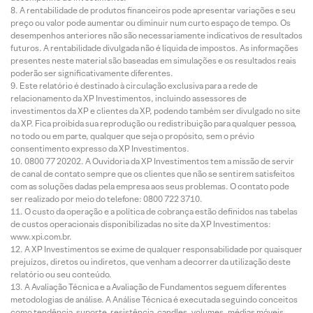
A rentabilidade de produtos financeiros pode apresentar variações e seu
preço ou valor pode aumentar ou diminuir num curto espaço de tempo. Os
desempenhos anteriores não são necessariamente indicativos de resultados
futuros. A rentabilidade divulgada não é líquida de impostos. As informações
presentes neste material são baseadas em simulações e os resultados reais
poderão ser significativamente diferentes.
Este relatório é destinado à circulação exclusiva para a rede de
relacionamento da XP Investimentos, incluindo assessores de
investimentos da XP e clientes da XP, podendo também ser divulgado no site
da XP. Fica proibida sua reprodução ou redistribuição para qualquer pessoa,
no todo ou em parte, qualquer que seja o propósito, sem o prévio
consentimento expresso da XP Investimentos.
0800 77 20202. A Ouvidoria da XP Investimentos tem a missão de servir
de canal de contato sempre que os clientes que não se sentirem satisfeitos
com as soluções dadas pela empresa aos seus problemas. O contato pode
ser realizado por meio do telefone: 0800 722 3710.
O custo da operação e a política de cobrança estão definidos nas tabelas
de custos operacionais disponibilizadas no site da XP Investimentos:
www.xpi.com.br.
A XP Investimentos se exime de qualquer responsabilidade por quaisquer
prejuízos, diretos ou indiretos, que venham a decorrer da utilização deste
relatório ou seu conteúdo.
A Avaliação Técnica e a Avaliação de Fundamentos seguem diferentes
metodologias de análise. A Análise Técnica é executada seguindo conceitos
como tendência, suporte, resistência, candles, volumes, médias móveis