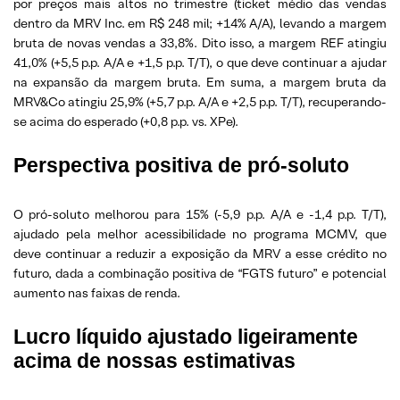
por preços mais altos no trimestre (ticket médio das vendas
dentro da MRV Inc. em R$ 248 mil; +14% A/A), levando a margem
bruta de novas vendas a 33,8%. Dito isso, a margem REF atingiu
41,0% (+5,5 p.p. A/A e +1,5 p.p. T/T), o que deve continuar a ajudar
na expansão da margem bruta. Em suma, a margem bruta da
MRV&Co atingiu 25,9% (+5,7 p.p. A/A e +2,5 p.p. T/T), recuperando-
se acima do esperado (+0,8 p.p. vs. XPe).
Perspectiva positiva de pró-soluto
O pró-soluto melhorou para 15% (-5,9 p.p. A/A e -1,4 p.p. T/T),
ajudado pela melhor acessibilidade no programa MCMV, que
deve continuar a reduzir a exposição da MRV a esse crédito no
futuro, dada a combinação positiva de “FGTS futuro” e potencial
aumento nas faixas de renda.
Lucro líquido ajustado ligeiramente
acima de nossas estimativas