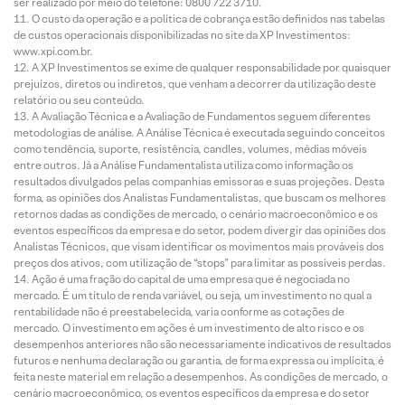
ser realizado por meio do telefone: 0800 722 3710.
O custo da operação e a política de cobrança estão definidos nas tabelas
de custos operacionais disponibilizadas no site da XP Investimentos:
www.xpi.com.br.
A XP Investimentos se exime de qualquer responsabilidade por quaisquer
prejuízos, diretos ou indiretos, que venham a decorrer da utilização deste
relatório ou seu conteúdo.
A Avaliação Técnica e a Avaliação de Fundamentos seguem diferentes
metodologias de análise. A Análise Técnica é executada seguindo conceitos
como tendência, suporte, resistência, candles, volumes, médias móveis
entre outros. Já a Análise Fundamentalista utiliza como informação os
resultados divulgados pelas companhias emissoras e suas projeções. Desta
forma, as opiniões dos Analistas Fundamentalistas, que buscam os melhores
retornos dadas as condições de mercado, o cenário macroeconômico e os
eventos específicos da empresa e do setor, podem divergir das opiniões dos
Analistas Técnicos, que visam identificar os movimentos mais prováveis dos
preços dos ativos, com utilização de “stops” para limitar as possíveis perdas.
Ação é uma fração do capital de uma empresa que é negociada no
mercado. É um título de renda variável, ou seja, um investimento no qual a
rentabilidade não é preestabelecida, varia conforme as cotações de
mercado. O investimento em ações é um investimento de alto risco e os
desempenhos anteriores não são necessariamente indicativos de resultados
futuros e nenhuma declaração ou garantia, de forma expressa ou implícita, é
feita neste material em relação a desempenhos. As condições de mercado, o
cenário macroeconômico, os eventos específicos da empresa e do setor