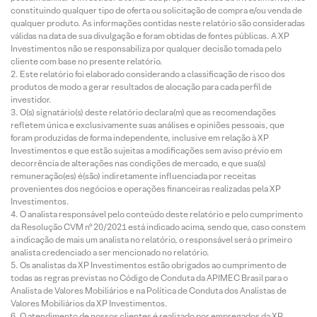
constituindo qualquer tipo de oferta ou solicitação de compra e/ou venda de
qualquer produto. As informações contidas neste relatório são consideradas
válidas na data de sua divulgação e foram obtidas de fontes públicas. A XP
Investimentos não se responsabiliza por qualquer decisão tomada pelo
cliente com base no presente relatório.
Este relatório foi elaborado considerando a classificação de risco dos
produtos de modo a gerar resultados de alocação para cada perfil de
investidor.
O(s) signatário(s) deste relatório declara(m) que as recomendações
refletem única e exclusivamente suas análises e opiniões pessoais, que
foram produzidas de forma independente, inclusive em relação à XP
Investimentos e que estão sujeitas a modificações sem aviso prévio em
decorrência de alterações nas condições de mercado, e que sua(s)
remuneração(es) é(são) indiretamente influenciada por receitas
provenientes dos negócios e operações financeiras realizadas pela XP
Investimentos.
O analista responsável pelo conteúdo deste relatório e pelo cumprimento
da Resolução CVM nº 20/2021 está indicado acima, sendo que, caso constem
a indicação de mais um analista no relatório, o responsável será o primeiro
analista credenciado a ser mencionado no relatório.
Os analistas da XP Investimentos estão obrigados ao cumprimento de
todas as regras previstas no Código de Conduta da APIMEC Brasil para o
Analista de Valores Mobiliários e na Política de Conduta dos Analistas de
Valores Mobiliários da XP Investimentos.
O atendimento de nossos clientes é realizado por empregados da XP