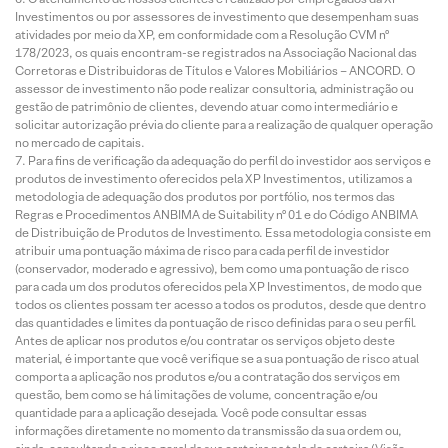
Investimentos ou por assessores de investimento que desempenham suas
atividades por meio da XP, em conformidade com a Resolução CVM nº
178/2023, os quais encontram-se registrados na Associação Nacional das
Corretoras e Distribuidoras de Títulos e Valores Mobiliários – ANCORD. O
assessor de investimento não pode realizar consultoria, administração ou
gestão de patrimônio de clientes, devendo atuar como intermediário e
solicitar autorização prévia do cliente para a realização de qualquer operação
no mercado de capitais.
Para fins de verificação da adequação do perfil do investidor aos serviços e
produtos de investimento oferecidos pela XP Investimentos, utilizamos a
metodologia de adequação dos produtos por portfólio, nos termos das
Regras e Procedimentos ANBIMA de Suitability nº 01 e do Código ANBIMA
de Distribuição de Produtos de Investimento. Essa metodologia consiste em
atribuir uma pontuação máxima de risco para cada perfil de investidor
(conservador, moderado e agressivo), bem como uma pontuação de risco
para cada um dos produtos oferecidos pela XP Investimentos, de modo que
todos os clientes possam ter acesso a todos os produtos, desde que dentro
das quantidades e limites da pontuação de risco definidas para o seu perfil.
Antes de aplicar nos produtos e/ou contratar os serviços objeto deste
material, é importante que você verifique se a sua pontuação de risco atual
comporta a aplicação nos produtos e/ou a contratação dos serviços em
questão, bem como se há limitações de volume, concentração e/ou
quantidade para a aplicação desejada. Você pode consultar essas
informações diretamente no momento da transmissão da sua ordem ou,