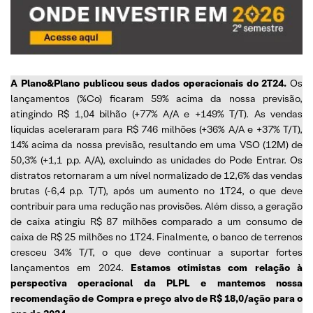
A Plano&Plano publicou seus dados operacionais do 2T24.
Os
lançamentos (%Co) ficaram 59% acima da nossa previsão,
atingindo R$ 1,04 bilhão (+77% A/A e +149% T/T). As vendas
líquidas aceleraram para R$ 746 milhões (+36% A/A e +37% T/T),
14% acima da nossa previsão, resultando em uma VSO (12M) de
50,3% (+1,1 p.p. A/A), excluindo as unidades do Pode Entrar. Os
distratos retornaram a um nível normalizado de 12,6% das vendas
brutas (-6,4 p.p. T/T), após um aumento no 1T24, o que deve
contribuir para uma redução nas provisões. Além disso, a geração
de caixa atingiu R$ 87 milhões comparado a um consumo de
caixa de R$ 25 milhões no 1T24. Finalmente, o banco de terrenos
cresceu 34% T/T, o que deve continuar a suportar fortes
lançamentos em 2024.
Estamos otimistas com relação à
perspectiva operacional da PLPL e mantemos nossa
recomendação de Compra e preço alvo de R$ 18,0/ação para o