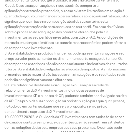
ainda, consultando o risco geral da sua carteira na tela de carteira (Visão
Risco). Caso a sua pontuação de risco atual não comporte a
aplicação/contratação pretendida, ou caso existam limitações em relação à
quantidade e/ou volume financeiro para a referida aplicação/contratação, isto
significa que, com base na composição atual da sua carteira, esta
aplicação/contratação não está adequada ao seu perfil. Em caso de dúvidas
sobre o processo de adequação dos produtos oferecidos pela XP
Investimentos ao seu perfil de investidor, consulte o FAQ. As condições de
mercado, mudanças climáticas e o cenário macroeconômico podem afetar o
desempenho do investimento.
A rentabilidade de produtos financeiros pode apresentar variações e seu
preço ou valor pode aumentar ou diminuir num curto espaço de tempo. Os
desempenhos anteriores não são necessariamente indicativos de resultados
futuros. A rentabilidade divulgada não é líquida de impostos. As informações
presentes neste material são baseadas em simulações e os resultados reais
poderão ser significativamente diferentes.
Este relatório é destinado à circulação exclusiva para a rede de
relacionamento da XP Investimentos, incluindo assessores de
investimentos da XP e clientes da XP, podendo também ser divulgado no site
da XP. Fica proibida sua reprodução ou redistribuição para qualquer pessoa,
no todo ou em parte, qualquer que seja o propósito, sem o prévio
consentimento expresso da XP Investimentos.
0800 77 20202. A Ouvidoria da XP Investimentos tem a missão de servir
de canal de contato sempre que os clientes que não se sentirem satisfeitos
com as soluções dadas pela empresa aos seus problemas. O contato pode