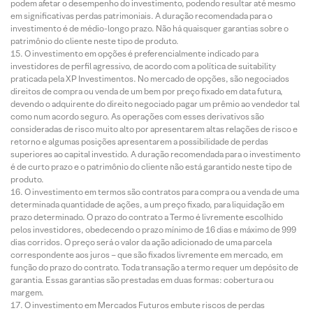
podem afetar o desempenho do investimento, podendo resultar até mesmo
em significativas perdas patrimoniais. A duração recomendada para o
investimento é de médio-longo prazo. Não há quaisquer garantias sobre o
patrimônio do cliente neste tipo de produto.
O investimento em opções é preferencialmente indicado para
investidores de perfil agressivo, de acordo com a política de suitability
praticada pela XP Investimentos. No mercado de opções, são negociados
direitos de compra ou venda de um bem por preço fixado em data futura,
devendo o adquirente do direito negociado pagar um prêmio ao vendedor tal
como num acordo seguro. As operações com esses derivativos são
consideradas de risco muito alto por apresentarem altas relações de risco e
retorno e algumas posições apresentarem a possibilidade de perdas
superiores ao capital investido. A duração recomendada para o investimento
é de curto prazo e o patrimônio do cliente não está garantido neste tipo de
produto.
O investimento em termos são contratos para compra ou a venda de uma
determinada quantidade de ações, a um preço fixado, para liquidação em
prazo determinado. O prazo do contrato a Termo é livremente escolhido
pelos investidores, obedecendo o prazo mínimo de 16 dias e máximo de 999
dias corridos. O preço será o valor da ação adicionado de uma parcela
correspondente aos juros – que são fixados livremente em mercado, em
função do prazo do contrato. Toda transação a termo requer um depósito de
garantia. Essas garantias são prestadas em duas formas: cobertura ou
margem.
O investimento em Mercados Futuros embute riscos de perdas