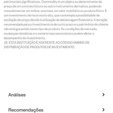
patrimoniais significativos. Commodity é um objeto ou determinante de
preço de um contrato futuro ou outro instrumento derivativo, podendo
consubstanciar um índice, uma taxa, um valor mobiliário ou produto físico. É
um investimento de risco muito alto, que contempla a possibilidade de
oscilação de preço devido à utilização de alavancagem financeira. A duração
recomendada para o investimento é de curto prazo e o patrimônio do cliente
não está garantido neste tipo de produto. As condições de mercado,
mudanças climáticas e o cenário macroeconômico podem afetar o
desempenho do investimento.
ESTA INSTITUIÇÃO É ADERENTE AO CÓDIGO ANBIMA DE
DISTRIBUIÇÃO DE PRODUTOS DE INVESTIMENTO.
Análises
Recomendações