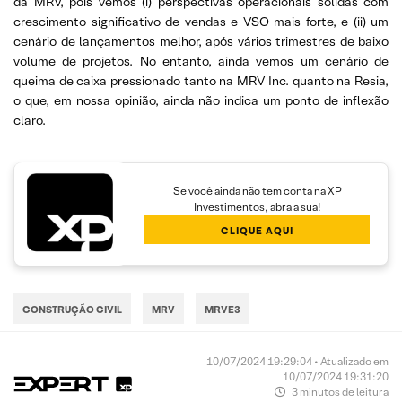
da MRV, pois vemos (i) perspectivas operacionais sólidas com
crescimento significativo de vendas e VSO mais forte, e (ii) um
cenário de lançamentos melhor, após vários trimestres de baixo
volume de projetos. No entanto, ainda vemos um cenário de
queima de caixa pressionado tanto na MRV Inc. quanto na Resia,
o que, em nossa opinião, ainda não indica um ponto de inflexão
claro.
Se você ainda não tem conta na XP
Investimentos, abra a sua!
CLIQUE AQUI
CONSTRUÇÃO CIVIL
MRV
MRVE3
10/07/2024 19:29:04 • Atualizado em
10/07/2024 19:31:20
3 minutos de leitura