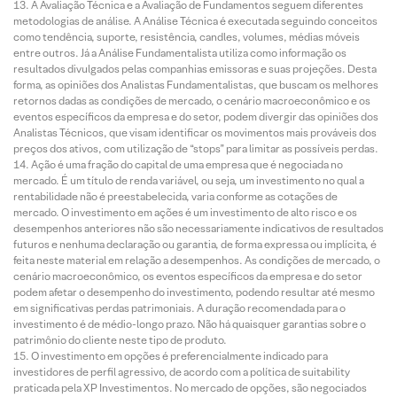
A Avaliação Técnica e a Avaliação de Fundamentos seguem diferentes
metodologias de análise. A Análise Técnica é executada seguindo conceitos
como tendência, suporte, resistência, candles, volumes, médias móveis
entre outros. Já a Análise Fundamentalista utiliza como informação os
resultados divulgados pelas companhias emissoras e suas projeções. Desta
forma, as opiniões dos Analistas Fundamentalistas, que buscam os melhores
retornos dadas as condições de mercado, o cenário macroeconômico e os
eventos específicos da empresa e do setor, podem divergir das opiniões dos
Analistas Técnicos, que visam identificar os movimentos mais prováveis dos
preços dos ativos, com utilização de “stops” para limitar as possíveis perdas.
Ação é uma fração do capital de uma empresa que é negociada no
mercado. É um título de renda variável, ou seja, um investimento no qual a
rentabilidade não é preestabelecida, varia conforme as cotações de
mercado. O investimento em ações é um investimento de alto risco e os
desempenhos anteriores não são necessariamente indicativos de resultados
futuros e nenhuma declaração ou garantia, de forma expressa ou implícita, é
feita neste material em relação a desempenhos. As condições de mercado, o
cenário macroeconômico, os eventos específicos da empresa e do setor
podem afetar o desempenho do investimento, podendo resultar até mesmo
em significativas perdas patrimoniais. A duração recomendada para o
investimento é de médio-longo prazo. Não há quaisquer garantias sobre o
patrimônio do cliente neste tipo de produto.
O investimento em opções é preferencialmente indicado para
investidores de perfil agressivo, de acordo com a política de suitability
praticada pela XP Investimentos. No mercado de opções, são negociados