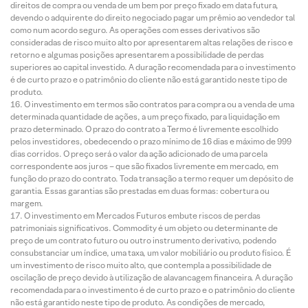
direitos de compra ou venda de um bem por preço fixado em data futura,
devendo o adquirente do direito negociado pagar um prêmio ao vendedor tal
como num acordo seguro. As operações com esses derivativos são
consideradas de risco muito alto por apresentarem altas relações de risco e
retorno e algumas posições apresentarem a possibilidade de perdas
superiores ao capital investido. A duração recomendada para o investimento
é de curto prazo e o patrimônio do cliente não está garantido neste tipo de
produto.
O investimento em termos são contratos para compra ou a venda de uma
determinada quantidade de ações, a um preço fixado, para liquidação em
prazo determinado. O prazo do contrato a Termo é livremente escolhido
pelos investidores, obedecendo o prazo mínimo de 16 dias e máximo de 999
dias corridos. O preço será o valor da ação adicionado de uma parcela
correspondente aos juros – que são fixados livremente em mercado, em
função do prazo do contrato. Toda transação a termo requer um depósito de
garantia. Essas garantias são prestadas em duas formas: cobertura ou
margem.
O investimento em Mercados Futuros embute riscos de perdas
patrimoniais significativos. Commodity é um objeto ou determinante de
preço de um contrato futuro ou outro instrumento derivativo, podendo
consubstanciar um índice, uma taxa, um valor mobiliário ou produto físico. É
um investimento de risco muito alto, que contempla a possibilidade de
oscilação de preço devido à utilização de alavancagem financeira. A duração
recomendada para o investimento é de curto prazo e o patrimônio do cliente
não está garantido neste tipo de produto. As condições de mercado,