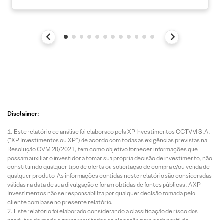
Disclaimer:
Este relatório de análise foi elaborado pela XP Investimentos CCTVM S.A.
(“XP Investimentos ou XP”) de acordo com todas as exigências previstas na
Resolução CVM 20/2021, tem como objetivo fornecer informações que
possam auxiliar o investidor a tomar sua própria decisão de investimento, não
constituindo qualquer tipo de oferta ou solicitação de compra e/ou venda de
qualquer produto. As informações contidas neste relatório são consideradas
válidas na data de sua divulgação e foram obtidas de fontes públicas. A XP
Investimentos não se responsabiliza por qualquer decisão tomada pelo
cliente com base no presente relatório.
Este relatório foi elaborado considerando a classificação de risco dos
produtos de modo a gerar resultados de alocação para cada perfil de