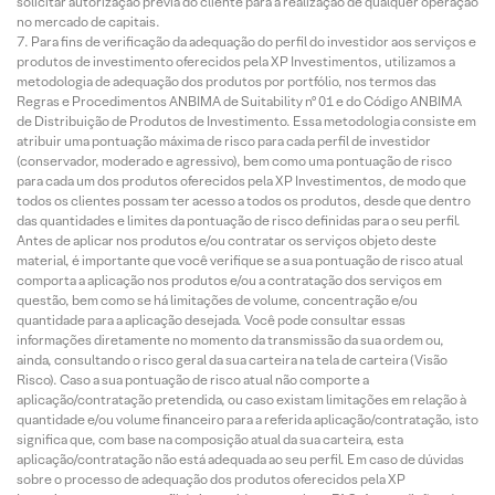
solicitar autorização prévia do cliente para a realização de qualquer operação
no mercado de capitais.
Para fins de verificação da adequação do perfil do investidor aos serviços e
produtos de investimento oferecidos pela XP Investimentos, utilizamos a
metodologia de adequação dos produtos por portfólio, nos termos das
Regras e Procedimentos ANBIMA de Suitability nº 01 e do Código ANBIMA
de Distribuição de Produtos de Investimento. Essa metodologia consiste em
atribuir uma pontuação máxima de risco para cada perfil de investidor
(conservador, moderado e agressivo), bem como uma pontuação de risco
para cada um dos produtos oferecidos pela XP Investimentos, de modo que
todos os clientes possam ter acesso a todos os produtos, desde que dentro
das quantidades e limites da pontuação de risco definidas para o seu perfil.
Antes de aplicar nos produtos e/ou contratar os serviços objeto deste
material, é importante que você verifique se a sua pontuação de risco atual
comporta a aplicação nos produtos e/ou a contratação dos serviços em
questão, bem como se há limitações de volume, concentração e/ou
quantidade para a aplicação desejada. Você pode consultar essas
informações diretamente no momento da transmissão da sua ordem ou,
ainda, consultando o risco geral da sua carteira na tela de carteira (Visão
Risco). Caso a sua pontuação de risco atual não comporte a
aplicação/contratação pretendida, ou caso existam limitações em relação à
quantidade e/ou volume financeiro para a referida aplicação/contratação, isto
significa que, com base na composição atual da sua carteira, esta
aplicação/contratação não está adequada ao seu perfil. Em caso de dúvidas
sobre o processo de adequação dos produtos oferecidos pela XP