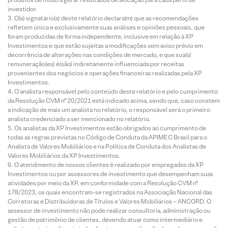
investidor.
O(s) signatário(s) deste relatório declara(m) que as recomendações
refletem única e exclusivamente suas análises e opiniões pessoais, que
foram produzidas de forma independente, inclusive em relação à XP
Investimentos e que estão sujeitas a modificações sem aviso prévio em
decorrência de alterações nas condições de mercado, e que sua(s)
remuneração(es) é(são) indiretamente influenciada por receitas
provenientes dos negócios e operações financeiras realizadas pela XP
Investimentos.
O analista responsável pelo conteúdo deste relatório e pelo cumprimento
da Resolução CVM nº 20/2021 está indicado acima, sendo que, caso constem
a indicação de mais um analista no relatório, o responsável será o primeiro
analista credenciado a ser mencionado no relatório.
Os analistas da XP Investimentos estão obrigados ao cumprimento de
todas as regras previstas no Código de Conduta da APIMEC Brasil para o
Analista de Valores Mobiliários e na Política de Conduta dos Analistas de
Valores Mobiliários da XP Investimentos.
O atendimento de nossos clientes é realizado por empregados da XP
Investimentos ou por assessores de investimento que desempenham suas
atividades por meio da XP, em conformidade com a Resolução CVM nº
178/2023, os quais encontram-se registrados na Associação Nacional das
Corretoras e Distribuidoras de Títulos e Valores Mobiliários – ANCORD. O
assessor de investimento não pode realizar consultoria, administração ou
gestão de patrimônio de clientes, devendo atuar como intermediário e