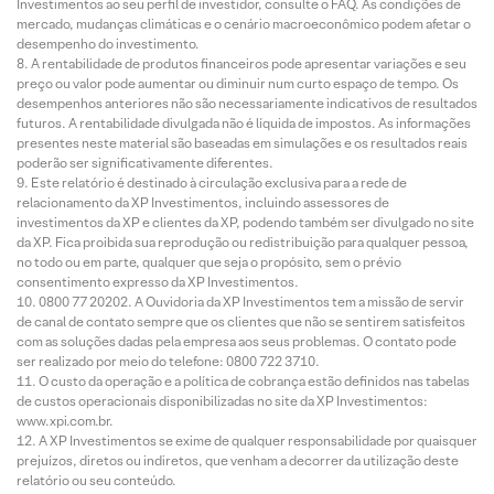
Investimentos ao seu perfil de investidor, consulte o FAQ. As condições de
mercado, mudanças climáticas e o cenário macroeconômico podem afetar o
desempenho do investimento.
A rentabilidade de produtos financeiros pode apresentar variações e seu
preço ou valor pode aumentar ou diminuir num curto espaço de tempo. Os
desempenhos anteriores não são necessariamente indicativos de resultados
futuros. A rentabilidade divulgada não é líquida de impostos. As informações
presentes neste material são baseadas em simulações e os resultados reais
poderão ser significativamente diferentes.
Este relatório é destinado à circulação exclusiva para a rede de
relacionamento da XP Investimentos, incluindo assessores de
investimentos da XP e clientes da XP, podendo também ser divulgado no site
da XP. Fica proibida sua reprodução ou redistribuição para qualquer pessoa,
no todo ou em parte, qualquer que seja o propósito, sem o prévio
consentimento expresso da XP Investimentos.
0800 77 20202. A Ouvidoria da XP Investimentos tem a missão de servir
de canal de contato sempre que os clientes que não se sentirem satisfeitos
com as soluções dadas pela empresa aos seus problemas. O contato pode
ser realizado por meio do telefone: 0800 722 3710.
O custo da operação e a política de cobrança estão definidos nas tabelas
de custos operacionais disponibilizadas no site da XP Investimentos:
www.xpi.com.br.
A XP Investimentos se exime de qualquer responsabilidade por quaisquer
prejuízos, diretos ou indiretos, que venham a decorrer da utilização deste
relatório ou seu conteúdo.