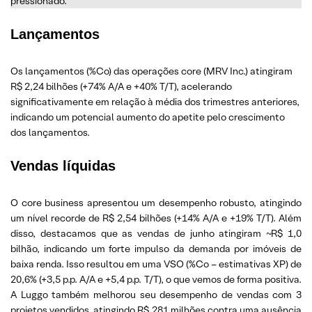
pressionado.
Lançamentos
Os lançamentos (%Co) das operações core (MRV Inc.) atingiram
R$ 2,24 bilhões (+74% A/A e +40% T/T), acelerando
significativamente em relação à média dos trimestres anteriores,
indicando um potencial aumento do apetite pelo crescimento
dos lançamentos.
Vendas líquidas
O core business apresentou um desempenho robusto, atingindo
um nível recorde de R$ 2,54 bilhões (+14% A/A e +19% T/T). Além
disso, destacamos que as vendas de junho atingiram ~R$ 1,0
bilhão, indicando um forte impulso da demanda por imóveis de
baixa renda. Isso resultou em uma VSO (%Co – estimativas XP) de
20,6% (+3,5 p.p. A/A e +5,4 p.p. T/T), o que vemos de forma positiva.
A Luggo também melhorou seu desempenho de vendas com 3
projetos vendidos, atingindo R$ 281 milhões contra uma ausência