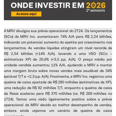
A MRV divulgou sua prévia operacional do 2T24. Os lançamentos
(%Co) da MRV Inc. aumentaram 74% A/A para R$ 2,24 bilhões,
indicando um potencial aumento do apetite por crescimento nos
lançamentos. As vendas líquidas atingiram um nível recorde de
R$ 2,54 bilhões (+14% A/A), levando a uma VSO (%Co –
estimativas XP) de 20,6% (+3,5 p.p. A/A). O preço médio por
unidade vendida aumentou 11% A/A, ajudando a MRV a manter
uma margem bruta sobre novas vendas mais saudável de 34%
(estável T/T e +2,3 p.p. A/A). Finalmente, a MRV Inc. registrou uma
queima de caixa ajustada de R$ 280 milhões (estimativas da XP),
uma redução de R$ 92 milhões T/T, enquanto a queima de caixa
da Resia acelerou para R$ 370 milhões (vs. R$ 269 milhões no
1T24). Temos uma visão ligeiramente positiva sobre a prévia
operacional da MRV devido ao melhor desempenho de vendas,
embora ainda vejamos um cenário de queima de caixa