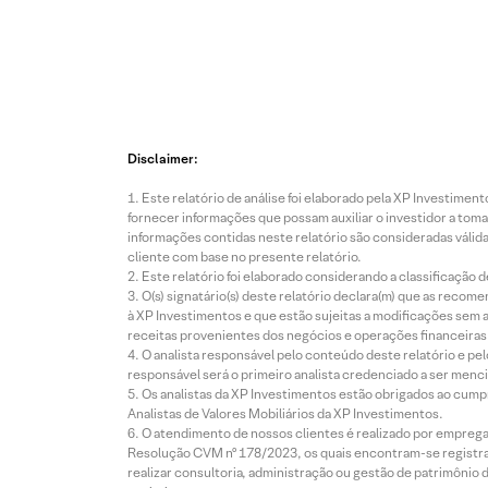
Disclaimer:
Este relatório de análise foi elaborado pela XP Investim
fornecer informações que possam auxiliar o investidor a toma
informações contidas neste relatório são consideradas válida
cliente com base no presente relatório.
Este relatório foi elaborado considerando a classificação d
O(s) signatário(s) deste relatório declara(m) que as reco
à XP Investimentos e que estão sujeitas a modificações sem 
receitas provenientes dos negócios e operações financeiras 
O analista responsável pelo conteúdo deste relatório e pe
responsável será o primeiro analista credenciado a ser menci
Os analistas da XP Investimentos estão obrigados ao cumpr
Analistas de Valores Mobiliários da XP Investimentos.
O atendimento de nossos clientes é realizado por empreg
Resolução CVM nº 178/2023, os quais encontram-se registrad
realizar consultoria, administração ou gestão de patrimônio 