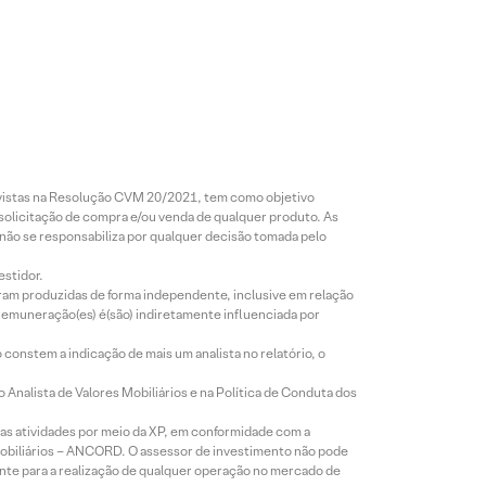
revistas na Resolução CVM 20/2021, tem como objetivo
 solicitação de compra e/ou venda de qualquer produto. As
 não se responsabiliza por qualquer decisão tomada pelo
estidor.
foram produzidas de forma independente, inclusive em relação
 remuneração(es) é(são) indiretamente influenciada por
constem a indicação de mais um analista no relatório, o
Analista de Valores Mobiliários e na Política de Conduta dos
s atividades por meio da XP, em conformidade com a
Mobiliários – ANCORD. O assessor de investimento não pode
iente para a realização de qualquer operação no mercado de