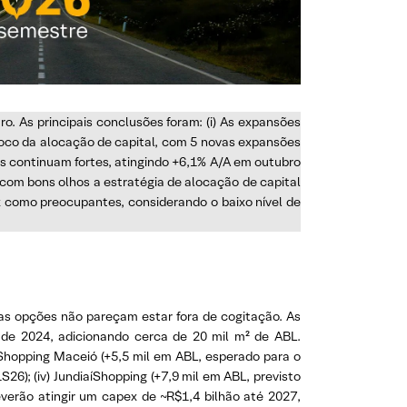
o. As principais conclusões foram: (i) As expansões
oco da alocação de capital, com 5 novas expansões
as continuam fortes, atingindo +6,1% A/A em outubro
com bons olhos a estratégia de alocação de capital
x como preocupantes, considerando o baixo nível de
as opções não pareçam estar fora de cogitação. As
e 2024, adicionando cerca de 20 mil m² de ABL.
 Shopping Maceió (+5,5 mil em ABL, esperado para o
S26); (iv) JundiaíShopping (+7,9 mil em ABL, previsto
verão atingir um capex de ~R$1,4 bilhão até 2027,