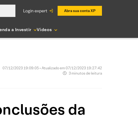
login expert
Abra sua conta XP
enda a Investir
Vídeos
07/12/2023 19:09:05 • Atualizado em 07/12/2023 19:27:42
3 minutos de leitura
onclusões da