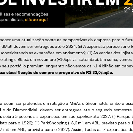
necer uma atualização sobre as perspectivas da empresa para o futur
Mall devem ser entregues até o 2S24; (ii) A expansão parece ser o f
o (considerando as expansões em andamento); (iii) As vendas dos lojist
ão atingiu 96,5% em novembro (+10bps vs. setembro). Em suma, vemos 
ao seu portfólio premium, enquanto não vemos os ~1,4 bilhão em cape
a classificação de compra e preço alvo de R$ 33,0/ação.
arecem ser preferidas em relação a M&As e Greenfields, embora ess
 e do DiamondMall devem ser entregues até o segundo semestre d
es sobre 5 potenciais expansões em seu
pipeline
até 2027: (i) Parque
sto para o 1S26); (iii) ParkShopping (+8,6 mil em ABL, previsto para o 1
7 mil em ABL, previsto para o 2S27). Assim, todas as 7 expansões de