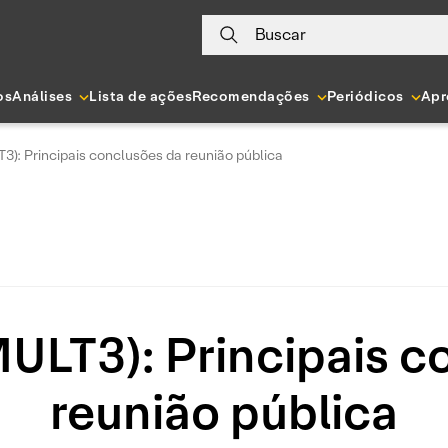
Buscar
os
Análises
Lista de ações
Recomendações
Periódicos
Apr
3): Principais conclusões da reunião pública
MULT3): Principais c
reunião pública