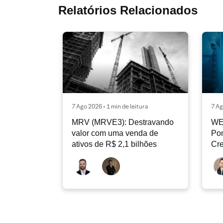
Relatórios Relacionados
7 Ago 2026 • 1 min de leitura
7 Ag
MRV (MRVE3): Destravando
WE
valor com uma venda de
Pon
ativos de R$ 2,1 bilhões
Cr