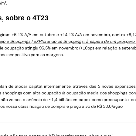
/m².
s, sobre o 4T23
ingiram +6,1% A/A em outubro e +14,1% A/A em novembro, contra +8,1
ejo e Shoppings | eXPlorando os Shoppings: à espera de um próspero 
a de ocupação atingiu 96,5% em novembro (+10bps em relação a setembro
de ser positivo para as margens.
an de alocar capital internamente, através das 5 novas expansões,
 shoppings com alta ocupação (a ocupação média dos shoppings com
, não vemos o anúncio de ~1,4 bilhão em capex como preocupante, co
s nossa classificação de compra e preço alvo de R$ 33,0/ação.