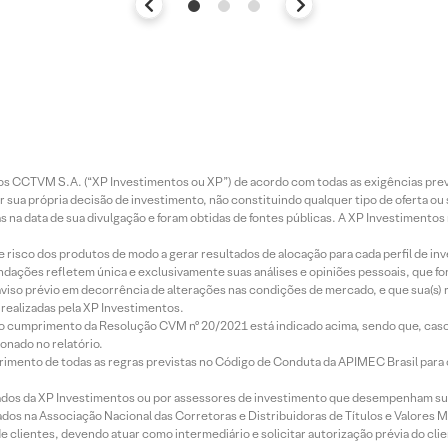
entos CCTVM S.A. (“XP Investimentos ou XP”) de acordo com todas as exigências p
r sua própria decisão de investimento, não constituindo qualquer tipo de oferta ou
s na data de sua divulgação e foram obtidas de fontes públicas. A XP Investimentos
e risco dos produtos de modo a gerar resultados de alocação para cada perfil de inv
mendações refletem única e exclusivamente suas análises e opiniões pessoais, que 
aviso prévio em decorrência de alterações nas condições de mercado, e que sua(s)
realizadas pela XP Investimentos.
lo cumprimento da Resolução CVM nº 20/2021 está indicado acima, sendo que, caso 
onado no relatório.
imento de todas as regras previstas no Código de Conduta da APIMEC Brasil para o 
ados da XP Investimentos ou por assessores de investimento que desempenham sua
os na Associação Nacional das Corretoras e Distribuidoras de Títulos e Valores 
de clientes, devendo atuar como intermediário e solicitar autorização prévia do cl