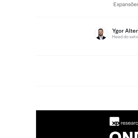
Expansões
Ygor Alte
Head do setor