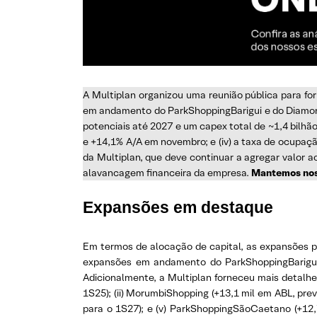
A Multiplan organizou uma reunião pública para for
em andamento do ParkShoppingBarigui e do Diamond
potenciais até 2027 e um capex total de ~1,4 bilhã
e +14,1% A/A em novembro; e (iv) a taxa de ocupaç
da Multiplan, que deve continuar a agregar valor 
alavancagem financeira da empresa.
Mantemos noss
Expansões em destaque
Em termos de alocação de capital, as expansões p
expansões em andamento do ParkShoppingBarigui
Adicionalmente, a Multiplan forneceu mais detalh
1S25); (ii) MorumbiShopping (+13,1 mil em ABL, previ
para o 1S27); e (v) ParkShoppingSãoCaetano (+12,