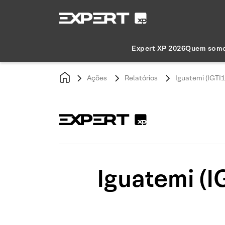
Expert XP 2026
Quem som
Ações
Relatórios
Iguatemi (IGTI1
Iguatemi (I