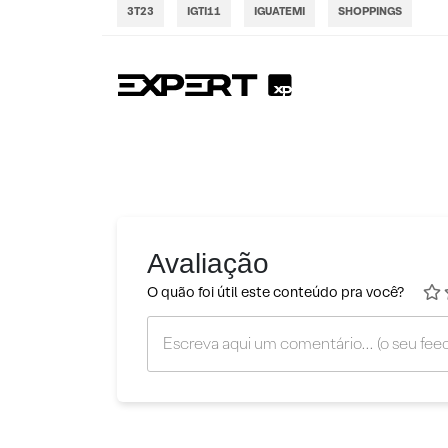
3T23
IGTI11
IGUATEMI
SHOPPINGS
Avaliação
O quão foi útil este conteúdo pra você?