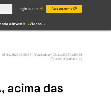
login expert
Abra sua conta XP
enda a Investir
Vídeos
08/11/2023 00:50:37 • Atualizado em 08/11/2023 01:09:58
3 minutos de leitura
A, acima das