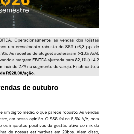
ITDA. Operacionalmente, as vendas dos lojistas
os um crescimento robusto do SSR (+6,3 p.p. de
9%. As receitas de aluguel aceleraram (+13% A/A),
levando a margem EBITDA ajustada para 82,1% (+14,2
s diminuindo 27% no segmento de varejo. Finalmente, o
 de R$28,00/ação.
vendas de outubro
de um dígito médio, o que parece robusto. As vendas
tre, em nossa opinião. O SSS foi de 6,3% A/A, com
 os impactos positivos da gestão ativa do mix do
cima de nossas estimativas em 20bps. Além disso,