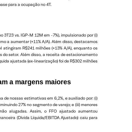
base para a ocupação no 4T.
no 3T23 vs. IGP-M 12M em -7%), impulsionado por (i)
mínimo a aumentar (+11% A/A). Além disso, destacamos
l atingiram R$241 milhões (+13% A/A), enquanto os
 do setor. Além disso, a receita de estacionamento
uida ajustada (ex-linearização) foi de R$302 milhões
aram a margens maiores
de nossas estimativas em 6,2%, e auxiliado por: (i)
iminuindo 27% no segmento de varejo; e (iii) menores
 não alugadas. Assim, o FFO ajustado aumentou
anceira (Dívida Líquida/EBITDA Ajustado) caiu para