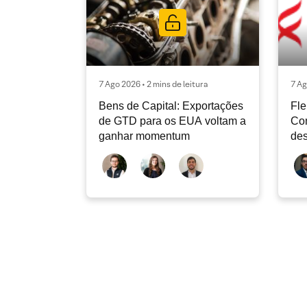
7 Ago 2026 • 2 mins de leitura
7 Ag
Bens de Capital: Exportações
Fle
de GTD para os EUA voltam a
Co
ganhar momentum
des
dev
atu