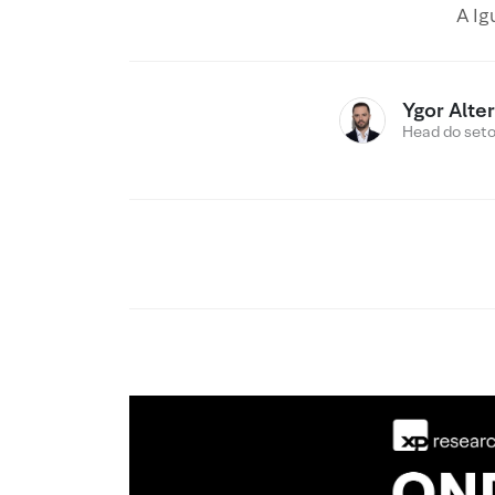
A Ig
Ygor Alte
Head do setor