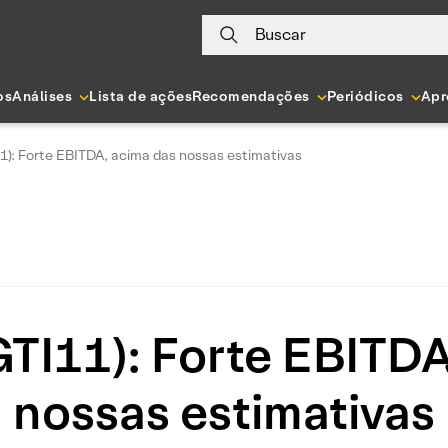
Buscar
os
Análises
Lista de ações
Recomendações
Periódicos
Apr
1): Forte EBITDA, acima das nossas estimativas
GTI11): Forte EBITD
nossas estimativas