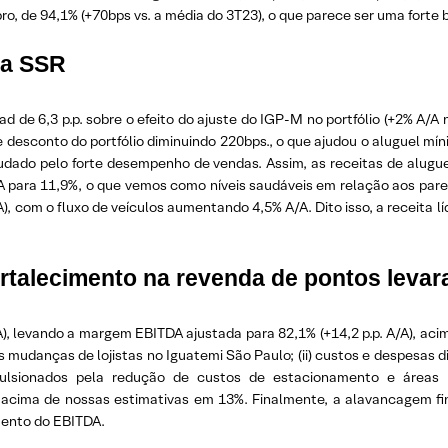
, de 94,1% (+70bps vs. a média do 3T23), o que parece ser uma forte 
 a SSR
de 6,3 p.p. sobre o efeito do ajuste do IGP-M no portfólio (+2% A/A 
 de desconto do portfólio diminuindo 220bps., o que ajudou o aluguel 
dado pelo forte desempenho de vendas. Assim, as receitas de alugue
para 11,9%, o que vemos como níveis saudáveis em relação aos pares
 com o fluxo de veículos aumentando 4,5% A/A. Dito isso, a receita líq
fortalecimento na revenda de pontos lev
, levando a margem EBITDA ajustada para 82,1% (+14,2 p.p. A/A), acima 
 mudanças de lojistas no Iguatemi São Paulo; (ii) custos e despesas d
pulsionados pela redução de custos de estacionamento e áreas
 acima de nossas estimativas em 13%. Finalmente, a alavancagem fin
imento do EBITDA.