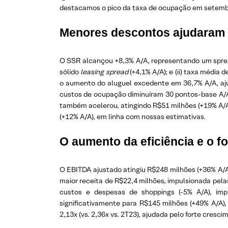
destacamos o pico da taxa de ocupação em setembro
Menores descontos ajudaram
O SSR alcançou +8,3% A/A, representando um spread 
sólido
leasing spread
(+4,1% A/A); e (ii) taxa média
o aumento do aluguel excedente em 36,7% A/A, aju
custos de ocupação diminuíram 30 pontos-base A/A 
também acelerou, atingindo R$51 milhões (+19% A/A),
(+12% A/A), em linha com nossas estimativas.
O aumento da eficiência e o 
O EBITDA ajustado atingiu R$248 milhões (+36% A/A)
maior receita de R$22,4 milhões, impulsionada pelas
custos e despesas de shoppings (-5% A/A), im
significativamente para R$145 milhões (+49% A/A),
2,13x (vs. 2,36x vs. 2T23), ajudada pelo forte cresc