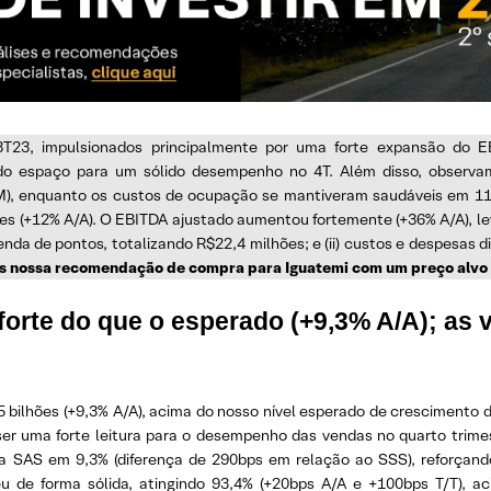
3T23, impulsionados principalmente por uma forte expansão do EB
do espaço para um sólido desempenho no 4T. Além disso, observam
-M), enquanto os custos de ocupação se mantiveram saudáveis em 11,
hões (+12% A/A). O EBITDA ajustado aumentou fortemente (+36% A/A), 
 revenda de pontos, totalizando R$22,4 milhões; e (ii) custos e despesa
os nossa recomendação de compra para Iguatemi com um preço alvo
rte do que o esperado (+9,3% A/A); as 
 bilhões (+9,3% A/A), acima do nosso nível esperado de crescimento 
r uma forte leitura para o desempenho das vendas no quarto trimes
a SAS em 9,3% (diferença de 290bps em relação ao SSS), reforçando
u de forma sólida, atingindo 93,4% (+20bps A/A e +100bps T/T), a