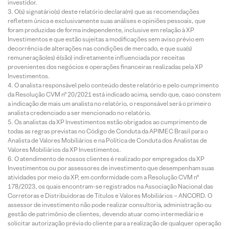
investidor.
O(s) signatário(s) deste relatório declara(m) que as recomendações
refletem única e exclusivamente suas análises e opiniões pessoais, que
foram produzidas de forma independente, inclusive em relação à XP
Investimentos e que estão sujeitas a modificações sem aviso prévio em
decorrência de alterações nas condições de mercado, e que sua(s)
remuneração(es) é(são) indiretamente influenciada por receitas
provenientes dos negócios e operações financeiras realizadas pela XP
Investimentos.
O analista responsável pelo conteúdo deste relatório e pelo cumprimento
da Resolução CVM nº 20/2021 está indicado acima, sendo que, caso constem
a indicação de mais um analista no relatório, o responsável será o primeiro
analista credenciado a ser mencionado no relatório.
Os analistas da XP Investimentos estão obrigados ao cumprimento de
todas as regras previstas no Código de Conduta da APIMEC Brasil para o
Analista de Valores Mobiliários e na Política de Conduta dos Analistas de
Valores Mobiliários da XP Investimentos.
O atendimento de nossos clientes é realizado por empregados da XP
Investimentos ou por assessores de investimento que desempenham suas
atividades por meio da XP, em conformidade com a Resolução CVM nº
178/2023, os quais encontram-se registrados na Associação Nacional das
Corretoras e Distribuidoras de Títulos e Valores Mobiliários – ANCORD. O
assessor de investimento não pode realizar consultoria, administração ou
gestão de patrimônio de clientes, devendo atuar como intermediário e
solicitar autorização prévia do cliente para a realização de qualquer operação