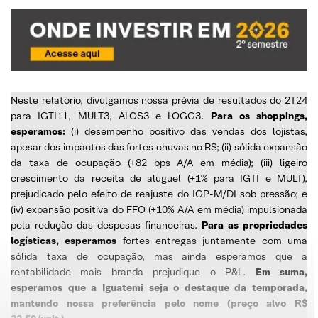
Neste relatório, divulgamos nossa prévia de resultados do 2T24
para IGTI11, MULT3, ALOS3 e LOGG3.
Para os shoppings,
esperamos:
(i) desempenho positivo das vendas dos lojistas,
apesar dos impactos das fortes chuvas no RS; (ii) sólida expansão
da taxa de ocupação (+82 bps A/A em média); (iii) ligeiro
crescimento da receita de aluguel (+1% para IGTI e MULT),
prejudicado pelo efeito de reajuste do IGP-M/DI sob pressão; e
(iv) expansão positiva do FFO (+10% A/A em média) impulsionada
pela redução das despesas financeiras.
Para as propriedades
logísticas, esperamos
fortes entregas juntamente com uma
sólida taxa de ocupação, mas ainda esperamos que a
rentabilidade mais branda prejudique o P&L.
Em suma,
esperamos que a Iguatemi seja o destaque da temporada,
mantendo nossa preferência pelo nome (preço alvo R$