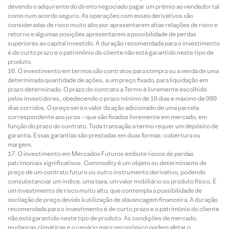
devendo o adquirente do direito negociado pagar um prêmio ao vendedor tal
como num acordo seguro. As operações com esses derivativos são
consideradas de risco muito alto por apresentarem altas relações de risco e
retorno e algumas posições apresentarem a possibilidade de perdas
superiores ao capital investido. A duração recomendada para o investimento
é de curto prazo e o patrimônio do cliente não está garantido neste tipo de
produto.
O investimento em termos são contratos para compra ou a venda de uma
determinada quantidade de ações, a um preço fixado, para liquidação em
prazo determinado. O prazo do contrato a Termo é livremente escolhido
pelos investidores, obedecendo o prazo mínimo de 16 dias e máximo de 999
dias corridos. O preço será o valor da ação adicionado de uma parcela
correspondente aos juros – que são fixados livremente em mercado, em
função do prazo do contrato. Toda transação a termo requer um depósito de
garantia. Essas garantias são prestadas em duas formas: cobertura ou
margem.
O investimento em Mercados Futuros embute riscos de perdas
patrimoniais significativos. Commodity é um objeto ou determinante de
preço de um contrato futuro ou outro instrumento derivativo, podendo
consubstanciar um índice, uma taxa, um valor mobiliário ou produto físico. É
um investimento de risco muito alto, que contempla a possibilidade de
oscilação de preço devido à utilização de alavancagem financeira. A duração
recomendada para o investimento é de curto prazo e o patrimônio do cliente
não está garantido neste tipo de produto. As condições de mercado,
mudanças climáticas e o cenário macroeconômico podem afetar o