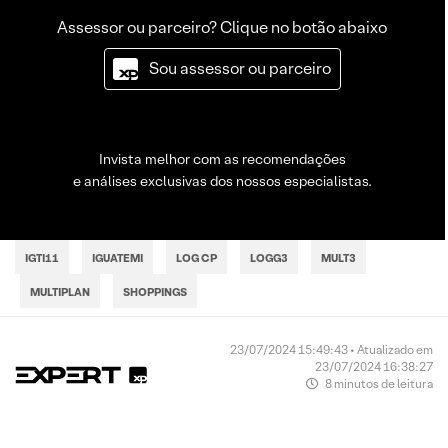
Assessor ou parceiro? Clique no botão abaixo
Sou assessor ou parceiro
Invista melhor com as recomendações
e análises exclusivas dos nossos especialistas.
IGTI11
IGUATEMI
LOG CP
LOGG3
MULT3
MULTIPLAN
SHOPPINGS
23/07/2024 15:49:43 • Atualizado em
23/07/2024 16:38:27
8 minutos de leitura