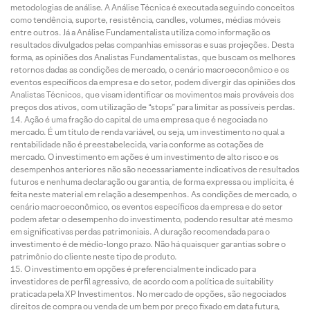
metodologias de análise. A Análise Técnica é executada seguindo conceitos
como tendência, suporte, resistência, candles, volumes, médias móveis
entre outros. Já a Análise Fundamentalista utiliza como informação os
resultados divulgados pelas companhias emissoras e suas projeções. Desta
forma, as opiniões dos Analistas Fundamentalistas, que buscam os melhores
retornos dadas as condições de mercado, o cenário macroeconômico e os
eventos específicos da empresa e do setor, podem divergir das opiniões dos
Analistas Técnicos, que visam identificar os movimentos mais prováveis dos
preços dos ativos, com utilização de “stops” para limitar as possíveis perdas.
Ação é uma fração do capital de uma empresa que é negociada no
mercado. É um título de renda variável, ou seja, um investimento no qual a
rentabilidade não é preestabelecida, varia conforme as cotações de
mercado. O investimento em ações é um investimento de alto risco e os
desempenhos anteriores não são necessariamente indicativos de resultados
futuros e nenhuma declaração ou garantia, de forma expressa ou implícita, é
feita neste material em relação a desempenhos. As condições de mercado, o
cenário macroeconômico, os eventos específicos da empresa e do setor
podem afetar o desempenho do investimento, podendo resultar até mesmo
em significativas perdas patrimoniais. A duração recomendada para o
investimento é de médio-longo prazo. Não há quaisquer garantias sobre o
patrimônio do cliente neste tipo de produto.
O investimento em opções é preferencialmente indicado para
investidores de perfil agressivo, de acordo com a política de suitability
praticada pela XP Investimentos. No mercado de opções, são negociados
direitos de compra ou venda de um bem por preço fixado em data futura,