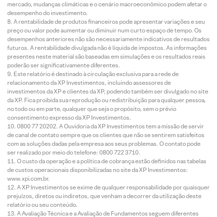
mercado, mudanças climáticas e o cenário macroeconômico podem afetar o
desempenho do investimento.
A rentabilidade de produtos financeiros pode apresentar variações e seu
preço ou valor pode aumentar ou diminuir num curto espaço de tempo. Os
desempenhos anteriores não são necessariamente indicativos de resultados
futuros. A rentabilidade divulgada não é líquida de impostos. As informações
presentes neste material são baseadas em simulações e os resultados reais
poderão ser significativamente diferentes.
Este relatório é destinado à circulação exclusiva para a rede de
relacionamento da XP Investimentos, incluindo assessores de
investimentos da XP e clientes da XP, podendo também ser divulgado no site
da XP. Fica proibida sua reprodução ou redistribuição para qualquer pessoa,
no todo ou em parte, qualquer que seja o propósito, sem o prévio
consentimento expresso da XP Investimentos.
0800 77 20202. A Ouvidoria da XP Investimentos tem a missão de servir
de canal de contato sempre que os clientes que não se sentirem satisfeitos
com as soluções dadas pela empresa aos seus problemas. O contato pode
ser realizado por meio do telefone: 0800 722 3710.
O custo da operação e a política de cobrança estão definidos nas tabelas
de custos operacionais disponibilizadas no site da XP Investimentos:
www.xpi.com.br.
A XP Investimentos se exime de qualquer responsabilidade por quaisquer
prejuízos, diretos ou indiretos, que venham a decorrer da utilização deste
relatório ou seu conteúdo.
A Avaliação Técnica e a Avaliação de Fundamentos seguem diferentes