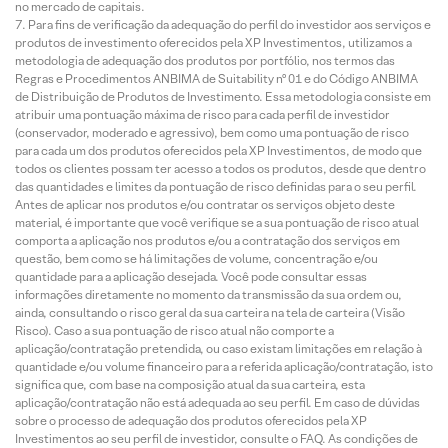
no mercado de capitais.
Para fins de verificação da adequação do perfil do investidor aos serviços e
produtos de investimento oferecidos pela XP Investimentos, utilizamos a
metodologia de adequação dos produtos por portfólio, nos termos das
Regras e Procedimentos ANBIMA de Suitability nº 01 e do Código ANBIMA
de Distribuição de Produtos de Investimento. Essa metodologia consiste em
atribuir uma pontuação máxima de risco para cada perfil de investidor
(conservador, moderado e agressivo), bem como uma pontuação de risco
para cada um dos produtos oferecidos pela XP Investimentos, de modo que
todos os clientes possam ter acesso a todos os produtos, desde que dentro
das quantidades e limites da pontuação de risco definidas para o seu perfil.
Antes de aplicar nos produtos e/ou contratar os serviços objeto deste
material, é importante que você verifique se a sua pontuação de risco atual
comporta a aplicação nos produtos e/ou a contratação dos serviços em
questão, bem como se há limitações de volume, concentração e/ou
quantidade para a aplicação desejada. Você pode consultar essas
informações diretamente no momento da transmissão da sua ordem ou,
ainda, consultando o risco geral da sua carteira na tela de carteira (Visão
Risco). Caso a sua pontuação de risco atual não comporte a
aplicação/contratação pretendida, ou caso existam limitações em relação à
quantidade e/ou volume financeiro para a referida aplicação/contratação, isto
significa que, com base na composição atual da sua carteira, esta
aplicação/contratação não está adequada ao seu perfil. Em caso de dúvidas
sobre o processo de adequação dos produtos oferecidos pela XP
Investimentos ao seu perfil de investidor, consulte o FAQ. As condições de