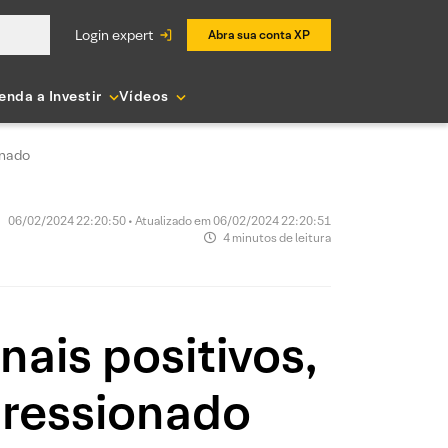
login expert
Abra sua conta XP
enda a Investir
Vídeos
onado
06/02/2024 22:20:50 • Atualizado em 06/02/2024 22:20:51
4 minutos de leitura
ais positivos,
pressionado