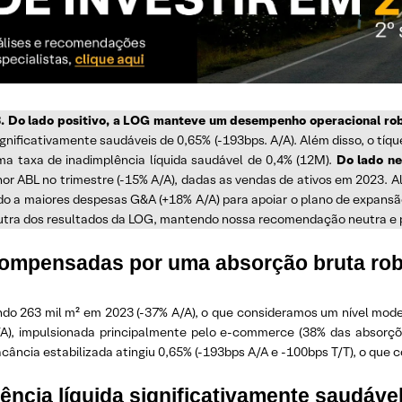
. Do lado positivo, a LOG manteve um desempenho operacional ro
significativamente saudáveis de 0,65% (-193bps. A/A). Além disso, o tí
a taxa de inadimplência líquida saudável de 0,4% (12M).
Do lado ne
nor ABL no trimestre (-15% A/A), dadas as vendas de ativos em 2023. A
ido a maiores despesas G&A (+18% A/A) para apoiar o plano de expans
utra dos resultados da LOG, mantendo nossa recomendação neutra e p
ompensadas por uma absorção bruta ro
ando 263 mil m² em 2023 (-37% A/A), o que consideramos um nível mod
A/A), impulsionada principalmente pelo e-commerce (38% das absorçõe
acância estabilizada atingiu 0,65% (-193bps A/A e -100bps T/T), o que 
ência líquida significativamente saudáve