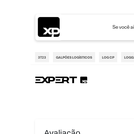
Se você a
3T23
GALPÕES LOGÍSTICOS
LOG CP
LOGG
Avaliação