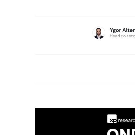
Ygor Alte
Head do setor