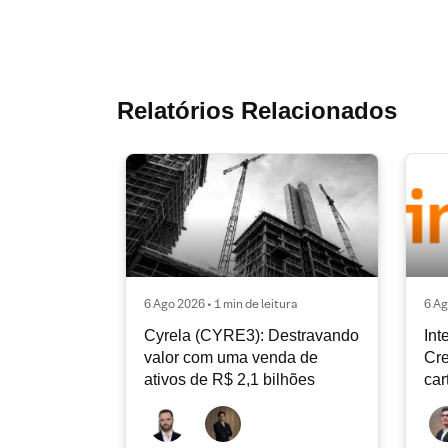
Relatórios Relacionados
6 Ago 2026 • 1 min de leitura
6 Ag
Cyrela (CYRE3): Destravando
Int
valor com uma venda de
Cre
ativos de R$ 2,1 bilhões
car
con
de