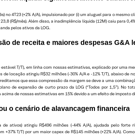
) no 4T23 (+2% A/A), impulsionado por (i) um aluguel para o mesmo cli
23,8 (R$/mês). Além disso, a inadimplência líquida (12M) caiu para 0,4
anda pelos ativos da LOG.
o de receita e maiores despesas G&A 
 e estável T/T), em linha com nossas estimativas, explicado por uma me
s de locação atingiu R$32 milhões (-30% A/A e -12% T/T), abaixo de
/T). Acreditamos que essa compressão da margem se deve a uma combin
o plano de expansão de curto prazo da LOG (“Todos por 1,5”). No t
a acima de nossas estimativas em 15% devido a um efeito de imposto di
dou o cenário de alavancagem financeira
da de ativos) atingiu R$496 milhões (-44% A/A), ajudada pelo forte
 em +37% T/T) por um maior capex de R$145 milhões (+22% A/A). Como r