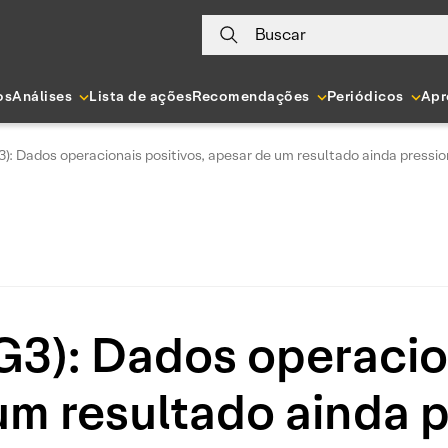
Buscar
os
Análises
Lista de ações
Recomendações
Periódicos
Apr
: Dados operacionais positivos, apesar de um resultado ainda pressi
): Dados operacion
um resultado ainda 