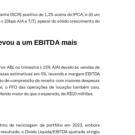
ente (SCR) positivo de 1,2% acima do IPCA, e (ii) um
% (-20bps A/A e T/T), apesar do sólido crescimento do
levou a um EBITDA mais
nor ABL no trimestre (-15% A/A) devido às vendas de
 nossas estimativas em 5%, levando a margem EBITDA
ação de compressão da receita com maiores despesas
otal, o FFO das operações de locação também caiu,
ferido maior do que o esperado, de R$10 milhões.
 ritmo de reciclagem de portfólio em 2023, embora
esultado, a Dívida Líquida/EBITDA ajustada atingiu