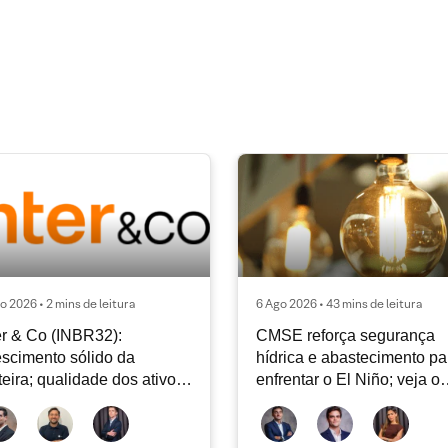
o 2026 • 2 mins de leitura
6 Ago 2026 • 43 mins de leitura
er & Co (INBR32):
CMSE reforça segurança
scimento sólido da
hídrica e abastecimento pa
teira; qualidade dos ativos
enfrentar o El Niño; veja o
tinua sendo o principal
Radar Energia XP | Agosto
bate