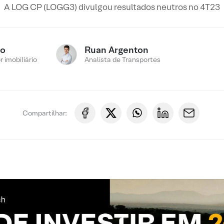
A LOG CP (LOGG3) divulgou resultados neutros no 4T23
ro
Ruan Argenton
 imobiliário
Analista de Transportes
Compartilhar: