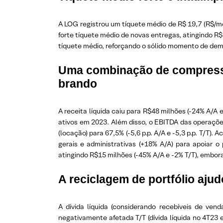
A LOG registrou um tíquete médio de R$ 19,7 (R$/mês
forte tíquete médio de novas entregas, atingindo R$ 
tíquete médio, reforçando o sólido momento de dem
Uma combinação de compressã
brando
A receita líquida caiu para R$48 milhões (-24% A/A
ativos em 2023. Além disso, o EBITDA das operaçõe
(locação) para 67,5% (-5,6 p.p. A/A e -5,3 p.p. T
gerais e administrativas (+18% A/A) para apoiar 
atingindo R$15 milhões (-45% A/A e -2% T/T), embor
A reciclagem de portfólio aju
A dívida líquida (considerando recebíveis de ven
negativamente afetada T/T (dívida líquida no 4T23