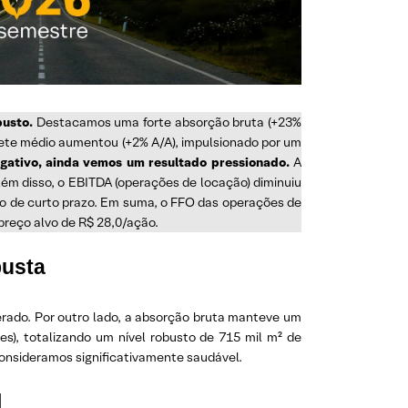
busto.
Destacamos uma forte absorção bruta (+23%
quete médio aumentou (+2% A/A), impulsionado por um
gativo, ainda vemos um resultado pressionado.
A
lém disso, o EBITDA (operações de locação) diminuiu
ão de curto prazo. Em suma, o FFO das operações de
reço alvo de R$ 28,0/ação.
busta
erado. Por outro lado, a absorção bruta manteve um
s), totalizando um nível robusto de 715 mil m² de
consideramos significativamente saudável.
l