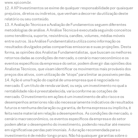
www.xpi.com.br.
A XP Investimentos se exime de qualquer responsabilidade por quaisquer
prejuízos, diretos ou indiretos, que venham a decorrer da utilização deste
relatório ou seu conteúdo.
A Avaliação Técnica e a Avaliação de Fundamentos seguem diferentes
metodologias de análise. A Análise Técnica é executada seguindo conceitos
como tendência, suporte, resistência, candles, volumes, médias móveis
entre outros. Já a Análise Fundamentalista utiliza como informação os
resultados divulgados pelas companhias emissoras e suas projeções. Desta
forma, as opiniões dos Analistas Fundamentalistas, que buscam os melhores
retornos dadas as condições de mercado, o cenário macroeconômico e os
eventos específicos da empresa e do setor, podem divergir das opiniões dos
Analistas Técnicos, que visam identificar os movimentos mais prováveis dos
preços dos ativos, com utilização de “stops” para limitar as possíveis perdas.
Ação é uma fração do capital de uma empresa que é negociada no
mercado. É um título de renda variável, ou seja, um investimento no qual a
rentabilidade não é preestabelecida, varia conforme as cotações de
mercado. O investimento em ações é um investimento de alto risco e os
desempenhos anteriores não são necessariamente indicativos de resultados
futuros e nenhuma declaração ou garantia, de forma expressa ou implícita, é
feita neste material em relação a desempenhos. As condições de mercado, o
cenário macroeconômico, os eventos específicos da empresa e do setor
podem afetar o desempenho do investimento, podendo resultar até mesmo
em significativas perdas patrimoniais. A duração recomendada para o
investimento é de médio-longo prazo. Não há quaisquer garantias sobre o