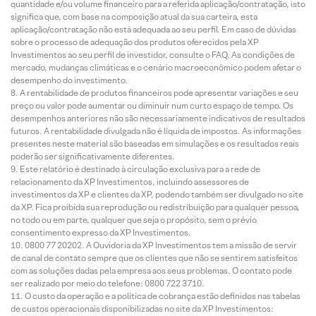
quantidade e/ou volume financeiro para a referida aplicação/contratação, isto
significa que, com base na composição atual da sua carteira, esta
aplicação/contratação não está adequada ao seu perfil. Em caso de dúvidas
sobre o processo de adequação dos produtos oferecidos pela XP
Investimentos ao seu perfil de investidor, consulte o FAQ. As condições de
mercado, mudanças climáticas e o cenário macroeconômico podem afetar o
desempenho do investimento.
A rentabilidade de produtos financeiros pode apresentar variações e seu
preço ou valor pode aumentar ou diminuir num curto espaço de tempo. Os
desempenhos anteriores não são necessariamente indicativos de resultados
futuros. A rentabilidade divulgada não é líquida de impostos. As informações
presentes neste material são baseadas em simulações e os resultados reais
poderão ser significativamente diferentes.
Este relatório é destinado à circulação exclusiva para a rede de
relacionamento da XP Investimentos, incluindo assessores de
investimentos da XP e clientes da XP, podendo também ser divulgado no site
da XP. Fica proibida sua reprodução ou redistribuição para qualquer pessoa,
no todo ou em parte, qualquer que seja o propósito, sem o prévio
consentimento expresso da XP Investimentos.
0800 77 20202. A Ouvidoria da XP Investimentos tem a missão de servir
de canal de contato sempre que os clientes que não se sentirem satisfeitos
com as soluções dadas pela empresa aos seus problemas. O contato pode
ser realizado por meio do telefone: 0800 722 3710.
O custo da operação e a política de cobrança estão definidos nas tabelas
de custos operacionais disponibilizadas no site da XP Investimentos: