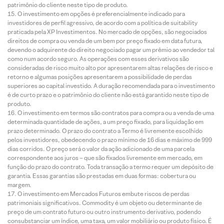
patrimônio do cliente neste tipo de produto.
O investimento em opções é preferencialmente indicado para
investidores de perfil agressivo, de acordo com a política de suitability
praticada pela XP Investimentos. No mercado de opções, são negociados
direitos de compra ou venda de um bem por preço fixado em data futura,
devendo o adquirente do direito negociado pagar um prêmio ao vendedor tal
como num acordo seguro. As operações com esses derivativos são
consideradas de risco muito alto por apresentarem altas relações de risco e
retorno e algumas posições apresentarem a possibilidade de perdas
superiores ao capital investido. A duração recomendada para o investimento
é de curto prazo e o patrimônio do cliente não está garantido neste tipo de
produto.
O investimento em termos são contratos para compra ou a venda de uma
determinada quantidade de ações, a um preço fixado, para liquidação em
prazo determinado. O prazo do contrato a Termo é livremente escolhido
pelos investidores, obedecendo o prazo mínimo de 16 dias e máximo de 999
dias corridos. O preço será o valor da ação adicionado de uma parcela
correspondente aos juros – que são fixados livremente em mercado, em
função do prazo do contrato. Toda transação a termo requer um depósito de
garantia. Essas garantias são prestadas em duas formas: cobertura ou
margem.
O investimento em Mercados Futuros embute riscos de perdas
patrimoniais significativos. Commodity é um objeto ou determinante de
preço de um contrato futuro ou outro instrumento derivativo, podendo
consubstanciar um índice, uma taxa, um valor mobiliário ou produto físico. É