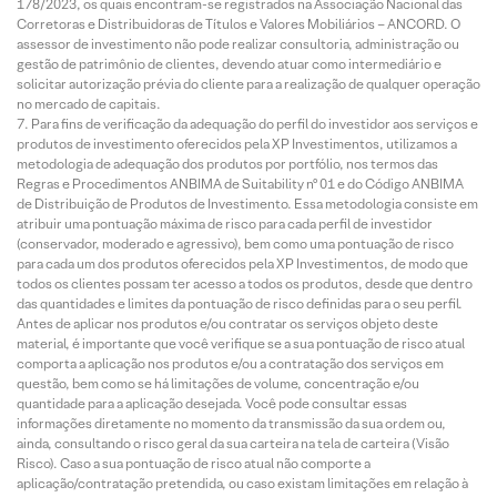
178/2023, os quais encontram-se registrados na Associação Nacional das
Corretoras e Distribuidoras de Títulos e Valores Mobiliários – ANCORD. O
assessor de investimento não pode realizar consultoria, administração ou
gestão de patrimônio de clientes, devendo atuar como intermediário e
solicitar autorização prévia do cliente para a realização de qualquer operação
no mercado de capitais.
Para fins de verificação da adequação do perfil do investidor aos serviços e
produtos de investimento oferecidos pela XP Investimentos, utilizamos a
metodologia de adequação dos produtos por portfólio, nos termos das
Regras e Procedimentos ANBIMA de Suitability nº 01 e do Código ANBIMA
de Distribuição de Produtos de Investimento. Essa metodologia consiste em
atribuir uma pontuação máxima de risco para cada perfil de investidor
(conservador, moderado e agressivo), bem como uma pontuação de risco
para cada um dos produtos oferecidos pela XP Investimentos, de modo que
todos os clientes possam ter acesso a todos os produtos, desde que dentro
das quantidades e limites da pontuação de risco definidas para o seu perfil.
Antes de aplicar nos produtos e/ou contratar os serviços objeto deste
material, é importante que você verifique se a sua pontuação de risco atual
comporta a aplicação nos produtos e/ou a contratação dos serviços em
questão, bem como se há limitações de volume, concentração e/ou
quantidade para a aplicação desejada. Você pode consultar essas
informações diretamente no momento da transmissão da sua ordem ou,
ainda, consultando o risco geral da sua carteira na tela de carteira (Visão
Risco). Caso a sua pontuação de risco atual não comporte a
aplicação/contratação pretendida, ou caso existam limitações em relação à