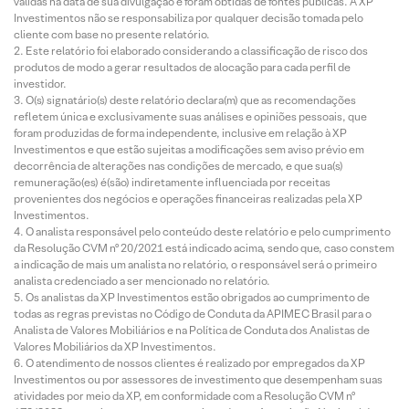
válidas na data de sua divulgação e foram obtidas de fontes públicas. A XP
Investimentos não se responsabiliza por qualquer decisão tomada pelo
cliente com base no presente relatório.
Este relatório foi elaborado considerando a classificação de risco dos
produtos de modo a gerar resultados de alocação para cada perfil de
investidor.
O(s) signatário(s) deste relatório declara(m) que as recomendações
refletem única e exclusivamente suas análises e opiniões pessoais, que
foram produzidas de forma independente, inclusive em relação à XP
Investimentos e que estão sujeitas a modificações sem aviso prévio em
decorrência de alterações nas condições de mercado, e que sua(s)
remuneração(es) é(são) indiretamente influenciada por receitas
provenientes dos negócios e operações financeiras realizadas pela XP
Investimentos.
O analista responsável pelo conteúdo deste relatório e pelo cumprimento
da Resolução CVM nº 20/2021 está indicado acima, sendo que, caso constem
a indicação de mais um analista no relatório, o responsável será o primeiro
analista credenciado a ser mencionado no relatório.
Os analistas da XP Investimentos estão obrigados ao cumprimento de
todas as regras previstas no Código de Conduta da APIMEC Brasil para o
Analista de Valores Mobiliários e na Política de Conduta dos Analistas de
Valores Mobiliários da XP Investimentos.
O atendimento de nossos clientes é realizado por empregados da XP
Investimentos ou por assessores de investimento que desempenham suas
atividades por meio da XP, em conformidade com a Resolução CVM nº