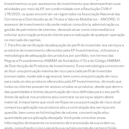
Investimentos ou por assessores de investimento que desempenham suas
atividades por meio da XP, em conformidade com a Resolução CVM nº
178/2023, os quais encontram-se registrados na Associação Nacional das
Corretoras e Distribuidoras de Títulos e Valores Mobiliários – ANCORD. O
assessor de investimento não pode realizar consultoria, administração ou
gestão de patrimônio de clientes, devendo atuar como intermediário e
solicitar autorização prévia do cliente para a realização de qualquer operação
no mercado de capitais.
Para fins de verificação da adequação do perfil do investidor aos serviços e
produtos de investimento oferecidos pela XP Investimentos, utilizamos a
metodologia de adequação dos produtos por portfólio, nos termos das
Regras e Procedimentos ANBIMA de Suitability nº 01 e do Código ANBIMA
de Distribuição de Produtos de Investimento. Essa metodologia consiste em
atribuir uma pontuação máxima de risco para cada perfil de investidor
(conservador, moderado e agressivo), bem como uma pontuação de risco
para cada um dos produtos oferecidos pela XP Investimentos, de modo que
todos os clientes possam ter acesso a todos os produtos, desde que dentro
das quantidades e limites da pontuação de risco definidas para o seu perfil.
Antes de aplicar nos produtos e/ou contratar os serviços objeto deste
material, é importante que você verifique se a sua pontuação de risco atual
comporta a aplicação nos produtos e/ou a contratação dos serviços em
questão, bem como se há limitações de volume, concentração e/ou
quantidade para a aplicação desejada. Você pode consultar essas
informações diretamente no momento da transmissão da sua ordem ou,
ainda, consultando o risco geral da sua carteira na tela de carteira (Visão