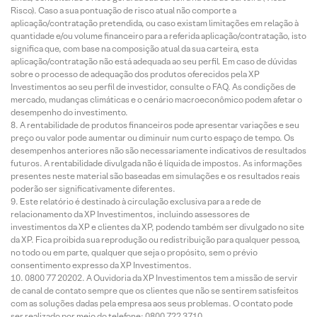
Risco). Caso a sua pontuação de risco atual não comporte a
aplicação/contratação pretendida, ou caso existam limitações em relação à
quantidade e/ou volume financeiro para a referida aplicação/contratação, isto
significa que, com base na composição atual da sua carteira, esta
aplicação/contratação não está adequada ao seu perfil. Em caso de dúvidas
sobre o processo de adequação dos produtos oferecidos pela XP
Investimentos ao seu perfil de investidor, consulte o FAQ. As condições de
mercado, mudanças climáticas e o cenário macroeconômico podem afetar o
desempenho do investimento.
A rentabilidade de produtos financeiros pode apresentar variações e seu
preço ou valor pode aumentar ou diminuir num curto espaço de tempo. Os
desempenhos anteriores não são necessariamente indicativos de resultados
futuros. A rentabilidade divulgada não é líquida de impostos. As informações
presentes neste material são baseadas em simulações e os resultados reais
poderão ser significativamente diferentes.
Este relatório é destinado à circulação exclusiva para a rede de
relacionamento da XP Investimentos, incluindo assessores de
investimentos da XP e clientes da XP, podendo também ser divulgado no site
da XP. Fica proibida sua reprodução ou redistribuição para qualquer pessoa,
no todo ou em parte, qualquer que seja o propósito, sem o prévio
consentimento expresso da XP Investimentos.
0800 77 20202. A Ouvidoria da XP Investimentos tem a missão de servir
de canal de contato sempre que os clientes que não se sentirem satisfeitos
com as soluções dadas pela empresa aos seus problemas. O contato pode
ser realizado por meio do telefone: 0800 722 3710.