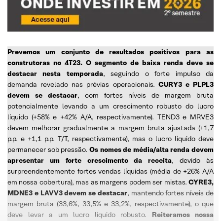
Prevemos um conjunto de resultados positivos para as
construtoras no 4T23. O segmento de baixa renda deve se
destacar nesta temporada
, seguindo o forte impulso da
demanda revelado nas prévias operacionais.
CURY3 e PLPL3
devem se destacar
, com fortes níveis de margem bruta
potencialmente levando a um crescimento robusto do lucro
líquido (+58% e +42% A/A, respectivamente). TEND3 e MRVE3
devem melhorar gradualmente a margem bruta ajustada (+1,7
p.p. e +1,1 p.p. T/T, respectivamente), mas o lucro líquido deve
permanecer sob pressão.
Os nomes de média/alta renda devem
apresentar um forte crescimento da receita
, devido às
surpreendentemente fortes vendas líquidas (média de +26% A/A
em nossa cobertura), mas as margens podem ser mistas.
CYRE3,
MDNE3 e LAVV3 devem se destacar
, mantendo fortes níveis de
margem bruta (33,6%, 33,5% e 33,2%, respectivamente), o que
deve levar a um lucro líquido robusto.
Reiteramos nossa