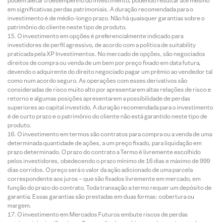
podem afetar o desempenho do investimento, podendo resultar até mesmo
em significativas perdas patrimoniais. A duração recomendada para o
investimento é de médio-longo prazo. Não há quaisquer garantias sobre o
patrimônio do cliente neste tipo de produto.
O investimento em opções é preferencialmente indicado para
investidores de perfil agressivo, de acordo com a política de suitability
praticada pela XP Investimentos. No mercado de opções, são negociados
direitos de compra ou venda de um bem por preço fixado em data futura,
devendo o adquirente do direito negociado pagar um prêmio ao vendedor tal
como num acordo seguro. As operações com esses derivativos são
consideradas de risco muito alto por apresentarem altas relações de risco e
retorno e algumas posições apresentarem a possibilidade de perdas
superiores ao capital investido. A duração recomendada para o investimento
é de curto prazo e o patrimônio do cliente não está garantido neste tipo de
produto.
O investimento em termos são contratos para compra ou a venda de uma
determinada quantidade de ações, a um preço fixado, para liquidação em
prazo determinado. O prazo do contrato a Termo é livremente escolhido
pelos investidores, obedecendo o prazo mínimo de 16 dias e máximo de 999
dias corridos. O preço será o valor da ação adicionado de uma parcela
correspondente aos juros – que são fixados livremente em mercado, em
função do prazo do contrato. Toda transação a termo requer um depósito de
garantia. Essas garantias são prestadas em duas formas: cobertura ou
margem.
O investimento em Mercados Futuros embute riscos de perdas