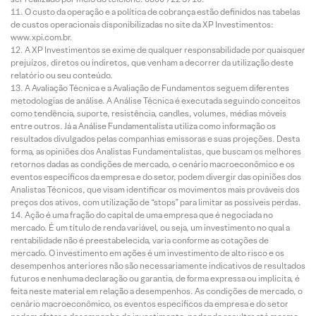
O custo da operação e a política de cobrança estão definidos nas tabelas
de custos operacionais disponibilizadas no site da XP Investimentos:
www.xpi.com.br.
A XP Investimentos se exime de qualquer responsabilidade por quaisquer
prejuízos, diretos ou indiretos, que venham a decorrer da utilização deste
relatório ou seu conteúdo.
A Avaliação Técnica e a Avaliação de Fundamentos seguem diferentes
metodologias de análise. A Análise Técnica é executada seguindo conceitos
como tendência, suporte, resistência, candles, volumes, médias móveis
entre outros. Já a Análise Fundamentalista utiliza como informação os
resultados divulgados pelas companhias emissoras e suas projeções. Desta
forma, as opiniões dos Analistas Fundamentalistas, que buscam os melhores
retornos dadas as condições de mercado, o cenário macroeconômico e os
eventos específicos da empresa e do setor, podem divergir das opiniões dos
Analistas Técnicos, que visam identificar os movimentos mais prováveis dos
preços dos ativos, com utilização de “stops” para limitar as possíveis perdas.
Ação é uma fração do capital de uma empresa que é negociada no
mercado. É um título de renda variável, ou seja, um investimento no qual a
rentabilidade não é preestabelecida, varia conforme as cotações de
mercado. O investimento em ações é um investimento de alto risco e os
desempenhos anteriores não são necessariamente indicativos de resultados
futuros e nenhuma declaração ou garantia, de forma expressa ou implícita, é
feita neste material em relação a desempenhos. As condições de mercado, o
cenário macroeconômico, os eventos específicos da empresa e do setor