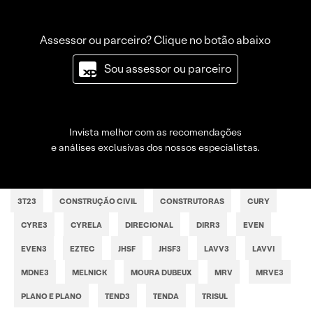
Assessor ou parceiro? Clique no botão abaixo
Sou assessor ou parceiro
Invista melhor com as recomendações
e análises exclusivas dos nossos especialistas.
3T23
CONSTRUÇÃO CIVIL
CONSTRUTORAS
CURY
CYRE3
CYRELA
DIRECIONAL
DIRR3
EVEN
EVEN3
EZTEC
JHSF
JHSF3
LAVV3
LAVVI
MDNE3
MELNICK
MOURA DUBEUX
MRV
MRVE3
PLANO E PLANO
TEND3
TENDA
TRISUL