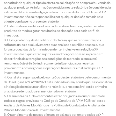
constituindo qualquer tipo de oferta ou solicitação de compra e/ou venda de
qualquer produto. As informações contidas neste relatório são consideradas
válidas na data de sua divulgação e foram obtidas de fontes públicas. A XP
Investimentos não se responsabiliza por qualquer decisão tomada pelo
cliente com base no presente relatório.
Este relatório foi elaborado considerando a classificação de risco dos
produtos de modo a gerar resultados de alocação para cada perfil de
investidor.
O(s) signatário(s) deste relatório declara(m) que as recomendações
refletem única e exclusivamente suas análises e opiniões pessoais, que
foram produzidas de forma independente, inclusive em relação à XP
Investimentos e que estão sujeitas a modificações sem aviso prévio em
decorrência de alterações nas condições de mercado, e que sua(s)
remuneração(es) é(são) indiretamente influenciada por receitas
provenientes dos negócios e operações financeiras realizadas pela XP
Investimentos.
O analista responsável pelo conteúdo deste relatório e pelo cumprimento
da Resolução CVM nº 20/2021 está indicado acima, sendo que, caso constem
a indicação de mais um analista no relatório, o responsável será o primeiro
analista credenciado a ser mencionado no relatório.
Os analistas da XP Investimentos estão obrigados ao cumprimento de
todas as regras previstas no Código de Conduta da APIMEC Brasil para o
Analista de Valores Mobiliários e na Política de Conduta dos Analistas de
Valores Mobiliários da XP Investimentos.
O atendimento de nossos clientes é realizado por empregados da XP