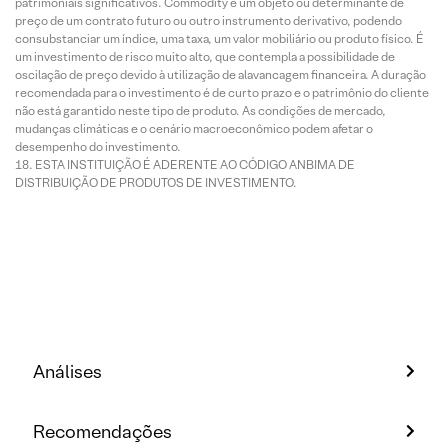
patrimoniais significativos. Commodity é um objeto ou determinante de
preço de um contrato futuro ou outro instrumento derivativo, podendo
consubstanciar um índice, uma taxa, um valor mobiliário ou produto físico. É
um investimento de risco muito alto, que contempla a possibilidade de
oscilação de preço devido à utilização de alavancagem financeira. A duração
recomendada para o investimento é de curto prazo e o patrimônio do cliente
não está garantido neste tipo de produto. As condições de mercado,
mudanças climáticas e o cenário macroeconômico podem afetar o
desempenho do investimento.
ESTA INSTITUIÇÃO É ADERENTE AO CÓDIGO ANBIMA DE
DISTRIBUIÇÃO DE PRODUTOS DE INVESTIMENTO.
Análises
Recomendações