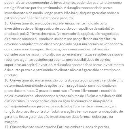
podem afetar o desempenho do investimento, podendo resultar até mesmo
em significativas perdas patrimoniais. A duração recomendada para o
investimento é de médio-longo prazo. Não há quaisquer garantias sobre o
patrimônio do cliente neste tipo de produto.
O investimento em opções é preferencialmente indicado para
investidores de perfil agressivo, de acordo com a política de suitability
praticada pela XP Investimentos. No mercado de opções, são negociados
direitos de compra ou venda de um bem por preço fixado em data futura,
devendo o adquirente do direito negociado pagar um prêmio ao vendedor tal
como num acordo seguro. As operações com esses derivativos são
consideradas de risco muito alto por apresentarem altas relações de risco e
retorno e algumas posições apresentarem a possibilidade de perdas
superiores ao capital investido. A duração recomendada para o investimento
é de curto prazo e o patrimônio do cliente não está garantido neste tipo de
produto.
O investimento em termos são contratos para compra ou a venda de uma
determinada quantidade de ações, a um preço fixado, para liquidação em
prazo determinado. O prazo do contrato a Termo é livremente escolhido
pelos investidores, obedecendo o prazo mínimo de 16 dias e máximo de 999
dias corridos. O preço será o valor da ação adicionado de uma parcela
correspondente aos juros – que são fixados livremente em mercado, em
função do prazo do contrato. Toda transação a termo requer um depósito de
garantia. Essas garantias são prestadas em duas formas: cobertura ou
margem.
O investimento em Mercados Futuros embute riscos de perdas