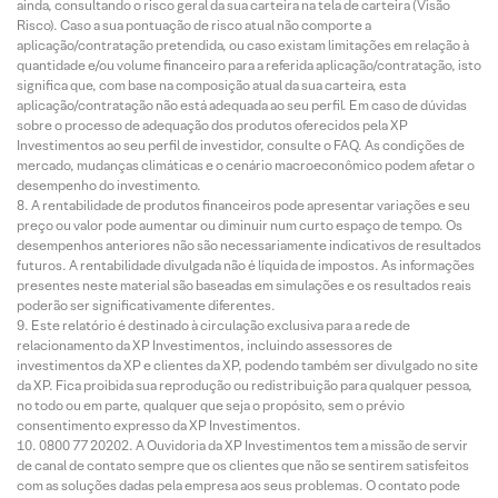
ainda, consultando o risco geral da sua carteira na tela de carteira (Visão
Risco). Caso a sua pontuação de risco atual não comporte a
aplicação/contratação pretendida, ou caso existam limitações em relação à
quantidade e/ou volume financeiro para a referida aplicação/contratação, isto
significa que, com base na composição atual da sua carteira, esta
aplicação/contratação não está adequada ao seu perfil. Em caso de dúvidas
sobre o processo de adequação dos produtos oferecidos pela XP
Investimentos ao seu perfil de investidor, consulte o FAQ. As condições de
mercado, mudanças climáticas e o cenário macroeconômico podem afetar o
desempenho do investimento.
A rentabilidade de produtos financeiros pode apresentar variações e seu
preço ou valor pode aumentar ou diminuir num curto espaço de tempo. Os
desempenhos anteriores não são necessariamente indicativos de resultados
futuros. A rentabilidade divulgada não é líquida de impostos. As informações
presentes neste material são baseadas em simulações e os resultados reais
poderão ser significativamente diferentes.
Este relatório é destinado à circulação exclusiva para a rede de
relacionamento da XP Investimentos, incluindo assessores de
investimentos da XP e clientes da XP, podendo também ser divulgado no site
da XP. Fica proibida sua reprodução ou redistribuição para qualquer pessoa,
no todo ou em parte, qualquer que seja o propósito, sem o prévio
consentimento expresso da XP Investimentos.
0800 77 20202. A Ouvidoria da XP Investimentos tem a missão de servir
de canal de contato sempre que os clientes que não se sentirem satisfeitos
com as soluções dadas pela empresa aos seus problemas. O contato pode