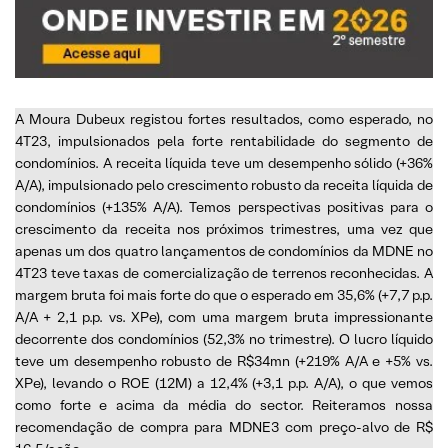
A Moura Dubeux registou fortes resultados, como esperado, no
4T23, impulsionados pela forte rentabilidade do segmento de
condomínios. A receita líquida teve um desempenho sólido (+36%
A/A), impulsionado pelo crescimento robusto da receita líquida de
condomínios (+135% A/A). Temos perspectivas positivas para o
crescimento da receita nos próximos trimestres, uma vez que
apenas um dos quatro lançamentos de condomínios da MDNE no
4T23 teve taxas de comercialização de terrenos reconhecidas. A
margem bruta foi mais forte do que o esperado em 35,6% (+7,7 p.p.
A/A + 2,1 p.p. vs. XPe), com uma margem bruta impressionante
decorrente dos condomínios (52,3% no trimestre). O lucro líquido
teve um desempenho robusto de R$34mn (+219% A/A e +5% vs.
XPe), levando o ROE (12M) a 12,4% (+3,1 p.p. A/A), o que vemos
como forte e acima da média do sector. Reiteramos nossa
recomendação de compra para MDNE3 com preço-alvo de R$