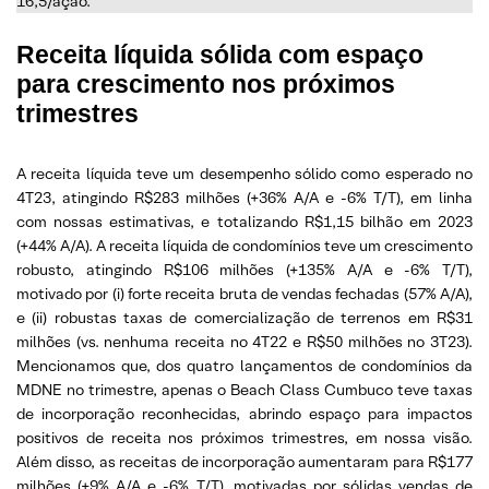
16,5/ação.
Receita líquida sólida com espaço
para crescimento nos próximos
trimestres
A receita líquida teve um desempenho sólido como esperado no
4T23, atingindo R$283 milhões (+36% A/A e -6% T/T), em linha
com nossas estimativas, e totalizando R$1,15 bilhão em 2023
(+44% A/A). A receita líquida de condomínios teve um crescimento
robusto, atingindo R$106 milhões (+135% A/A e -6% T/T),
motivado por (i) forte receita bruta de vendas fechadas (57% A/A),
e (ii) robustas taxas de comercialização de terrenos em R$31
milhões (vs. nenhuma receita no 4T22 e R$50 milhões no 3T23).
Mencionamos que, dos quatro lançamentos de condomínios da
MDNE no trimestre, apenas o Beach Class Cumbuco teve taxas
de incorporação reconhecidas, abrindo espaço para impactos
positivos de receita nos próximos trimestres, em nossa visão.
Além disso, as receitas de incorporação aumentaram para R$177
milhões (+9% A/A e -6% T/T), motivadas por sólidas vendas de