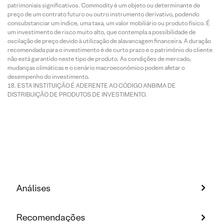
patrimoniais significativos. Commodity é um objeto ou determinante de
preço de um contrato futuro ou outro instrumento derivativo, podendo
consubstanciar um índice, uma taxa, um valor mobiliário ou produto físico. É
um investimento de risco muito alto, que contempla a possibilidade de
oscilação de preço devido à utilização de alavancagem financeira. A duração
recomendada para o investimento é de curto prazo e o patrimônio do cliente
não está garantido neste tipo de produto. As condições de mercado,
mudanças climáticas e o cenário macroeconômico podem afetar o
desempenho do investimento.
ESTA INSTITUIÇÃO É ADERENTE AO CÓDIGO ANBIMA DE
DISTRIBUIÇÃO DE PRODUTOS DE INVESTIMENTO.
Análises
Recomendações