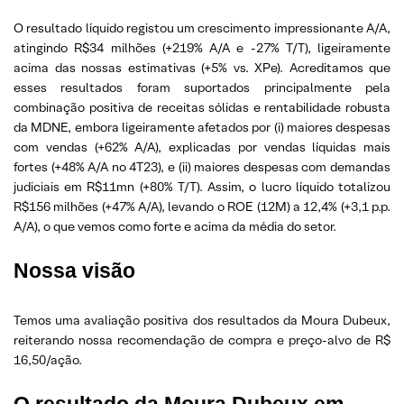
O resultado líquido registou um crescimento impressionante A/A,
atingindo R$34 milhões (+219% A/A e -27% T/T), ligeiramente
acima das nossas estimativas (+5% vs. XPe). Acreditamos que
esses resultados foram suportados principalmente pela
combinação positiva de receitas sólidas e rentabilidade robusta
da MDNE, embora ligeiramente afetados por (i) maiores despesas
com vendas (+62% A/A), explicadas por vendas líquidas mais
fortes (+48% A/A no 4T23), e (ii) maiores despesas com demandas
judiciais em R$11mn (+80% T/T). Assim, o lucro líquido totalizou
R$156 milhões (+47% A/A), levando o ROE (12M) a 12,4% (+3,1 p.p.
A/A), o que vemos como forte e acima da média do setor.
Nossa visão
Temos uma avaliação positiva dos resultados da Moura Dubeux,
reiterando nossa recomendação de compra e preço-alvo de R$
16,50/ação.
O resultado da Moura Dubeux em