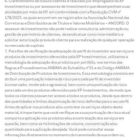
O atendimento de nossos clientes é realizado por empregados da XP
Investimentos ou por assessores de investimento que desempenham suas
atividades por meio da XP, em conformidade com a Resolução CVM nº
178/2023, os quais encontram-se registrados na Associação Nacional das
Corretoras e Distribuidoras de Títulos e Valores Mobiliários – ANCORD. O
assessor de investimento não pode realizar consultoria, administração ou
gestão de patrimônio de clientes, devendo atuar como intermediário e
solicitar autorização prévia do cliente para a realização de qualquer operação
no mercado de capitais.
Para fins de verificação da adequação do perfil do investidor aos serviços e
produtos de investimento oferecidos pela XP Investimentos, utilizamos a
metodologia de adequação dos produtos por portfólio, nos termos das
Regras e Procedimentos ANBIMA de Suitability nº 01 e do Código ANBIMA
de Distribuição de Produtos de Investimento. Essa metodologia consiste em
atribuir uma pontuação máxima de risco para cada perfil de investidor
(conservador, moderado e agressivo), bem como uma pontuação de risco
para cada um dos produtos oferecidos pela XP Investimentos, de modo que
todos os clientes possam ter acesso a todos os produtos, desde que dentro
das quantidades e limites da pontuação de risco definidas para o seu perfil.
Antes de aplicar nos produtos e/ou contratar os serviços objeto deste
material, é importante que você verifique se a sua pontuação de risco atual
comporta a aplicação nos produtos e/ou a contratação dos serviços em
questão, bem como se há limitações de volume, concentração e/ou
quantidade para a aplicação desejada. Você pode consultar essas
informações diretamente no momento da transmissão da sua ordem ou,