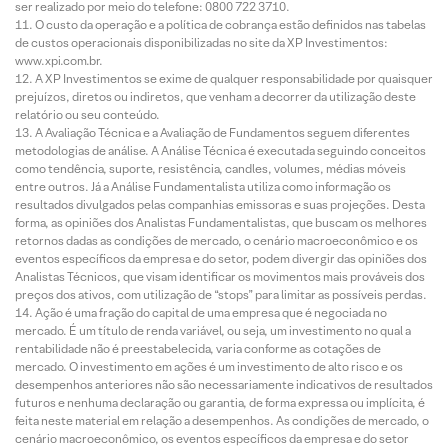
ser realizado por meio do telefone: 0800 722 3710.
O custo da operação e a política de cobrança estão definidos nas tabelas
de custos operacionais disponibilizadas no site da XP Investimentos:
www.xpi.com.br.
A XP Investimentos se exime de qualquer responsabilidade por quaisquer
prejuízos, diretos ou indiretos, que venham a decorrer da utilização deste
relatório ou seu conteúdo.
A Avaliação Técnica e a Avaliação de Fundamentos seguem diferentes
metodologias de análise. A Análise Técnica é executada seguindo conceitos
como tendência, suporte, resistência, candles, volumes, médias móveis
entre outros. Já a Análise Fundamentalista utiliza como informação os
resultados divulgados pelas companhias emissoras e suas projeções. Desta
forma, as opiniões dos Analistas Fundamentalistas, que buscam os melhores
retornos dadas as condições de mercado, o cenário macroeconômico e os
eventos específicos da empresa e do setor, podem divergir das opiniões dos
Analistas Técnicos, que visam identificar os movimentos mais prováveis dos
preços dos ativos, com utilização de “stops” para limitar as possíveis perdas.
Ação é uma fração do capital de uma empresa que é negociada no
mercado. É um título de renda variável, ou seja, um investimento no qual a
rentabilidade não é preestabelecida, varia conforme as cotações de
mercado. O investimento em ações é um investimento de alto risco e os
desempenhos anteriores não são necessariamente indicativos de resultados
futuros e nenhuma declaração ou garantia, de forma expressa ou implícita, é
feita neste material em relação a desempenhos. As condições de mercado, o
cenário macroeconômico, os eventos específicos da empresa e do setor