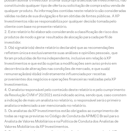
possam auxiliar o investidor a tomar sua própria decisão de investimento, não
constituindo qualquer tipo de oferta ou solicitação de compra e/ou venda de
qualquer produto. As informações contidas neste relatório são consideradas
válidas na data de sua divulgação e foram obtidas de fontes públicas. A XP
Investimentos não se responsabiliza por qualquer decisão tomada pelo
cliente com base no presente relatório.
Este relatório foi elaborado considerando a classificação de risco dos
produtos de modo a gerar resultados de alocação para cada perfil de
investidor.
O(s) signatário(s) deste relatório declara(m) que as recomendações
refletem única e exclusivamente suas análises e opiniões pessoais, que
foram produzidas de forma independente, inclusive em relação à XP
Investimentos e que estão sujeitas a modificações sem aviso prévio em
decorrência de alterações nas condições de mercado, e que sua(s)
remuneração(es) é(são) indiretamente influenciada por receitas
provenientes dos negócios e operações financeiras realizadas pela XP
Investimentos.
O analista responsável pelo conteúdo deste relatório e pelo cumprimento
da Resolução CVM nº 20/2021 está indicado acima, sendo que, caso constem
a indicação de mais um analista no relatório, o responsável será o primeiro
analista credenciado a ser mencionado no relatório.
Os analistas da XP Investimentos estão obrigados ao cumprimento de
todas as regras previstas no Código de Conduta da APIMEC Brasil para o
Analista de Valores Mobiliários e na Política de Conduta dos Analistas de
Valores Mobiliários da XP Investimentos.