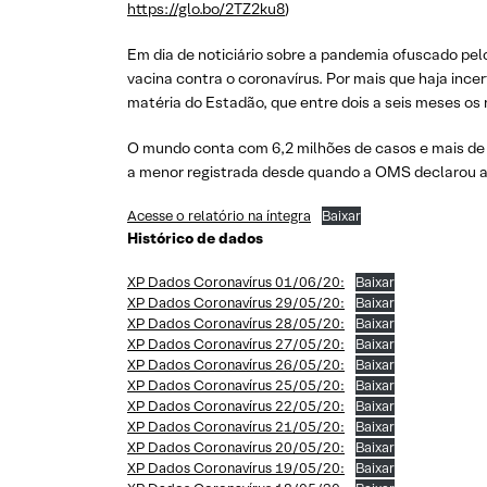
https://glo.bo/2TZ2ku8
)
Em dia de noticiário sobre a pandemia ofuscado pelos
vacina contra o coronavírus. Por mais que haja incer
matéria do Estadão, que entre dois a seis meses os r
O mundo conta com 6,2 milhões de casos e mais de 3
a menor registrada desde quando a OMS declarou a 
Acesse o relatório na íntegra
Baixar
Histórico de dados
XP Dados Coronavírus 01/06/20:
Baixar
XP Dados Coronavírus 29/05/20:
Baixar
XP Dados Coronavírus 28/05/20:
Baixar
XP Dados Coronavírus 27/05/20:
Baixar
XP Dados Coronavírus 26/05/20:
Baixar
XP Dados Coronavírus 25/05/20:
Baixar
XP Dados Coronavírus 22/05/20:
Baixar
XP Dados Coronavírus 21/05/20:
Baixar
XP Dados Coronavírus 20/05/20:
Baixar
XP Dados Coronavírus 19/05/20:
Baixar