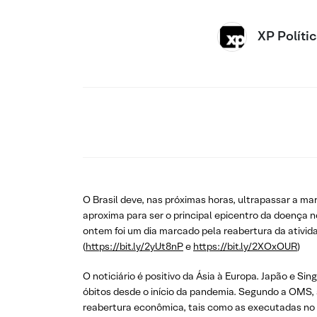
XP Políti
O Brasil deve, nas próximas horas, ultrapassar a ma
aproxima para ser o principal epicentro da doença 
ontem foi um dia marcado pela reabertura da ativi
(
https://bit.ly/2yUt8nP
e
https://bit.ly/2XOxOUR
)
O noticiário é positivo da Ásia à Europa. Japão e S
óbitos desde o início da pandemia. Segundo a OMS, 
reabertura econômica, tais como as executadas no B