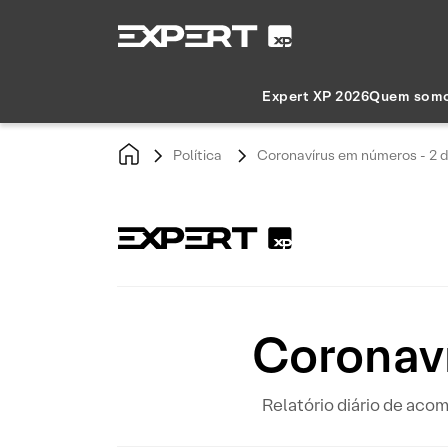
Expert XP 2026
Quem som
Política
Coronavírus em números - 2 d
Coronaví
Relatório diário de ac