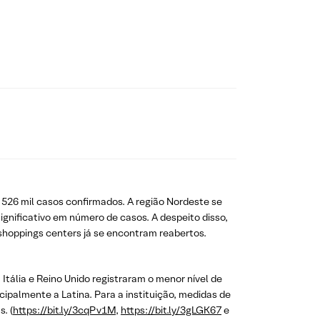
e 526 mil casos confirmados. A região Nordeste se
ignificativo em número de casos. A despeito disso,
shoppings centers já se encontram reabertos.
Itália e Reino Unido registraram o menor nível de
ipalmente a Latina. Para a instituição, medidas de
. (
https://bit.ly/3cqPv1M
,
https://bit.ly/3gLGK67
e