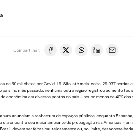
ca
Compartilhar:
rca de 30 mil óbitos por Covid-19. São, até meia-noite, 29.937 perdas 
no país; no mês passado, nenhuma outra região registrou aumento tão s
dade econômica em diversos pontos do país – pouco menos de 40% dos 
ingapura anunciam a reabertura de espaços públicos, enquanto Espanha, 
a ela encontra seu maior ambiente de propagação nas Américas – princ
rasil, devem ser feitas cautelosamente ou, no limite, desaconselhadas