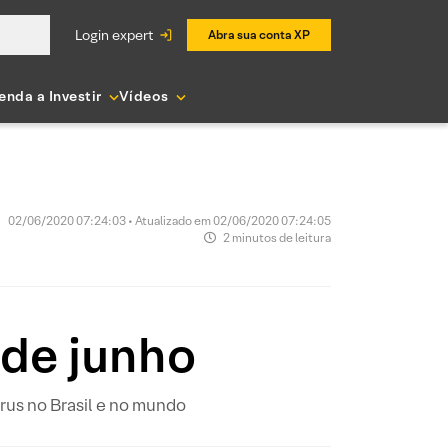
login expert
Abra sua conta XP
enda a Investir
Vídeos
02/06/2020 07:24:03 • Atualizado em 02/06/2020 07:24:05
2 minutos de leitura
 de junho
us no Brasil e no mundo