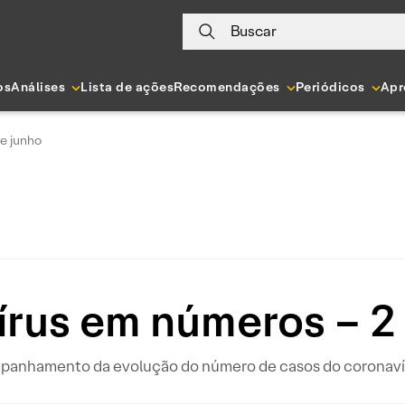
Buscar
os
Análises
Lista de ações
Recomendações
Periódicos
Apr
e junho
rus em números – 2
ompanhamento da evolução do número de casos do coronavír