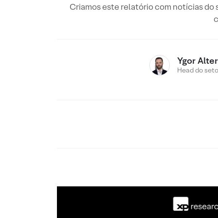
Criamos este relatório com notícias do
c
Ygor Alte
Head do setor