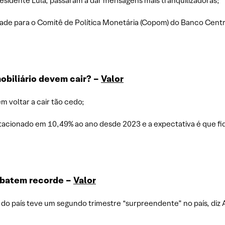
esidente Lula, passaram a dar mensagens mais tranquilizadoras;
dade para o Comitê de Política Monetária (Copom) do Banco Cent
mobiliário devem cair? –
Valor
m voltar a cair tão cedo;
acionado em 10,49% ao ano desde 2023 e a expectativa é que fi
 batem recorde –
Valor
s do país teve um segundo trimestre “surpreendente” no país, diz 