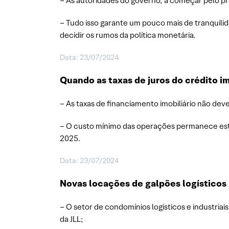
– As autoridades do governo, a começar pelo pr
– Tudo isso garante um pouco mais de tranquili
decidir os rumos da política monetária.
Data: 23/07/2024
Quando as taxas de juros do crédito i
– As taxas de financiamento imobiliário não deve
– O custo mínimo das operações permanece est
2025.
Data: 23/07/2024
Novas locações de galpões logísticos
– O setor de condomínios logísticos e industriai
da JLL;