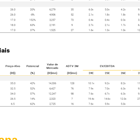
ais
ana