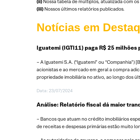
(ii)
Nossa tabela de múltiplos, atualizada com o
(iii)
Nossos últimos relatórios publicados.
Notícias em Desta
Iguatemi (IGTI11) paga R$ 25 milhões 
– A Iguatemi S.A. (“Iguatemi” ou “Companhia”) [
acionistas e ao mercado em geral a compra adici
propriedade imobiliária no ativo, ao longo dos 
Data: 23/07/2024
Análise: Relatório fiscal dá maior tr
– Bancos que atuam no crédito imobiliários esp
de receitas e despesas primárias estão muito lo