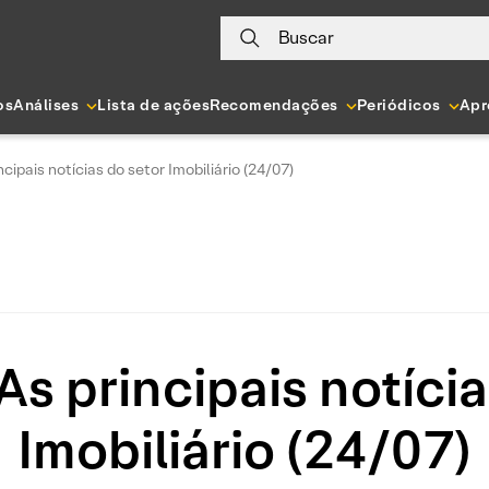
Buscar
os
Análises
Lista de ações
Recomendações
Periódicos
Apr
ncipais notícias do setor Imobiliário (24/07)
As principais notíci
Imobiliário (24/07)