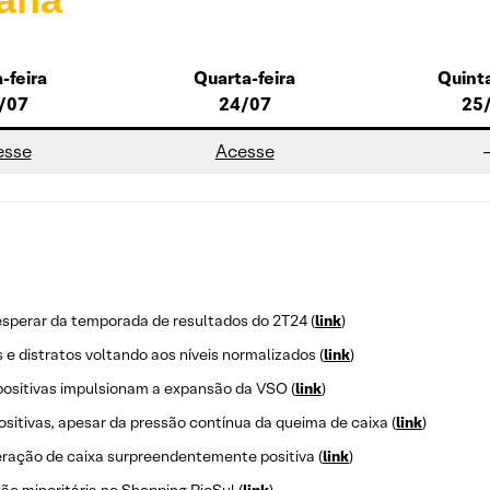
-feira
Quarta-feira
Quinta
/07
24/07
25
esse
Acesse
sperar da temporada de resultados do 2T24 (
link
)
e distratos voltando aos níveis normalizados (
link
)
ositivas impulsionam a expansão da VSO (
link
)
tivas, apesar da pressão contínua da queima de caixa (
link
)
ação de caixa surpreendentemente positiva (
link
)