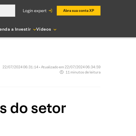
login expert
Abra sua conta XP
enda a Investir
Vídeos
22/07/2024 06:31:14 • Atualizado em 22/07/2024 06:34:59
11 minutos de leitura
as do setor