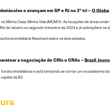
 obstáculos e avançam em SP e RJ no 2º tri –
O Globo
am no Minha Casa, Minha Vida (MCMV)- As locações de áreas onde
e Rio de Janeiro no segundo trimestre de 2024 e já sobrepõem os 
sultoria imobiliária Newmark sobre os dois estados.
r baratear a negociação de CRIs e CRAs –
Brazil Journ
fundos imobiliários e está tentando se tornar um ecossistema do 
 capital da B3.
tura