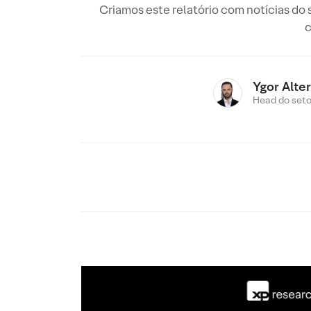
Criamos este relatório com notícias do
c
Ygor Alte
Head do setor