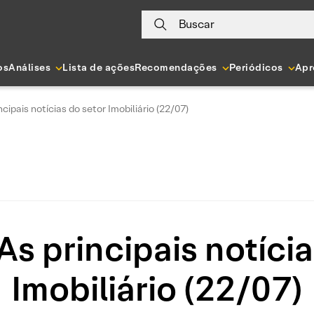
Buscar
os
Análises
Lista de ações
Recomendações
Periódicos
Apr
ncipais notícias do setor Imobiliário (22/07)
As principais notíci
Imobiliário (22/07)