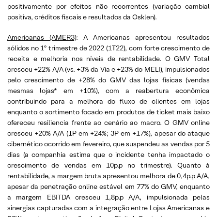
positivamente por efeitos não recorrentes (variação cambial
positiva, créditos fiscais e resultados da Osklen).
Americanas (AMER3)
: A Americanas apresentou resultados
sólidos no 1º trimestre de 2022 (1T22), com forte crescimento de
receita e melhoria nos níveis de rentabilidade. O GMV Total
cresceu +22% A/A (vs. +3% da Via e +23% do MELI), impulsionados
pelo crescimento de +28% do GMV das lojas físicas (vendas
mesmas lojas* em +10%), com a reabertura econômica
contribuindo para a melhora do fluxo de clientes em lojas
enquanto o sortimento focado em produtos de ticket mais baixo
ofereceu resiliencia frente ao cenário ao macro. O GMV online
cresceu +20% A/A (1P em +24%; 3P em +17%), apesar do ataque
cibernético ocorrido em fevereiro, que suspendeu as vendas por 5
dias (a companhia estima que o incidente tenha impactado o
crescimento de vendas em 10p.p no trimestre). Quanto à
rentabilidade, a margem bruta apresentou melhora de 0,4p.p A/A,
apesar da penetração online estável em 77% do GMV, enquanto
a margem EBITDA cresceu 1,8p.p A/A, impulsionada pelas
sinergias capturadas com a integração entre Lojas Americanas e