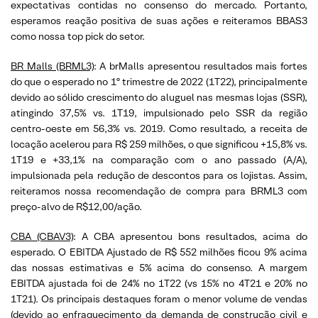
expectativas contidas no consenso do mercado. Portanto,
esperamos reação positiva de suas ações e reiteramos BBAS3
como nossa top pick do setor.
BR Malls (BRML3)
: A brMalls apresentou resultados mais fortes
do que o esperado no 1º trimestre de 2022 (1T22), principalmente
devido ao sólido crescimento do aluguel nas mesmas lojas (SSR),
atingindo 37,5% vs. 1T19, impulsionado pelo SSR da região
centro-oeste em 56,3% vs. 2019. Como resultado, a receita de
locação acelerou para R$ 259 milhões, o que significou +15,8% vs.
1T19 e +33,1% na comparação com o ano passado (A/A),
impulsionada pela redução de descontos para os lojistas. Assim,
reiteramos nossa recomendação de compra para BRML3 com
preço-alvo de R$12,00/ação.
CBA (CBAV3)
: A CBA apresentou bons resultados, acima do
esperado. O EBITDA Ajustado de R$ 552 milhões ficou 9% acima
das nossas estimativas e 5% acima do consenso. A margem
EBITDA ajustada foi de 24% no 1T22 (vs 15% no 4T21 e 20% no
1T21). Os principais destaques foram o menor volume de vendas
(devido ao enfraquecimento da demanda de construção civil e