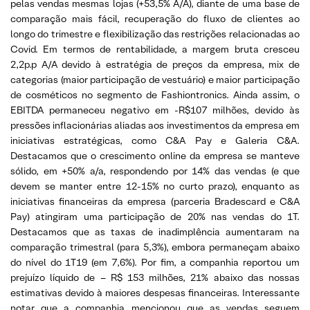
pelas vendas mesmas lojas (+53,5% A/A), diante de uma base de
comparação mais fácil, recuperação do fluxo de clientes ao
longo do trimestre e flexibilização das restrições relacionadas ao
Covid. Em termos de rentabilidade, a margem bruta cresceu
2,2p.p A/A devido à estratégia de preços da empresa, mix de
categorias (maior participação de vestuário) e maior participação
de cosméticos no segmento de Fashiontronics. Ainda assim, o
EBITDA permaneceu negativo em -R$107 milhões, devido às
pressões inflacionárias aliadas aos investimentos da empresa em
iniciativas estratégicas, como C&A Pay e Galeria C&A.
Destacamos que o crescimento online da empresa se manteve
sólido, em +50% a/a, respondendo por 14% das vendas (e que
devem se manter entre 12-15% no curto prazo), enquanto as
iniciativas financeiras da empresa (parceria Bradescard e C&A
Pay) atingiram uma participação de 20% nas vendas do 1T.
Destacamos que as taxas de inadimplência aumentaram na
comparação trimestral (para 5,3%), embora permaneçam abaixo
do nível do 1T19 (em 7,6%). Por fim, a companhia reportou um
prejuízo líquido de – R$ 153 milhões, 21% abaixo das nossas
estimativas devido à maiores despesas financeiras. Interessante
notar que a companhia mencionou que as vendas seguem