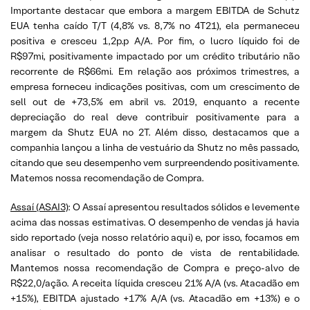
Importante destacar que embora a margem EBITDA de Schutz
EUA tenha caído T/T (4,8% vs. 8,7% no 4T21), ela permaneceu
positiva e cresceu 1,2p.p A/A. Por fim, o lucro líquido foi de
R$97mi, positivamente impactado por um crédito tributário não
recorrente de R$66mi. Em relação aos próximos trimestres, a
empresa forneceu indicações positivas, com um crescimento de
sell out de +73,5% em abril vs. 2019, enquanto a recente
depreciação do real deve contribuir positivamente para a
margem da Shutz EUA no 2T. Além disso, destacamos que a
companhia lançou a linha de vestuário da Shutz no mês passado,
citando que seu desempenho vem surpreendendo positivamente.
Matemos nossa recomendação de Compra.
Assaí (ASAI3)
: O Assaí apresentou resultados sólidos e levemente
acima das nossas estimativas. O desempenho de vendas já havia
sido reportado (veja nosso relatório aqui) e, por isso, focamos em
analisar o resultado do ponto de vista de rentabilidade.
Mantemos nossa recomendação de Compra e preço-alvo de
R$22,0/ação. A receita líquida cresceu 21% A/A (vs. Atacadão em
+15%), EBITDA ajustado +17% A/A (vs. Atacadão em +13%) e o