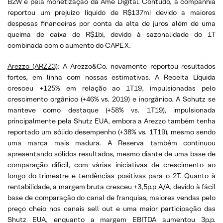
B2W e pela monetização da Ame Digital. Contudo, a companhia
reportou um prejuízo líquido de R$137mi devido a maiores
despesas financeiras por conta da alta de juros além de uma
queima de caixa de R$1bi, devido à sazonalidade do 1T
combinada com o aumento do CAPEX.
Arezzo (ARZZ3)
: A Arezzo&Co. novamente reportou resultados
fortes, em linha com nossas estimativas. A Receita Líquida
cresceu +125% em relação ao 1T19, impulsionadas pelo
crescimento orgânico (+46% vs. 2019) e inorgânico. A Schutz se
manteve como destaque (+58% vs. 1T19), impulsionada
principalmente pela Shutz EUA, embora a Arezzo também tenha
reportado um sólido desempenho (+38% vs. 1T19), mesmo sendo
uma marca mais madura. A Reserva também continuou
apresentando sólidos resultados, mesmo diante de uma base de
comparação difícil, com várias iniciativas de crescimento ao
longo do trimestre e tendências positivas para o 2T. Quanto à
rentabilidade, a margem bruta cresceu +3,5p.p A/A, devido à fácil
base de comparação do canal de franquias, maiores vendas pelo
preço cheio nos canais sell out e uma maior participação das
Shutz EUA, enquanto a margem EBITDA aumentou 3p.p.