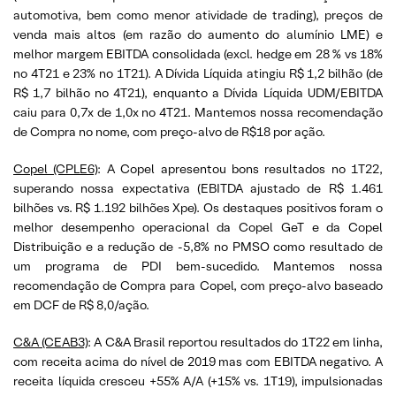
automotiva, bem como menor atividade de trading), preços de
venda mais altos (em razão do aumento do alumínio LME) e
melhor margem EBITDA consolidada (excl. hedge em 28 % vs 18%
no 4T21 e 23% no 1T21). A Dívida Líquida atingiu R$ 1,2 bilhão (de
R$ 1,7 bilhão no 4T21), enquanto a Dívida Líquida UDM/EBITDA
caiu para 0,7x de 1,0x no 4T21. Mantemos nossa recomendação
de Compra no nome, com preço-alvo de R$18 por ação.
Copel (CPLE6)
: A Copel apresentou bons resultados no 1T22,
superando nossa expectativa (EBITDA ajustado de R$ 1.461
bilhões vs. R$ 1.192 bilhões Xpe). Os destaques positivos foram o
melhor desempenho operacional da Copel GeT e da Copel
Distribuição e a redução de -5,8% no PMSO como resultado de
um programa de PDI bem-sucedido. Mantemos nossa
recomendação de Compra para Copel, com preço-alvo baseado
em DCF de R$ 8,0/ação.
C&A (CEAB3)
: A C&A Brasil reportou resultados do 1T22 em linha,
com receita acima do nível de 2019 mas com EBITDA negativo. A
receita líquida cresceu +55% A/A (+15% vs. 1T19), impulsionadas