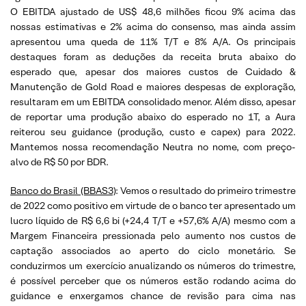
O EBITDA ajustado de US$ 48,6 milhões ficou 9% acima das
nossas estimativas e 2% acima do consenso, mas ainda assim
apresentou uma queda de 11% T/T e 8% A/A. Os principais
destaques foram as deduções da receita bruta abaixo do
esperado que, apesar dos maiores custos de Cuidado &
Manutenção de Gold Road e maiores despesas de exploração,
resultaram em um EBITDA consolidado menor. Além disso, apesar
de reportar uma produção abaixo do esperado no 1T, a Aura
reiterou seu guidance (produção, custo e capex) para 2022.
Mantemos nossa recomendação Neutra no nome, com preço-
alvo de R$ 50 por BDR.
Banco do Brasil (BBAS3)
: Vemos o resultado do primeiro trimestre
de 2022 como positivo em virtude de o banco ter apresentado um
lucro líquido de R$ 6,6 bi (+24,4 T/T e +57,6% A/A) mesmo com a
Margem Financeira pressionada pelo aumento nos custos de
captação associados ao aperto do ciclo monetário. Se
conduzirmos um exercício anualizando os números do trimestre,
é possível perceber que os números estão rodando acima do
guidance e enxergamos chance de revisão para cima nas