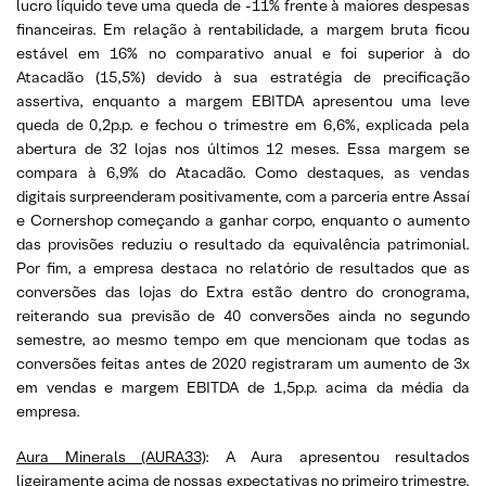
lucro líquido teve uma queda de -11% frente à maiores despesas
financeiras. Em relação à rentabilidade, a margem bruta ficou
estável em 16% no comparativo anual e foi superior à do
Atacadão (15,5%) devido à sua estratégia de precificação
assertiva, enquanto a margem EBITDA apresentou uma leve
queda de 0,2p.p. e fechou o trimestre em 6,6%, explicada pela
abertura de 32 lojas nos últimos 12 meses. Essa margem se
compara à 6,9% do Atacadão. Como destaques, as vendas
digitais surpreenderam positivamente, com a parceria entre Assaí
e Cornershop começando a ganhar corpo, enquanto o aumento
das provisões reduziu o resultado da equivalência patrimonial.
Por fim, a empresa destaca no relatório de resultados que as
conversões das lojas do Extra estão dentro do cronograma,
reiterando sua previsão de 40 conversões ainda no segundo
semestre, ao mesmo tempo em que mencionam que todas as
conversões feitas antes de 2020 registraram um aumento de 3x
em vendas e margem EBITDA de 1,5p.p. acima da média da
empresa.
Aura Minerals (AURA33)
: A Aura apresentou resultados
ligeiramente acima de nossas expectativas no primeiro trimestre.