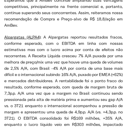
Esperamos que a AmBev continue ampliando suas vantagens
competitivas, principalmente na frente comercial e, portanto,
continue superando seus concorrentes. Assim, reiteramos nossa
recomendação de Compra e Preço-alvo de R$ 18,8/ação em
AmBev.
Alpargatas (ALPA4)
: A Alpargatas reportou resultados fracos,
conforme esperado, com o EBITDA em linha com nossas
estimativas mas com o lucro acima por conta de efeitos não
recorrentes. A Receita Líquida cresceu 7% A/A puxada por uma
melhora de preço/mix uma vez que houve uma queda de volumes
de 2,5% A/A, com Brasil -4% A/A por conta de uma base mais
difícil e o internacional subindo 16% A/A, puxado por EMEA (+62%)
e mercados distribuidores. A rentabilidade foi o ponto fraco do
resultado, conforme esperado, com queda de margem bruta de
7,3p.p. A/A uma vez que a margem no Brasil continuou sendo
pressionada pela alta de matéria prima e aumentou seu gap A/A
vs. o 3T21 enquanto o internacional acompanhou a pressão de
margem e apresentou uma queda de 4,9p.p. A/A (vs. +4,3p.p. no
3T21). O EBITDA consolidado foi R$169 milhões, +35% A/A,
enquanto o lucro líquido veio em R$303 milhões, impactado