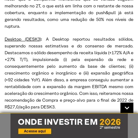
melhorando no 2T, o que está em linha com o restante de nossa
cobertura, enquanto a implementação do push&pull já está
gerando resultados, como uma redução de 50% nos níveis de
ruptura.
Desktop (DESK3)
: A Desktop reportou resultados sólidos,
superando nossas estimativas e do consenso de mercado.
Destacamos o sólido desempenho da receita líquida (+172% A/A e
+27% T/T), impulsionada (i) pela expansão da rede e
consequentemente pelo aumento da base de clientes; (ii)
crescimento orgânico e inorgânico e (iii) expansão geográfica
(+92 cidades YoY). Além disso, a empresa conseguiu aumentar a
rentabilidade com a expansão da margem EBITDA mesmo com
aceleração do crescimento orgânico. Com isso, reiteramos nossa
recomendação de Compra e preço-alvo para o final de 2022 de
R$27,0/ação para DESK3.
Equatorial (EQTL3)
: A Equatorial apresentou resultados acima de
nossas estimativas. Temos uma avaliação positiva dos resultados
da Equatorial no trimestre considerando as melhorias