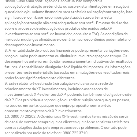
Risco). Caso a sua pontuação de risco atual não comporte a
aplicação/contratação pretendida, ou caso existam limitações em relação à
quantidade e/ou volume financeiro para a referida aplicação/contratação, isto
significa que, com base na composição atual da sua carteira, esta
aplicação/contratação não está adequada ao seu perfil. Em caso de dúvidas
sobre o processo de adequação dos produtos oferecidos pela XP
Investimentos ao seu perfil de investidor, consulte o FAQ. As condições de
mercado, mudanças climáticas e o cenário macroeconômico podem afetar o
desempenho do investimento.
A rentabilidade de produtos financeiros pode apresentar variações e seu
preço ou valor pode aumentar ou diminuir num curto espaço de tempo. Os
desempenhos anteriores não são necessariamente indicativos de resultados
futuros. A rentabilidade divulgada não é líquida de impostos. As informações
presentes neste material são baseadas em simulações e os resultados reais
poderão ser significativamente diferentes.
Este relatório é destinado à circulação exclusiva para a rede de
relacionamento da XP Investimentos, incluindo assessores de
investimentos da XP e clientes da XP, podendo também ser divulgado no site
da XP. Fica proibida sua reprodução ou redistribuição para qualquer pessoa,
no todo ou em parte, qualquer que seja o propósito, sem o prévio
consentimento expresso da XP Investimentos.
0800 77 20202. A Ouvidoria da XP Investimentos tem a missão de servir
de canal de contato sempre que os clientes que não se sentirem satisfeitos
com as soluções dadas pela empresa aos seus problemas. O contato pode
ser realizado por meio do telefone: 0800 722 3710.