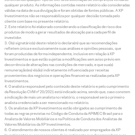
qualquer produto. As informações contidas neste relatório são consideradas
válidas na data de sua divulgação e foram obtidas de fontes públicas. A XP
Investimentos não se responsabiliza por qualquer decisão tomada pelo
cliente com base no presente relatório.
Este relatório foi elaborado considerando a classificação de risco dos
produtos de modo a gerar resultados de alocação para cada perfil de
investidor.
O(s) signatário(s) deste relatório declara(m) que as recomendações
refletem única e exclusivamente suas análises e opiniões pessoais, que
foram produzidas de forma independente, inclusive em relação à XP
Investimentos e que estão sujeitas a modificações sem aviso prévio em
decorrência de alterações nas condições de mercado, e que sua(s)
remuneração(es) é(são) indiretamente influenciada por receitas
provenientes dos negócios e operações financeiras realizadas pela XP
Investimentos.
O analista responsável pelo conteúdo deste relatório e pelo cumprimento
da Resolução CVM nº 20/2021 está indicado acima, sendo que, caso constem
a indicação de mais um analista no relatório, o responsável será o primeiro
analista credenciado a ser mencionado no relatório.
Os analistas da XP Investimentos estão obrigados ao cumprimento de
todas as regras previstas no Código de Conduta da APIMEC Brasil para o
Analista de Valores Mobiliários e na Política de Conduta dos Analistas de
Valores Mobiliários da XP Investimentos.
O atendimento de nossos clientes é realizado por empregados da XP