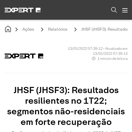
Ações
Relatórios
JHSF (JHSF3): Resultados 
13/05/2022 07:39:12 • Atualizado em
13/05/2022 07:39:13
1 minuto de leitura
JHSF (JHSF3): Resultados
resilientes no 1T22;
segmentos não-residenciais
em forte recuperação