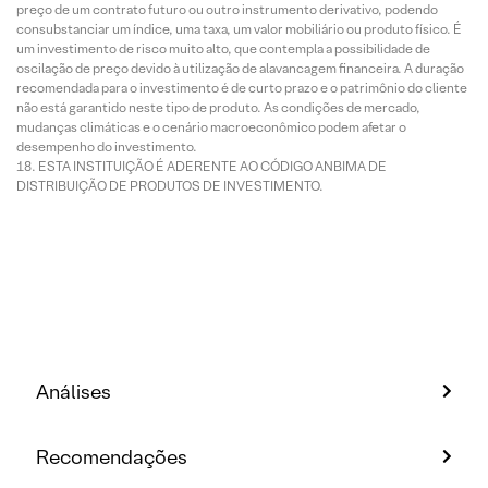
preço de um contrato futuro ou outro instrumento derivativo, podendo
consubstanciar um índice, uma taxa, um valor mobiliário ou produto físico. É
um investimento de risco muito alto, que contempla a possibilidade de
oscilação de preço devido à utilização de alavancagem financeira. A duração
recomendada para o investimento é de curto prazo e o patrimônio do cliente
não está garantido neste tipo de produto. As condições de mercado,
mudanças climáticas e o cenário macroeconômico podem afetar o
desempenho do investimento.
ESTA INSTITUIÇÃO É ADERENTE AO CÓDIGO ANBIMA DE
DISTRIBUIÇÃO DE PRODUTOS DE INVESTIMENTO.
Análises
Recomendações