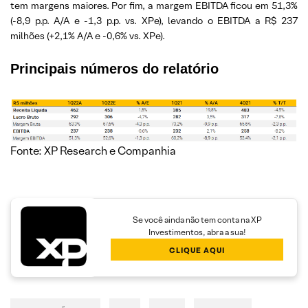
tem margens maiores. Por fim, a margem EBITDA ficou em 51,3%
(-8,9 p.p. A/A e -1,3 p.p. vs. XPe), levando o EBITDA a R$ 237
milhões (+2,1% A/A e -0,6% vs. XPe).
Principais números do relatório
Fonte: XP Research e Companhia
Se você ainda não tem conta na XP
Investimentos, abra a sua!
CLIQUE AQUI