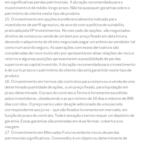
em significativas perdas patrimoniais. A duração recomendada para o
investimento é de médio-longo prazo. Não há quaisquer garantias sobre o
patrimônio do cliente neste tipo de produto.
O investimento em opções é preferencialmente indicado para
investidores de perfil agressivo, de acordo com a política de suitability
praticada pela XP Investimentos. No mercado de opções, são negociados
direitos de compra ou venda de um bem por preço fixado em data futura,
devendo o adquirente do direito negociado pagar um prêmio ao vendedor tal
como num acordo seguro. As operações com esses derivativos são
consideradas de risco muito alto por apresentarem altas relações de risco e
retorno e algumas posições apresentarem a possibilidade de perdas
superiores ao capital investido. A duração recomendada para o investimento
é de curto prazo e o patrimônio do cliente não está garantido neste tipo de
produto.
O investimento em termos são contratos para compra ou a venda de uma
determinada quantidade de ações, a um preço fixado, para liquidação em
prazo determinado. O prazo do contrato a Termo é livremente escolhido
pelos investidores, obedecendo o prazo mínimo de 16 dias e máximo de 999
dias corridos. O preço será o valor da ação adicionado de uma parcela
correspondente aos juros – que são fixados livremente em mercado, em
função do prazo do contrato. Toda transação a termo requer um depósito de
garantia. Essas garantias são prestadas em duas formas: cobertura ou
margem.
O investimento em Mercados Futuros embute riscos de perdas
patrimoniais significativos. Commodity é um objeto ou determinante de