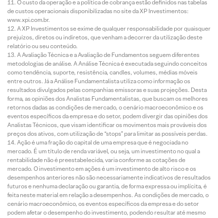
O custo da operação e a política de cobrança estão definidos nas tabelas
de custos operacionais disponibilizadas no site da XP Investimentos:
www.xpi.com.br.
A XP Investimentos se exime de qualquer responsabilidade por quaisquer
prejuízos, diretos ou indiretos, que venham a decorrer da utilização deste
relatório ou seu conteúdo.
A Avaliação Técnica e a Avaliação de Fundamentos seguem diferentes
metodologias de análise. A Análise Técnica é executada seguindo conceitos
como tendência, suporte, resistência, candles, volumes, médias móveis
entre outros. Já a Análise Fundamentalista utiliza como informação os
resultados divulgados pelas companhias emissoras e suas projeções. Desta
forma, as opiniões dos Analistas Fundamentalistas, que buscam os melhores
retornos dadas as condições de mercado, o cenário macroeconômico e os
eventos específicos da empresa e do setor, podem divergir das opiniões dos
Analistas Técnicos, que visam identificar os movimentos mais prováveis dos
preços dos ativos, com utilização de “stops” para limitar as possíveis perdas.
Ação é uma fração do capital de uma empresa que é negociada no
mercado. É um título de renda variável, ou seja, um investimento no qual a
rentabilidade não é preestabelecida, varia conforme as cotações de
mercado. O investimento em ações é um investimento de alto risco e os
desempenhos anteriores não são necessariamente indicativos de resultados
futuros e nenhuma declaração ou garantia, de forma expressa ou implícita, é
feita neste material em relação a desempenhos. As condições de mercado, o
cenário macroeconômico, os eventos específicos da empresa e do setor
podem afetar o desempenho do investimento, podendo resultar até mesmo