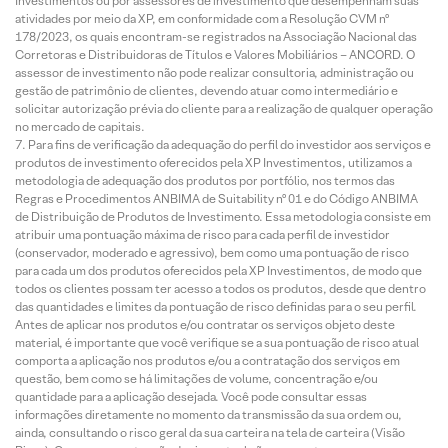
Investimentos ou por assessores de investimento que desempenham suas
atividades por meio da XP, em conformidade com a Resolução CVM nº
178/2023, os quais encontram-se registrados na Associação Nacional das
Corretoras e Distribuidoras de Títulos e Valores Mobiliários – ANCORD. O
assessor de investimento não pode realizar consultoria, administração ou
gestão de patrimônio de clientes, devendo atuar como intermediário e
solicitar autorização prévia do cliente para a realização de qualquer operação
no mercado de capitais.
Para fins de verificação da adequação do perfil do investidor aos serviços e
produtos de investimento oferecidos pela XP Investimentos, utilizamos a
metodologia de adequação dos produtos por portfólio, nos termos das
Regras e Procedimentos ANBIMA de Suitability nº 01 e do Código ANBIMA
de Distribuição de Produtos de Investimento. Essa metodologia consiste em
atribuir uma pontuação máxima de risco para cada perfil de investidor
(conservador, moderado e agressivo), bem como uma pontuação de risco
para cada um dos produtos oferecidos pela XP Investimentos, de modo que
todos os clientes possam ter acesso a todos os produtos, desde que dentro
das quantidades e limites da pontuação de risco definidas para o seu perfil.
Antes de aplicar nos produtos e/ou contratar os serviços objeto deste
material, é importante que você verifique se a sua pontuação de risco atual
comporta a aplicação nos produtos e/ou a contratação dos serviços em
questão, bem como se há limitações de volume, concentração e/ou
quantidade para a aplicação desejada. Você pode consultar essas
informações diretamente no momento da transmissão da sua ordem ou,
ainda, consultando o risco geral da sua carteira na tela de carteira (Visão