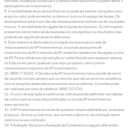
mercado, mudanças climáticas e o cenário macroeconômico podem afetar o
desempenho do investimento.
A rentabilidade de produtos financeiros pode apresentar variações e seu
preço ou valor pode aumentar ou diminuir num curto espaço de tempo. Os
desempenhos anteriores não são necessariamente indicativos de resultados
futuros. A rentabilidade divulgada não é líquida de impostos. As informações
presentes neste material são baseadas em simulações e os resultados reais
poderão ser significativamente diferentes.
Este relatório é destinado à circulação exclusiva para a rede de
relacionamento da XP Investimentos, incluindo assessores de
investimentos da XP e clientes da XP, podendo também ser divulgado no site
da XP. Fica proibida sua reprodução ou redistribuição para qualquer pessoa,
no todo ou em parte, qualquer que seja o propósito, sem o prévio
consentimento expresso da XP Investimentos.
0800 77 20202. A Ouvidoria da XP Investimentos tem a missão de servir
de canal de contato sempre que os clientes que não se sentirem satisfeitos
com as soluções dadas pela empresa aos seus problemas. O contato pode
ser realizado por meio do telefone: 0800 722 3710.
O custo da operação e a política de cobrança estão definidos nas tabelas
de custos operacionais disponibilizadas no site da XP Investimentos:
www.xpi.com.br.
A XP Investimentos se exime de qualquer responsabilidade por quaisquer
prejuízos, diretos ou indiretos, que venham a decorrer da utilização deste
relatório ou seu conteúdo.
A Avaliação Técnica e a Avaliação de Fundamentos seguem diferentes