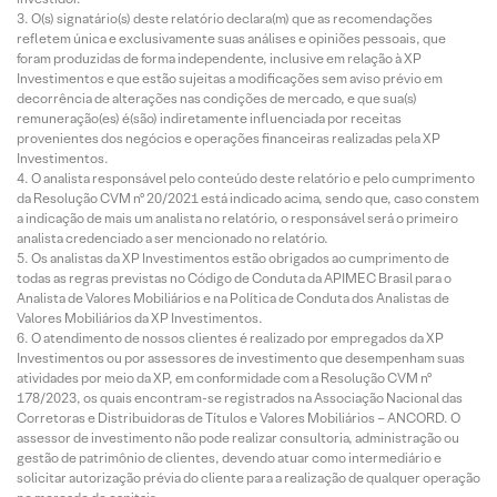
O(s) signatário(s) deste relatório declara(m) que as recomendações
refletem única e exclusivamente suas análises e opiniões pessoais, que
foram produzidas de forma independente, inclusive em relação à XP
Investimentos e que estão sujeitas a modificações sem aviso prévio em
decorrência de alterações nas condições de mercado, e que sua(s)
remuneração(es) é(são) indiretamente influenciada por receitas
provenientes dos negócios e operações financeiras realizadas pela XP
Investimentos.
O analista responsável pelo conteúdo deste relatório e pelo cumprimento
da Resolução CVM nº 20/2021 está indicado acima, sendo que, caso constem
a indicação de mais um analista no relatório, o responsável será o primeiro
analista credenciado a ser mencionado no relatório.
Os analistas da XP Investimentos estão obrigados ao cumprimento de
todas as regras previstas no Código de Conduta da APIMEC Brasil para o
Analista de Valores Mobiliários e na Política de Conduta dos Analistas de
Valores Mobiliários da XP Investimentos.
O atendimento de nossos clientes é realizado por empregados da XP
Investimentos ou por assessores de investimento que desempenham suas
atividades por meio da XP, em conformidade com a Resolução CVM nº
178/2023, os quais encontram-se registrados na Associação Nacional das
Corretoras e Distribuidoras de Títulos e Valores Mobiliários – ANCORD. O
assessor de investimento não pode realizar consultoria, administração ou
gestão de patrimônio de clientes, devendo atuar como intermediário e
solicitar autorização prévia do cliente para a realização de qualquer operação