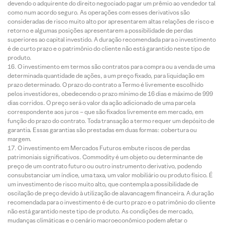
devendo o adquirente do direito negociado pagar um prêmio ao vendedor tal
como num acordo seguro. As operações com esses derivativos são
consideradas de risco muito alto por apresentarem altas relações de risco e
retorno e algumas posições apresentarem a possibilidade de perdas
superiores ao capital investido. A duração recomendada para o investimento
é de curto prazo e o patrimônio do cliente não está garantido neste tipo de
produto.
O investimento em termos são contratos para compra ou a venda de uma
determinada quantidade de ações, a um preço fixado, para liquidação em
prazo determinado. O prazo do contrato a Termo é livremente escolhido
pelos investidores, obedecendo o prazo mínimo de 16 dias e máximo de 999
dias corridos. O preço será o valor da ação adicionado de uma parcela
correspondente aos juros – que são fixados livremente em mercado, em
função do prazo do contrato. Toda transação a termo requer um depósito de
garantia. Essas garantias são prestadas em duas formas: cobertura ou
margem.
O investimento em Mercados Futuros embute riscos de perdas
patrimoniais significativos. Commodity é um objeto ou determinante de
preço de um contrato futuro ou outro instrumento derivativo, podendo
consubstanciar um índice, uma taxa, um valor mobiliário ou produto físico. É
um investimento de risco muito alto, que contempla a possibilidade de
oscilação de preço devido à utilização de alavancagem financeira. A duração
recomendada para o investimento é de curto prazo e o patrimônio do cliente
não está garantido neste tipo de produto. As condições de mercado,
mudanças climáticas e o cenário macroeconômico podem afetar o