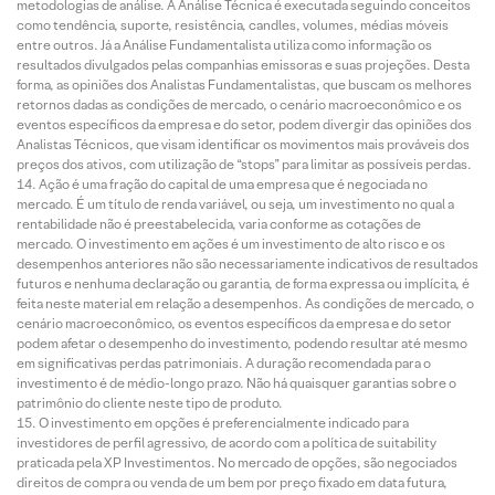
metodologias de análise. A Análise Técnica é executada seguindo conceitos
como tendência, suporte, resistência, candles, volumes, médias móveis
entre outros. Já a Análise Fundamentalista utiliza como informação os
resultados divulgados pelas companhias emissoras e suas projeções. Desta
forma, as opiniões dos Analistas Fundamentalistas, que buscam os melhores
retornos dadas as condições de mercado, o cenário macroeconômico e os
eventos específicos da empresa e do setor, podem divergir das opiniões dos
Analistas Técnicos, que visam identificar os movimentos mais prováveis dos
preços dos ativos, com utilização de “stops” para limitar as possíveis perdas.
Ação é uma fração do capital de uma empresa que é negociada no
mercado. É um título de renda variável, ou seja, um investimento no qual a
rentabilidade não é preestabelecida, varia conforme as cotações de
mercado. O investimento em ações é um investimento de alto risco e os
desempenhos anteriores não são necessariamente indicativos de resultados
futuros e nenhuma declaração ou garantia, de forma expressa ou implícita, é
feita neste material em relação a desempenhos. As condições de mercado, o
cenário macroeconômico, os eventos específicos da empresa e do setor
podem afetar o desempenho do investimento, podendo resultar até mesmo
em significativas perdas patrimoniais. A duração recomendada para o
investimento é de médio-longo prazo. Não há quaisquer garantias sobre o
patrimônio do cliente neste tipo de produto.
O investimento em opções é preferencialmente indicado para
investidores de perfil agressivo, de acordo com a política de suitability
praticada pela XP Investimentos. No mercado de opções, são negociados
direitos de compra ou venda de um bem por preço fixado em data futura,