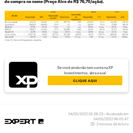
de compra no nome (Preço Alvo de R$ 76,70/ação).
Se você ainda não tem conta na XP
Investimentos, abra a sua!
CLIQUE AQUI
04/05/2022 05:56:23 • Atualizado em
04/05/2022 06:05:47
2 minutos de leitura