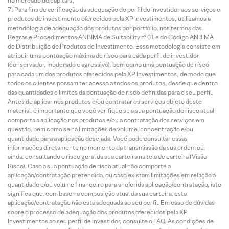
no mercado de capitais.
Para fins de verificação da adequação do perfil do investidor aos serviços e
produtos de investimento oferecidos pela XP Investimentos, utilizamos a
metodologia de adequação dos produtos por portfólio, nos termos das
Regras e Procedimentos ANBIMA de Suitability nº 01 e do Código ANBIMA
de Distribuição de Produtos de Investimento. Essa metodologia consiste em
atribuir uma pontuação máxima de risco para cada perfil de investidor
(conservador, moderado e agressivo), bem como uma pontuação de risco
para cada um dos produtos oferecidos pela XP Investimentos, de modo que
todos os clientes possam ter acesso a todos os produtos, desde que dentro
das quantidades e limites da pontuação de risco definidas para o seu perfil.
Antes de aplicar nos produtos e/ou contratar os serviços objeto deste
material, é importante que você verifique se a sua pontuação de risco atual
comporta a aplicação nos produtos e/ou a contratação dos serviços em
questão, bem como se há limitações de volume, concentração e/ou
quantidade para a aplicação desejada. Você pode consultar essas
informações diretamente no momento da transmissão da sua ordem ou,
ainda, consultando o risco geral da sua carteira na tela de carteira (Visão
Risco). Caso a sua pontuação de risco atual não comporte a
aplicação/contratação pretendida, ou caso existam limitações em relação à
quantidade e/ou volume financeiro para a referida aplicação/contratação, isto
significa que, com base na composição atual da sua carteira, esta
aplicação/contratação não está adequada ao seu perfil. Em caso de dúvidas
sobre o processo de adequação dos produtos oferecidos pela XP
Investimentos ao seu perfil de investidor, consulte o FAQ. As condições de