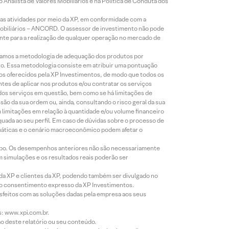
Analista de Valores Mobiliários e na Política de Conduta dos
s atividades por meio da XP, em conformidade com a
Mobiliários – ANCORD. O assessor de investimento não pode
iente para a realização de qualquer operação no mercado de
lizamos a metodologia de adequação dos produtos por
to. Essa metodologia consiste em atribuir uma pontuação
tos oferecidos pela XP Investimentos, de modo que todos os
ntes de aplicar nos produtos e/ou contratar os serviços
 dos serviços em questão, bem como se há limitações de
o da sua ordem ou, ainda, consultando o risco geral da sua
m limitações em relação à quantidade e/ou volume financeiro
equada ao seu perfil. Em caso de dúvidas sobre o processo de
imáticas e o cenário macroeconômico podem afetar o
empo. Os desempenhos anteriores não são necessariamente
m simulações e os resultados reais poderão ser
 da XP e clientes da XP, podendo também ser divulgado no
évio consentimento expresso da XP Investimentos.
isfeitos com as soluções dadas pela empresa aos seus
s: www.xpi.com.br.
ão deste relatório ou seu conteúdo.