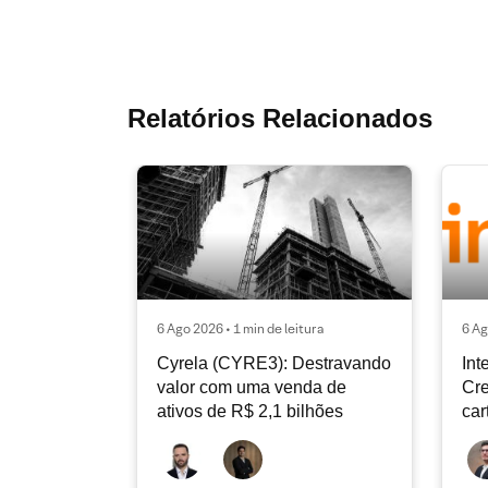
Relatórios Relacionados
6 Ago 2026 • 1 min de leitura
6 Ag
Cyrela (CYRE3): Destravando
Int
valor com uma venda de
Cre
ativos de R$ 2,1 bilhões
car
con
de