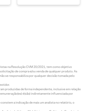
revistas na Resolução CVM 20/2021, tem como objetivo
 solicitação de compra e/ou venda de qualquer produto. As
 não se responsabiliza por qualquer decisão tomada pelo
estidor.
foram produzidas de forma independente, inclusive em relação
 remuneração(es) é(são) indiretamente influenciada por
constem a indicação de mais um analista no relatório, o