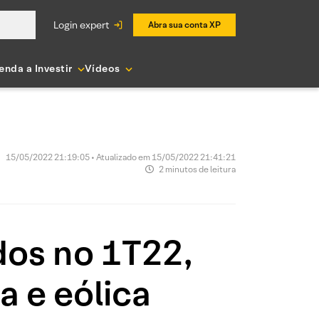
login expert
Abra sua conta XP
enda a Investir
Vídeos
15/05/2022 21:19:05 • Atualizado em 15/05/2022 21:41:21
2 minutos de leitura
dos no 1T22,
a e eólica