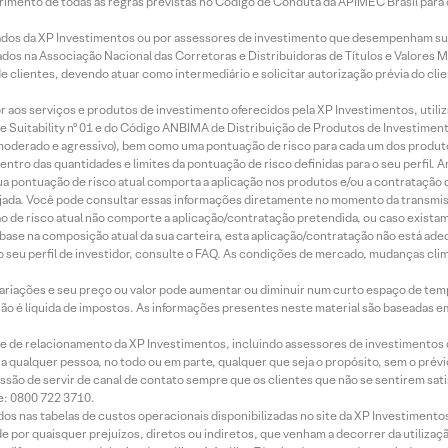
imento de todas as regras previstas no Código de Conduta da APIMEC Brasil para o 
ados da XP Investimentos ou por assessores de investimento que desempenham sua
os na Associação Nacional das Corretoras e Distribuidoras de Títulos e Valores 
de clientes, devendo atuar como intermediário e solicitar autorização prévia do cl
idor aos serviços e produtos de investimento oferecidos pela XP Investimentos, uti
 Suitability nº 01 e do Código ANBIMA de Distribuição de Produtos de Investimen
r, moderado e agressivo), bem como uma pontuação de risco para cada um dos produ
ntro das quantidades e limites da pontuação de risco definidas para o seu perfil. A
 sua pontuação de risco atual comporta a aplicação nos produtos e/ou a contratação
jada. Você pode consultar essas informações diretamente no momento da transmissã
ação de risco atual não comporte a aplicação/contratação pretendida, ou caso exista
m base na composição atual da sua carteira, esta aplicação/contratação não está ad
 seu perfil de investidor, consulte o FAQ. As condições de mercado, mudanças cl
 variações e seu preço ou valor pode aumentar ou diminuir num curto espaço de t
 não é líquida de impostos. As informações presentes neste material são baseadas e
rede de relacionamento da XP Investimentos, incluindo assessores de investimentos
ara qualquer pessoa, no todo ou em parte, qualquer que seja o propósito, sem o pr
ssão de servir de canal de contato sempre que os clientes que não se sentirem sat
e: 0800 722 3710.
dos nas tabelas de custos operacionais disponibilizadas no site da XP Investimento
 por quaisquer prejuízos, diretos ou indiretos, que venham a decorrer da utilizaç