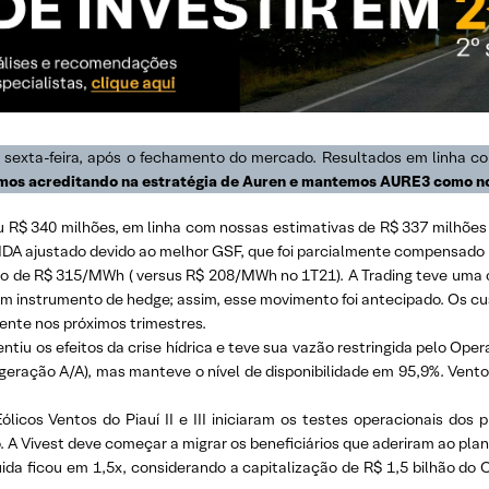
 sexta-feira, após o fechamento do mercado. Resultados em linha 
mos acreditando na estratégia de Auren e mantemos AURE3 como n
 R$ 340 milhões, em linha com nossas estimativas de R$ 337 milhões e
IDA ajustado devido ao melhor GSF, que foi parcialmente compensado p
 de R$ 315/MWh ( versus R$ 208/MWh no 1T21). A Trading teve uma c
m instrumento de hedge; assim, esse movimento foi antecipado. Os c
ente nos próximos trimestres.
ntiu os efeitos da crise hídrica e teve sua vazão restringida pelo Ope
eração A/A), mas manteve o nível de disponibilidade em 95,9%. Vento
licos Ventos do Piauí II e III iniciaram os testes operacionais dos 
A Vivest deve começar a migrar os beneficiários que aderiram ao plano 
íquida ficou em 1,5x, considerando a capitalização de R$ 1,5 bilhão d