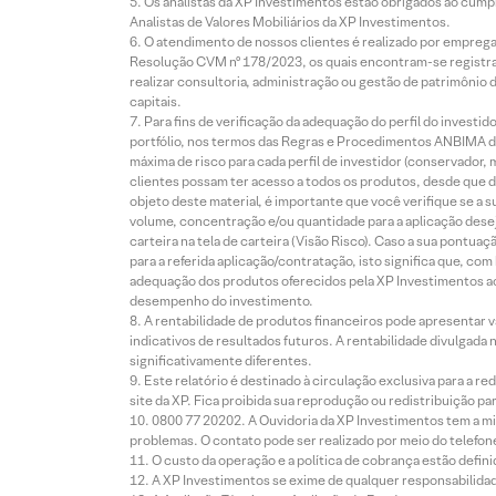
Os analistas da XP Investimentos estão obrigados ao cumpr
Analistas de Valores Mobiliários da XP Investimentos.
O atendimento de nossos clientes é realizado por empreg
Resolução CVM nº 178/2023, os quais encontram-se registrad
realizar consultoria, administração ou gestão de patrimônio 
capitais.
Para fins de verificação da adequação do perfil do invest
portfólio, nos termos das Regras e Procedimentos ANBIMA de
máxima de risco para cada perfil de investidor (conservado
clientes possam ter acesso a todos os produtos, desde que de
objeto deste material, é importante que você verifique se a
volume, concentração e/ou quantidade para a aplicação dese
carteira na tela de carteira (Visão Risco). Caso a sua pontu
para a referida aplicação/contratação, isto significa que, co
adequação dos produtos oferecidos pela XP Investimentos ao
desempenho do investimento.
A rentabilidade de produtos financeiros pode apresentar
indicativos de resultados futuros. A rentabilidade divulgada
significativamente diferentes.
Este relatório é destinado à circulação exclusiva para a 
site da XP. Fica proibida sua reprodução ou redistribuição p
0800 77 20202. A Ouvidoria da XP Investimentos tem a mi
problemas. O contato pode ser realizado por meio do telefon
O custo da operação e a política de cobrança estão defini
A XP Investimentos se exime de qualquer responsabilidade