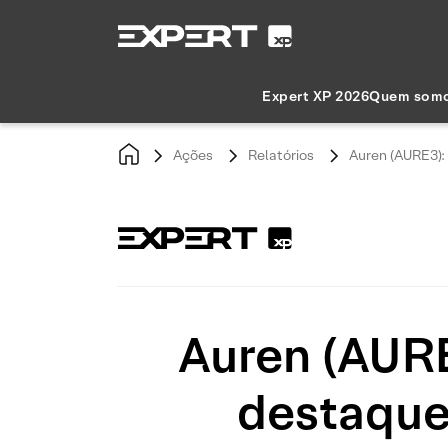
Expert XP 2026
Quem som
Ações
Relatórios
Auren (AURE3): 
Auren (AURE
destaque 