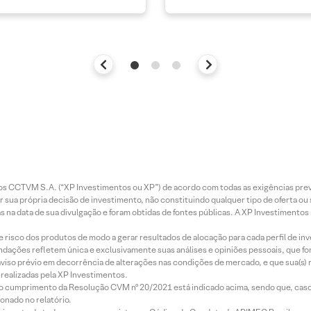
entos CCTVM S.A. (“XP Investimentos ou XP”) de acordo com todas as exigências p
r sua própria decisão de investimento, não constituindo qualquer tipo de oferta ou
s na data de sua divulgação e foram obtidas de fontes públicas. A XP Investimentos
e risco dos produtos de modo a gerar resultados de alocação para cada perfil de inv
mendações refletem única e exclusivamente suas análises e opiniões pessoais, que 
aviso prévio em decorrência de alterações nas condições de mercado, e que sua(s)
realizadas pela XP Investimentos.
lo cumprimento da Resolução CVM nº 20/2021 está indicado acima, sendo que, caso 
onado no relatório.