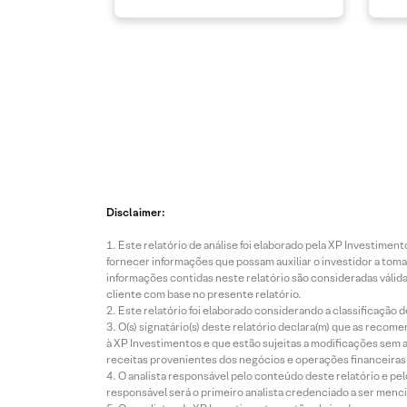
Disclaimer:
Este relatório de análise foi elaborado pela XP Investim
fornecer informações que possam auxiliar o investidor a toma
informações contidas neste relatório são consideradas válida
cliente com base no presente relatório.
Este relatório foi elaborado considerando a classificação d
O(s) signatário(s) deste relatório declara(m) que as reco
à XP Investimentos e que estão sujeitas a modificações sem 
receitas provenientes dos negócios e operações financeiras 
O analista responsável pelo conteúdo deste relatório e pe
responsável será o primeiro analista credenciado a ser menci