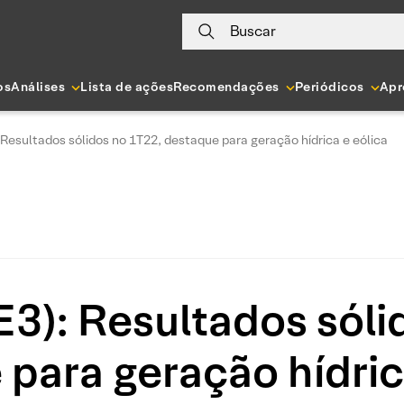
Buscar
os
Análises
Lista de ações
Recomendações
Periódicos
Apr
Resultados sólidos no 1T22, destaque para geração hídrica e eólica
3): Resultados sóli
para geração hídric