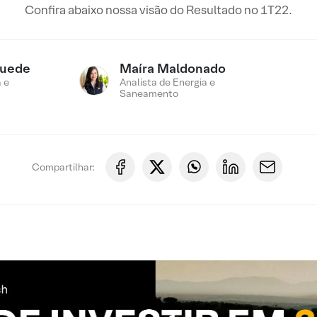
Confira abaixo nossa visão do Resultado no 1T22.
Suede
Maíra Maldonado
 e
Analista de Energia e
Saneamento
Compartilhar: