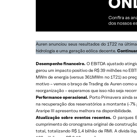
Auren anunciou seus resultados do 1T22 na última
hidrologia e uma geração eólica decente.
Continua
Desempenho financeiro.
O EBITDA ajustado atingiu
gerou um impacto positivo de R$ 39 milhões no EBT
MWm de energia (versus 361MWm no 1T21) ao preço
motivo – vemos o braço de Trading da Auren como u
reorganização – esperamos que isso não seja recorr
Performance operacional.
Porto Primavera ainda se
na recuperação dos reservatórios a montante (-7% g
Araripe III apresentou melhora na disponibilidade.
Atualização sobre eventos recentes.
O parques Eó
cumprimento do cronograma original de construção. 
total, totalizando R$ 1,4 bilhão de RMI. A dívida l