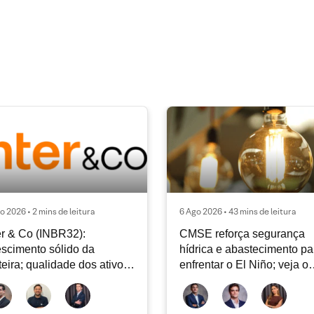
o 2026 • 2 mins de leitura
6 Ago 2026 • 43 mins de leitura
er & Co (INBR32):
CMSE reforça segurança
scimento sólido da
hídrica e abastecimento pa
teira; qualidade dos ativos
enfrentar o El Niño; veja o
tinua sendo o principal
Radar Energia XP | Agosto
bate