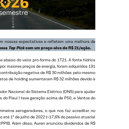
com nossas expectativas e refletem uma melhora da
ossa
Top Pick
com um
preço-alvo
de R$ 21/ação.
 abaixo do valor pro-forma do 1T21. A fonte hídrica
or maiores preços de energia, foram adquiridos 191
ontribuição negativa de R$ 30 milhões pelo mesmo
ustos de holding aumentaram R$ 32 milhões devido à
rador Nacional do Sistema Elétrico (ONS) para ajudar
s do Piauí I teve geração acima de P50, e Ventos do
primeiros aerogeradores, o que nos faz acreditar no
até 1º de julho de 2022 (~17,6% do passivo atuarial
o CPPIB. Além disso, Auren anunciou dividendos de R$