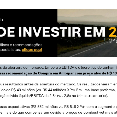
es da abertura do mercado. Embora o EBITDA e o lucro líquido tenham
sa recomendação de Compra em Ambipar com preço alvo de R$ 49
eus resultados antes da abertura do mercado. Os resultados vieram e
uido de R$ 49 milhões (v.s. R$ 44 milhões XPe). Em uma base proforma, 
ão dívida líquida/EBITDA de 2,8x (v.s. 2,5x no trimestre anterior).
ssas expectativas (R$ 552 milhões vs. R$ 518 XPe), com o segmento
os mais do que compensaram devido a preços de combustível mais alt