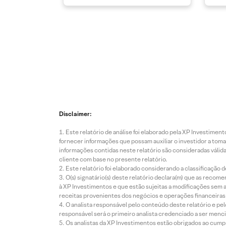
Disclaimer:
Este relatório de análise foi elaborado pela XP Investim
fornecer informações que possam auxiliar o investidor a toma
informações contidas neste relatório são consideradas válida
cliente com base no presente relatório.
Este relatório foi elaborado considerando a classificação d
O(s) signatário(s) deste relatório declara(m) que as reco
à XP Investimentos e que estão sujeitas a modificações sem 
receitas provenientes dos negócios e operações financeiras 
O analista responsável pelo conteúdo deste relatório e pe
responsável será o primeiro analista credenciado a ser menci
Os analistas da XP Investimentos estão obrigados ao cumpr