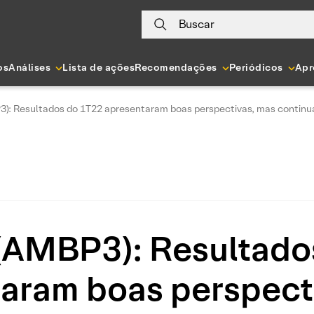
Buscar
os
Análises
Lista de ações
Recomendações
Periódicos
Apr
3): Resultados do 1T22 apresentaram boas perspectivas, mas cont
(AMBP3): Resultado
aram boas perspect