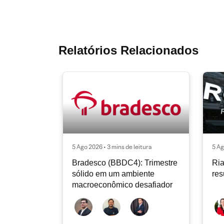
Relatórios Relacionados
5 Ago 2026 • 3 mins de leitura
5 Ag
Bradesco (BBDC4): Trimestre
Ria
sólido em um ambiente
res
macroeconômico desafiador