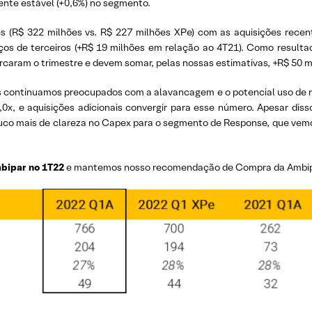
nte estável (+0,6%) no segmento.
s (R$ 322 milhões vs. R$ 227 milhões XPe) com as aquisições rece
viços de terceiros (+R$ 19 milhões em relação ao 4T21). Como result
rcaram o trimestre e devem somar, pelas nossas estimativas, +R$ 50 m
continuamos preocupados com a alavancagem e o potencial uso de re
0x, e aquisições adicionais convergir para esse número. Apesar diss
ouco mais de clareza no Capex para o segmento de Response, que vemo
mbipar no 1T22
e mantemos nosso recomendação de Compra da Ambipa