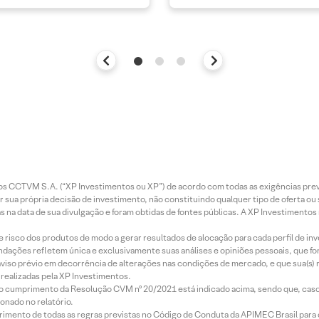
entos CCTVM S.A. (“XP Investimentos ou XP”) de acordo com todas as exigências p
r sua própria decisão de investimento, não constituindo qualquer tipo de oferta ou
s na data de sua divulgação e foram obtidas de fontes públicas. A XP Investimentos
e risco dos produtos de modo a gerar resultados de alocação para cada perfil de inv
mendações refletem única e exclusivamente suas análises e opiniões pessoais, que 
aviso prévio em decorrência de alterações nas condições de mercado, e que sua(s)
realizadas pela XP Investimentos.
lo cumprimento da Resolução CVM nº 20/2021 está indicado acima, sendo que, caso 
onado no relatório.
imento de todas as regras previstas no Código de Conduta da APIMEC Brasil para o 