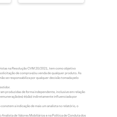
revistas na Resolução CVM 20/2021, tem como objetivo
 solicitação de compra e/ou venda de qualquer produto. As
 não se responsabiliza por qualquer decisão tomada pelo
estidor.
foram produzidas de forma independente, inclusive em relação
 remuneração(es) é(são) indiretamente influenciada por
constem a indicação de mais um analista no relatório, o
Analista de Valores Mobiliários e na Política de Conduta dos