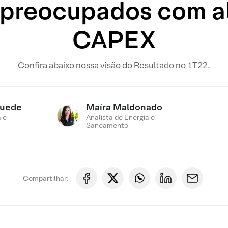
 preocupados com a
CAPEX
Confira abaixo nossa visão do Resultado no 1T22.
Suede
Maíra Maldonado
 e
Analista de Energia e
Saneamento
Compartilhar: