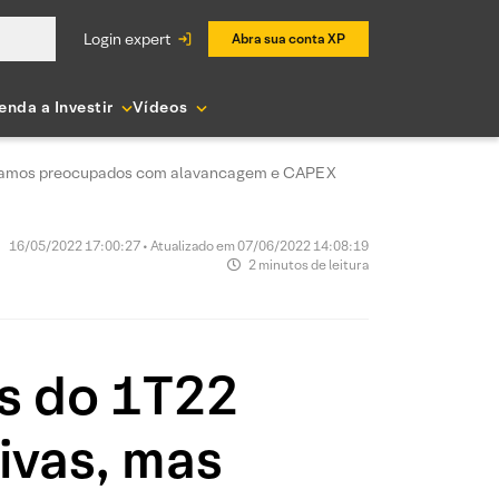
login expert
Abra sua conta XP
enda a Investir
Vídeos
inuamos preocupados com alavancagem e CAPEX
16/05/2022 17:00:27 • Atualizado em 07/06/2022 14:08:19
2 minutos de leitura
s do 1T22
ivas, mas